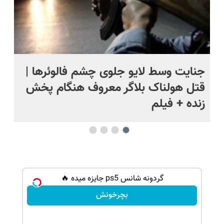
ج
جنایت وسط لایو جلوی چشم فالوئرها |
صح
قتل هولناک بلاگر معروف هنگام پخش
سب
زنده + فیلم
 | گردونه بچرخون
گردونه شانس ps5 جایزه میده 🔥
بچرخونش