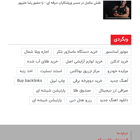
نقش مکمل در مسیر ورزشکاران حرفه ای ؛ با حضور رضا علیپور
وبگردی
موتور آسانسور
خرید دستگاه ماساژور بلکر
اجاره ویلا شمال
خرید ادکلن
خرید لوازم آرایشی اصل
خرید طلای آب شده
مزایده خودرو
مرکز تزریق بوتاکس
استند تسلیت
اخذ رتبه
آهنگ جدید
خرید دوچرخه برقی
چاپ لیبل
Buy backlinks
صرافی ارز دیجیتال
صندوق طلا
پارتیشن شیشه ای
دانلود اهنگ جدید
رزرو هتل دبی
پارتیشن شیشه ای
درباره ما
قیمت دلار، طلا و سکه