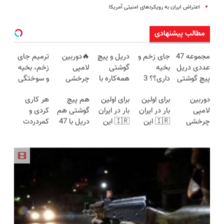
اعتراض ایران به رویکردهای امنیتی آمریکا
مطالب پیشنهادی
مجموعه 47
جای زخم و
دریل و پیچ
🔥دوربین
ترمیم جای
عددی دریل
بخیه
گوشتی
لامپی
زخم، بخیه
پیچ گوشتی
داری؟؟ 3
همه‌کاره با
چرخشی
و سوختگی
شارژی
هفته‌ای
گیربکس
360 درجه
فقط در 3
دوربین
برای اولین
برای اولین
هم پیچ
هر کاری
(تخفیف به
محوش کن!
هوشمند ⚙️
🔥 پرداخت
هفته!!😍
لامپی
بار در ایران
بار در ایران
گوشتی هم
کردی و
مدت
(نصف
درب منزل
چرخشی
🇮🇷 این
🇮🇷 این
دریل با 47
کمردردت
محدود)
قیمت بازار
+ گارانتی
360 درجه
دکتر کرم
دکتر کرم
تیکه
درمان نشد؟
🔥)
تعویض
فقط امروز
ترمیم کننده
ترمیم کننده
کاربردی! تا
پر کردن
حراج شد🔥
23 روزه
23 روزه
تخفیف داره
پرسشنامه و
پرداخت
ساخت!
ساخت!
بخرش!🔥
دریافت راه
درب منزل
حل