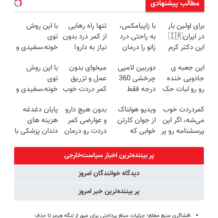
مطالب پیشنهادی
برای اولین بار
با زاپیامکس،
تنها راه رهایی
با این روش
در ایران🇮🇷
به راحتی درد
از کمر درد بدون
توی
این دکتر کرم
زانو را درمان
نیاز به دارو!
خونه،سفیدی و
ترمیم کننده 23
کنید!
(◂پرسش‌نامه)
زیبایی دندوناتو
این جعبه ی
دوربین لامپی
میخوای بدون
با این روش
روزه ساخت!
برگردون
جادویی خنده
چرخشی 360
عمل و تزریق
توی
(40%off)
رو رو لبات حک
درجه فقط
کمر دردت خوب
خونه،سفیدی و
میکنه
امروز حراج شد
شه؟
زیبایی دندوناتو
کمردردت خوب
ویدیو هولناک
بدون هیچ دارو
پایان دغدغه
خرید40%تخفیف
🔥 پرداخت
◂پرسش‌نامه رو
برگردون(40%off)
می‌شه، اگر این
از جوان کارتن
و عوارضی کمر
هزینه های
درب منزل
پرکن
پرسشنامه رو پر
خوابی که
دردت رو درمان
دندان پزشکی با
کنی!!
میلیاردر شد.
کن!
پک سفید
آموزش رایگان
(پرسش‌نامه)
کننده خانگی
پر بیننده‌ترین اخبار سیاست‌خارجی
دیدگاه خوانندگان امروز
پر بیننده‌ترین خبر امروز
افشاگری منبع مطلع؛ جزئیات مبلغ پرداختی برای عبور از تنگه هرمز تا حذف