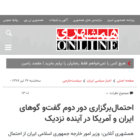
روزنامه همشهری امروز
نیازمندی های همشهری
آگهی و تبلیغات
همشهری تی وی
روابط عمومی ه
هیچ کس را نمی‌خواهم فقط رضاییان را برایم بخرید | مقصد رامین
مشخص شد؟
صفحه اصلی
اخبار سیاسی ایران
سیاست‌خارجی
سه‌شنبه ۲۶ تیر ۱۳۸۶ -
مجموع نظرات: ۰
۱۳:۰۱
احتمال‌برگزاری دور دوم گفت‌و گوهای
ایران و آمریکا در آینده نزدیک
همشهری آنلاین: وزیر امور خارجه جمهوری اسلامی ایران از احتمال