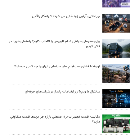
چرا باتری آیفون زود خالی می شود؟ ۹ راهکار واقعی
برای سفرهای طولانی کدام اتوبوس را انتخاب کنیم؟ راهنمای خرید در
فلای تودی
لو رفت! فضای سبز فیلم های سینمایی ایران را چه کسی میسازد؟
سانترال یا ویپ؟ راز ارتباطات پایدار در شرکت‌های حرفه‌ای
مقایسه قیمت تجهیزات برق صنعتی بازار؛ چرا برندها قیمت متفاوتی
دارند؟