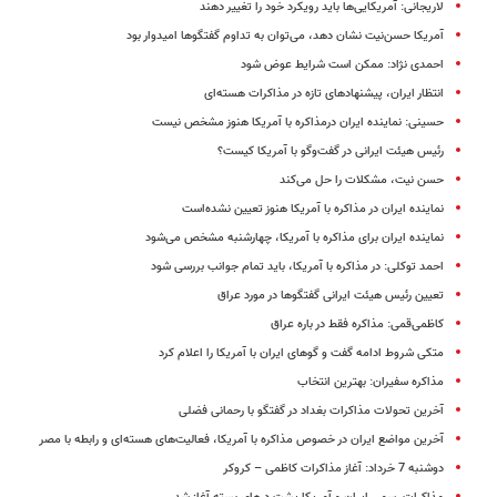
لاریجانی:‌ آمریکایی‌ها باید رویکرد خود را تغییر دهند
آمریکا حسن‌نیت نشان دهد، می‌توان به تداوم گفتگوها امیدوار بود
احمدی نژاد: ممکن است شرایط عوض شود
انتظار ایران، پیشنهادهای تازه در مذاکرات هسته‌ای
حسینی: نماینده ایران درمذاکره با آمریکا هنوز مشخص نیست
رئیس هیئت ایرانی در گفت‌وگو با آمریکا کیست؟
حسن نیت، مشکلات را حل می‌کند
نماینده‌ ایران در مذاکره با آمریکا هنوز تعیین نشده‌است
نماینده ایران برای مذاکره با آمریکا، چهارشنبه مشخص می‌شود
احمد توکلی: در مذاکره با آمریکا، باید تمام جوانب بررسی شود
تعیین رئیس هیئت ایرانی گفتگوها در مورد عراق
کاظمی‌قمی: مذاکره فقط در باره عراق
متکی شروط ادامه گفت و گوهای ایران با آمریکا را اعلام کرد
مذاکره سفیران: بهترین انتخاب
آخرین تحولات مذاکرات بغداد در گفتگو با رحمانی فضلی
آخرین مواضع ایران در خصوص مذاکره با آمریکا، فعالیت‌های هسته‌ای و رابطه با مصر
دوشنبه 7 خرداد: آغاز مذاکرات کاظمی – کروکر