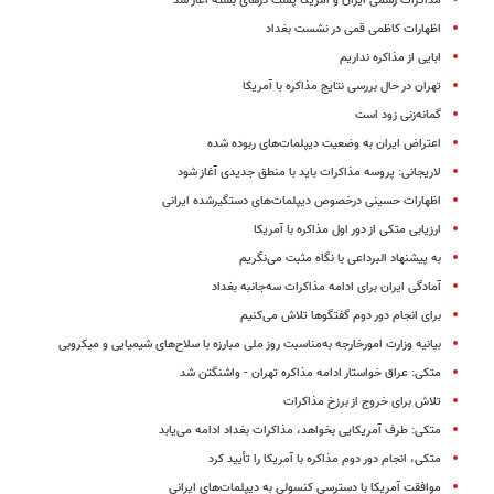
مذاکرات رسمی ایران و آمریکا پشت درهای بسته آغاز شد
اظهارات کاظمی قمی در نشست بغداد
ابایی از مذاکره نداریم
تهران در حال بررسی نتایج مذاکره با آمریکا
گمانه‌زنی زود است
اعتراض ایران به وضعیت دیپلمات‌های ربوده شده
لاریجانی: پروسه مذاکرات باید با منطق جدیدی آغاز شود
اظهارات حسینی درخصوص دیپلمات‌های دستگیرشده ایرانی
ارزیابی متکی از دور اول مذاکره با‌ آمریکا
به پیشنهاد البرداعی با نگاه مثبت می‌نگریم
آمادگی ایران برای ادامه مذاکرات سه‌جانبه بغداد
برای انجام دور دوم گفتگوها تلاش می‌کنیم
بیانیه وزارت امورخارجه به‌مناسبت روز ملی مبارزه با سلاح‌های شیمیایی و میکروبی
متکی: عراق خواستار ادامه مذاکره تهران - واشنگتن شد
تلاش برای خروج از برزخ مذاکرات
متکی: طرف آمریکایی بخواهد، مذاکرات بغداد ادامه می‌یابد
متکی، انجام دور دوم مذاکره با آمریکا را تأیید کرد
موافقت آمریکا با دسترسی کنسولی به دیپلمات‌های ایرانی