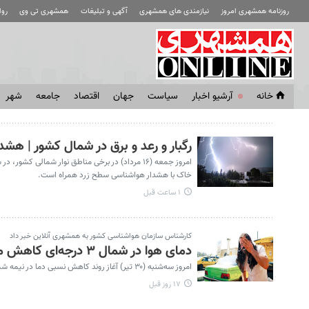
روزنامه همشهری امروز
نیازمندی های همشهری
آگهی و تبلیغات
همشهری تی وی
رو
خانه
آرشیو اخبار
سياست
جهان
اقتصاد
جامعه
شهر
رگبار و رعد و برق در شمال کشور | هشدار گرد
خاک با هشدار هواشناسی سطح زرد همراه است.
۱ ساعت قبل
کارشناس سازمان هواشناسی کشور به همشهری ‌آنلاین خبر داد
دمای هوا در شمال ۳ درجه‌ای کاهش می‌یابد | هشدار بارش و گرد و خاک در ۱۶ استان
امروز سه‌شنبه (۳۰ تیر) آغاز روند کاهش نسبی دما در نیمه شمالی کشور پیش‌بینی شده‌است. بارش تابستانی در ۳ استان با هشدار هواشناسی نارنجی همراه است.
۱۷ روز قبل