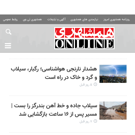
روزنامه همشهری امروز
نیازمندی های همشهری
آگهی و تبلیغات
همشهری تی وی
روابط عمومی ه
هشدار نارنجی هواشناسی؛ رگبار، سیلاب
و گرد و خاک در راه است
۵ روز قبل
سیلاب جاده و خط آهن بندرگز را بست |
مسیر پس از ۱۶ ساعت بازگشایی شد
۷ روز قبل