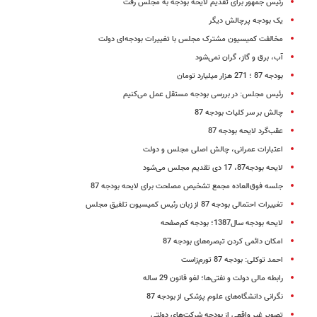
رئیس جمهور برای تقدیم لایحه بودجه به مجلس رفت
یک بودجه پرچالش دیگر
مخالفت کمیسیون مشترک مجلس با تغییرات بودجه‌ای دولت
آب، برق و گاز، گران نمی‌شود
بودجه 87 ؛ 271 هزار میلیارد تومان
رئیس مجلس: در بررسی بودجه مستقل عمل می‌کنیم
چالش بر سر کلیات بودجه 87
عقب‌گرد لایحه بودجه 87
اعتبارات عمرانی، چالش اصلی مجلس و دولت
لایحه بودجه87، 17 دی تقدیم مجلس می‌شود
جلسه فوق‌العاده مجمع تشخیص مصلحت برای لایحه بودجه 87
تغییرات احتمالی بودجه 87 از زبان رئیس کمیسیون تلفیق مجلس
لایحه بودجه سال1387؛ بودجه کم‌صفحه
امکان دائمی کردن تبصره‌های بودجه 87
احمد توکلی: بودجه 87 تورم‌زاست
رابطه مالی دولت و نفتی‌ها؛ لغو قانون 29 ساله
نگرانی دانشگاه‌های علوم پزشکی از بودجه 87
تصویر غیر واقعی از بودجه شرکت‌های دولتی