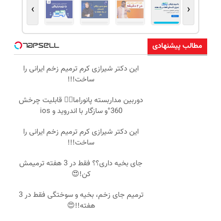
›
‹
مطالب پیشنهادی
این دکتر شیرازی کرم ترمیم زخم ایرانی را
ساخت!!!
دوربین مداربسته پانوراما👈🏻 قابلیت چرخش
360°و سازگار با اندروید و ios
این دکتر شیرازی کرم ترمیم زخم ایرانی را
ساخت!!!
جای بخیه داری؟؟ فقط در 3 هفته ترمیمش
کن!😍
ترمیم جای زخم، بخیه و سوختگی فقط در 3
هفته!!😍