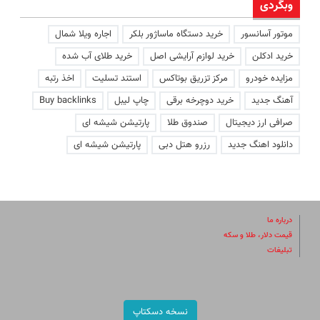
وبگردی
موتور آسانسور
خرید دستگاه ماساژور بلکر
اجاره ویلا شمال
خرید ادکلن
خرید لوازم آرایشی اصل
خرید طلای آب شده
مزایده خودرو
مرکز تزریق بوتاکس
استند تسلیت
اخذ رتبه
آهنگ جدید
خرید دوچرخه برقی
چاپ لیبل
Buy backlinks
صرافی ارز دیجیتال
صندوق طلا
پارتیشن شیشه ای
دانلود اهنگ جدید
رزرو هتل دبی
پارتیشن شیشه ای
درباره ما
قیمت دلار، طلا و سکه
تبلیغات
نسخه دسکتاپ