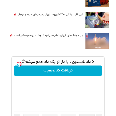
کپی کارت بانکی ۱۲۰۰ شهروند تهرانی در میدان میوه و تره‌بار
چرا موشک‌های ایران تمام نمی‌شود؟ | پشت پرده چه خبر است
خلاص شدن از بوی عرق در روزهای گرم🔥 فیلم
🎯 مسیر رتبه برتری از همین
رو ببین
ماز شروع
دریافت مشاوره
دریافت ک