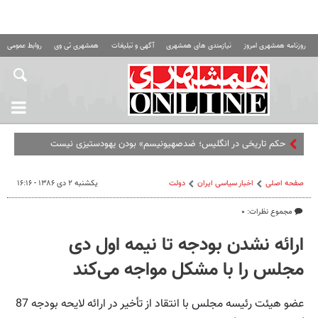
روزنامه همشهری امروز
نیازمندی های همشهری
آگهی و تبلیغات
همشهری تی وی
روابط عمومی ه
حکم تاریخی در انگلیس؛ ضدصهیونیسم» بودن یهودستیزی نیست
صفحه اصلی
اخبار سیاسی ایران
دولت
یکشنبه ۲ دی ۱۳۸۶ - ۱۶:۱۶
مجموع نظرات: ۰
ارائه نشدن بودجه تا نیمه اول دی
مجلس را با مشکل مواجه می‌کند
عضو هیئت رئیسه مجلس با انتقاد از تأخیر در ارائه لایحه بودجه 87