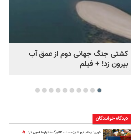
ماه +
کشتی‌ جنگ جهانی دوم از عمق آب
اف
بیرون زد! + فیلم
ما
دیدگاه خوانندگان
فوری؛ زمانبندی‌ شارژ حساب کالابرگ خانوارها تغییر کرد