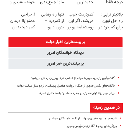
درجه فقط
جدیدترین
ماز! جمع‌بندی
خونه،سفیدی و
امروز حراج شد
فناوری اروپا،
تابستون رایگان
زیبایی دندوناتو
پلاتینر تراپی:
کمردردت خوب
تنها راه رهایی
‼️جراحی
🔥 پرداخت
سبک و مقاوم |
رو از دست نده
برگردون
راه حل نوین
می‌شه، اگر این
از کمردرد –
ممنوع‼️ درمان
درب منزل
پرداخت قسطی
📘
(40%off)
برای کمردرد در
پرسشنامه رو پر
بدون دارو،
کمر درد بدون
منزل شما
کنی!!
بدون جراحی!
جراحی و دوره
«فرم پر کن»
نقاهت
پر بیننده‌ترین اخبار دولت
دیدگاه خوانندگان امروز
پر بیننده‌ترین خبر امروز
گفت‌وگوی رئیس‌جمهور با مردم از امشب در تلویزیون پخش می‌شود
ناگفته‌های رئیس‌جمهور از جنگ ؛ روایت مفصل پزشکیان از دو سال سخت دولت
پیام مهم پزشکیان به رئیس جدید حماس؛ پاسخ خلیل الحیه
در همین زمینه
شیوه جدید بودجه‌ریزی دولت از نگاه نمایندگان مجلس
ویژگی‌های بودجه 87 از زبان رئیس‌جمهور