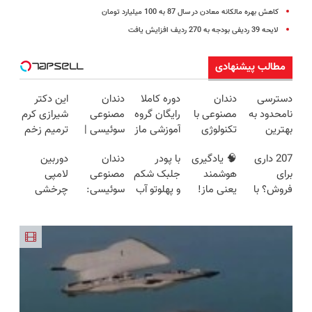
کاهش بهره مالکانه معادن در سال 87 به 100 میلیارد تومان
لایحه 39 ردیفی بودجه به 270 ردیف افزایش یافت
مطالب پیشنهادی
دسترسی
دندان
دوره کاملا
دندان
این دکتر
نامحدود به
مصنوعی با
رایگان گروه
مصنوعی
شیرازی کرم
بهترین
تکنولوژی
آموزشی ماز
سوئیسی |
ترمیم زخم
آموزش‌ها تا
دیجیتال
(برای
سبک،
ایرانی را
207 داری
🧠 یادگیری
با پودر
دندان
دوربین
روز کنکور
سوئیسی
دریافت
مقاوم،
ساخت!!!
برای
هوشمند
جلبک شکم
مصنوعی
لامپی
🇨🇭
ثبت نام
طبیعی!
فروش؟ با
یعنی ماز!
و پهلوتو آب
سوئیسی:
چرخشی
کن)
ویزیت
کارنامه به
جمع‌بندی
کن و مانکن
جدیدترین
360 درجه
رایگان+پرداخت
بهترین
تابستون
شو(تخفیف
فناوری
فقط امروز
اقساطی😍
قیمت
رایگان رو از
تا امشب)
اروپا، سبک
حراج شد🔥
بفروش!
دست نده
و مقاوم |
پرداخت
📘
پرداخت
درب منزل
قسطی