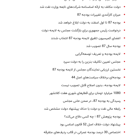
دولت مکلف به ارائه اساسنامه شرکت‌های تابعه وزارت نفت شد
میزان کارآمدی تغییرات بودجه 87
بودجه 87 تا اول اسفند به دولت ابلاغ خواهد شد
درخواست رئیس جمهوری برای بازگشت مجلس به لایحه دولت
اعضای کمیسیون تلفیق لایحه بودجه 87 انتخاب شدند
بودجه سال 87 تصویب شد
لایحه بودجه و تعریف توسعه‌گرایی
مجلس تعیین تکلیف بنزین را به دولت سپرد
نخستین ارزیابی نمایندگان مجلس از لایحه بودجه 87
بودجه‌ای برخلاف سیاست‌های اصل 44
لایحه بودجه، بدون اصلاح قابل تصویب نیست
1080 میلیارد تومان برای قطارهای شهری هفت کلانشهر
رسیدگی به بودجه 87، در صحن علنی مجلس
رابطه مالی نفت و دولت با حذف پیشنهاد دولت مشخص شد
بودجه پژوهش 87 ؛ چه کسی دفاع می‌کند؟
پیشنهاد دولت خلاف اصل 52 قانون اساسی بود
اختصاص 30 درصد بودجه عمرانی در قالب ردیف‌های متفرقه