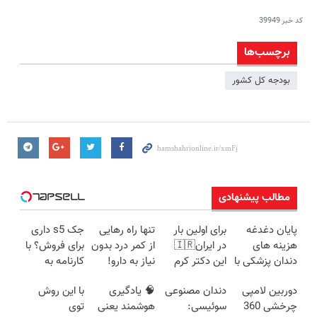
کد خبر
39949
برچسب‌ها
بودجه کل کشور
مطالب پیشنهادی
پایان دغدغه
برای اولین بار
تنها راه رهایی
جک s5 داری
هزینه های
در ایران🇮🇷
از کمر درد بدون
برای فروش؟ با
دندان پزشکی با
این دکتر کرم
نیاز به دارو!
کارنامه به
پک سفید
ترمیم کننده 23
(◂پرسش‌نامه)
بهترین قیمت
دوربین لامپی
دندان مصنوعی
🧠 یادگیری
با این روش
کننده خانگی
روزه ساخت!
بفروش!
چرخشی 360
سوئیسی:
هوشمند یعنی
توی