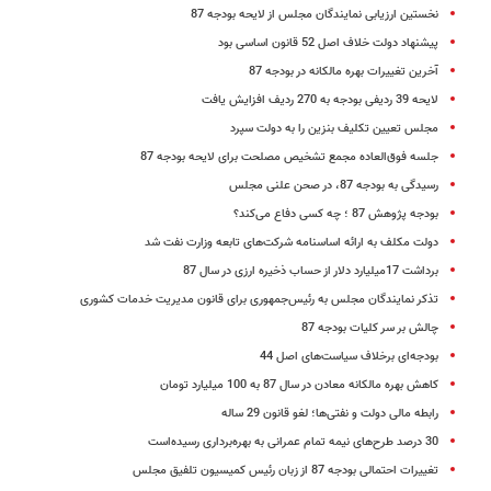
نخستین ارزیابی نمایندگان مجلس از لایحه بودجه 87
پیشنهاد دولت خلاف اصل 52 قانون اساسی بود
آخرین تغییرات بهره مالکانه در بودجه 87
لایحه 39 ردیفی بودجه به 270 ردیف افزایش یافت
مجلس تعیین تکلیف بنزین را به دولت سپرد
جلسه فوق‌العاده مجمع تشخیص مصلحت برای لایحه بودجه 87
رسیدگی به بودجه 87، در صحن علنی مجلس
بودجه پژوهش 87 ؛ چه کسی دفاع می‌کند؟
دولت مکلف به ارائه اساسنامه شرکت‌های تابعه وزارت نفت شد
برداشت 17میلیارد دلار از حساب ذخیره ارزی در سال 87
تذکر نمایندگان مجلس به رئیس‌جمهوری برای قانون مدیریت خدمات کشوری
چالش بر سر کلیات بودجه 87
بودجه‌ای برخلاف سیاست‌های اصل 44
کاهش بهره مالکانه معادن در سال 87 به 100 میلیارد تومان
رابطه مالی دولت و نفتی‌ها؛ لغو قانون 29 ساله
30 درصد طرح‌های نیمه تمام عمرانی به بهره‌برداری رسیده‌است
تغییرات احتمالی بودجه 87 از زبان رئیس کمیسیون تلفیق مجلس