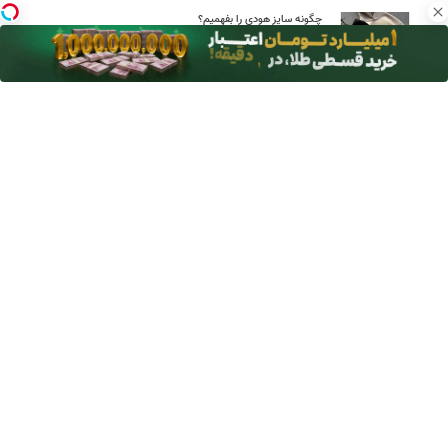
چگونه سایز هودی را بفهمیم؟
خرید و فروش آنلاین طلا راهی ساده و امن برای سرمایه‌گذاری
نحوه خرید دوربین مداربسته مناسب برای آپارتمان، فروشگاه و انبار با
گارانتی معتبر
برای تشخیص اعتبار یک سایت خرید طلا چه مواردی را بررسی کنیم؟
چطور بدون معامله در بیت‌پین از ارز دیجیتال سود دلاری بگیریم؟
کدام علائم را نباید در اینترنت جست‌وجو کرد؛ فهرست نشانه‌های
هشدار