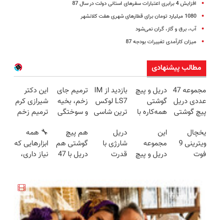
افزایش 4 برابری اعتبارات سفرهای استانی دولت در سال 87
1080 میلیارد تومان برای قطارهای شهری هفت کلانشهر
آب، برق و گاز، گران نمی‌شود
میزان کارآمدی تغییرات بودجه 87
مطالب پیشنهادی
مجموعه 47
دریل و پیچ
بازدید از IM
ترمیم جای
این دکتر
عددی دریل
گوشتی
LS7 لوکس
زخم، بخیه
شیرازی کرم
پیچ گوشتی
همه‌کاره با
ترین شاسی
و سوختگی
ترمیم زخم
شارژی
گیربکس
بلند برقی
فقط در 3
ایرانی را
یخچال
این
دریل
هم پیچ
🔧 همه
(تخفیف به
هوشمند ⚙️
ایران در
هفته!!😍
ساخت!!!
ویترینی 9
مجموعه
شارژی با
گوشتی هم
ابزارهایی که
مدت
(نصف
باشگاه
فوت
دریل و پیچ
قدرت
دریل با 47
نیاز داری،
محدود)
قیمت بازار
انقلاب
ایستکول
گوشتی رو با
سوپرمن😉
تیکه
توی یه کیف
🔥)
(جدید)
گارانتی و
(مجموعه47عددی
کاربردی! تا
جمع شده!
نصف قیمت
با گارانتی
تخفیف داره
تخفیف به
بخر!😉
تعویض)
بخرش!🔥
مدت
محدود