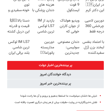
در ایران🇮🇷
9 فوت
هزینه های
توی
این دکتر کرم
ایستکول
دندان پزشکی با
خونه،سفیدی و
ترمیم کننده 23
(جدید)
پک سفید
زیبایی دندوناتو
دوربین لامپی
ویدیو هولناک
بازدید از IM
دستا بالا🙌🏻
روزه ساخت!
کننده خانگی
برگردون
چرخشی 360
از جوان کارتن
LS7 لوکس
قیمت و قدرته
(40%off)
درجه فقط
خوابی که
ترین شاسی
این دریل کشته
امروز حراج شد
میلیاردر شد.
بلند برقی ایران
میده🔥
با اعتماد بنفس
دندان مصنوعی
دوربین
IM LS7 لوکس
🔥 پرداخت
آموزش رایگان
در باشگاه
لبخند بزن (ژل
سوئیسی:
مداربسته
ترین شاسی
درب منزل
انقلاب
سفیدکننده
جدیدترین
پانوراما👈🏻
بلند برقی ایران
دندان40%تخفیف)
فناوری اروپا،
قابلیت چرخش
سبک و مقاوم |
360°و سازگار با
پر بیننده‌ترین اخبار دولت
پرداخت قسطی
اندروید و ios
دیدگاه خوانندگان امروز
پر بیننده‌ترین خبر امروز
خیلی ها دلشان میخواست ما استعفا بدهیم و برویم و آن ها راحت شوند!
نقش «خبرنگاران» در روایت حقیقت بیش از هر زمان دیگری اهمیت یافته است