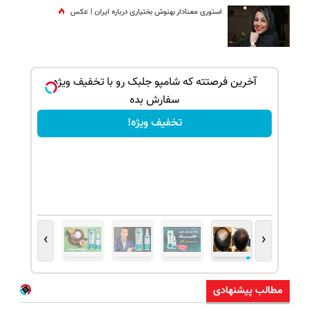
استوری معنادار بهنوش بختیاری درباره ایران | عکس
ک جهت
آخرین فرصتته که شامپو جلبک رو با تخفیف ویژه
سفارش بده
تخفیف ویژه!
›
‹
مطالب پیشنهادی