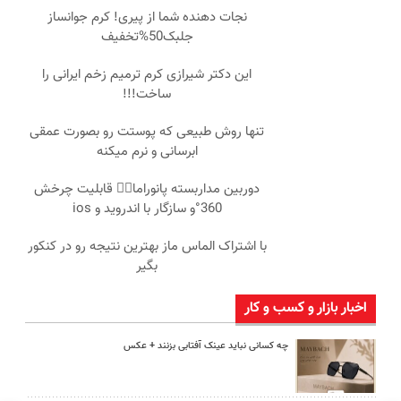
نجات دهنده شما از پیری! کرم جوانساز
جلبک50%تخفیف
این دکتر شیرازی کرم ترمیم زخم ایرانی را
ساخت!!!
تنها روش طبیعی که پوستت رو بصورت عمقی
ابرسانی و نرم میکنه
دوربین مداربسته پانوراما👈🏻 قابلیت چرخش
360°و سازگار با اندروید و ios
با اشتراک الماس ماز بهترین نتیجه رو در کنکور
بگیر
اخبار بازار و کسب و کار
چه کسانی نباید عینک آفتابی بزنند + عکس