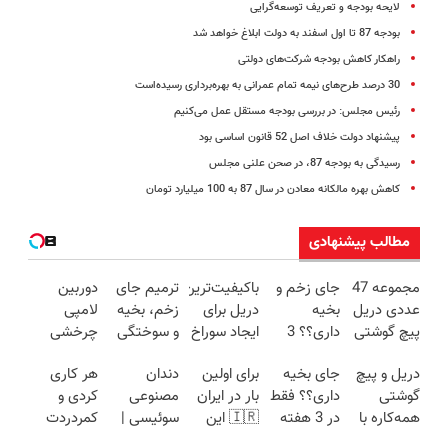
لایحه بودجه و تعریف توسعه‌گرایی
بودجه 87 تا اول اسفند به دولت ابلاغ خواهد شد
راهکار کاهش بودجه شرکت‌های دولتی
30 درصد طرح‌های نیمه تمام عمرانی به بهره‌برداری رسیده‌است
رئیس مجلس: در بررسی بودجه مستقل عمل می‌کنیم
پیشنهاد دولت خلاف اصل 52 قانون اساسی بود
رسیدگی به بودجه 87، در صحن علنی مجلس
کاهش بهره مالکانه معادن در سال 87 به 100 میلیارد تومان
مطالب پیشنهادی
مجموعه 47
جای زخم و
باکیفیت‌ترین
ترمیم جای
دوربین
عددی دریل
بخیه
دریل برای
زخم، بخیه
لامپی
پیچ گوشتی
داری؟؟ 3
ایجاد سوراخ
و سوختگی
چرخشی
شارژی
هفته‌ای
😱
فقط در 3
360 درجه
دریل و پیچ
جای بخیه
برای اولین
دندان
هر کاری
(تخفیف به
محوش کن!
هفته!!😍
فقط امروز
گوشتی
داری؟؟ فقط
بار در ایران
مصنوعی
کردی و
مدت
حراج شد🔥
همه‌کاره با
در 3 هفته
🇮🇷 این
سوئیسی |
کمردردت
محدود)
پرداخت
گیربکس
ترمیمش
دکتر کرم
سبک،
درمان نشد؟
درب منزل