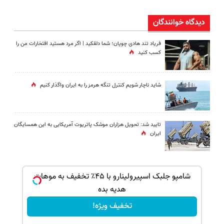
دیدگاه خوانندگان
فریاد تند هادی چوپان؛‌ شما دلقکید | اگر مرد هستید افتخارات من را
کسب کنید
شاید ناچار شویم کنترل تنگه هرمز را به ایران واگذار کنیم
تایید شد: تحویل هزاران موشک پاتریوت آمریکایی به این همسایگان
ایران
ک جهت
شامپو جلبک اسپیرولینارو با ۴۵٪ تخفیف به موهات
هدیه بده
تخفیف ویژه!