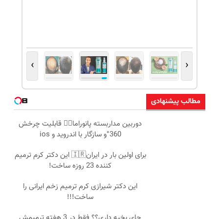
›
‹
مطالب پیشنهادی
دوربین مداربسته پانوراما👈🏻 قابلیت چرخش
360°و سازگار با اندروید و ios
برای اولین بار در ایران🇮🇷 این دکتر کرم ترمیم
کننده 23 روزه ساخت!
این دکتر شیرازی کرم ترمیم زخم ایرانی را
ساخت!!!
جای بخیه داری؟؟ فقط در 3 هفته ترمیمش