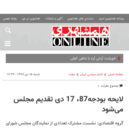
روزنامه همشهری امروز
نیازمندی های همشهری
آگهی و تبلیغات
همشهری تی وی
روابط عمومی ه
خورشت تُرشِ تَره با ماهی کولی؛ اگر سیر تر
صفحه اصلی
اخبار سیاسی ایران
دولت
شنبه ۱۵ دی ۱۳۸۶ - ۱۷:۳۶
مجموع نظرات: ۰
لایحه بودجه87، 17 دی تقدیم مجلس
می‌شود
گروه اقتصادی: نشست مشترک تعدادی از نمایندگان مجلس شورای