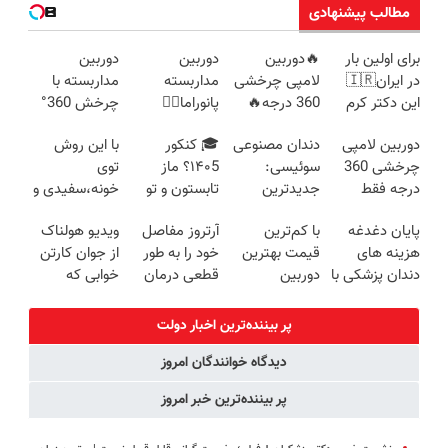
مطالب پیشنهادی
برای اولین بار
🔥دوربین
دوربین
دوربین
در ایران🇮🇷
لامپی چرخشی
مداربسته
مداربسته با
این دکتر کرم
360 درجه🔥
پانوراما👈🏻
چرخش 360°
ترمیم کننده 23
دارای دزدگیر
قابلیت چرخش
+ تخفیف
دوربین لامپی
دندان مصنوعی
🎓 کنکور
با این روش
روزه ساخت!
حرکتی
360°و سازگار با
(ضمانت
چرخشی 360
سوئیسی:
۱۴۰5؟ ماز
توی
اندروید و ios
تعویض +
درجه فقط
جدیدترین
تابستون و تو
خونه،سفیدی و
پرداخت درب
امروز حراج شد
فناوری اروپا،
یک هفتع جمع
زیبایی دندوناتو
منزل)
پایان دغدغه
با کم‌ترین
آرتروز مفاصل
ویدیو هولناک
🔥 پرداخت
سبک و مقاوم |
میکنه 🏆
برگردون
هزینه های
قیمت بهترین
خود را به طور
از جوان کارتن
درب منزل
پرداخت قسطی
(40%off)
دندان پزشکی با
دوربین
قطعی درمان
خوابی که
پک سفید
مداربسته رو
کنید!
میلیاردر شد.
کننده خانگی
بخر❗❗❗
◗پرسش‌نامه◖
آموزش رایگان
پر بیننده‌ترین اخبار دولت
دیدگاه خوانندگان امروز
پر بیننده‌ترین خبر امروز