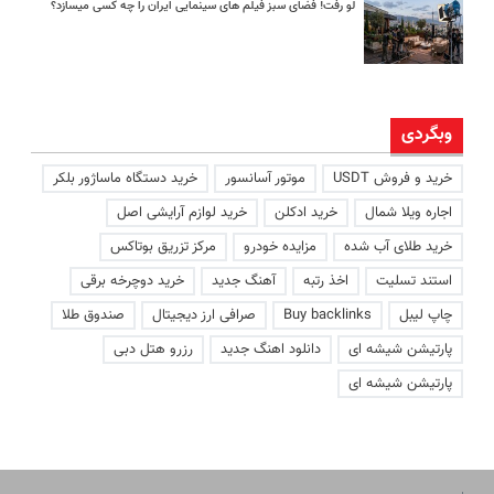
لو رفت! فضای سبز فیلم های سینمایی ایران را چه کسی میسازد؟
وبگردی
خرید و فروش USDT
موتور آسانسور
خرید دستگاه ماساژور بلکر
اجاره ویلا شمال
خرید ادکلن
خرید لوازم آرایشی اصل
خرید طلای آب شده
مزایده خودرو
مرکز تزریق بوتاکس
استند تسلیت
اخذ رتبه
آهنگ جدید
خرید دوچرخه برقی
چاپ لیبل
Buy backlinks
صرافی ارز دیجیتال
صندوق طلا
پارتیشن شیشه ای
دانلود اهنگ جدید
رزرو هتل دبی
پارتیشن شیشه ای