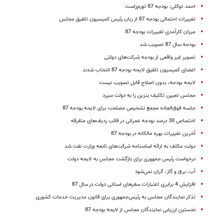
احمد توکلی: بودجه 87 تورم‌زاست
تغییرات احتمالی بودجه 87 از زبان رئیس کمیسیون تلفیق مجلس
میزان کارآمدی تغییرات بودجه 87
بودجه سال 87 تصویب شد
تصویر غیر واقعی از بودجه شرکت‌های دولتی
اعضای کمیسیون تلفیق لایحه بودجه 87 انتخاب شدند
لایحه بودجه، بدون اصلاح قابل تصویب نیست
مجلس تعیین تکلیف بنزین را به دولت سپرد
جلسه فوق‌العاده مجمع تشخیص مصلحت برای لایحه بودجه 87
اختصاص 30 درصد بودجه عمرانی در قالب ردیف‌های متفرقه
آخرین تغییرات بهره مالکانه در بودجه 87
دولت مکلف به ارائه اساسنامه شرکت‌های تابعه وزارت نفت شد
درخواست رئیس جمهوری برای بازگشت مجلس به لایحه دولت
آب، برق و گاز، گران نمی‌شود
افزایش 4 برابری اعتبارات سفرهای استانی دولت در سال 87
تذکر نمایندگان مجلس به رئیس‌جمهوری برای قانون مدیریت خدمات کشوری
نخستین ارزیابی نمایندگان مجلس از لایحه بودجه 87