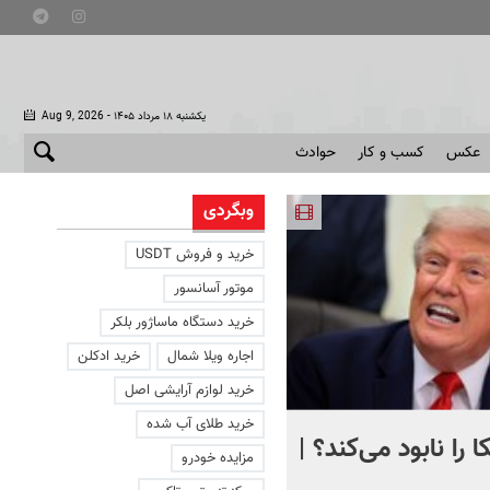
- یکشنبه ۱۸ مرداد ۱۴۰۵
Aug 9, 2026
عکس
کسب و کار
حوادث
وبگردی
خرید و فروش USDT
موتور آسانسور
خرید دستگاه ماساژور بلکر
اجاره ویلا شمال
خرید ادکلن
خرید لوازم آرایشی اصل
خرید طلای آب شده
 را نابود می‌کند؟ |
تصویری دردناک از دلفینی ک
مزایده خودرو
یک هفته کنار جسد بچه‌اش