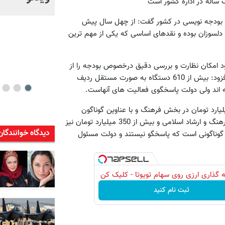
ساله در اداره کشور است
خود + ویدئو
ید بودجه نویسی در کشور گفت: از چهل سال پیش
و دلسوزان بوده و نقدهای اساسی که یکی از مهم ترین
ود امکان نظارت و بررسی دقیق درخصوص بودجه را از
مهم ترین نقدهای وارد بر بودجه ریزی در چهل سال اخیر برشمرد و افزود: بیش از 610 دستگاه به صورت مستقل ردیف
ته اند ولی دولت پاسخگوی فعالیت های آنهاست.
نوان مثال گفت: در بودجه امسال حدود 2 هزار میلیارد تومان در بخش فرهنگ و با عناوین گوناگون
اختصاص یافته اما دولت فقط 350 میلیارد تومان در اختیار وزارت فرهنگ و ارشاد اسلامی و بیش از 350 میلیارد تومان نیز
دیدگاه خوانندگان
ای گوناگونی است که پاسخگو نیستند و دولت مسئول
 گذاری ارزی روی سهام تویوتا - کلیک کن
ثبت نام کنید