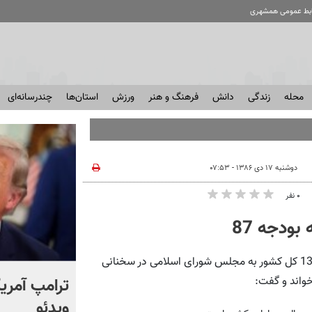
ابط عمومی همشهری
محله
زندگی
دانش
فرهنگ و هنر
ورزش
استان‌ها
چندرسانه‌ای
دوشنبه ۱۷ دی ۱۳۸۶ - ۰۷:۵۳
۰ نفر
ودجه 87
رئیس جمهوری اسلامی ایران پیش از تقدیم لایحه بودجه سال 1387 کل کشور به مجلس شورای اسلامی در سخنانی
انتشار برای اولین بار؛ واکنش
ترامپ آمریکا
خواند و گفت:
شهید لاریجانی به رد صلاحیت
ویدئو