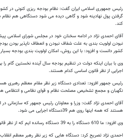
رئیس جمهوری اسلامی ایران گفت: نظام بودجه ریزی کنونی در کشو
گرفتن پول نهادینه شود و گاهی دیده می شود دستگاهی هم نظام برن
کند.
نبودن اولویت بندی به علت شفاف نبودن و انعطاف ناپذیر بودن بودج
کشور دانست و افزود: با این روش، امکان اولویت بندی بودجه بسی
بازدید از IM LS7 لوکس ترین شاسی بلند
خرید اقساطی طلا و گوشی فقط 
برقی ایران در باشگاه انقلاب
چک صیادی
وی با بیان اینکه دولت در تنظیم بودجه سال آینده نخستین گام ر
ثبت درخواست
درخواست اعتبار
اجرایی از نظر قانون اساسی کدام هستند.
رئیس جمهور افزود: تعدادی دستگاه زیر نظر مقام معظم رهبر
نگهبان و مجمع تشخیص مصلحت نظام و قوای نظامی و انتظامی
آقای احمدی نژاد گفت: وزرا و معاونان رئیس جمهور که سازمانی در
هستند که همه اینها روی هم 39دستگاه اجرایی می شود.
وی افزود: ما 610 دستگاه را به 39 دستگاه رسانده ایم که از نظر قانون اساسی پاسخگو هستند.
احمدی نژاد تصریح کرد: دستگاه هایی که زیر نظر رهبر معظم انقلاب