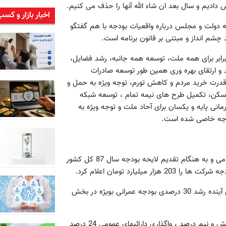
دادیم و سال بعد ان شاء الله آنها را حذف می کنیم.
اخبار بازار و کسب
ه دولت و مجلس درباره واقعیات بودجه با هم گفتگو
م انداز و مبتنی بر قانون برنامه است.
رابر برای همه ملت، توسعه همه جانبه، رشد فضایل،
 و ارتقای بهره وری همین طور توسعه صادرات
قدرت خرید مردم و کاهش تورم، توجه ویژه به حمل و
مسکن، تکمیل طرح های نیمه تمام ، توسعه شبکه
انی پایه و یکسان برای آحاد ملت و توجه ویژه به
توجه خاصی شده است.
آقای محمود احمدی نژاد در ادامه سخنان خود در مجلس شورای اسلامی و به هنگام تقدیم لایحه بودجه سال 87 کل کشور
واحد مرکزی خبر: رئیس جمهوری افزود: علت اصلی رشد بودجه سال آینده رشد 30 درصدی بودجه عمرانی بویژه در بخش
رئیس جمهور افزود: در این بودجه سهم درآمدهای عمومی چهل و شش و نیم درصد ، واگذاری دارائیهای عمومی 24 درصد