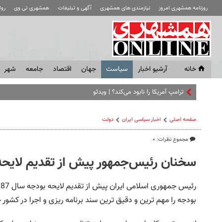
روزنامه همشهری امروز
نیازمندی های همشهری
آگهی و تبلیغات
همشهری تی وی
رو
خانه
آرشیو اخبار
سياست
جهان
اقتصاد
جامعه
شهر
ترامپ آمریکا را نابود می‌کند؟ | ویدئو
صفحه اصلی
اخبار سیاسی ایران
دولت
مجموع نظرات: ۰
سخنان رئیس‌جمهور پیش از تقدیم لایحه ب
بودجه را مهم ترین و دقیق ترین سند برنامه ریزی و اجرا در کشور 