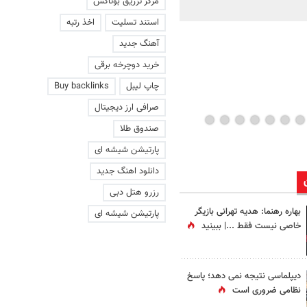
مرکز تزریق بوتاکس
ماند | ویدئو
استند تسلیت
اخذ رتبه
آهنگ جدید
خرید دوچرخه برقی
چاپ لیبل
Buy backlinks
صرافی ارز دیجیتال
صندوق طلا
پارتیشن شیشه ای
دانلود اهنگ جدید
رزرو هتل دبی
بهاره رهنما: هدیه تهرانی بازیگر
پارتیشن شیشه ای
خاصی نیست فقط ...|‌ ببینید
دیپلماسی نتیجه‌ نمی دهد؛ پاسخ
نظامی ضروری است