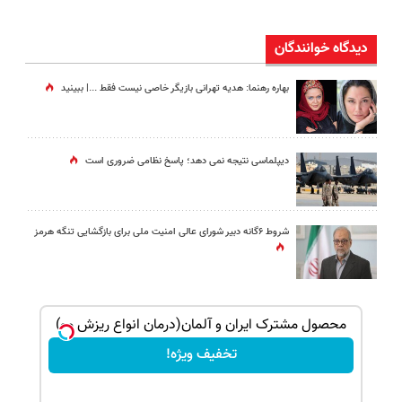
دیدگاه خوانندگان
بهاره رهنما: هدیه تهرانی بازیگر خاصی نیست فقط ...|‌ ببینید
دیپلماسی نتیجه‌ نمی دهد؛ پاسخ نظامی ضروری است
شروط ۶گانه دبیر شورای عالی امنیت ملی برای بازگشایی تنگه هرمز
بک!
محصول مشترک ایران و آلمان(درمان انواع ریزش مو)
تخفیف ویژه!