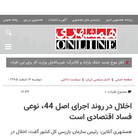
روزنامه همشهری امروز
نیازمندی های همشهری
آگهی و تبلیغات
همشهری تی وی
روابط عمومی ه
آغاز موج جدید حذف یارانه و کالابرگ؛ ضرب‌الاجل وزارت کار برای این افراد؛
اگر تا این تاریخ مراجعه نکنید...
صفحه اصلی
اخبار سیاسی ایران
سیاست داخلی
دوشنبه ۱۴ اسفند ۱۳۸۵ -
مجموع نظرات: ۰
۱۲:۴۳
اخلال در روند اجرای اصل 44، نوعی
فساد اقتصادی است
همشهری آنلاین: رئیس سازمان بازرسی کل کشور گفت: اخلال در