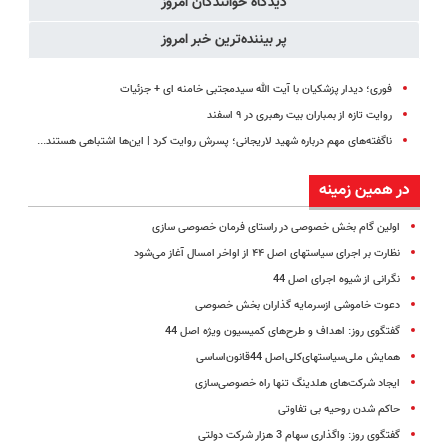
دیدگاه خوانندگان امروز
پر بیننده‌ترین خبر امروز
فوری؛ دیدار پزشکیان با آیت الله سیدمجتبی خامنه ای + جزئیات
روایت تازه از بمباران بیت رهبری در ۹ اسفند
ناگفته‌های مهم درباره شهید لاریجانی؛ پسرش روایت کرد | این‌ها اشتباهی هستند...
در همین زمینه
اولین گام بخش خصوصی در راستای فرمان خصوصی سازی
نظارت بر اجرای سیاستهای اصل ‪ ۴۴‬از اواخر امسال آغاز می‌شود
نگرانی از شیوه اجرای اصل 44
دعوت خاموشی ازسرمایه گذاران بخش خصوصی
گفتگوی روز: اهداف و طرح‌های کمیسیون ویژه اصل 44
همایش ملی‌سیاستهای‌کلی‌اصل 44قانون‌اساسی
ایجاد شرکت‌های هلدینگ تنها راه خصوصی‌سازی
حاکم شدن روحیه بی تفاوتی
گفتگوی روز: واگذاری سهام 3 هزار شرکت دولتی