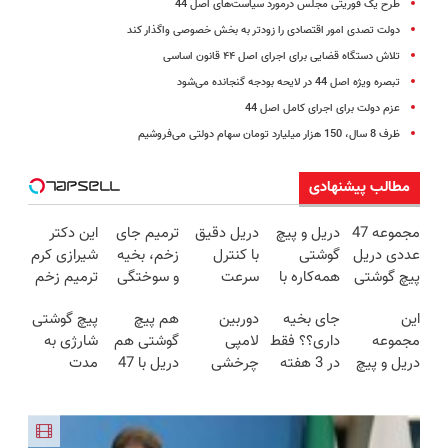
طرح یک فوریتی مجلس درمورد سیاست‌های اصل 44
دولت تصدی امور اقتصادی را زودتر به بخش خصوصی واگذار کند
تلاش دستگاه قضایی‌ برای اجرای اصل ‪ ۴۴‬قانون اساسی
تبصره ویژه اصل 44 در لایحه بودجه گنجانده می‌شود
عزم دولت برای اجرای کامل اصل 44
ظرف 8 سال، 150 هزار میلیارد تومان سهام دولتی می‌فروشیم
مطالب پیشنهادی
مجموعه 47
دریل و پیچ
دریل دقیق
ترمیم جای
این دکتر
عددی دریل
گوشتی
با کنترل
زخم، بخیه
شیرازی کرم
پیچ گوشتی
همه‌کاره با
سرعت
و سوختگی
ترمیم زخم
شارژی
گیربکس
اتوماتیک 🎯
فقط در 3
ایرانی را
این
جای بخیه
دوربین
هم پیچ
پیچ گوشتی
(تخفیف به
هوشمند ⚙️
(مجموعه
هفته!!😍
ساخت!!!
مجموعه
داری؟؟ فقط
لامپی
گوشتی هم
شارژی به
مدت
(نصف
47عددی +
دریل و پیچ
در 3 هفته
چرخشی
دریل با 47
مدت
محدود)
قیمت بازار
تخفیف
گوشتی رو با
ترمیمش
360 درجه
تیکه
محدود
🔥)
ویژه)
گارانتی و
کن!😍
فقط امروز
کاربردی! تا
تخفیف
نصف قیمت
حراج شد🔥
تخفیف داره
خورد !