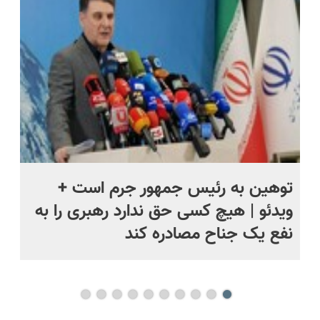
بخر!😉
پرداخت
بخرش!🔥
همین الان
درب منزل
سفارش بده
توهین به رئیس جمهور جرم است +
نم
ویدئو | هیچ کسی حق ندارد رهبری را به
را
نفع یک جناح مصادره کند
جن
بی