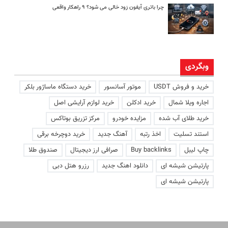
چرا باتری آیفون زود خالی می شود؟ ۹ راهکار واقعی
وبگردی
خرید و فروش USDT
موتور آسانسور
خرید دستگاه ماساژور بلکر
اجاره ویلا شمال
خرید ادکلن
خرید لوازم آرایشی اصل
خرید طلای آب شده
مزایده خودرو
مرکز تزریق بوتاکس
استند تسلیت
اخذ رتبه
آهنگ جدید
خرید دوچرخه برقی
چاپ لیبل
Buy backlinks
صرافی ارز دیجیتال
صندوق طلا
پارتیشن شیشه ای
دانلود اهنگ جدید
رزرو هتل دبی
پارتیشن شیشه ای