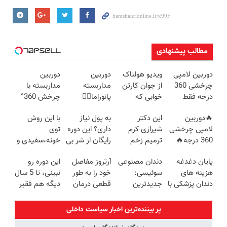
مطالب پیشنهادی
دوربین لامپی
ویدیو هولناک
دوربین
دوربین
چرخشی 360
از جوان کارتن
مداربسته
مداربسته با
درجه فقط
خوابی که
پانوراما👈🏻
چرخش 360°
امروز حراج شد
میلیاردر شد.
قابلیت چرخش
+ تخفیف
🔥دوربین
این دکتر
به پول نیاز
با این روش
🔥 پرداخت
آموزش رایگان
360°و سازگار با
(ضمانت
لامپی چرخشی
شیرازی کرم
داری؟ این دوره
توی
درب منزل
اندروید و ios
تعویض +
360 درجه🔥
ترمیم زخم
رایگان از شر بی
خونه،سفیدی و
پرداخت درب
پرداخت درب
ایرانی را
پولی خلاصت
زیبایی دندوناتو
منزل)
پایان دغدغه
دندان مصنوعی
آرتروز مفاصل
این دوره رو
منزل + گارانتی
ساخت!!!
میکنه
برگردون
هزینه های
سوئیسی:
خود را به طور
نبینی، تا 5 سال
تعویض
(40%off)
دندان پزشکی با
جدیدترین
قطعی درمان
دیگه هم فقیر
پک سفید
فناوری اروپا،
کنید!
می‌مونی!
کننده خانگی
سبک و مقاوم |
◗پرسش‌نامه◖
همین الان ثبت
پر بیننده‌ترین اخبار سیاست داخلی
پرداخت قسطی
نام کن