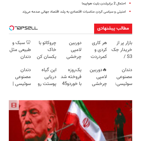
احتمال 2 برابرشدن بلیت هواپیما
امنیتی و سیاسی کردن مناسبات اقتصادی به رشد اقتصاد جهانی صدمه می‌زند
مطالب پیشنهادی
بازار پر از
هر کاری
دوربین
چروکاتو با
🦷 سبک و
خریدار جک
کردی و
لامپی
خاک
طبیعی مثل
S3 /
کمردردت
چرخشی
یکسان کن
دندان
ماشینتو به
درمان نشد؟
360 درجه
(روش
خودت!
دندان
🔥دوربین
یک‌روزه
این گیاه
دندان
راحتی
پر کردن
فقط امروز
خانگی+آسان+به
نصب آسان
مصنوعی
لامپی
فروخته شد
دریایی
مصنوعی
بفروش
پرسشنامه و
حراج شد🔥
صرفه)
و پرداخت
سوئیسی:
چرخشی
با خوردو45
پوستت رو
سوئیسی |
دریافت راه
پرداخت
اقساطی 💳
جدیدترین
360 درجه
طوری صاف
سبک،
حل
درب منزل
📍 تهران
فناوری
🔥 پرداخت
میکنه
مقاوم،
اروپا، سبک
درب منزل
انگار20سال
طبیعی!
و مقاوم |
+ گارانتی
جوون شدی
ویزیت
پرداخت
تعویض
🔥لینک
رایگان+پرداخت
قسطی
خرید
اقساطی😍