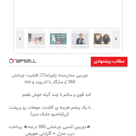
›
‹
مطالب پیشنهادی
دوربین مداربسته پانوراما👈🏻 قابلیت چرخش
360°و سازگار با اندروید و ios
کبد قوی و سالم با چند گیاه خوش طعم
با یک پنجم هزینه ی کاشت، موهات رو پرپشت
کن(شامپو جلبک سبز)
🔥دوربین لامپی چرخشی 360 درجه🔥 پرداخت
درب منزل + گارانتی تعویض