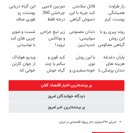
راز طراوت
قاتل سلامتی
دوربین لامپی
این گیاه دریایی
همیشگی
کبد چربه با این
چرخشی 360
پوستت رو
پوست، کرم
دمنوش گیاهی
درجه فقط
طوری صاف
جوانساز جلبک
کبدتو بیمه کن
امروز حراج شد
میکنه انگار
روند پیری رو با
دندان مصنوعی
زیر تیغ جراحی
شست و شوی
با 45%تخفیف
🔥 پرداخت
20سال جوون
این روش
سوئیسی:
و بوتاکس
چربی های کبد
درب منزل
شدی🔥
گیاهی معکوس
جدیدترین
نروید!
با نوشیدنی
کن
فناوری اروپا،
ضدچروک
گیاهی(55%تخفیف)
پایان دغدغه
با این روش
کبد قوی و
ویدیو هولناک
سبک و مقاوم |
جلبک
هزینه های
توی
سالم با چند
از جوان کارتن
پرداخت قسطی
با40%تخفیف
دندان پزشکی با
خونه،سفیدی و
گیاه خوش
خوابی که
پک سفید
زیبایی دندوناتو
طعم
میلیاردر شد.
کننده خانگی
برگردون
آموزش رایگان
پر بیننده‌ترین اخبار اقتصاد كلان
(40%off)
دیدگاه خوانندگان امروز
پر بیننده‌ترین خبر امروز
اجرای ۲۴۰میلیارد دلار پروژه اقتصادی در ایران