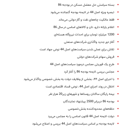
بسته سیاستی حل معضل مسکن در بودجه 86
تبصره ویژه اصل 44 در لایحه بودجه گنجانده می‌شود
فقط مالکیت چاه‌های نفت و گاز دولتی می‌ماند
اعلام یارانه دارو، نان و کالاهای اساسی در سال 86
1200 میلیارد تومان برای احداث نیروگاه‌ هسته‌ای
آغاز دور جدید واگذاری شرکت‌های صنعتی
تلاش برای عملی شدن سیاست‌های اصل 44 نوعی جهاد است
فروش سهام شرکت‌های دولتی
طرح یک فوریتی مجلس درمورد سیاست‌های اصل 44
مجلس بررسی لایحه بودجه 86 را آغاز کرد
با اجرای اصل ‪،۴۴‬ بخشی از وظایف دولت به بخش خصوصی واگذار می‌شود
اخلال در روند اجرای اصل 44، نوعی فساد اقتصادی است
بیمه رایگان ساکنان روستا‌ها و شهر‌های زیر20 هزار نفر
بودجه 86 دربرابر 2500 پیشنهاد نمایندگان
حلقه‌های محدودکننده بخش خصوصی
دولت لایحه اصل 44 قانون اساسی را به مجلس می‌برد
لایحه بودجه بر اساس سیاست‌های اصل 44 بررسی و اصلاح می‌شود