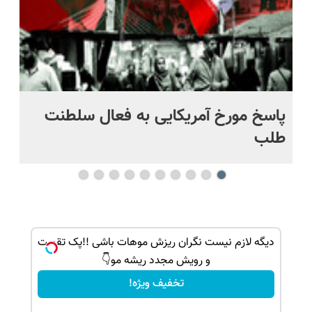
پاسخ مورخ آمریکایی به فعال سلطنت
با
طلب
بک!
دیگه لازم نیست نگران ریزش موهات باشی !!پک تقویت
و رویش مجدد ریشه مو👇
تخفیف ویژه!