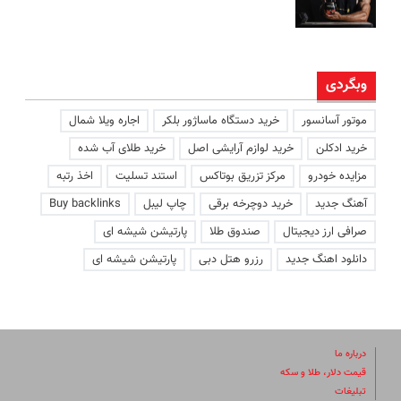
وبگردی
موتور آسانسور
خرید دستگاه ماساژور بلکر
اجاره ویلا شمال
خرید ادکلن
خرید لوازم آرایشی اصل
خرید طلای آب شده
مزایده خودرو
مرکز تزریق بوتاکس
استند تسلیت
اخذ رتبه
آهنگ جدید
خرید دوچرخه برقی
چاپ لیبل
Buy backlinks
صرافی ارز دیجیتال
صندوق طلا
پارتیشن شیشه ای
دانلود اهنگ جدید
رزرو هتل دبی
پارتیشن شیشه ای
درباره ما
قیمت دلار، طلا و سکه
تبلیغات