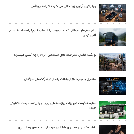
چرا باتری آیفون زود خالی می شود؟ ۹ راهکار واقعی
برای سفرهای طولانی کدام اتوبوس را انتخاب کنیم؟ راهنمای خرید در
فلای تودی
لو رفت! فضای سبز فیلم های سینمایی ایران را چه کسی میسازد؟
سانترال یا ویپ؟ راز ارتباطات پایدار در شرکت‌های حرفه‌ای
مقایسه قیمت تجهیزات برق صنعتی بازار؛ چرا برندها قیمت متفاوتی
دارند؟
نقش مکمل در مسیر ورزشکاران حرفه ای ؛ با حضور رضا علیپور