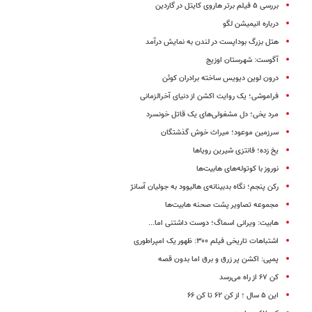
بررسی ۵ فیلم برتر هاروی کایتل در گاردین
درباره انیمیشن لگو
هتل بزرگ بوداپست در لندن به نمایش درآمد
آگوست: شهرستان اوزیج
درون لوین دیویس ساخته‌ برادران کوئن
فراموشی؛ یک روایت اکشن از دنیای آخرالزمانی
مرد یخی؛ دل مشغولی‌های یک قاتل خونسرد
سرزمین موعود؛ میراث خوش گذشتگان
یخ زده؛ فانتزی شیرین رویاها
نوروز با کوتوله‌های هابیت‌ها
رکن پنجم؛ نگاه بدبینانه‌ی هالیوود به جولیان آسانژ
مجموعه تصاویر پشت صحنه‌ هابیت‌ها
هابیت: ویرانی اسماگ؛ دوست داشتنی اما...
اشتباهات تاریخی فیلم ۳۰۰: ظهور یک امپراطوری
پمپی: اکشن پر زرق و برق اما بدون قصه
کن ۶۷ از راه می‌رسد
این ۵ سال ؛ از کن ۶۲ تا کن ۶۶