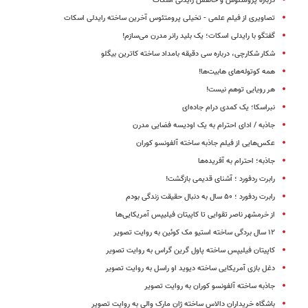
درباره پرومتئوس و خالقش رایدلی اسکات
تصاویری از فیلم علمی - تخیلی پرومتئوس آخرین ساخته رایدلی اسکات
گفتگو با رایدلی اسکات؛ یک بلید رانر مدرن می‌سازم!
شکار شکارچی، درباره سی دقیقه بامداد ساخته کاترین بیگلو
همه کوتوله‌های هابیت‌ها!
هر رویایی توهم نیست!
نبراسکا؛ یک کمدی درام جاده‌ای
جاذبه / ادای احترام به یک اودیسه فضایی مدرن
عکس‌هایی از فیلم جاذبه ساخته آلفونسو کوران
جاذبه؛ احترام به آفریده‌ها
رابرت ردفورد ؛‌ آشنای قدیمی بازگشت!
رابرت ردفورد ؛ ۵۰ سال به دنبال حقیقت زندگی بودم
از خرمشهر ناصر تقوایی تا کاپیتان فیلیپس آمریکایی‌ها
۱۲ سال بردگی ساخته استیو مک کوئین به روایت تصویر
کاپیتان فیلیپس ساخته پاول گرین گراس به روایت تصویر
دغل بازی آمریکایی ساخته دیوید او راسل به روایت تصویر
جاذبه ساخته آلفونسو کوران به روایت تصویر
باشگاه خریداران دالاس ساخته ژان مارک والی به روایت تصویر