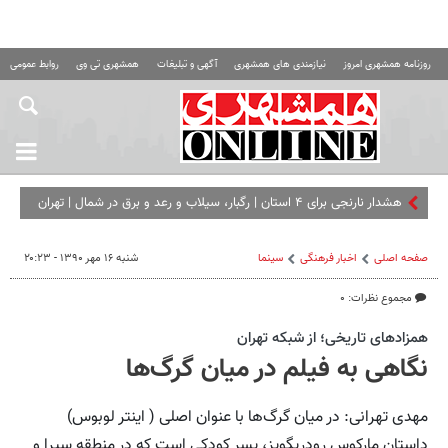
روزنامه همشهری امروز
نیازمندی های همشهری
آگهی و تبلیغات
همشهری تی وی
روابط عمومی ه
هشدار نارنجی برای ۴ استان | رگبار، سیلاب و رعد و برق در شمال | تهران
تا ۳۸ درجه گرم می‌ شود
صفحه اصلی
اخبار فرهنگی
سینما
شنبه ۱۶ مهر ۱۳۹۰ - ۲۰:۲۳
مجموع نظرات: ۰
همزادهای تاریخی؛ از شبکه تهران
نگاهی به فیلم در میان گرگ‌ها
مهدی تهرانی: در میان گرگ‌ها با عنوان اصلی ( اینتر لوبوس)
داستان مارکوس رودریگویز، پسر کودکی است که در منطقه سیرا و