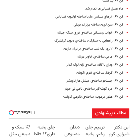
کن ۶۷ پیر است
ماه عسل آسیایی‌ها تمام شد!
کن ۶۷؛ ابرهای سیلس ماریا ساخته‌ اولیویه آسایاس
کن ۶۷؛ سن لورن ساخته‌ برتراند بونلی
کن ۶۷؛ خواب زمستانی ساخته‌ی نوری بیلگه جیلان
کن ۶۷؛ راه‌هایی به ستارگان ساخته‌ی دیوید کراننبرگ
کن ۶۷؛ ۲ روز،یک شب ساخته‌ی برادران داردن
کن ۶۷؛ مامی ساخته‌ی خاویر دولان
کن ۶۷؛ وداع با کلام ساخته‌ی ژان لوک گدار
کن ۶۷؛ گرفتار ساخته‌ی آتوم آگویان
کن ۶۷؛ جستجو ساخته‌ی میشل هازاناویشز
کن ۶۷؛ مرد گوشه‌گیر ساخته‌ی تامی لی جونز
کن ۶۷؛ هنوز مرطوب؛ ساخته‌ی نائومی کاواسه
مطالب پیشنهادی
این دکتر
ترمیم جای
دندان
جای بخیه
🦷 سبک و
شیرازی کرم
زخم، بخیه
مصنوعی
داری؟؟ فقط
طبیعی مثل