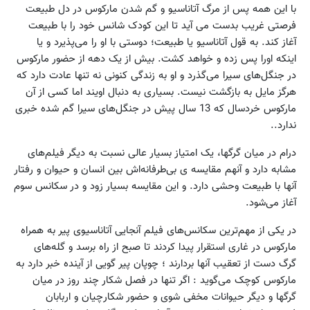
با این همه پس از مرگ آتاناسیو و گم شدن مارکوس در دل طبیعت
فرصتی غریب بدست می آید تا این کودک شانس خود را با طبیعت
آغاز کند. به قول آتاناسیو یا طبیعت؛ دوستی با او را می‌پذیرد و یا
اینکه اورا پس زده و خواهد کشت. بیش از یک دهه از حضور مارکوس
در جنگل‌های سیرا می‌گذرد و او به زندگی کنونی نه تنها عادت دارد که
هرگز مایل به بازگشت نیست. بسیاری به دنبال اویند اما کسی از آن
مارکوس خردسال که 13 سال پیش در جنگل‌های سیرا گم شده خبری
ندارد..
درام در میان گرگها، یک امتیاز بسیار عالی نسبت به دیگر فیلم‌های
مشابه دارد و آنهم مقایسه ی بی‌طرفانه‌اش بین انسان و حیوان و رفتار
آنها با طبیعت وحشی دارد. و این مقایسه بسیار زود و در سکانس سوم
آغاز می‌شود.
در یکی از مهم‌ترین سکانس‌های فیلم آنجایی آتاناسیوی پیر به همراه
مارکوس در غاری استقرار پیدا کردند تا صبح از راه برسد و گله‌های
گرگ دست از تعقیب آنها بردارند ؛ چوپان پیر گویی از آینده خبر دارد به
مارکوس کوچک می‌گوید : اگر تنها در فصل شکار چند روز در میان
گرگها و دیگر حیوانات مخفی شوی و حضور شکارچیان و اربابان