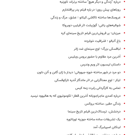
درباره "زندگی و دیگر هیچ" ساخته برتراند تاورنیه
رویاهای پیش روی؛ در باره فیلم پدر پرافتخارم
عروسک‌ها ساخته تاکاشی کیتانو ؛ عشق، مرگ و زندگی
شوالیه‌های یاغی؛ گوژپشت اثر فیلیپ دوبروکا
میزبان؛ پر فروش‌ترین فیلم تاریخ سینمای کره
باغ آلبالو ؛ اشرافیت خوابزده
لبافسکی بزرگ؛ اوج سینمای ضد ژانر
آخرین مرد مقاوم با حضور بروس ویلیس
داستان لیسبون اثر ویم وندرس
دو مرد در شهر ساخته خوزه جیووانی؛‌ دیدار با ژان گابن و آلن دلون
ایثار ؛ اوج معناگرایی در اثر ماندگار آندره تارکوفسکی
تماس به کارگردانی رابرت زمه کیس
درباره کمدی ماجراجویانه آخرین قطار؛ لکوموتیوی که به هالیوود نرسید
زندگی حقیر، ساخته بروکس
درخشش، ترسناک‌ترین فیلم تاریخ سینما
یک تشریفات ساده ساخته جوزپه تورناتوره
لینکلن اسپیلبرگ آمد