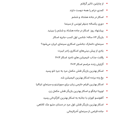
از چاپلین تاثیر گرفتم
کمدی درام را همه دوست دارند
اسکار در جاده هشتاد و ششم
دوری یکساله جنیفر لورنس از سینما
پیشنهاد روز: اسکار در جاده هشتاد و ششم را ببینید
بازیگر ۸۴ ساله؛ شانس اول کسب جایزه اسکار
سینمای دانمارک جانشین اسکاری سینمای ایران می‌شود؟
یادی از پیش بینی‌های اسکاری راجر ایبرت
رقابت جذاب انیمیشن های نامزد اسکار ۲۰۱۴
گزارش زنده مراسم اسکار ۲۰۱۴
اسکار بهترین بازیگر نقش مکمل مرد به جرد لتو رسید
یخ زده برنده اسکار بهترین انیمیشن شد
اسکار بهترین فیلم خارجی زبان برای سورنتینو و سینمای ایتالیا
لوپیتا نیانگو و اسکار بهترین بازیگر نقش مکمل زن
آلفونسو کوران با جاذبه به اسکار بهترین کارگردانی رسید
اسکار بهترین بازیگر نقش اول مرد در دستان متیو مک کاناهی
جاده فیلمی از سینمای آخرالزمانی