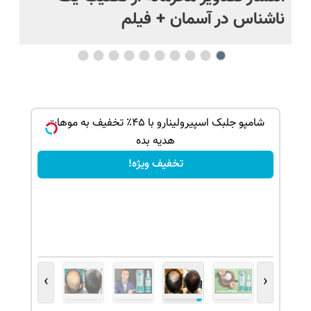
ناشناس در آسمان + فیلم
آمر
ک جهت
شامپو جلبک اسپیرولینارو با ۴۵٪ تخفیف به موهات
هدیه بده
تخفیف ویژه!
›
‹