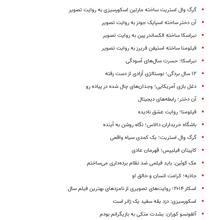
گرگ وال استریت ساخته مارتین اسکورسیزی به روایت تصویر
آن دختر ساخته‌ اسپایک جونز به روایت تصویر
نبراسکا ساخته‌ الکساندر پین به روایت تصویر
فیلومنا ساخته استیفن فریرز به روایت تصویر
نبراسکا؛ حسرت سال‌های آسودگی
۱۲ سال بردگی؛ نوستالژی آزادی از دست رفته
دغل بازی آمریکایی؛ وجدان‌های چال شده در پیاده رو
آن دختر؛ رابطه‌های دیجیتال
فیلومنا؛ روایت عشق نادیده
باشگاه خریداران دالاس؛ نگاه روشن به آینده
گرگ وال استریت؛ یک کمدی سیاه واقعی
کاپیتان فیلیپس؛ قهرمان عادی
مک کوئین: باید فیلمی ضد نظام برده‌داری می‌ساختم
جاذبه؛ کرامت انسان و خالق او
اسکار ۲۰۱۴؛ روایت‌های تصویری از نامزد‌های بهترین فیلم سال
اسکورسیزی: دزد یقه سفید یک ژانر است
آلفونسو کوران: بشدت متکی به بازیگرانم بودم