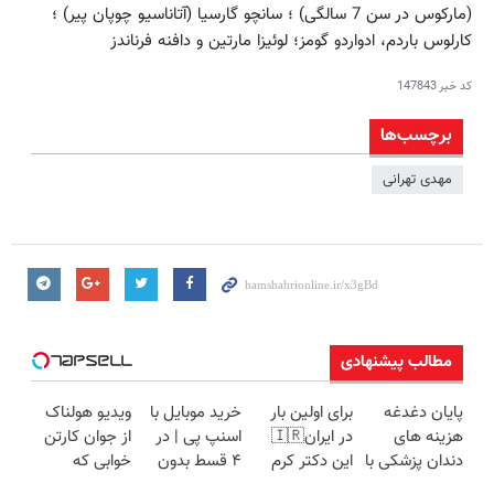
(مارکوس در سن 7 سالگی) ؛ سانچو گارسیا (آتاناسیو چوپان پیر) ؛
کارلوس باردم، ادواردو گومز؛ لوئیزا مارتین و دافنه فرناندز
کد خبر
147843
برچسب‌ها
مهدی تهرانی
مطالب پیشنهادی
پایان دغدغه
برای اولین بار
خرید موبایل با
ویدیو هولناک
هزینه های
در ایران🇮🇷
اسنپ پی | در
از جوان کارتن
دندان پزشکی با
این دکتر کرم
۴ قسط بدون
خوابی که
پک سفید
ترمیم کننده 23
سود و کارمزد!
میلیاردر شد.