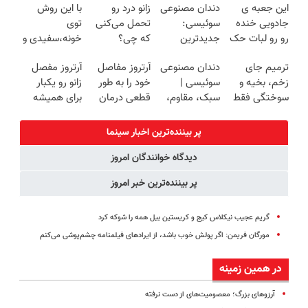
این جعبه ی
دندان مصنوعی
زانو درد رو
با این روش
کننده خانگی
روزه ساخت!
آموزش رایگان
جادویی خنده
سوئیسی:
تحمل می‌کنی
توی
رو رو لبات حک
جدیدترین
که چی؟
خونه،سفیدی و
میکنه
فناوری اروپا،
راه‌حلش
زیبایی دندوناتو
ترمیم جای
دندان مصنوعی
آرتروز مفاصل
آرتروز مفصل
خرید40%تخفیف
سبک و مقاوم |
همین‌جاست!
برگردون
زخم، بخیه و
سوئیسی |
خود را به طور
زانو رو یکبار
پرداخت قسطی
(40%off)
سوختگی فقط
سبک، مقاوم،
قطعی درمان
برای همیشه
در 3 هفته!!😍
طبیعی! ویزیت
کنید!
درمان کن!
رایگان+پرداخت
◗پرسش‌نامه◖
◗پرسش‌نامه◖
پر بیننده‌ترین اخبار سینما
اقساطی😍
دیدگاه خوانندگان امروز
پر بیننده‌ترین خبر امروز
گریم عجیب نیکلاس کیج و کریستین بیل همه را شوکه کرد
مورگان فریمن: اگر پولش خوب باشد، از ایرادهای فیلمنامه چشم‌پوشی می‌کنم
در همین زمینه
آرزوهای بزرگ؛ معصومیت‌های از دست نرفته