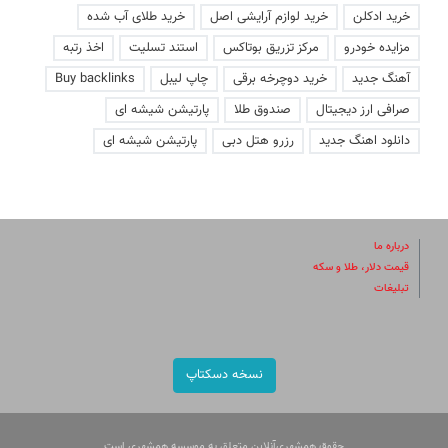
خرید ادکلن
خرید لوازم آرایشی اصل
خرید طلای آب شده
مزایده خودرو
مرکز تزریق بوتاکس
استند تسلیت
اخذ رتبه
آهنگ جدید
خرید دوچرخه برقی
چاپ لیبل
Buy backlinks
صرافی ارز دیجیتال
صندوق طلا
پارتیشن شیشه ای
دانلود اهنگ جدید
رزرو هتل دبی
پارتیشن شیشه ای
درباره ما
قیمت دلار، طلا و سکه
تبلیغات
نسخه دسکتاپ
حقوق همشهری‌آنلاین متعلق به موسسه همشهری است