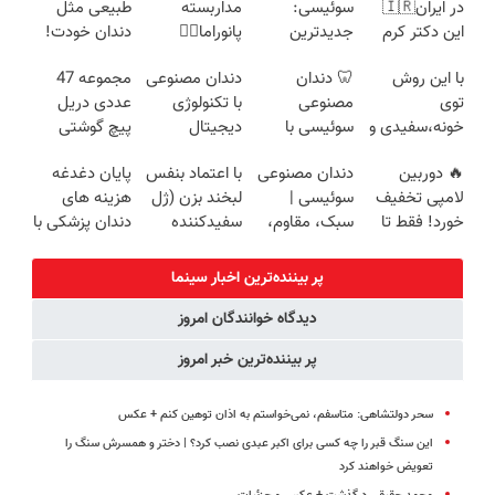
در ایران🇮🇷
سوئیسی:
مداربسته
طبیعی مثل
این دکتر کرم
جدیدترین
پانوراما👈🏻
دندان خودت!
ترمیم کننده 23
فناوری اروپا،
قابلیت چرخش
نصب آسان و
با این روش
🦷 دندان
دندان مصنوعی
مجموعه 47
روزه ساخت!
سبک و مقاوم |
360°و سازگار با
پرداخت
توی
مصنوعی
با تکنولوژی
عددی دریل
پرداخت قسطی
اندروید و ios
اقساطی 💳 📍
خونه،سفیدی و
سوئیسی با
دیجیتال
پیچ گوشتی
تهران
زیبایی دندوناتو
تکنولوژی
سوئیسی🇨🇭
شارژی (تخفیف
🔥 دوربین
دندان مصنوعی
با اعتماد بنفس
پایان دغدغه
برگردون
دیجیتال |
به مدت
لامپی تخفیف
سوئیسی |
لبخند بزن (ژل
هزینه های
(40%off)
پرداخت در 4
محدود)
خورد! فقط تا
سبک، مقاوم،
سفیدکننده
دندان پزشکی با
قسط |📍 تهران
آخر امروز 🔥
طبیعی! ویزیت
دندان40%تخفیف)
پک سفید
رایگان+پرداخت
کننده خانگی
پر بیننده‌ترین اخبار سینما
اقساطی😍
دیدگاه خوانندگان امروز
پر بیننده‌ترین خبر امروز
سحر دولتشاهی: متاسفم، نمی‌خواستم به اذان توهین کنم +‌ عکس
این سنگ قبر را چه کسی برای اکبر عبدی نصب کرد؟ | دختر و همسرش سنگ را
تعویض خواهند کرد