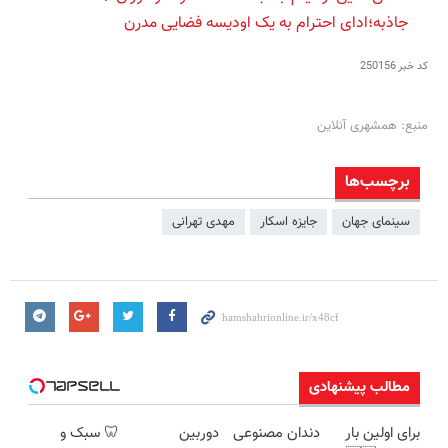
جاذبه؛ادای احترام به یک اودیسه فضایی مدرن
کد خبر
250156
منبع: همشهری آنلاین
برچسب‌ها
سینمای جهان
جایزه اسکار
مهدی تهرانی
مطالب پیشنهادی
برای اولین بار
دندان مصنوعی
دوربین
🦷 سبک و