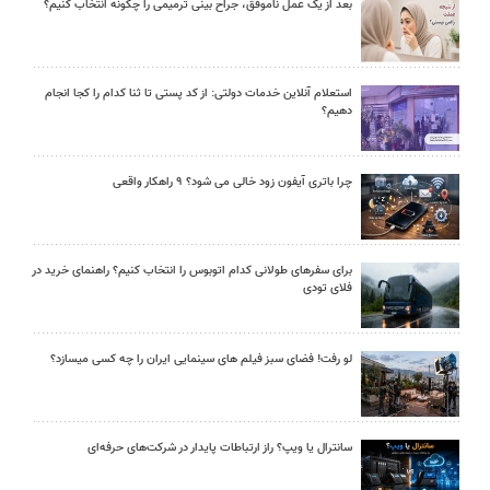
بعد از یک عمل ناموفق، جراح بینی ترمیمی را چگونه انتخاب کنیم؟
استعلام آنلاین خدمات دولتی: از کد پستی تا ثنا کدام را کجا انجام
دهیم؟
چرا باتری آیفون زود خالی می شود؟ ۹ راهکار واقعی
برای سفرهای طولانی کدام اتوبوس را انتخاب کنیم؟ راهنمای خرید در
فلای تودی
لو رفت! فضای سبز فیلم های سینمایی ایران را چه کسی میسازد؟
سانترال یا ویپ؟ راز ارتباطات پایدار در شرکت‌های حرفه‌ای