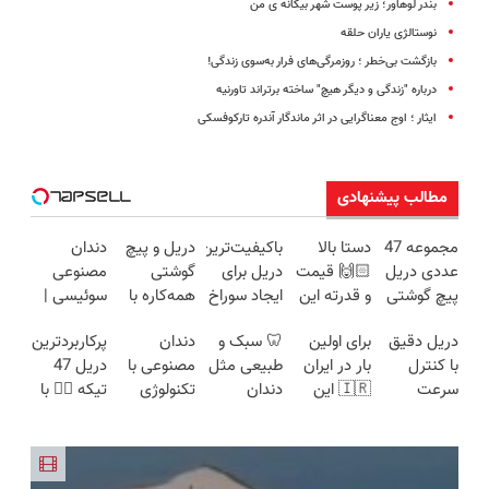
بندر لوهاور؛ زیر پوست شهر بیگانه ی من
نوستالژی یاران حلقه
بازگشت بی‌خطر ؛ روزمرگی‌های فرار به‌سوی زندگی!
درباره "زندگی و دیگر هیچ" ساخته برتراند تاورنیه
ایثار ؛ اوج معناگرایی در اثر ماندگار آندره تارکوفسکی
مطالب پیشنهادی
مجموعه 47
دستا بالا
باکیفیت‌ترین
دریل و پیچ
دندان
عددی دریل
🙌🏻 قیمت
دریل برای
گوشتی
مصنوعی
پیچ گوشتی
و قدرته این
ایجاد سوراخ
همه‌کاره با
سوئیسی |
شارژی
دریل کشته
😱
گیربکس
سبک،
دریل دقیق
برای اولین
🦷 سبک و
دندان
پرکاربردترین
(تخفیف به
میده🔥
هوشمند ⚙️
مقاوم،
با کنترل
بار در ایران
طبیعی مثل
مصنوعی با
دریل 47
مدت
(نصف
طبیعی!
سرعت
🇮🇷 این
دندان
تکنولوژی
تیکه 👈🏻 با
محدود)
قیمت بازار
ویزیت
اتوماتیک 🎯
دکتر کرم
خودت!
دیجیتال
کمترین
🔥)
رایگان+پرداخت
(مجموعه
ترمیم کننده
نصب آسان
سوئیسی
قیمت 🔥
اقساطی😍
47عددی +
23 روزه
و پرداخت
🇨🇭
تخفیف
ساخت!
اقساطی 💳