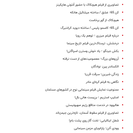
تصاویری از فیلم هیچکاک با حضور آنتونی هاپکینز
کن 65؛ عشق / ساخته میشائیل هانکه
هیچکاک از گور برخاست
کن 65؛ کاسمو پلیس / ساخته دیوید کراننبرگ
درباره فیلم میزری ؛ توهم یک رویا
درخشش، ترسناک‌ترین فیلم تاریخ سینما
بکش جینگو ؛ یاد خوش وسترن اسپاگتی!
آرزوهای بزرگ؛ معصومیت‌های از دست نرفته
الکساندر پین: نوادگان
زندگی شیرین؛ سرقت قرن!
نگاهی به فیلم کره‌ای مادر
ممنوعیت نمایش فیلم سینمایی نوح در کشورهای مسلمان
اسلیپ استریم ؛ بن‌بست ‌هانی بال!
هالیوود در خدمت منافع رژیم صهیونیستی
تصاویری از فیلم سقوط آسمان، تازه‌ترین جیمزباند
شغل ایتالیایی؛ تخت گاز روی پشت بام!
وودی آلن؛ پارانویای مزمن سینمایی