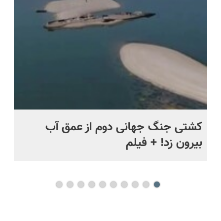
ویژه)
📍 تهران
ماه +
کشتی‌ جنگ جهانی دوم از عمق آب
اف
بیرون زد! + فیلم
ما