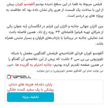
فیلمی مربوط به فضا در این سطح ندیده بودیم.
آلفونسو کوران
پیش
از این با ساخت یک قسمت از هری پاتر نشان داده بود که علاقمند به
پروژه های پر دردسر است.
بین اکران جهانی جاذبه و اکران این فیلم در انگلستان (به عنوان یکی
از شرکای تهیه فیلم) فاصله‌ای ۳۴ روزه رخ داد. همین فاصله باعث
شد نمایش جاذبه در بریتانیا با بازتاب‌های فراوان و بسیار مثبتی همراه
باشد.
آلفونسو کوران فردای افتتاحیه‌ی فیلمش گفتگویی مفصل با شبکه
تلویزیونی بی بی سی ۴ داشت که پیش از این خلاصه‌ی آن گفتگو را
در همین صفحه تقدیم کرده بودیم:
جاذبه احترام به آفریده ها
.
اکنون
می توانید تمام این گفتگوی مفصل تلویزیونی‌را در ذیل بخوانید:
پایان دغدغه هزینه های دندان
پزشکی با پک سفید کننده خانگی
تخفیف ویژه!