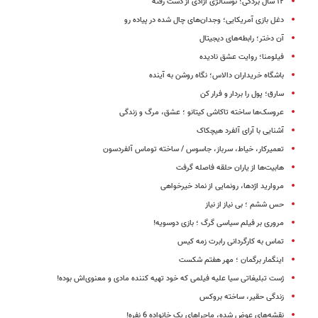
۱۲ سال بردگی؛ نوستالژی آزادی از دست رفته
دغل بازی آمریکایی؛ وجدان‌های چال شده در پیاده رو
آن دختر؛ رابطه‌های دیجیتال
فیلومنا؛ روایت عشق نادیده
باشگاه خریداران دالاس؛ نگاه روشن به آینده
سارق؛ پول را بردار و فرار کن
عروسک‌ها ساخته تاکاشی کیتانو ؛ عشق، مرگ و زندگی
آشنایی با آرای آلفرد هیچکاک
تعمیرکار، خیاط، سرباز، جاسوس / ساخته توماس آلفردسون
هابیت‌ها از یاران حلقه‌ فاصله گرفت
مروارید اژدها، رونمایی از نماد خیرخواهی
حس ششم ؛ بی نیاز از نیاز
مروری بر فیلم سیاسی گرگ ؛‌ بازی دوسویه!
تماس به کارگردانی رابرت زمه کیس
اینگمار برگمان ؛ مهر هفتم شکست
ژست تبلیغاتی سیا علیه فیلمی که خود تهیه کننده مادی‌ و معنوی‌اش بوده!
زندگی حقیر، ساخته بروکس
نقشه‌های عوض شده، ماجراهای یک خانواده 6 نفره!