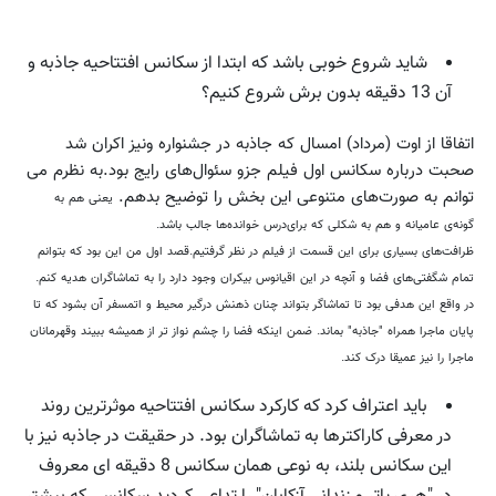
شاید شروع خوبی باشد که ابتدا از سکانس افتتاحیه جاذبه و
آن 13 دقیقه بدون برش شروع کنیم؟
اتفاقا از اوت (مرداد) امسال که جاذبه در جشنواره ونیز اکران شد
صحبت درباره سکانس اول فیلم جزو سئوال‌های رایج بود.به نظرم می
توانم به صورت‌های متنوعی این بخش را توضیح بدهم.
یعنی هم به
گونه‌ی عامیانه و هم به شکلی که برای‌درس خوانده‌ها جالب باشد.
ظرافت‌های بسیاری برای این قسمت از فیلم در نظر گرفتیم.قصد اول من این بود که بتوانم
تمام شگفتی‌های فضا و آنچه در این اقیانوس بیکران وجود دارد را به تماشاگران هدیه کنم.
در واقع این هدفی بود تا تماشاگر بتواند چنان ذهنش درگیر محیط و اتمسفر آن بشود که تا
پایان ماجرا همراه "جاذبه" بماند. ضمن اینکه فضا را چشم نواز تر از همیشه ببیند وقهرمانان
ماجرا را نیز عمیقا درک کند.
باید اعتراف کرد که کارکرد سکانس افتتاحیه موثرترین روند
در معرفی کاراکترها به تماشاگران بود. در حقیقت در جاذبه نیز با
این سکانس بلند، به نوعی همان سکانس 8 دقیقه ای معروف