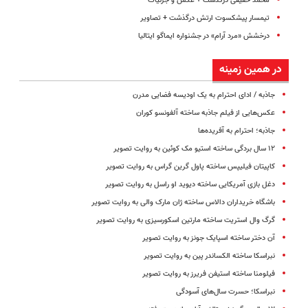
محمد حقیقی درگذشت + عکس و جزئیات
تیمسار پیشکسوت ارتش درگذشت + تصاویر
درخشش «مرد آرام» در جشنواره ایماگو ایتالیا
در همین زمینه
جاذبه / ادای احترام به یک اودیسه فضایی مدرن
عکس‌هایی از فیلم جاذبه ساخته آلفونسو کوران
جاذبه؛ احترام به آفریده‌ها
۱۲ سال بردگی ساخته استیو مک کوئین به روایت تصویر
کاپیتان فیلیپس ساخته پاول گرین گراس به روایت تصویر
دغل بازی آمریکایی ساخته دیوید او راسل به روایت تصویر
باشگاه خریداران دالاس ساخته ژان مارک والی به روایت تصویر
گرگ وال استریت ساخته مارتین اسکورسیزی به روایت تصویر
آن دختر ساخته‌ اسپایک جونز به روایت تصویر
نبراسکا ساخته‌ الکساندر پین به روایت تصویر
فیلومنا ساخته استیفن فریرز به روایت تصویر
نبراسکا؛ حسرت سال‌های آسودگی