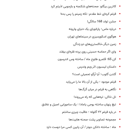
کاترین بیگلو: صحنه‌های شکنجه و بازجویی اذیتم کرد
فیلم کره‌ای خط مقدم: تکه زمینم را پس بده!
جشن تولد 168 سالگی!
درباره ماس؛ پارانویای یک دنیای وارونه
هوگوی اسکورسیزی در سینماهای تهران
زمین دیگر،خاکستری‌های دو زندگی
وای اگر حماسه حسینی روی پرده نقره‌ای بیفتد
کن 65؛ قلمرو طلوع ماه / ساخته وس اندرسون
داستان لیسبون اثر ویم وندرس
گلدن گلوب؛ آیا آرگو تحمیلی است؟
فیلم موجود ؛ یکی از آن بالا ما را می‌پاید
نگاهی به فیلم در میان گرگ‌ها
تل خاکی: تپه‌هایی که راه می‌روند!
تیغ پنهان ساخته یوجی یامادا ؛ یک سامورایی اصیل و عاشق
در باره فیلم ۲۲ گلوله ؛ عاقبت چیزی ساختم
مجموعه تصاویر پشت صحنه‌ هابیت‌ها
ماه ؛ ساخته دانکن جونز / آن پایین کسی مرا دوست دارد