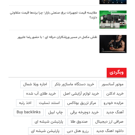
مقایسه قیمت تجهیزات برق صنعتی بازار؛ چرا برندها قیمت متفاوتی
دارند؟
نقش مکمل در مسیر ورزشکاران حرفه ای ؛ با حضور رضا علیپور
وبگردی
موتور آسانسور
خرید دستگاه ماساژور بلکر
اجاره ویلا شمال
خرید ادکلن
خرید لوازم آرایشی اصل
خرید طلای آب شده
مزایده خودرو
مرکز تزریق بوتاکس
استند تسلیت
اخذ رتبه
آهنگ جدید
خرید دوچرخه برقی
چاپ لیبل
Buy backlinks
صرافی ارز دیجیتال
صندوق طلا
پارتیشن شیشه ای
دانلود اهنگ جدید
رزرو هتل دبی
پارتیشن شیشه ای