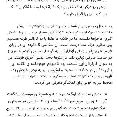
در "هری پاتر و زندانی آزکابان" را تداعی کردید.سکانسی که بیشتر
از هرچیز دیگر به شناختن و درک کاراکترها به تماشاگران کمک
می کرد. این را قبول دارید؟
به هرحال در هری پاتر شما با خیل عظیمی از کاراکترها سروکار
داشتید که هرکدام به نوبه خود تاثیرگذاری بسیار مهمی در روند شکل
گیری ماجراها داشتند اما در جاذبه ما فقط با دو کاراکتر طرف هستیم
ولی بنظرم حرف شما درست است. آن سکانس 8 دقیقه ای در پایان
فیلم "هری پاتر و زندانی آزکابان" را به گونه ای طراحی کردم تا هرچیز
در خدمت معرفی نهایی ذات کاراکتر‌ها باشد. یعنی آخرین فرصت من
به عنوان کارگردان این قسمت بود تا بتوانم هیچ نکته ی نگفته ای
باقی نگذارم.در جاذبه اما محیط و لوکیشن نیز به نوعی خودش یک
قهرمان و یا یک کاراکتر اصلی جلوه‌گری می کند. بنابراین باید این
محیط نیز به خوبی برای تماشاگر معرفی می گردید.
نقش صدا و دیالوگ‌های جاذبه و همچنین موسیقی شگفت
آور استیون پرایس‌چطور؟ گفتگو‌ها نیز مانند طراحی فیلمبرداری
به گونه‌ای تنظیم شده‌اند که گویی می‌خواهند از همان ابتدا هیچ
فرصتی را از دست نداده و کلا در خدمت همین معرفی‌ها باشند