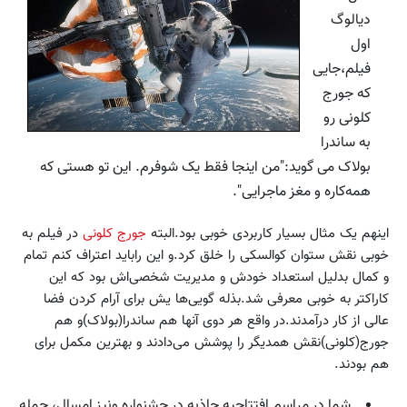
دیالوگ
اول
فیلم،جایی
که جورج
کلونی رو
به ساندرا
بولاک می گوید:"من اینجا فقط یک شوفرم. این تو هستی که
همه‌کاره و مغز ماجرایی".
اینهم یک مثال بسیار کاربردی خوبی بود.البته
جورج کلونی
در فیلم به
خوبی نقش ستوان کوالسکی را خلق کرد.و این راباید اعتراف کنم تمام
و کمال بدلیل استعداد خودش و مدیریت شخصی‌اش بود که این
کاراکتر به خوبی معرفی شد.بذله گویی‌ها یش برای آرام کردن فضا
عالی از کار درآمدند.در واقع هر دوی آنها هم ساندرا(بولاک)و هم
جورج(کلونی)نقش همدیگر را پوشش می‌دادند و بهترین مکمل برای
هم بودند.
شما در مراسم افتتاحیه جاذبه در جشنواره ونیز امسال، جمله