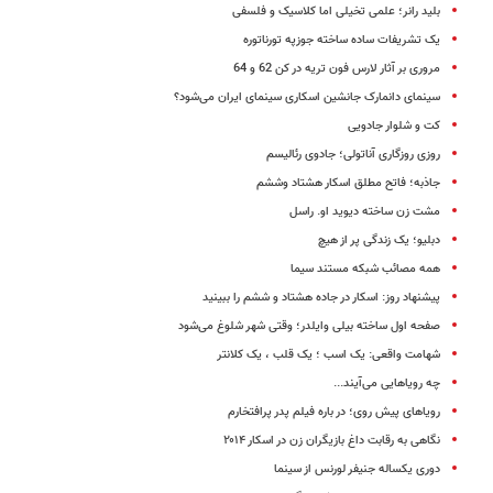
بلید رانر؛ علمی تخیلی اما کلاسیک و فلسفی
یک تشریفات ساده ساخته جوزپه تورناتوره
مروری بر آثار لارس فون تریه در کن 62 و 64
سینمای دانمارک جانشین اسکاری سینمای ایران می‌شود؟
کت و شلوار جادویی
روزی روزگاری آناتولی؛ جادوی رئالیسم
جاذبه؛ فاتح مطلق اسکار هشتاد وششم
مشت زن ساخته دیوید او. راسل
دبلیو؛ یک زندگی پر از هیچ
همه مصائب شبکه مستند سیما
پیشنهاد روز: اسکار در جاده هشتاد و ششم را ببینید
صفحه اول ساخته بیلی وایلدر؛ وقتی شهر شلوغ می‌شود
شهامت واقعی: یک اسب ؛ یک قلب ، یک کلانتر
چه رویاهایی می‌آیند...
رویاهای پیش روی؛ در باره فیلم پدر پرافتخارم
نگاهی به رقابت داغ بازیگران زن در اسکار ۲۰۱۴
دوری یکساله جنیفر لورنس از سینما