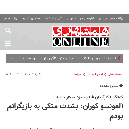
روزنامه همشهری امروز
نیازمندی های همشهری
آگهی و تبلیغات
همشهری تی وی
روابط عمومی ه
تصادف ۱۲ خودرو با ۱۹ مصدوم + ویدئو | ناگهان تریلی وارد شد و... | علت
حادثه در دست بررسی است
صفحه اصلی
اخبار فرهنگی
سینما
شنبه ۳ اسفند ۱۳۹۲ - ۲۰:۵۱
مجموع نظرات: ۰
گفتگو با كارگردان فيلم نامزد اسكار جاذبه
آلفونسو کوران: بشدت متکی به بازیگرانم
بودم