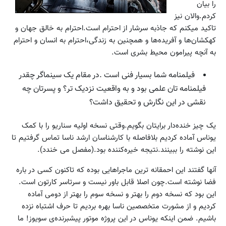
را بیان
کردم.والان نیز
تاکید میکنم که جاذبه سرشار از احترام است.احترام به خالق جهان و
کهکشان‌ها و آفریده‌ها و همچنین به زندگی،احترام به انسان و احترام
به آنچه پیرامون محیط بشری است.
فیلمنامه شما بسیار فنی است .در مقام یک سینماگر چقدر
فیلمنامه تان علمی بود و به واقعیت نزدیک تر؟ و پسرتان چه
نقشی در این نگارش و تحقیق داشت؟
یک چیز خنده‌دار برایتان بگویم.وقتی نسخه اولیه سناریو را با کمک
یوناس آماده کردیم بلافاصله با کارشناسان ارشد ناسا تماس گرفتیم تا
این نوشته را ببینند.نتیجه خیره‌کننده بود.(مفصل می خندد).
آنها گفتند این احمقانه ترین ماجراهایی بوده که تاکنون کسی در باره
فضا نوشته است.چون اصلا قابل باور نیست و سرتاسر کارتون است.
این بود که نسخه دوم را بهتر و نسخه سوم را بهتر از دومی آماده
کردیم و از مشورت متخصصین ناسا بهره بردیم تا حرف اشتباه نزده
باشیم. ضمن اینکه یوناس در این پروژه موتور پیشبرنده‌ی سویوز! ما