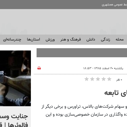
ابط عمومی همشهری
محله
زندگی
دانش
فرهنگ و هنر
ورزش
استان‌ها
چندرسانه‌ای
یکشنبه ۲۰ اسفند ۱۳۸۵ - ۱۸:۵۳
۰ نفر
ی تابعه
 سهام شرکت‌های بالاس، تراورس و برخی دیگر از
اگر یک‌بار دیگر ایران به ما
جنایت وسط
ای اصل 44، در وزارت راه، آماده واگذاری در سازمان خصوصی‌سازی بوده و این
حمله کند فلج می شویم
فالوئرها | 