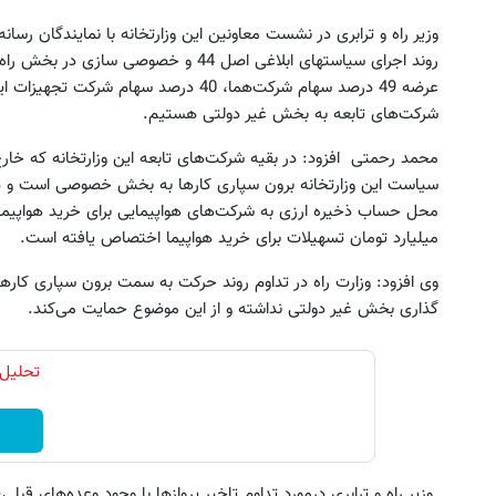
وزیر راه و ترابری در نشست معاونین این وزارتخانه با نمایندگان رسا
روند اجرای سیاستهای ابلاغی اصل 44 و خصو
عرضه 49 درصد سهام شرکت‌هما، 40 درصد سها
شرکت‌های تابعه به بخش غیر دولتی هستیم.
حاشیه سودهای میلیاردی شرکت در
به بزرگترین جشنواره ایمپلنت 
میلیارد تومان تسهیلات برای خرید هواپیما اختصاص یافته است.
مناقصات VIP با اشتراکات ایران تندر
اومدید! | فقط ۲۵ میلیون !
وی افزود: وزارت راه در تداوم روند حرکت به سمت برون سپاری کارها
خرید اشتراک
رزرورایگان نوبت
گذاری بخش غیر دولتی نداشته و از این موضوع حمایت می‌کند.
تحلیل 
وزیر راه و ترابری درمورد تداوم تاخیر پروازها با وجود وعده‌های قب