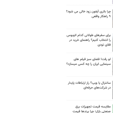
چرا باتری آیفون زود خالی می شود؟
۹ راهکار واقعی
برای سفرهای طولانی کدام اتوبوس
را انتخاب کنیم؟ راهنمای خرید در
فلای تودی
لو رفت! فضای سبز فیلم های
سینمایی ایران را چه کسی میسازد؟
سانترال یا ویپ؟ راز ارتباطات پایدار
در شرکت‌های حرفه‌ای
مقایسه قیمت تجهیزات برق
صنعتی بازار؛ چرا برندها قیمت