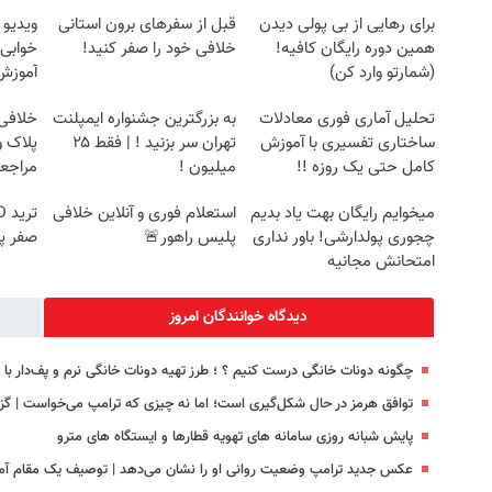
برای رهایی از بی پولی دیدن
قبل از سفرهای برون استانی
ویدیو 
همین دوره رایگان کافیه!
خلافی خود را صفر کنید!
خوابی 
(شمارتو وارد کن)
آموزش 
تحلیل آماری فوری معادلات
به بزرگترین جشنواره ایمپلنت
خلافی 
ساختاری تفسیری با آموزش
تهران سر بزنید ! | فقط ۲۵
پلاک و
کامل حتی یک روزه !!
میلیون !
مراجع
میخوایم رایگان بهت یاد بدیم
استعلام فوری و آنلاین خلافی
چجوری پولدارشی! باور نداری
پلیس راهور🚨
صفر پ
امتحانش مجانیه
دیدگاه خوانندگان امروز
چگونه دونات خانگی درست کنیم ؟ ؛ طرز تهیه دونات خانگی نرم و پف‌دار ب
توافق هرمز در حال شکل‌گیری است؛ اما نه چیزی که ترامپ می‌خواست | گز
پایش شبانه روزی سامانه های تهویه قطارها و ایستگاه های مترو
عکس جدید ترامپ وضعیت روانی او را نشان می‌دهد | توصیف یک مقام آمر