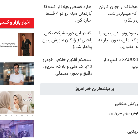
هولناک از جوان کارتن
اجاره‌ قسطی ویلا! از کلبه تا
که میلیاردر شد.
آپارتمان مبله رو تو 4 قسط
رایگان
اجاره کن.
اخبار بازار و کسب
خودروتو الان ببین، با
اگه تو این دوره شرکت نکنی
 کد ملی، بدون نیاز به
باختی! ( رایگان آموزش ببین
ه حضوری
پولدار شی)
ترید XAUUSD با اسپرد از
استعلام آنلاین خلافی خودرو
یپ
👈با کد ملی و پلاک، سریع،
دقیق و بدون معطلی
پر بیننده‌ترین خبر امروز
ا روکش شکلاتی
ارش مهم سی‌ان‌ان
یکایی