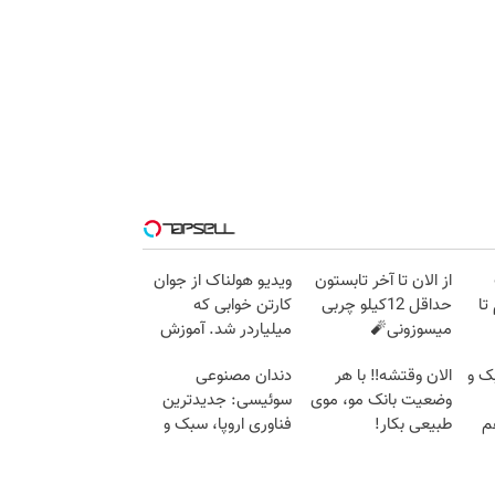
از الان تا آخر تابستون
ویدیو هولناک از جوان
 گرم تا
حداقل 12کیلو چربی
کارتن خوابی که
میسوزونی🧨
میلیاردر شد. آموزش
رایگان
ک و
الان وقتشه‼️ با هر
دندان مصنوعی
وضعیت بانک مو، موی
سوئیسی: جدیدترین
م
طبیعی بکار!
فناوری اروپا، سبک و
مقاوم | پرداخت قسطی