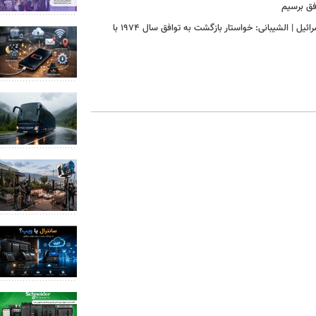
فق برسیم
اعلام موضع ترکیه درباره مذاکرات ایران و آمریکا | باید و نباید فیدان برای اسرائیل | الشیبانی: خواستار بازگشت به توافق سال ۱۹۷۴ با