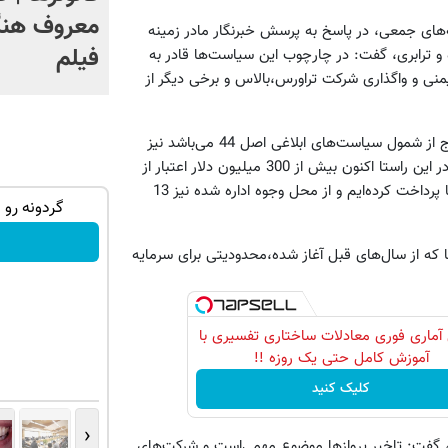
معروف هنگ
نه‌های جمعی، در پاسخ به پرسش خبرنگار مادر زمینه
فیلم
صی سازی در بخش راه و ترابری، گفت: در چارچوب این سیاست‌ها قادر به
م شرکت تجهیزات ایمنی و واگذاری شرکت تراورس،بالاس و برخی دیگر از
محمد رحمتی افزود: در بقیه شرکت‌های تابعه این وزارتخانه که خارج از شمول سیاست‌های ابلاغی اصل 44 می‌باشد نیز
سیاست این وزارتخانه برون سپاری کارها به بخش خصوصی است و در این راستا اکنون بیش از 300 میلیون دلار اعتبار از
محل حساب ذخیره ارزی به شرکت‌های هواپیمایی برای خرید هواپیما پرداخت کرده‌ایم و از محل وجوه اداره شده نیز 13
تهران خوش
۳ دلار پاداش در هر لات معاملاتی در بروکر
گردونه رو 
اینوسلو
 که از سال‌های قبل آغاز شده،محدودیتی برای سرمایه
ثبت نام کنید
آماری فوری معادلات ساختاری تفسیری با
آموزش کامل حتی یک روزه !!
کلیک کنید
‹
لی‌، گفت: تاخیر پروازها موضوع مهمی‌است و شرکت‌های