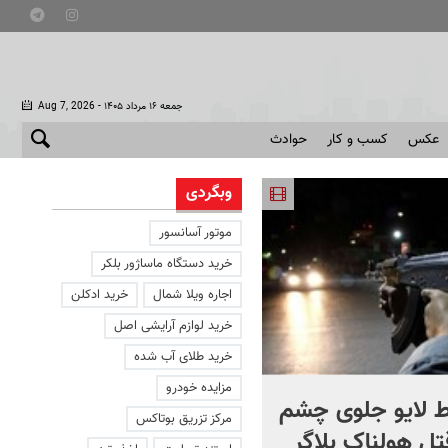
- جمعه ۱۶ مرداد ۱۴۰۵
Aug 7, 2026
عکس
کسب و کار
حوادث
وبگردی
موتور آسانسور
خرید دستگاه ماساژور بلکر
اجاره ویلا شمال
خرید ادکلن
خرید لوازم آرایشی اصل
خرید طلای آب شده
مزایده خودرو
 لایو جلوی چشم
صحنه ای نادر از حیات وح
مرکز تزریق بوتاکس
قتل هولناک بلاگر
ایران در سبلان + فیلم