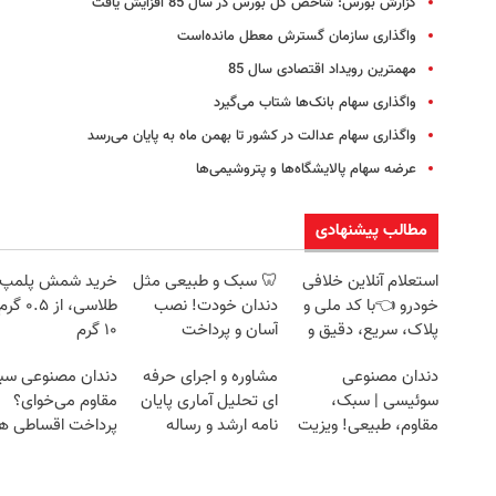
گزارش بورس: شاخص کل بورس در سال 85 افزایش یافت
واگذاری سازمان گسترش معطل مانده‌است
مهمترین رویداد اقتصادی سال 85
واگذاری سهام بانک‌ها شتاب می‌گیرد
واگذاری‌ سهام‌ عدالت‌ در کشور تا بهمن‌ ماه‌ به پایان می‌رسد
عرضه سهام پالایشگاه‌ها و پتروشیمی‌ها
مطالب پیشنهادی
استعلام آنلاین خلافی
🦷 سبک و طبیعی مثل
خرید شمش پلمپ
خودرو 👈با کد ملی و
دندان خودت! نصب
طلاسی، از ۰.۵
پلاک، سریع، دقیق و
آسان و پرداخت
۱۰ گرم
بدون معطلی
اقساطی 💳 📍 تهران
دندان مصنوعی
مشاوره و اجرای حرفه
دندان مصنوعی سب
سوئیسی | سبک،
ای تحلیل آماری پایان
مقاوم می‌خوای؟
مقاوم، طبیعی! ویزیت
نامه ارشد و رساله
پرداخت اقساطی ه
رایگان+پرداخت
دکتری
داریم!😍 | 📍تهران
اقساطی😍