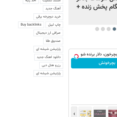
استند تسلیت
اخذ رتبه
ام پخش زنده +
آهنگ جدید
خرید دوچرخه برقی
چاپ لیبل
Buy backlinks
صرافی ارز دیجیتال
صندوق طلا
پارتیشن شیشه ای
بچرخون، دلار برنده شو
دانلود اهنگ جدید
بچرخونش
رزرو هتل دبی
پارتیشن شیشه ای
›