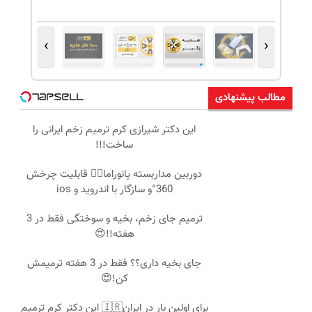
›
‹
مطالب پیشنهادی
این دکتر شیرازی کرم ترمیم زخم ایرانی را
ساخت!!!
دوربین مداربسته پانوراما👈🏻 قابلیت چرخش
360°و سازگار با اندروید و ios
ترمیم جای زخم، بخیه و سوختگی فقط در 3
هفته!!😍
جای بخیه داری؟؟ فقط در 3 هفته ترمیمش
کن!😍
برای اولین بار در ایران🇮🇷 این دکتر کرم ترمیم