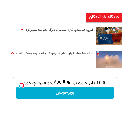
دیدگاه خوانندگان
فوری؛ زمانبندی‌ شارژ حساب کالابرگ خانوارها تغییر کرد
چرا موشک‌های ایران تمام نمی‌شود؟ | پشت پرده چه خبر است
1000 دلار جایزه ببر 💲🤑💲 گردونه رو بچرخون
بچرخونش