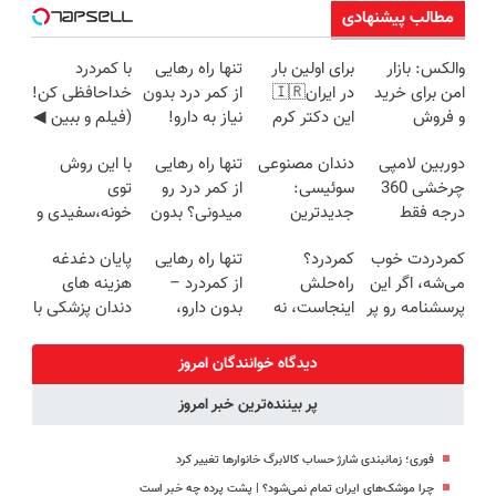
مطالب پیشنهادی
والکس: بازار
برای اولین بار
تنها راه رهایی
با کمردرد
امن برای خرید
در ایران🇮🇷
از کمر درد بدون
خداحافظی کن!
و فروش
این دکتر کرم
نیاز به دارو!
(فیلم و ببین ◀
دارایی‌های
ترمیم کننده 23
(◂پرسش‌نامه)
پرسش‌نامه رو
دوربین لامپی
دندان مصنوعی
تنها راه رهایی
با این روش
دیجیتال
روزه ساخت!
پرکن)
چرخشی 360
سوئیسی:
از کمر درد رو
توی
درجه فقط
جدیدترین
میدونی؟ بدون
خونه،سفیدی و
امروز حراج شد
فناوری اروپا،
نیاز به دارو!
زیبایی دندوناتو
کمردردت خوب
کمردرد؟
تنها راه رهایی
پایان دغدغه
🔥 پرداخت
سبک و مقاوم |
(◂پرسش‌نامه)
برگردون
می‌شه، اگر این
راه‌حلش
از کمردرد –
هزینه های
درب منزل
پرداخت قسطی
(40%off)
پرسشنامه رو پر
اینجاست، نه
بدون دارو،
دندان پزشکی با
کنی!!
توی داروخونه
بدون جراحی!
پک سفید
«فرم پر کن»
کننده خانگی
دیدگاه خوانندگان امروز
پر بیننده‌ترین خبر امروز
فوری؛ زمانبندی‌ شارژ حساب کالابرگ خانوارها تغییر کرد
چرا موشک‌های ایران تمام نمی‌شود؟ | پشت پرده چه خبر است