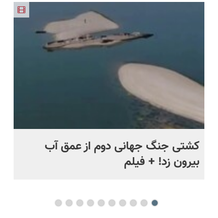
47عددی +
طبیعی!
و پرداخت
🇨🇭
حراج شد🔥
تخفیف
ویزیت
اقساطی 💳
پرداخت
ویژه)
رایگان+پرداخت
📍 تهران
درب منزل
اقساطی😍
ماه +
کشتی‌ جنگ جهانی دوم از عمق آب
اف
بیرون زد! + فیلم
ما