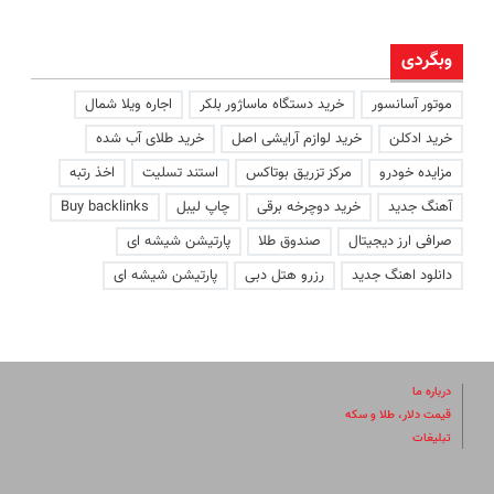
وبگردی
موتور آسانسور
خرید دستگاه ماساژور بلکر
اجاره ویلا شمال
خرید ادکلن
خرید لوازم آرایشی اصل
خرید طلای آب شده
مزایده خودرو
مرکز تزریق بوتاکس
استند تسلیت
اخذ رتبه
آهنگ جدید
خرید دوچرخه برقی
چاپ لیبل
Buy backlinks
صرافی ارز دیجیتال
صندوق طلا
پارتیشن شیشه ای
دانلود اهنگ جدید
رزرو هتل دبی
پارتیشن شیشه ای
درباره ما
قیمت دلار، طلا و سکه
تبلیغات