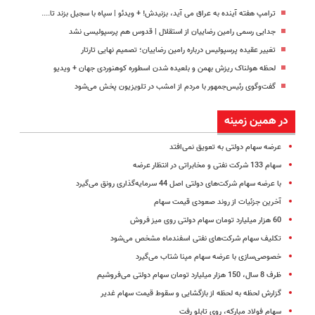
ترامپ هفته آینده به عراق می آید، بزنیدش! + ویدئو | سپاه با سجیل بزند تا....
جدایی رسمی رامین رضاییان از استقلال | قدوس هم پرسپولیسی نشد
تغییر عقیده پرسپولیس درباره رامین رضاییان؛ تصمیم نهایی تارتار
لحظه هولناک ریزش بهمن و بلعیده شدن اسطوره کوهنوردی جهان + ویدیو
گفت‌وگوی رئیس‌جمهور با مردم از امشب در تلویزیون پخش می‌شود
در همین زمینه
عرضه سهام دولتی به تعویق نمی‌افتد
سهام 133 شرکت نفتی و مخابراتی در انتظار عرضه
با عرضه سهام شرکت‌های دولتی اصل 44 سرمایه‌گذاری رونق می‌گیرد
آخرین جزئیات از روند صعودی قیمت سهام
60 هزار میلیارد تومان سهام دولتی روی میز فروش
تکلیف سهام شرکت‌های نفتی اسفندماه مشخص می‌شود
خصوصی‌سازی با عرضه سهام مپنا شتاب می‌گیرد
ظرف 8 سال، 150 هزار میلیارد تومان سهام دولتی می‌فروشیم
گزارش لحظه به لحظه از بازگشایی و سقوط قیمت سهام غدیر
سهام فولاد مبارکه، روی تابلو رفت