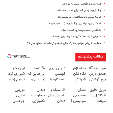
ایران‌خودرو افزایش سرمایه می‌دهد
واگذاری سازمان گسترش معطل مانده‌است
عرضه سهام پالایشگاه‌ها و پتروشیمی‌ها
آمادگی وزارت راه برای واگذاری شرکت های تابعه
بزرگترین خصوصی‌سازی اقتصاد ایران
مدیران شرکت‌ها به ثروت سهامداران توجه کنند
مغایرت فروش سهام به شرکت‌های شبه‌دولتی باسیاست‌های اصل 44
مطالب پیشنهادی
مجموعه 47
به اندازش
دریل و پیچ
🔧 همه
این دکتر
عددی دریل
نگاه نکن
گوشتی
ابزارهایی که
شیرازی کرم
پیچ گوشتی
قدرتش
همه‌کاره با
نیاز داری،
ترمیم زخم
شارژی
درحد هالکه
گیربکس
توی یه کیف
ایرانی را
دریل دقیق
دندان
🦷 سبک و
دندان
دوربین
(تخفیف به
😉 (پرداخت
هوشمند ⚙️
جمع شده!
ساخت!!!
با کنترل
مصنوعی
طبیعی مثل
مصنوعی با
لامپی
مدت
درب
(نصف
تخفیف به
سرعت
سوئیسی |
دندان
تکنولوژی
چرخشی
محدود)
منزل+گارانتی
قیمت بازار
مدت
اتوماتیک 🎯
سبک،
خودت!
دیجیتال
360 درجه
تعویض)
🔥)
محدود
(مجموعه
مقاوم،
نصب آسان
سوئیسی
فقط امروز