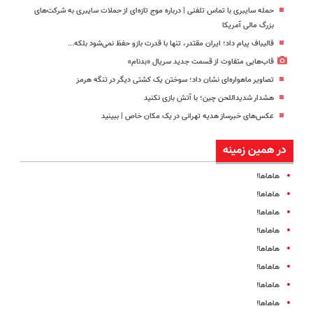
حمله سایبری با تماس تلفنی | درباره موج تازه‌ای از حملات سایبری به شرکت‌های
بزرگ مالی آمریکا
قالیباف پیام داد؛ ایران مقتدر، تنها با قدرت بازو حفظ نمی‌شود بلکه...
قاب‌هایی متفاوت از قسمت جدید سریال «بدنام»
تصاویر ماهواره‌ای نشان داد؛ سوختن یک کشتی دیگر در تنگه هرمز
هشدار شدیداللحن چین؛ با آتش بازی نکنید
عکس‌های خبرساز هدیه تهرانی در یک مکان خاص | ببینید
در همین زمینه
هاهاها!
هاهاها!
هاهاها!
هاهاها!
هاهاها!
هاهاها!
هاهاها!
هاهاها!