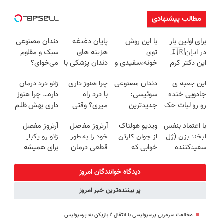
مطالب پیشنهادی
برای اولین بار
با این روش
پایان دغدغه
دندان مصنوعی
در ایران🇮🇷
توی
هزینه های
سبک و مقاوم
این دکتر کرم
خونه،سفیدی و
دندان پزشکی با
می‌خوای؟
ترمیم کننده 23
زیبایی دندوناتو
پک سفید
پرداخت
این جعبه ی
دندان مصنوعی
چرا هنوز داری
زانو درد درمان
روزه ساخت!
برگردون
کننده خانگی
اقساطی هم
جادویی خنده
سوئیسی:
با درد راه
داره… چرا هنوز
(40%off)
داریم!😍 | 📍
رو رو لبات حک
جدیدترین
میری؟ وقتی
داری بهش ظلم
تهران
میکنه
فناوری اروپا،
راه درمان جلو
می‌کنی؟
با اعتماد بنفس
ویدیو هولناک
آرتروز مفاصل
آرتروز مفصل
خرید40%تخفیف
سبک و مقاوم |
پاته!
لبخند بزن (ژل
از جوان کارتن
خود را به طور
زانو رو یکبار
پرداخت قسطی
سفیدکننده
خوابی که
قطعی درمان
برای همیشه
دندان40%تخفیف)
میلیاردر شد.
کنید!
درمان کن!
آموزش رایگان
◗پرسش‌نامه◖
◗پرسش‌نامه◖
دیدگاه خوانندگان امروز
پر بیننده‌ترین خبر امروز
مخالفت سرمربی پرسپولیسی با انتقال ۲ بازیکن به پرسپولیس