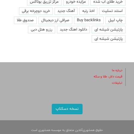
خرید طلای آب شده
مزایده خودرو
مرکز تزریق بوتاکس
استند تسلیت
اخذ رتبه
آهنگ جدید
خرید دوچرخه برقی
چاپ لیبل
Buy backlinks
صرافی ارز دیجیتال
صندوق طلا
پارتیشن شیشه ای
دانلود اهنگ جدید
رزرو هتل دبی
پارتیشن شیشه ای
درباره ما
قیمت دلار، طلا و سکه
تبلیغات
نسخه دسکتاپ
حقوق همشهری‌آنلاین متعلق به موسسه همشهری است