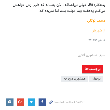
بدهکار: آقا، خیلی بی‌انصافه. الآن یه‌ساله که دارم ازش خواهش
می‌کنم یه‌هفته بهم مهلت بده، اما نمی‌ده که!
محمد توکلی
از شهریار
کد خبر
251795
منبع: همشهری آنلاین
برچسب‌ها
نوجوان
همشهری دوچرخه