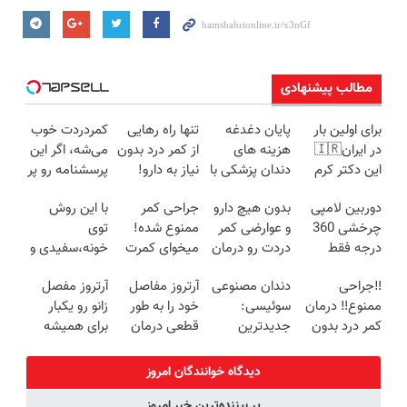
مطالب پیشنهادی
برای اولین بار
پایان دغدغه
تنها راه رهایی
کمردردت خوب
در ایران🇮🇷
هزینه های
از کمر درد بدون
می‌شه، اگر این
این دکتر کرم
دندان پزشکی با
نیاز به دارو!
پرسشنامه رو پر
ترمیم کننده 23
پک سفید
(◂پرسش‌نامه)
کنی!!
دوربین لامپی
بدون هیچ دارو
جراحی کمر
با این روش
روزه ساخت!
کننده خانگی
چرخشی 360
و عوارضی کمر
ممنوع شده!
توی
درجه فقط
دردت رو درمان
میخوای کمرت
خونه،سفیدی و
امروز حراج شد
کن!
رو در منزل
زیبایی دندوناتو
‼️جراحی
دندان مصنوعی
آرتروز مفاصل
آرتروز مفصل
🔥 پرداخت
(پرسش‌نامه)
درمان کنی؟
برگردون
ممنوع‼️ درمان
سوئیسی:
خود را به طور
زانو رو یکبار
درب منزل
((پرسش‌نامه))
(40%off)
کمر درد بدون
جدیدترین
قطعی درمان
برای همیشه
جراحی و دوره
فناوری اروپا،
کنید!
درمان کن!
نقاهت
سبک و مقاوم |
◗پرسش‌نامه◖
◗پرسش‌نامه◖
دیدگاه خوانندگان امروز
پرداخت قسطی
پر بیننده‌ترین خبر امروز