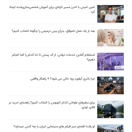
امین امینی با اندرز مسیر تازه‌ای برای آموزش شخصی‌سازی‌شده ایجاد
کرد
بعد از یک عمل ناموفق، جراح بینی ترمیمی را چگونه انتخاب کنیم؟
استعلام آنلاین خدمات دولتی: از کد پستی تا ثنا کدام را کجا انجام
دهیم؟
چرا باتری آیفون زود خالی می شود؟ ۹ راهکار واقعی
برای سفرهای طولانی کدام اتوبوس را انتخاب کنیم؟ راهنمای خرید در
فلای تودی
لو رفت! فضای سبز فیلم های سینمایی ایران را چه کسی میسازد؟