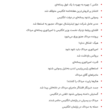
عکس / چهره به چهره با یک غول رسانه‌ای
انتشار پر فروش‌ترین هفته‌نامه انگلیس متوقف شد
رسوایی شنود رسانه‌ای در دولت انگلیس
مدیر عامل شرکت نیوز اینترنشنال مورداک مجبور به استعفا شد
افشای روابط نزدیک نخست وزیر انگلیس با امپراتوری رسانه‌ای مرداک
پرونده مرداک هنوز ورق می‌خورد
هیگ: اشکال ندارد!
امپراتوری مرداک باید نابود شود
بروکس بازداشت شد
قدرت امپراتوری رسانه‌ای
استعفای رئیس‌پلیس لندن به‌دلیل رسوایی شنود
ماجراهای آقای مرداک
هکرها راپرت مرداک را کشتند!
جسد خبرنگار افشاگر ماجرای مرداک در خانه‌اش پیدا شد
گسترش دامنه رسوایی شنود تلفنی در انگلیس
مرداک و پسرش در پارلمان انگلیس حاضر شدند
حمله به مرداک در پارلمان انگلیس