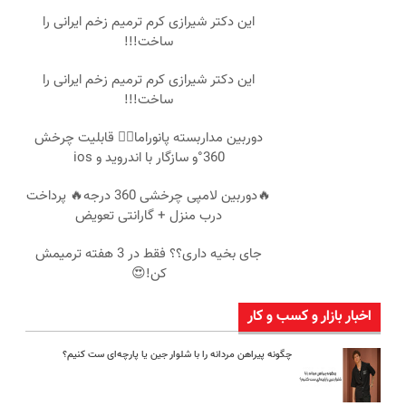
این دکتر شیرازی کرم ترمیم زخم ایرانی را
ساخت!!!
این دکتر شیرازی کرم ترمیم زخم ایرانی را
ساخت!!!
دوربین مداربسته پانوراما👈🏻 قابلیت چرخش
360°و سازگار با اندروید و ios
🔥دوربین لامپی چرخشی 360 درجه🔥 پرداخت
درب منزل + گارانتی تعویض
جای بخیه داری؟؟ فقط در 3 هفته ترمیمش
کن!😍
اخبار بازار و کسب و کار
چگونه پیراهن مردانه را با شلوار جین یا پارچه‌ای ست کنیم؟