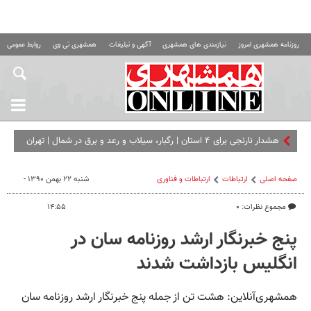
روزنامه همشهری امروز
نیازمندی های همشهری
آگهی و تبلیغات
همشهری تی وی
روابط عمومی ه
هشدار نارنجی برای ۴ استان | رگبار، سیلاب و رعد و برق در شمال | تهران
تا ۳۸ درجه گرم می‌ شود
صفحه اصلی
ارتباطات
ارتباطات و فناوری
شنبه ۲۲ بهمن ۱۳۹۰ -
مجموع نظرات: ۰
۱۴:۵۵
پنج خبرنگار ارشد روزنامه سان در
انگلیس بازداشت شدند
همشهری‌آنلاین: هشت تن از جمله پنج خبرنگار ارشد روزنامه سان