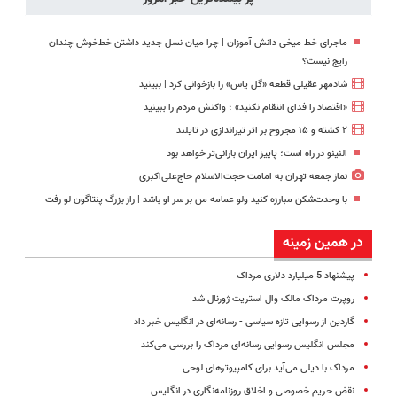
ماجرای خط میخی دانش آموزان | چرا میان نسل جدید داشتن خط‌خوش چندان
رایج نیست؟
شادمهر عقیلی قطعه «گل یاس» را بازخوانی کرد | ببینید
«اقتصاد را فدای انتقام نکنید» ؛ واکنش مردم را ببینید
۲ کشته و ۱۵ مجروح بر اثر تیراندازی در تایلند
النینو در راه است؛ پاییز ایران بارانی‌تر خواهد بود
نماز جمعه تهران به امامت حجت‌الاسلام حاج‌علی‌اکبری
با وحدت‌شکن مبارزه کنید ولو عمامه من بر سر او باشد | راز بزرگ پنتاگون لو رفت
در همین زمینه
پیشنهاد 5 میلیارد دلاری مرداک
روپرت مرداک مالک وال استریت ژورنال شد‌
گاردین از رسوایی تازه سیاسی - رسانه‌ای در انگلیس خبر داد
مجلس انگلیس رسوایی رسانه‌ای مرداک را بررسی می‌کند
مرداک با دیلی می‌آید برای کامپیوترهای لوحی
نقض حریم خصوصی و اخلاق روزنامه‌نگاری در انگلیس