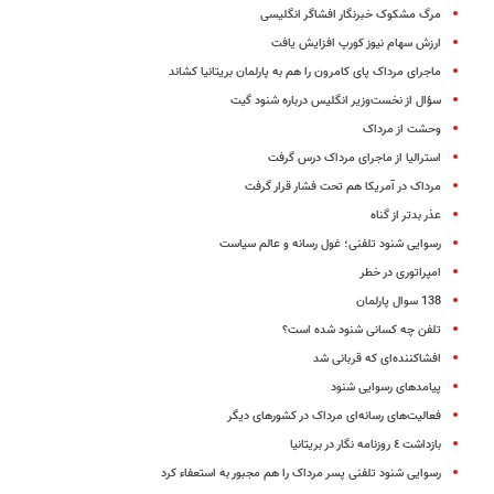
مرگ مشکوک خبرنگار افشاگر انگلیسی
ارزش سهام نیوز کورپ افزایش یافت
ماجرای مرداک پای کامرون را هم به پارلمان بریتانیا کشاند
سؤال از نخست‌وزیر انگلیس درباره شنود گیت
وحشت از مرداک
استرالیا از ماجرای مرداک درس گرفت
مرداک در آمریکا هم تحت فشار قرار گرفت
عذر بدتر از گناه
رسوایی شنود تلفنی؛ غول رسانه و عالم سیاست
امپراتوری در خطر
138 سوال پارلمان
تلفن چه کسانی شنود شده است؟
افشاکننده‌ای که قربانی شد
پیامدهای رسوایی شنود
فعالیت‌های رسانه‌ای مرداک در کشورهای دیگر
بازداشت ٤ روزنامه نگار در بریتانیا
رسوایی شنود تلفنی پسر مرداک را هم مجبور به استعفاء کرد