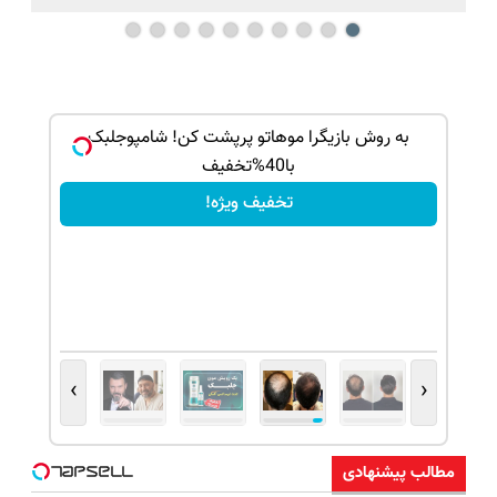
بک!
به روش بازیگرا موهاتو پرپشت کن! شامپوجلبک
با40%تخفیف
تخفیف ویژه!
›
‹
مطالب پیشنهادی