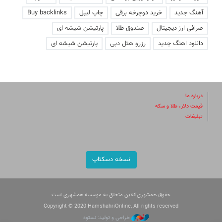
آهنگ جدید
خرید دوچرخه برقی
چاپ لیبل
Buy backlinks
صرافی ارز دیجیتال
صندوق طلا
پارتیشن شیشه ای
دانلود اهنگ جدید
رزرو هتل دبی
پارتیشن شیشه ای
درباره ما
قیمت دلار، طلا و سکه
تبلیغات
نسخه دسکتاپ
حقوق همشهری‌آنلاین متعلق به موسسه همشهری است
Copyright © 2020 HamshahriOnline, All rights reserved
طراحی و تولید: نستوه