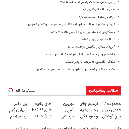
رئیس بخش ارتباطات پلیس لندن استعفا داد
جیمز مرداک کناره‌گیری کرد
مرداک روزنامه تازه منتشر کرد
گزارش تحقیق از عملکرد مطبوعات انگلیس منتشر شد؛ واکنش کامرون
خبرنگار روزنامه سان و پلیس انگلیسی بازداشت شدند
مرداک از مردم پوزش خواست
2 روزنامه‌نگار در انگلیس بازداشت شدند
فشارها بر وزیر فرهنگ بریتانیا برای استعفا افزایش یافت
شکاف انگلیسی؛ از مرداک تا وزیر فرهنگ
حضور مرداک در کمیسیون تحقیق رسوایی شنود تلفنی در انگلیس
مطالب پیشنهادی
مجموعه 47
ترمیم جای
دوربین
جای بخیه
این دکتر
عددی دریل
زخم، بخیه
لامپی
داری؟؟ فقط
شیرازی کرم
پیچ گوشتی
و سوختگی
چرخشی
در 3 هفته
ترمیم زخم
شارژی
فقط در 3
360 درجه
ترمیمش
ایرانی را
دندان
جای زخم و
برای اولین
دندان
هر کاری