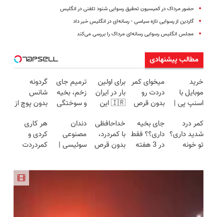
حضور مرداک در کمیسیون تحقیق رسوایی شنود تلفنی در انگلیس
گاردین از رسوایی تازه سیاسی - رسانه‌ای در انگلیس خبر داد
مجلس انگلیس رسوایی رسانه‌ای مرداک را بررسی می‌کند
مطالب پیشنهادی
خرید
میخوای کمر
برای اولین
ترمیم جای
گردونه
موبایل با
دردت رو
بار در ایران
زخم، بخیه
شانس
اسنپ پی |
بدون قرص
🇮🇷 این
و سوختگی
بدون پوچ از
در ۴ قسط
برای
دکتر کرم
فقط در 3
PS5 تا
کمر درد
جای بخیه
خداحافظی
دندان
هر کاری
بدون سود و
همیشه
ترمیم کننده
هفته!!😍
آیفون17 و
شدید داری؟
داری؟؟ فقط
با کمردرد،
مصنوعی
کردی و
کارمزد!
خوب کنی؟
23 روزه
بیت کوین
تو خونه
در 3 هفته
بدون قرص
سوئیسی |
کمردردت
(◂پرسش‌نامه
ساخت!
🔥
درمانش کن
ترمیمش
و آمپول
سبک،
درمان نشد؟
رو پر کن)
(◂پرسش‌نامه
کن!😍
مقاوم،
پر کردن
رو پرکن)
طبیعی!
پرسشنامه و
ویزیت
دریافت راه
رایگان+پرداخت
حل
اقساطی😍