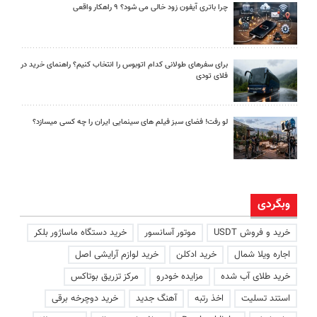
چرا باتری آیفون زود خالی می شود؟ ۹ راهکار واقعی
برای سفرهای طولانی کدام اتوبوس را انتخاب کنیم؟ راهنمای خرید در
فلای تودی
لو رفت! فضای سبز فیلم های سینمایی ایران را چه کسی میسازد؟
وبگردی
خرید و فروش USDT
موتور آسانسور
خرید دستگاه ماساژور بلکر
اجاره ویلا شمال
خرید ادکلن
خرید لوازم آرایشی اصل
خرید طلای آب شده
مزایده خودرو
مرکز تزریق بوتاکس
استند تسلیت
اخذ رتبه
آهنگ جدید
خرید دوچرخه برقی