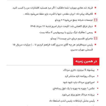
فریاد تند هادی چوپان؛‌ شما دلقکید | اگر مرد هستید افتخارات من را کسب کنید
قالیباف پیام داد؛ ایران مقتدر، تنها با قدرت بازو حفظ نمی‌شود بلکه...
تجمعات شبانه جمع می‌شود؟ + ویدئو
دینار عراق کاهشی شد؛ قیمت دینار امروز شنبه ۱۷ مرداد ۱۴۰۵
رسمی | هافبک لیگ برتری با پرسپولیس ۴ ساله بست
ماجرای تقسیم دریای خزر چیست؟ | ویدئو
رئیس سیمافیلم: هر چه آقای مدیری گفت فراهم کردیم تا ...| جزئیات سریال ۱۵
قسمتی مهران مدیری
در همین زمینه
پیشنهاد 5 میلیارد دلاری مرداک
مرداک روزنامه تازه منتشر کرد
امپراتوری مرداک باید نابود شود
عکس / چهره به چهره با یک غول رسانه‌ای
پرونده مرداک هنوز ورق می‌خورد
رئیس بخش ارتباطات پلیس لندن استعفا داد