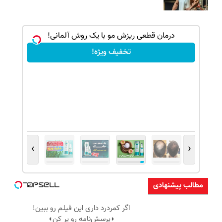
بک!
درمان قطعی ریزش مو با یک روش آلمانی!
تخفیف ویژه!
›
‹
مطالب پیشنهادی
اگر کمردرد داری این فیلم رو ببین!
◗پرسش‌نامه رو پر کن◖