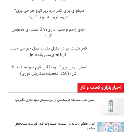
میخوای برای کمر درد زیر تیغ جراحی بری؟!
◗پرسش‌نامه رو پر کن◖
جای زخم و بخیه داری؟؟ 3 هفته‌ای محوش
کن!
کمر دردت رو در منزل بدون عمل جراحی خوب
کن! ◀ پرسش‌نامه ▶
عمقی ترین چروکاتو، با این کرم جوانساز، صاف
کن! (50% تخفیف سفارش فوری)
اخبار بازار و کسب و کار
چطور بدون معامله در بیت‌پین از ارز دیجیتال سود دلاری بگیریم؟
کدام علائم را نباید در اینترنت جست‌وجو کرد؛ فهرست نشانه‌های
هشدار