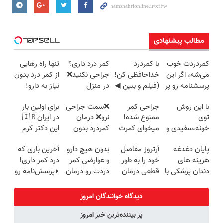
مطالب پیشنهادی
کمردردت خوب
با کمردرد
کمر درد داری؟
تنها راه رهایی
می‌شه، اگر این
خداحافظی کن!
جراحی نکنید❌
از کمر درد بدون
پرسشنامه رو پر
(فیلم و ببین ◀
در منزل
نیاز به دارو!
کنی!!
پرسش‌نامه رو
درمانش کن
(◂پرسش‌نامه)
با این روش
جراحی کمر
❌سمت جراحی
برای اولین بار
پرکن)
(◂پرسش‌نامه)
توی
ممنوع شده!
نرو❌ درمان
در ایران🇮🇷
خونه،سفیدی و
میخوای کمرت
کمردرد بدون
این دکتر کرم
زیبایی دندوناتو
رو در منزل
قرص و دارو
ترمیم کننده 23
پایان دغدغه
آرتروز مفاصل
بدون هیچ دارو
آخرین باری که
برگردون
درمان کنی؟
روزه ساخت!
هزینه های
خود را به طور
و عوارضی کمر
درد کمر داری!
(40%off)
((پرسش‌نامه))
دندان پزشکی با
قطعی درمان
دردت رو درمان
◗پرسش‌نامه رو
پک سفید
کنید!
کن!
پر کن◖
کننده خانگی
◗پرسش‌نامه◖
(پرسش‌نامه)
دیدگاه خوانندگان امروز
پر بیننده‌ترین خبر امروز