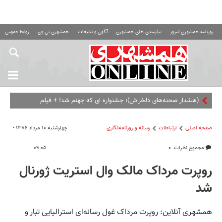
روزنامه همشهری امروز
نیازمندی های همشهری
آگهی و تبلیغات
همشهری تی وی
روابط عمومی ه
(هشدار صحنه‌های دلخراش)؛ جشنواره ای که جهنم شد! + فیلم
صفحه اصلی
ارتباطات
رسانه و روزنامه‌نگاری
چهارشنبه ۱۰ مرداد ۱۳۸۶ -
مجموع نظرات: ۰
۰۹:۰۵
روپرت مرداک مالک وال استریت ژورنال
شد‌
همشهری آنلاین: روپرت مرداک غول رسانه‌ای استرالیایی تبار و