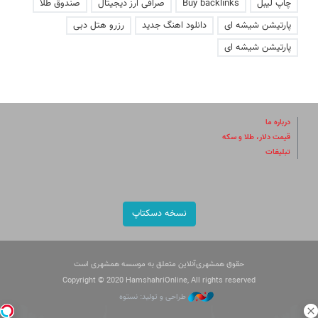
چاپ لیبل
Buy backlinks
صرافی ارز دیجیتال
صندوق طلا
پارتیشن شیشه ای
دانلود اهنگ جدید
رزرو هتل دبی
پارتیشن شیشه ای
درباره ما
قیمت دلار، طلا و سکه
تبلیغات
نسخه دسکتاپ
حقوق همشهری‌آنلاین متعلق به موسسه همشهری است
Copyright © 2020 HamshahriOnline, All rights reserved
طراحی و تولید: نستوه