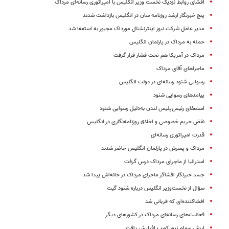
افشای روابط نزدیک نخست وزیر انگلیس با امپراتوری رسانه‌ای مرداک
پنج خبرنگار ارشد روزنامه سان در انگلیس بازداشت شدند
مدیر عامل شرکت نیوز اینترنشنال مورداک مجبور به استعفا شد
حمله به مرداک در پارلمان انگلیس
مرداک در آمریکا هم تحت فشار قرار گرفت
ماجراهای آقای مرداک
رسوایی شنود رسانه‌ای در دولت انگلیس
پیامدهای رسوایی شنود
استعفای رئیس‌پلیس لندن به‌دلیل رسوایی شنود
نقض حریم خصوصی و اخلاق روزنامه‌نگاری در انگلیس
قدرت امپراتوری رسانه‌ای
مرداک و پسرش در پارلمان انگلیس حاضر شدند
استرالیا از ماجرای مرداک درس گرفت
جسد خبرنگار افشاگر ماجرای مرداک در خانه‌اش پیدا شد
سؤال از نخست‌وزیر انگلیس درباره شنود گیت
افشاکننده‌ای که قربانی شد
فعالیت‌های رسانه‌ای مرداک در کشورهای دیگر
ارزش سهام نیوز کورپ افزایش یافت