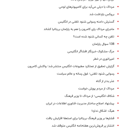
مرداک با دیلی می‌آید برای کامپیوترهای لوحی
بروکس بازداشت شد
گسترش دامنه رسوایی شنود تلفنی در انگلیس
ماجرای مرداک پای کامرون را هم به پارلمان بریتانیا کشاند
تلفن چه کسانی شنود شده است؟
138 سوال پارلمان
مرگ مشکوک خبرنگار افشاگر انگلیسی
امپراتوری در خطر
گزارش تحقیق از عملکرد مطبوعات انگلیس منتشر شد؛ واکنش کامرون
رسوایی شنود تلفنی؛ غول رسانه و عالم سیاست
عذر بدتر از گناه
مرداک از مردم پوزش خواست
شکاف انگلیسی؛ از مرداک تا وزیر فرهنگ
پیشنهاد اصلاح ساختار مدیریت فناوری اطلاعات در ایران
هیگ: اشکال ندارد!
فشارها بر وزیر فرهنگ بریتانیا برای استعفا افزایش یافت
انتشار پر فروش‌ترین هفته‌نامه انگلیس متوقف شد