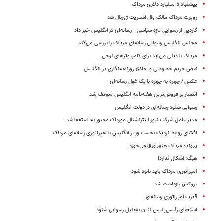
پیشنهاد 5 میلیارد دلاری مرداک
روپرت مرداک مالک وال استریت ژورنال شد‌
گاردین از رسوایی تازه سیاسی - رسانه‌ای در انگلیس خبر داد
مجلس انگلیس رسوایی رسانه‌ای مرداک را بررسی می‌کند
مرداک با دیلی می‌آید برای کامپیوترهای لوحی
نقض حریم خصوصی و اخلاق روزنامه‌نگاری در انگلیس
عکس / چهره به چهره با یک غول رسانه‌ای
انتشار پر فروش‌ترین هفته‌نامه انگلیس متوقف شد
رسوایی شنود رسانه‌ای در دولت انگلیس
مدیر عامل شرکت نیوز اینترنشنال مورداک مجبور به استعفا شد
افشای روابط نزدیک نخست وزیر انگلیس با امپراتوری رسانه‌ای مرداک
پرونده مرداک هنوز ورق می‌خورد
هیگ: اشکال ندارد!
امپراتوری مرداک باید نابود شود
بروکس بازداشت شد
قدرت امپراتوری رسانه‌ای
استعفای رئیس‌پلیس لندن به‌دلیل رسوایی شنود