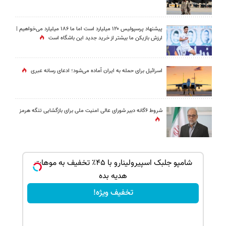
پیشنهاد پرسپولیس ۱۲۰ میلیارد است اما ما ۱۸۶ میلیارد می‌خواهیم |
ارزش بازیکن ما بیشتر از خرید جدید این باشگاه است
اسرائیل برای حمله به ایران آماده می‌شود؛ ادعای رسانه عبری
شروط ۶گانه دبیر شورای عالی امنیت ملی برای بازگشایی تنگه هرمز
ک جهت
شامپو جلبک اسپیرولینارو با ۴۵٪ تخفیف به موهات
هدیه بده
تخفیف ویژه!