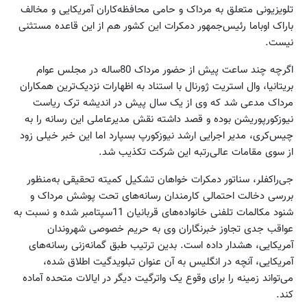
تلویزیونی متعلق به مرداک و حامی محافظه‌کاران آمریکایی و مخالف
باراک اوباما رئیس‌جمهور دمکرات این کشور هم از این قاعده مستثنی
نیست.
اگرچه چند ساعت پیش از حضور مرداک 80‌ساله در مجلس عوام
بریتانیا، وال استریت ژورنال با استناد به اظهارات نزدیک‌ترین همکاران
مرداک مدعی شد که وی از یک سال پیش در اندیشه ترک ریاست
نیوزکورپوریشن بوده و قصد داشته نقش مدیرعاملی این رسانه را به
چیس‌کری، مدیر اجرایی ارشد نیوزکورپ بسپارد اما این خبر خیلی زود
از سوی مقامات عالی‌رتبه این شرکت تکذیب شد.
جی‌راکفلر، سناتور دمکرات خواهان تشکیل کمیته تحقیقی به‌منظور
بررسی دخالت احتمالی کارمندان رسانه‌های تحت پوشش مرداک و
شنود مکالمات تلفنی خانواده‌های قربانیان 11‌سپتامبر شده و نسبت به
عواقب جدی تجاوز خبرنگاران وی به حریم خصوصی شهروندان
آمریکایی، هشدار داده است. بدین ترتیب طبق گمانه‌زنی رسانه‌های
آمریکایی، آنچه در انگلیس به آن عنوان تبلوید‌گیت اطلاق شده،
می‌تواند زمینه را برای وقوع یک واترگیت دیگر در ایالات متحده آماده
کند.