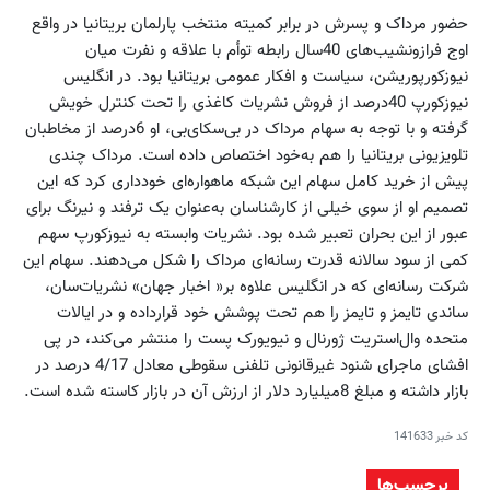
حضور مرداک و پسرش در برابر کمیته منتخب پارلمان بریتانیا در واقع
اوج فرازونشیب‌های 40سال رابطه توأم با علاقه و نفرت میان
نیوزکورپوریشن، سیاست و افکار عمومی بریتانیا بود. در انگلیس
نیوزکورپ 40درصد از فروش نشریات کاغذی را تحت کنترل خویش
گرفته و با توجه به سهام مرداک در بی‌سکای‌بی، او 6درصد از مخاطبان
تلویزیونی بریتانیا را هم به‌خود اختصاص داده است. مرداک چندی
پیش از خرید کامل سهام این شبکه ماهواره‌ای خودداری کرد که این
تصمیم او از سوی خیلی از کارشناسان به‌عنوان یک ترفند و نیرنگ برای
عبور از این بحران تعبیر شده بود. نشریات وابسته به نیوزکورپ سهم
کمی از سود سالانه قدرت رسانه‌ای مرداک را شکل می‌دهند. سهام این
شرکت رسانه‌ای که در انگلیس علاوه بر« اخبار جهان» نشریات‌سان،
ساندی تایمز و تایمز را هم تحت پوشش خود قرارداده و در ایالات
متحده وال‌استریت ژورنال و نیویورک پست را منتشر می‌کند، در پی
افشای ماجرای شنود غیرقانونی تلفنی سقوطی معادل 4/17 درصد در
بازار داشته و مبلغ 8‌میلیارد دلار از ارزش آن در بازار کاسته شده است.
کد خبر
141633
برچسب‌ها