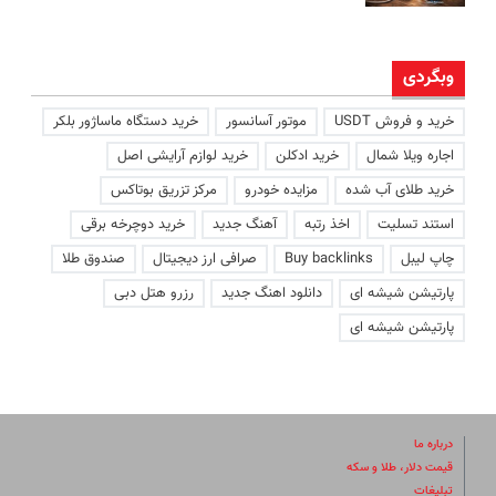
وبگردی
خرید و فروش USDT
موتور آسانسور
خرید دستگاه ماساژور بلکر
اجاره ویلا شمال
خرید ادکلن
خرید لوازم آرایشی اصل
خرید طلای آب شده
مزایده خودرو
مرکز تزریق بوتاکس
استند تسلیت
اخذ رتبه
آهنگ جدید
خرید دوچرخه برقی
چاپ لیبل
Buy backlinks
صرافی ارز دیجیتال
صندوق طلا
پارتیشن شیشه ای
دانلود اهنگ جدید
رزرو هتل دبی
پارتیشن شیشه ای
درباره ما
قیمت دلار، طلا و سکه
تبلیغات