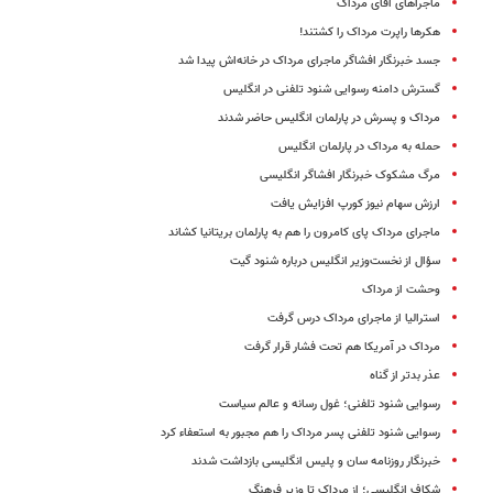
ماجراهای آقای مرداک
هکرها راپرت مرداک را کشتند!
جسد خبرنگار افشاگر ماجرای مرداک در خانه‌اش پیدا شد
گسترش دامنه رسوایی شنود تلفنی در انگلیس
مرداک و پسرش در پارلمان انگلیس حاضر شدند
حمله به مرداک در پارلمان انگلیس
مرگ مشکوک خبرنگار افشاگر انگلیسی
ارزش سهام نیوز کورپ افزایش یافت
ماجرای مرداک پای کامرون را هم به پارلمان بریتانیا کشاند
سؤال از نخست‌وزیر انگلیس درباره شنود گیت
وحشت از مرداک
استرالیا از ماجرای مرداک درس گرفت
مرداک در آمریکا هم تحت فشار قرار گرفت
عذر بدتر از گناه
رسوایی شنود تلفنی؛ غول رسانه و عالم سیاست
رسوایی شنود تلفنی پسر مرداک را هم مجبور به استعفاء کرد
خبرنگار روزنامه سان و پلیس انگلیسی بازداشت شدند
شکاف انگلیسی؛ از مرداک تا وزیر فرهنگ