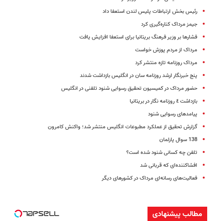
رئیس بخش ارتباطات پلیس لندن استعفا داد
جیمز مرداک کناره‌گیری کرد
فشارها بر وزیر فرهنگ بریتانیا برای استعفا افزایش یافت
مرداک از مردم پوزش خواست
مرداک روزنامه تازه منتشر کرد
پنج خبرنگار ارشد روزنامه سان در انگلیس بازداشت شدند
حضور مرداک در کمیسیون تحقیق رسوایی شنود تلفنی در انگلیس
بازداشت ٤ روزنامه نگار در بریتانیا
پیامدهای رسوایی شنود
گزارش تحقیق از عملکرد مطبوعات انگلیس منتشر شد؛ واکنش کامرون
138 سوال پارلمان
تلفن چه کسانی شنود شده است؟
افشاکننده‌ای که قربانی شد
فعالیت‌های رسانه‌ای مرداک در کشورهای دیگر
مطالب پیشنهادی