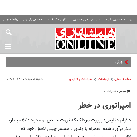
روزنامه همشهری امروز
نیازمندی های همشهری
آگهی و تبلیغات
همشهری تی وی
روابط عمومی ه
جزئیات بازگشت کارشناسان
صفحه اصلی
ارتباطات
ارتباطات و فناوری
شنبه ۸ مرداد ۱۳۹۰ - ۰۶:۰۹
مجموع نظرات: ۰
امپراتوری در خطر
دلارام عظیمی: روپرت مرداک که ثروت خالص او حدود 6/7 میلیارد
دلار برآورد شده، همراه با وندی ، همسر چینی‌الاصل خود که