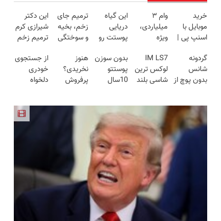
خرید
وام ۳
این گیاه
ترمیم جای
این دکتر
موبایل با
میلیاردی،
دریایی
زخم، بخیه
شیرازی کرم
اسنپ پی |
ویژه
پوستت رو
و سوختگی
ترمیم زخم
در ۴ قسط
صاحبان
طوری صاف
فقط در 3
ایرانی را
گردونه
IM LS7
بدون سوزن
هنوز
از جستجوی
بدون سود و
فروشگاه‌های
میکنه
هفته!!😍
ساخت!!!
شانس
لوکس ترین
پوستتو
نخریدی؟
خودری
کارمزد!
آنلاین و
انگار20سال
بدون پوچ از
شاسی بلند
10سال
پرفروش
دلخواه
حضوری
جوون شدی
PS5 تا
برقی ایران
جوون
ترین
کرمان موتور
🔥لینک
آیفون17 و
کن50%تخفیف
جوانساز
تا فروش
خرید
بیت کوین
پاییزی
گیاهی
آن، ساده،
🔥
نصف قیمت
بی واسطه و
مستقیم