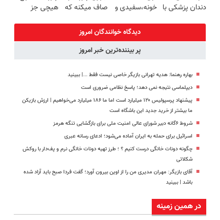
دندان پزشکی با
خونه،سفیدی و
صاف میکنه که
هیچی جز
پک سفید
زیبایی دندوناتو
انگار بوتاکس
جوانساز جلبک
کننده خانگی
برگردون
کردی!(تخفیف
نرو(تخفیف40%)
دیدگاه خوانندگان امروز
(40%off)
ویژه)
پر بیننده‌ترین خبر امروز
بهاره رهنما: هدیه تهرانی بازیگر خاصی نیست فقط ...|‌ ببینید
دیپلماسی نتیجه‌ نمی دهد؛ پاسخ نظامی ضروری است
پیشنهاد پرسپولیس ۱۲۰ میلیارد است اما ما ۱۸۶ میلیارد می‌خواهیم | ارزش بازیکن
ما بیشتر از خرید جدید این باشگاه است
شروط ۶گانه دبیر شورای عالی امنیت ملی برای بازگشایی تنگه هرمز
اسرائیل برای حمله به ایران آماده می‌شود؛ ادعای رسانه عبری
چگونه دونات خانگی درست کنیم ؟ ؛ طرز تهیه دونات خانگی نرم و پف‌دار با روکش
شکلاتی
آقای بازیگر: مهران مدیری من را از اوین بیرون آورد؛ گفت فردا صبح باید آزاد شده
باشد | ببینید
در همین زمینه