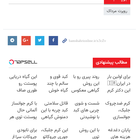
روپرت مرداک
مطالب پیشنهادی
برای اولین بار
روند پیری رو با
کبد قوی و
این گیاه دریایی
در ایران🇮🇷
این روش
سالم با چند
پوستت رو
این دکتر کرم
گیاهی معکوس
گیاه خوش
طوری صاف
ترمیم کننده 23
کن
طعم
میکنه انگار
کرم ضدچروک
شست و شوی
قاتل سلامتی
با کرم جوانساز
روزه ساخت!
20سال جوون
جلبک،
چربی های کبد
کبد چربه با این
آلمانی حال
شدی🔥
جوانسازی
با نوشیدنی
دمنوش گیاهی
پوستت توی هر
طبیعی پوست
گیاهی(55%تخفیف)
کبدتو بیمه کن
فصلی
پایان دغدغه
با این روش
این کرم جلبک،
برای نابودی
شما40%تخفیف
خوبه۴۵٪تخفیف
هزینه های
توی
جوری چروکاتو
چروکات سراغ