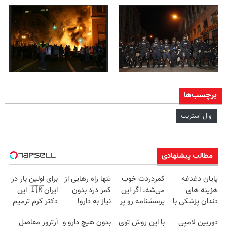
برچسب‌ها
وال استریت
مطالب پیشنهادی
پایان دغدغه
کمردردت خوب
تنها راه رهایی از
برای اولین بار در
هزینه های
می‌شه، اگر این
کمر درد بدون
ایران🇮🇷 این
دندان پزشکی با
پرسشنامه رو پر
نیاز به دارو!
دکتر کرم ترمیم
پک سفید کننده
کنی!!
(◂پرسش‌نامه)
کننده 23 روزه
دوربین لامپی
با این روش توی
بدون هیچ دارو و
آرتروز مفاصل
خانگی
ساخت!