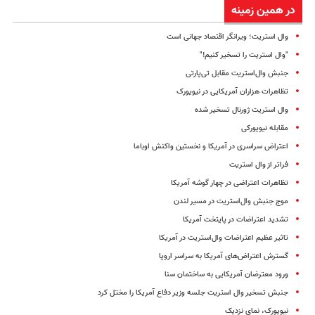
در همین زمینه
وال استریت؛ ویرانگر اقتصاد جهانی است
"وال استریت را تسخیر کنیم!"
جنبش وال‌استریت مقابل تی‌پارتی
تظاهرات هزاران آمریکایی در نیویورک
وال استریت ژورنال تسخیر شده
مقابله نیویورکی
اعتراض سراسری در آمریکا و نخستین واکنش اوباما
فراتر از وال استریت
تظاهرات اعتراضی در چهار گوشه آمریکا
موج جنبش وال‌استریت در مسیر لندن
تشدید اعتراضات در پایتخت آمریکا
تاثیر عظیم اعتراضات وال‌استریت در آمریکا
گسترش اعتراض‌های آمریکا به سراسر اروپا
ورود معترضان آمریکایی به ساختمان سنا
جنبش تسخیر وال استریت جلسه وزیر دفاع آمریکا را مختل کرد
نیویورک، نمای نزدیک