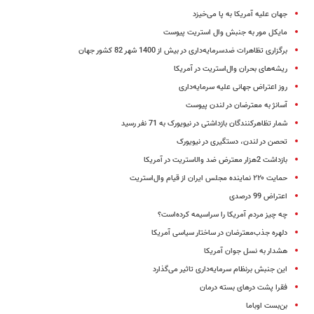
جهان علیه آمریکا به پا می‌خیزد
مایکل مور به جنبش وال استریت پیوست
برگزاری تظاهرات ضدسرمایه‌داری در بیش از 1400 شهر 82 کشور جهان
ریشه‌های بحران وال‌استریت در آمریکا
روز اعتراض جهانی علیه سرمایه‌داری
آسانژ به معترضان در لندن پیوست
شمار تظاهرکنندگان بازداشتی در نیویورک به 71 نفر رسید
تحصن در لندن، دستگیری در نیویورک
بازداشت 2هزار معترض ضد وال‎استریت در آمریکا
حمایت ۲۲۰ نماینده مجلس ایران از قیام وال‌استریت
اعتراض 99 درصدی
چه چیز مردم آمریکا را سراسیمه کرده‌است؟
دلهره جذب‌معترضان در ساختار سیاسی آمریکا
هشدار به نسل جوان آمریکا
این جنبش برنظام سرمایه‌داری تاثیر می‌گذارد
فقرا پشت درهای بسته درمان
بن‌بست اوباما