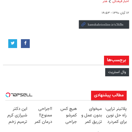
اخبار فرهنگی
هنر
۱۲ آبان ۱۳۹۰ - ۱۹:۵۳
برچسب‌ها
وال استریت
مطالب پیشنهادی
پلاتینر تراپی:
میخوای
هیچ کس
‼️جراحی
این دکتر
راه حل نوین
بدون عمل و
کمرشو
ممنوع‼️
شیرازی کرم
برای کمردرد
تزریق کمر
جراحی
درمان کمر
ترمیم زخم
در منزل شما
دردت خوب
نمیکنه❗
درد بدون
ایرانی را