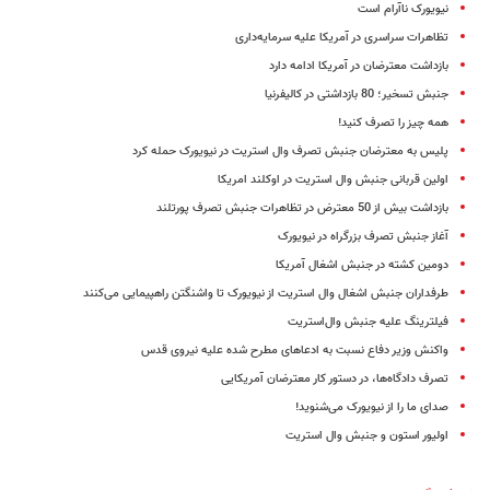
نیویورک ناآرام است
تظاهرات سراسری در آمریکا علیه سرمایه‌داری
بازداشت معترضان در آمریکا ادامه دارد
جنبش تسخیر؛ 80 بازداشتی در کالیفرنیا
همه چیز را تصرف کنید!
پلیس به معترضان جنبش تصرف وال استریت در نیویورک حمله کرد
اولین قربانی جنبش وال استریت در اوکلند امریکا
بازداشت بیش از 50 معترض در تظاهرات جنبش تصرف پورتلند
آغاز جنبش تصرف بزرگراه در نیویورک
دومین کشته در جنبش اشغال آمریکا
طرفداران جنبش اشغال وال استریت از نیویورک تا واشنگتن راهپیمایی می‌کنند
فیلترینگ علیه جنبش وال‌استریت
واکنش وزیر دفاع نسبت به ادعاهای مطرح شده علیه نیروی قدس
تصرف دادگاه‌ها، در دستور کار معترضان آمریکایی
صدای ما را از نیویورک می‌شنوید!
اولیور استون و جنبش وال استریت