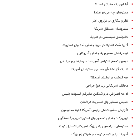
آیا این یک جنبش است؟
معترضان چه می‌خواهند؟
فقر و بیکاری در ترازوی‌ آمار
شهروندان مستقل آمریکا
ناکارآمدی سیستمی در آمریکا
4 برداشت اشتباه در مورد جنبش ضد ‌وال استریت
توصیه‌های مصری به جنبش آمریکایی
دومین تجمع اعتراض آمیز ضد سرمایه‌داری در لندن
شلیک گاز اشک‌آور به‌سوی معترضان آمریکا
چه گذشت در اوکلند آمریکا؟
مخالف آمریکایی زیر تیغ جراحی
ادامه اعتراض در واشنگتن علیرغم خشونت پلیس
جنبش تسخیر وال استریت در آلمان
افزایش خشونت‌های پلیس آمریکا علیه معترضین
نیویورک؛ جنبش تسخیر وال استریت زیر برف سنگین
معترضان ، پنجمین بندر بزرگ امریکا را تعطیل کردند
آمریکا؛ پاییز تجمع ثروت در شرکت‎های بزرگ