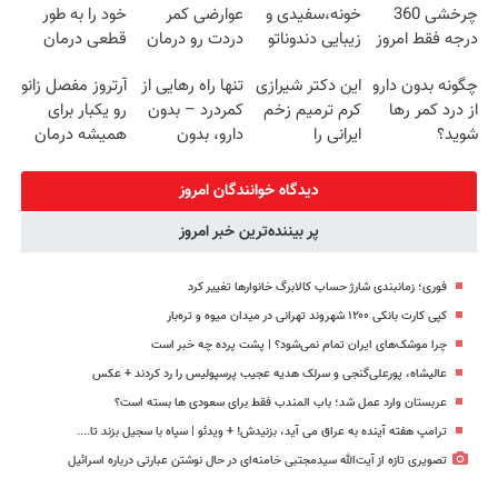
چرخشی 360
خونه،سفیدی و
عوارضی کمر
خود را به طور
درجه فقط امروز
زیبایی دندوناتو
دردت رو درمان
قطعی درمان
حراج شد🔥
برگردون
کن!
کنید!
چگونه بدون دارو
این دکتر شیرازی
تنها راه رهایی از
آرتروز مفصل زانو
پرداخت درب
(40%off)
(پرسش‌نامه)
◗پرسش‌نامه◖
از درد کمر رها
کرم ترمیم زخم
کمردرد – بدون
رو یکبار برای
منزل
شوید؟
ایرانی را
دارو، بدون
همیشه درمان
(◂پرسش‌نامه رو
ساخت!!!
جراحی! «فرم پر
کن!
پرکن)
کن»
◗پرسش‌نامه◖
دیدگاه خوانندگان امروز
پر بیننده‌ترین خبر امروز
فوری؛ زمانبندی‌ شارژ حساب کالابرگ خانوارها تغییر کرد
کپی کارت بانکی ۱۲۰۰ شهروند تهرانی در میدان میوه و تره‌بار
چرا موشک‌های ایران تمام نمی‌شود؟ | پشت پرده چه خبر است
عالیشاه، پورعلی‌گنجی و سرلک هدیه عجیب پرسپولیس را رد کردند + عکس
عربستان وارد عمل شد؛ باب المندب فقط برای سعودی ها بسته است؟
ترامپ هفته آینده به عراق می آید، بزنیدش! + ویدئو | سپاه با سجیل بزند تا....
تصویری تازه از آیت‌الله سیدمجتبی خامنه‌ای در حال نوشتن عبارتی درباره اسرائیل