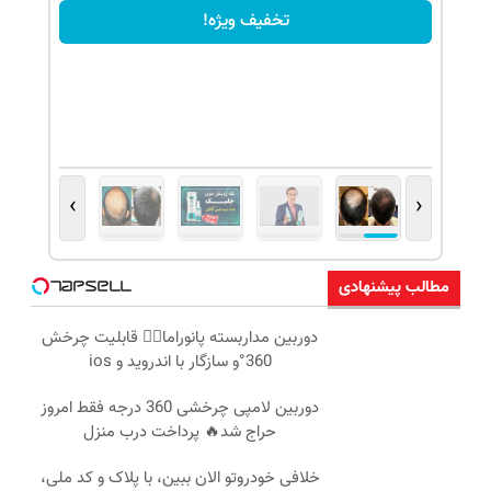
تخفیف ویژه!
›
‹
مطالب پیشنهادی
دوربین مداربسته پانوراما👈🏻 قابلیت چرخش
360°و سازگار با اندروید و ios
دوربین لامپی چرخشی 360 درجه فقط امروز
حراج شد🔥 پرداخت درب منزل
خلافی خودروتو الان ببین، با پلاک و کد ملی،