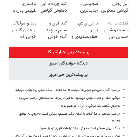
این روش
سوئیسی:
کبد چربه با این
پاکسازی
درب منزل
شدی🔥
گیاهی معکوس
جدیدترین
دمنوش گیاهی
طبیعی بدن با
کن
فناوری اروپا،
کبدتو بیمه کن
دمنوش
کبدت به یه
با این روش
کبد قوی و
ویدیو هولناک
سبک و مقاوم |
کبد55%تخفیف
شست و شوی
توی
سالم با چند
از جوان کارتن
پرداخت قسطی
حسابی نیاز
خونه،سفیدی و
گیاه خوش
خوابی که
داره!
زیبایی دندوناتو
طعم
میلیاردر شد.
برگردون
آموزش رایگان
پر بیننده‌ترین اخبار آمریکا
(40%off)
دیدگاه خوانندگان امروز
پر بیننده‌ترین خبر امروز
ترامپ: گمان نمی‌کنم ایرانی‌ها بتوانند ادامه دهند | جنگ خیلی زود پایان می‌یابد
توافق ایران و عمان نهایی می‌شود اما ایران زیر بار خواسته‌های ترامپ نمی‌رود
به‌زودی شاهد یک توافق با ایران خواهیم بود!
ترامپ: شخصاً در مذاکرات با ایران درگیر هستم؛ ممکن است به‌زودی به توافق
برسیم
جنگ ایران ممکن است به یکی از اشتباهات تاریخ تبدیل شود
عکس جدید ترامپ وضعیت روانی او را نشان می‌دهد | توصیف یک مقام آمریکایی