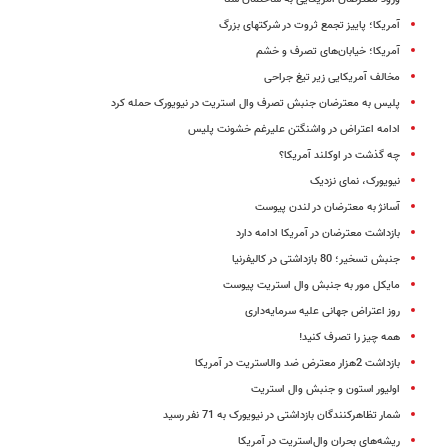
آمریکا؛ پاییز تجمع ثروت در شرکت‎های بزرگ
آمریکا؛ خیابان‌های تصرف و خشم
مخالف آمریکایی زیر تیغ جراحی
پلیس به معترضان جنبش تصرف وال استریت در نیویورک حمله کرد
ادامه اعتراض در واشنگتن علیرغم خشونت پلیس
چه گذشت در اوکلند آمریکا؟
نیویورک، نمای نزدیک
آسانژ به معترضان در لندن پیوست
بازداشت معترضان در آمریکا ادامه دارد
جنبش تسخیر؛ 80 بازداشتی در کالیفرنیا
مایکل مور به جنبش وال استریت پیوست
روز اعتراض جهانی علیه سرمایه‌داری
همه چیز را تصرف کنید!
بازداشت 2هزار معترض ضد وال‎استریت در آمریکا
اولیور استون و جنبش وال استریت
شمار تظاهرکنندگان بازداشتی در نیویورک به 71 نفر رسید
ریشه‌های بحران وال‌استریت در آمریکا