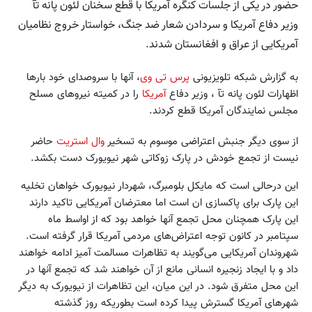
حضور در یکی از جلسات کنگره آمریکا با قطع سخنان لئون پانه تآ
وزیر دفاع آمریکا و سردادن شعار ضد جنگ، خواستار خروج نظامیان
آمریکایی از عراق و افغانستان شدند.
به گزارش شبکه تلویزیونی
پرس تی وی
، آنها با سروصدای خود بارها
اظهارات لئون پانه تآ ، وزیر دفاع
آمریکا
را در کمیته نیروهای مسلح
مجلس نمایندگان آمریکا قطع کردند.
از سوی دیگر جنبش اعتراضی موسوم به تسخیر
وال استریت
حاضر
نیست از تجمع خودش در پارک زوکاتی شهر نیویورک دست بکشد.
این درحالی است که مایکل بلومبرگ، شهردار نیویورک خواهان تخلیه
این پارک برای پاکسازی ان است اما معترضان آمریکایی تاکید دارند
این پارک همچنان محل تجمع آنها خواهد بود که از اواسط ماه
سپتامبر در کانون توجه اعتراض‌های مردمی آمریکا قرار گرفته است.
شهروندان آمریکایی می‌گویند به تظاهرات مسالمت آمیز ادامه خواهند
داد و با ایجاد زنجیره انسانی مانع از آن خواهند شد که تجمع آنها در
این محل متفرق شود. در این میان، این تظاهرات از نیویورک به دیگر
شهرهای آمریکا گسترش پیدا کرده است بطوریکه روز گذشته