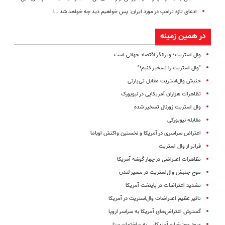
ادعای تازه ترامپ در مورد ایران: پس خواهیم دید چه خواهد شد ...!
در همین زمینه
وال استریت؛ ویرانگر اقتصاد جهانی است
"وال استریت را تسخیر کنیم!"
جنبش وال‌استریت مقابل تی‌پارتی
تظاهرات هزاران آمریکایی در نیویورک
وال استریت ژورنال تسخیر شده
مقابله نیویورکی
اعتراض سراسری در آمریکا و نخستین واکنش اوباما
فراتر از وال استریت
تظاهرات اعتراضی در چهار گوشه آمریکا
موج جنبش وال‌استریت در مسیر لندن
تشدید اعتراضات در پایتخت آمریکا
تاثیر عظیم اعتراضات وال‌استریت در آمریکا
گسترش اعتراض‌های آمریکا به سراسر اروپا
ورود معترضان آمریکایی به ساختمان سنا