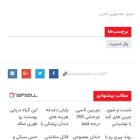
منبع: همشهری آنلاین
برچسب‌ها
وال استریت
مطالب پیشنهادی
شست و شوی
دوربین لامپی
پایان دغدغه
این گیاه دریایی
چربی های کبد
چرخشی 360
هزینه های
پوستت رو
با نوشیدنی
درجه فقط
دندان پزشکی با
طوری صاف
گیاهی(55%تخفیف)
امروز حراج شد
پک سفید
میکنه انگار
روند پیری رو با
دندان مصنوعی
قاتل سلامتی
حس سبکی و
🔥 پرداخت
کننده خانگی
20سال جوون