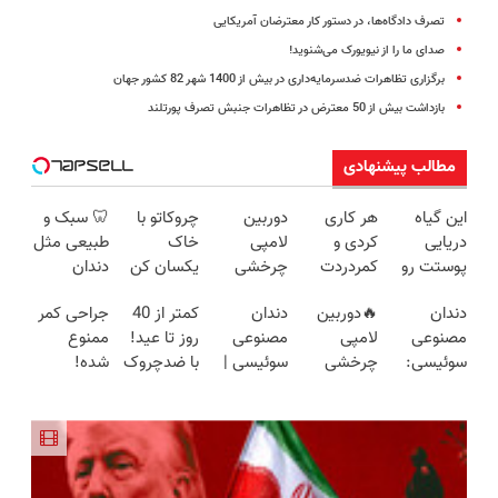
تصرف دادگاه‌ها، در دستور کار معترضان آمریکایی
صدای ما را از نیویورک می‌شنوید!
برگزاری تظاهرات ضدسرمایه‌داری در بیش از 1400 شهر 82 کشور جهان
بازداشت بیش از 50 معترض در تظاهرات جنبش تصرف پورتلند
مطالب پیشنهادی
این گیاه
هر کاری
دوربین
چروکاتو با
🦷 سبک و
دریایی
کردی و
لامپی
خاک
طبیعی مثل
پوستت رو
کمردردت
چرخشی
یکسان کن
دندان
طوری صاف
درمان نشد؟
360 درجه
(روش
خودت!
دندان
🔥دوربین
دندان
کمتر از 40
جراحی کمر
میکنه
پر کردن
فقط امروز
خانگی+آسان+به
نصب آسان
مصنوعی
لامپی
مصنوعی
روز تا عید!
ممنوع
انگار20سال
پرسشنامه و
حراج شد🔥
صرفه)
و پرداخت
سوئیسی:
چرخشی
سوئیسی |
با ضدچروک
شده!
جوون شدی
دریافت راه
پرداخت
اقساطی 💳
جدیدترین
360 درجه
سبک،
جلبک جوان
میخوای
🔥لینک
حل
درب منزل
📍 تهران
فناوری
🔥 پرداخت
مقاوم،
شو40%تخفیف
کمرت رو در
خرید
اروپا، سبک
درب منزل
طبیعی!
منزل درمان
و مقاوم |
+ گارانتی
ویزیت
کنی؟
پرداخت
تعویض
رایگان+پرداخت
((پرسش‌نامه))