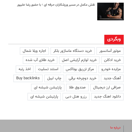
نقش مکمل در مسیر ورزشکاران حرفه ای ؛ با حضور رضا علیپور
وبگردی
موتور آسانسور
خرید دستگاه ماساژور بلکر
اجاره ویلا شمال
خرید ادکلن
خرید لوازم آرایشی اصل
خرید طلای آب شده
مزایده خودرو
مرکز تزریق بوتاکس
استند تسلیت
اخذ رتبه
آهنگ جدید
خرید دوچرخه برقی
چاپ لیبل
Buy backlinks
صرافی ارز دیجیتال
صندوق طلا
پارتیشن شیشه ای
دانلود اهنگ جدید
رزرو هتل دبی
پارتیشن شیشه ای
درباره ما