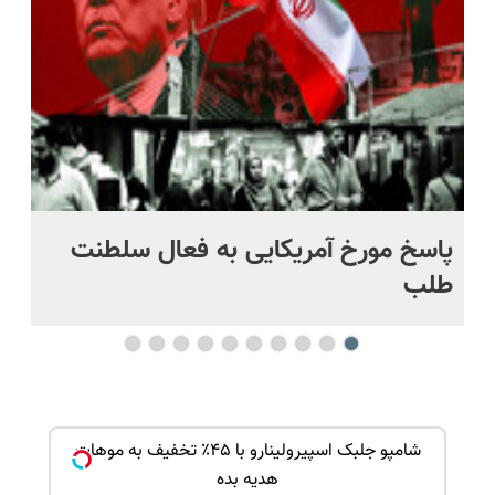
قسطی
اقساطی😍
پاسخ مورخ آمریکایی به فعال سلطنت
با
طلب
بک!
شامپو جلبک اسپیرولینارو با ۴۵٪ تخفیف به موهات
هدیه بده