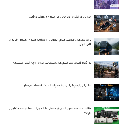
چرا باتری آیفون زود خالی می شود؟ ۹ راهکار واقعی
برای سفرهای طولانی کدام اتوبوس را انتخاب کنیم؟ راهنمای خرید در
فلای تودی
لو رفت! فضای سبز فیلم های سینمایی ایران را چه کسی میسازد؟
سانترال یا ویپ؟ راز ارتباطات پایدار در شرکت‌های حرفه‌ای
مقایسه قیمت تجهیزات برق صنعتی بازار؛ چرا برندها قیمت متفاوتی
دارند؟