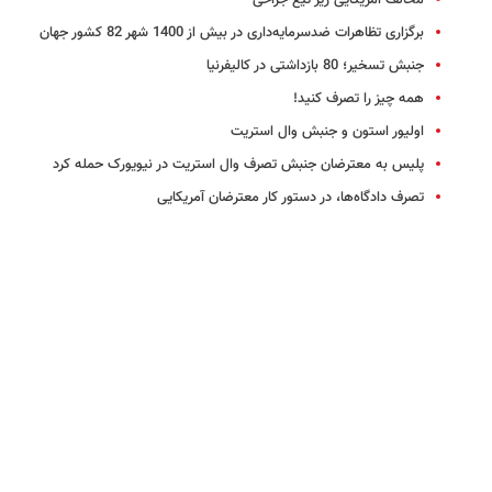
مخالف آمریکایی زیر تیغ جراحی
برگزاری تظاهرات ضدسرمایه‌داری در بیش از 1400 شهر 82 کشور جهان
جنبش تسخیر؛ 80 بازداشتی در کالیفرنیا
همه چیز را تصرف کنید!
اولیور استون و جنبش وال استریت
پلیس به معترضان جنبش تصرف وال استریت در نیویورک حمله کرد
تصرف دادگاه‌ها، در دستور کار معترضان آمریکایی
صدای ما را از نیویورک می‌شنوید!
بازداشت معترضان در آمریکا ادامه دارد
چه گذشت در اوکلند آمریکا؟
بازداشت 2هزار معترض ضد وال‎استریت در آمریکا
بازداشت بیش از 50 معترض در تظاهرات جنبش تصرف پورتلند
آسانژ به معترضان در لندن پیوست