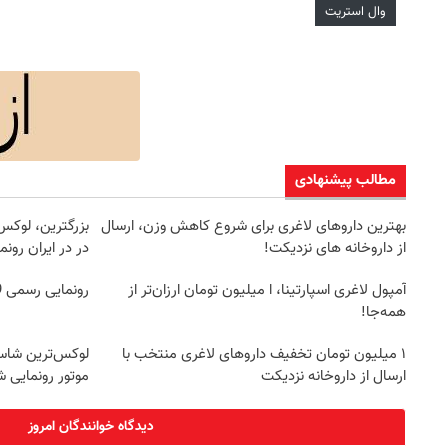
وال استریت
مطالب پیشنهادی
بهترین داروهای لاغری برای شروع کاهش وزن، ارسال
از داروخانه های نزدیکت!
در در ایران رون
آمپول لاغری اسپارتینا، ا میلیون تومان ارزان‌تر از
رونمایی رسمی IM LS9 لوکس‌ترین EREV در ایران
همه‌جا!
۱ میلیون تومان تخفیف داروهای لاغری منتخب با
ارسال از داروخانه نزدیکت
موتور رونمایی ش
دیدگاه خوانندگان امروز