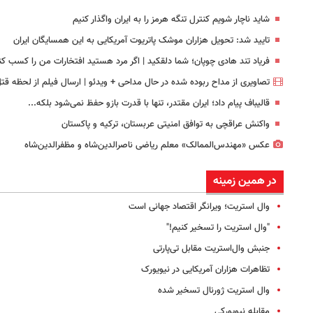
شاید ناچار شویم کنترل تنگه هرمز را به ایران واگذار کنیم
تایید شد: تحویل هزاران موشک پاتریوت آمریکایی به این همسایگان ایران
فریاد تند هادی چوپان؛‌ شما دلقکید | اگر مرد هستید افتخارات من را کسب کن
تصاویری از مداح ربوده شده در حال مداحی + ویدئو | ارسال فیلم از لحظه قتل 
قالیباف پیام داد؛ ایران مقتدر، تنها با قدرت بازو حفظ نمی‌شود بلکه...
واکنش عراقچی به توافق امنیتی عربستان، ترکیه و پاکستان
عکس «مهندس‌الممالک» معلم ریاضی ناصرالدین‌شاه و مظفرالدین‌شاه
در همین زمینه
وال استریت؛ ویرانگر اقتصاد جهانی است
"وال استریت را تسخیر کنیم!"
جنبش وال‌استریت مقابل تی‌پارتی
تظاهرات هزاران آمریکایی در نیویورک
وال استریت ژورنال تسخیر شده
مقابله نیویورکی