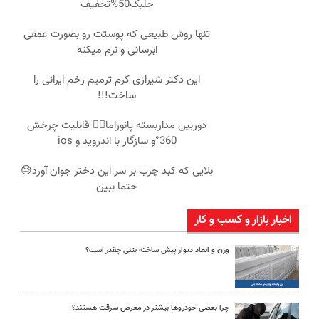
جلبک50%تخفیف
تنها روش طبیعی که پوستت رو بصورت عمقی
ابرسانی و نرم میکنه
این دکتر شیرازی کرم ترمیم زخم ایرانی را
ساخت!!!
دوربین مداربسته پانوراما👈🏻 قابلیت چرخش
360°و سازگار با اندروید و ios
بلایی که کبد چرب بر سر این دختر جوان آورد😓
حتما ببین
اخبار بازار و کسب و کار
وزن و ابعاد دیوار پیش ساخته بتنی چقدر است؟
چرا بعضی خودروها بیشتر در معرض سرقت هستند؟