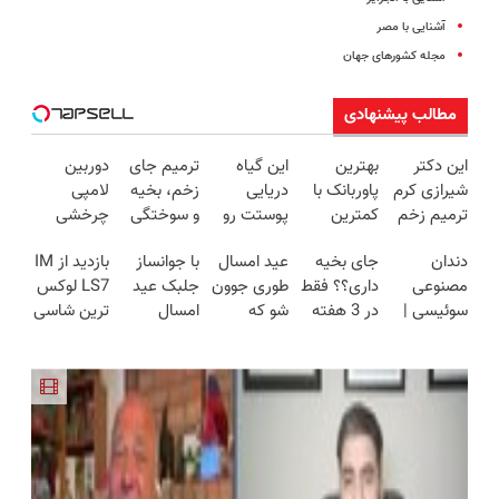
آشنایی با مصر
مجله کشورهای جهان
مطالب پیشنهادی
این دکتر
بهترین
این گیاه
ترمیم جای
دوربین
شیرازی کرم
پاوربانک با
دریایی
زخم، بخیه
لامپی
ترمیم زخم
کمترین
پوستت رو
و سوختگی
چرخشی
ایرانی را
قیمت❗
طوری صاف
فقط در 3
360 درجه
دندان
جای بخیه
عید امسال
با جوانساز
بازدید از IM
ساخت!!!
میکنه
هفته!!😍
فقط امروز
مصنوعی
داری؟؟ فقط
طوری جوون
جلبک عید
LS7 لوکس
انگار20سال
حراج شد🔥
سوئیسی |
در 3 هفته
شو که
امسال
ترین شاسی
جوون شدی
پرداخت
سبک،
ترمیمش
هیچکس
۱۰سال
بلند برقی
🔥لینک
درب منزل
مقاوم،
کن!😍
نشناستت
جوون تری
ایران در
خرید
طبیعی!
باشگاه
ویزیت
انقلاب
رایگان+پرداخت
اقساطی😍