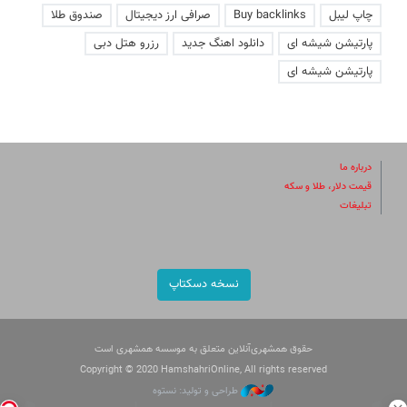
چاپ لیبل
Buy backlinks
صرافی ارز دیجیتال
صندوق طلا
پارتیشن شیشه ای
دانلود اهنگ جدید
رزرو هتل دبی
پارتیشن شیشه ای
درباره ما
قیمت دلار، طلا و سکه
تبلیغات
نسخه دسکتاپ
حقوق همشهری‌آنلاین متعلق به موسسه همشهری است
Copyright © 2020 HamshahriOnline, All rights reserved
طراحی و تولید: نستوه