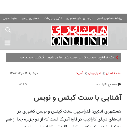
روزنامه همشهری امروز
نیازمندی های همشهری
آگهی و تبلیغات
همشهری تی وی
روابط عمومی ه
یک ۸ اینچی جذاب که در جیب شما جا می‌شود | گلکسی جدید چه
ویژگی‌هایی دارد؟
صفحه اصلی
اخبار جهان
آمریکا
دوشنبه ۱۴ مرداد ۱۳۸۷ -
مجموع نظرات: ۰
۱۳:۳۷
آشنایی با سنت کیتس و نویس
همشهری آنلاین: فدراسیون سنت کیتس و نویس کشوری در
آب‌های دریای کارائیب در قاره آمریکا است که از دو جزیره جدا از هم