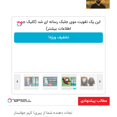
بک!
این پک تقویت موی جلبک رسانه ای شد (کلیک جهت
اطلاعات بیشتر)
تخفیف ویژه!
›
‹
مطالب پیشنهادی
نجات دهنده شما از پیری! کرم جوانساز