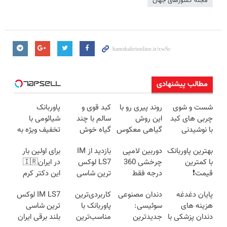
مجله کشورهای جهان
مطالب پیشنهادی
شست و شوی
روند پیری رو با
کبد قوی و
پاوربانک
چربی های کبد
این روش
سالم با چند
شیائومی با
با نوشیدنی
گیاهی معکوس
گیاه خوش
تخفیف ویژه به
گیاهی(55%تخفیف)
کن
طعم
مدت محدود🔥
بهترین پاوربانک
دوربین لامپی
بازدید از IM
برای اولین بار
با کمترین
چرخشی 360
LS7 لوکس
در ایران🇮🇷
قیمت❗
درجه فقط
ترین شاسی
این دکتر کرم
امروز حراج شد
بلند برقی ایران
ترمیم کننده 23
پایان دغدغه
دندان مصنوعی
کاربردی‌ترین
IM LS7 لوکس
🔥 پرداخت
در باشگاه
روزه ساخت!
هزینه های
سوئیسی:
پاوربانک با
ترین شاسی
درب منزل
انقلاب
دندان پزشکی با
جدیدترین
مناسب‌ترین
بلند برقی ایران