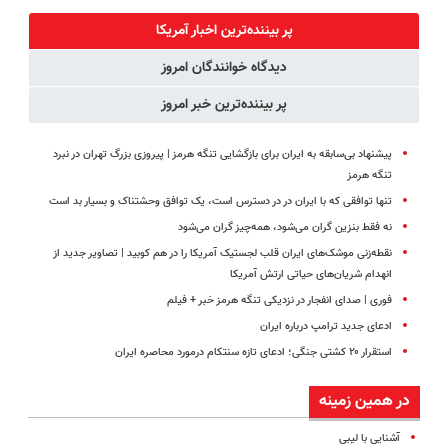
پک سفید
فناوری اروپا،
قیمت❗
کننده خانگی
سبک و مقاوم |
پر بیننده‌ترین اخبار آمریکا
پرداخت قسطی
دیدگاه خوانندگان امروز
پر بیننده‌ترین خبر امروز
پیشنهاد بی‌سابقه به ایران برای بازگشایی تنگه هرمز | پیروزی بزرگ تهران در نبرد
تنگه هرمز
تنها توافقی که با ایران در در دسترس است، یک توافق وحشتناک و بسیار بد است
نه فقط بنزین گران می‌شود، همه‌چیز گران می‌شود
نقطه‌زنی موشک‌های ایران قلب لجستیک آمریکا را در هم کوبید | تصاویر جدید از
انهدام شریان‌های حیاتی ارتش آمریکا
فوری | صدای انفجار در نزدیکی تنگه هرمز خبر + فیلم
ادعای جدید ترامپ درباره ایران
استقرار ۲۰ کشتی جنگی؛ ادعای تازه سنتکام درمورد محاصره ایران
در همین زمینه
آشنایی با لیبی