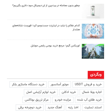
چطور بدون معامله در بیت‌پین از ارز دیجیتال سود دلاری بگیریم؟
کدام علائم را نباید در اینترنت جست‌وجو کرد؛ فهرست نشانه‌های
هشدار
اوریکس گیم؛ مرجع خرید یوسی پابجی موبایل
وبگردی
خرید و فروش USDT
موتور آسانسور
خرید دستگاه ماساژور بلکر
اجاره ویلا شمال
خرید ادکلن
خرید لوازم آرایشی اصل
خرید طلای آب شده
مزایده خودرو
مرکز تزریق بوتاکس
استند تسلیت
اخذ رتبه
آهنگ جدید
خرید دوچرخه برقی