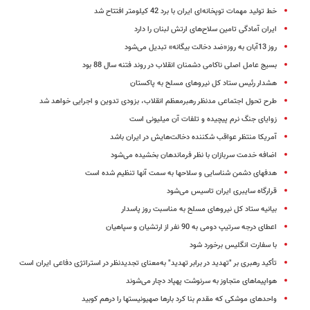
خط تولید مهمات توپخانه‌ای ایران با برد 42 کیلومتر افتتاح شد
ایران آمادگی تامین سلاح‌های ارتش لبنان را دارد
روز 13آبان به روز«ضد دخالت بیگانه» تبدیل می‌شود
بسیج عامل اصلی ناکامی دشمنان انقلاب در روند فتنه سال 88 بود
هشدار رئیس ستاد کل نیروهای مسلح به پاکستان
طرح تحول اجتماعی مدنظر رهبرمعظم انقلاب، بزودی تدوین و اجرایی خواهد شد
زوایای جنگ نرم پیچیده و تلفات آن میلیونی است
آمریکا منتظر عواقب شکننده دخالت‌هایش در ایران باشد
اضافه خدمت سربازان با نظر فرماندهان بخشیده می‌شود
هدفهای دشمن شناسایی و سلاحها به سمت آنها تنظیم شده است
قرارگاه سایبری ایران تاسیس می‌شود
بیانیه‌ ستاد کل نیروهای مسلح به مناسبت روز پاسدار
اعطای درجه سرتیپ دومی به 90 نفر از ارتشیان و سپاهیان
با سفارت انگلیس برخورد شود
تأکید رهبری بر ‌"تهدید در برابر تهدید" به‌معنای تجدیدنظر در استراتژی دفاعی ایران است
هواپیماهای متجاوز به سرنوشت پهپاد دچار می‌شوند
واحدهای موشکی که مقدم بنا کرد بارها صهیونیستها را درهم کوبید