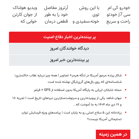
امروز حراج شد
فناوری اروپا،
اینجا راحت
ماشینتو اینجا
خودرو کی ام
با این روش
آرتروز مفاصل
ویدیو هولناک
🔥 پرداخت
سبک و مقاوم |
بفروشش
به راحتی
سی j7 خودتو
توی
خود را به طور
از جوان کارتن
درب منزل
پرداخت قسطی
بفروش
راحت و سریع
خونه،سفیدی و
قطعی درمان
خوابی که
بفروشش
زیبایی دندوناتو
کنید!
میلیاردر شد.
برگردون
◗پرسش‌نامه◖
آموزش رایگان
پر بیننده‌ترین اخبار دفاع-امنیت
(40%off)
دیدگاه خوانندگان امروز
پر بیننده‌ترین خبر امروز
شکار پرنده مرموز آمریکا در تنگه هرمز+ تصاویر | همه چیز درباره عقاب خاکستری؛
شناسنامه‌ای که روی بال‌های گری‌ایگل نوشته شده است
حمله خلبانان ایرانی به پایگاه آمریکا بدون استفاده از GPS + فیلم
جهان شاهد یکی از پیچیده‌ترین و سرنوشت‌سازترین نبردهای تاریخ است | تجربه ۱۸
و ۱۹ دی ماه ۱۴۰۴ به ما آموخت که...
زرادخانه این ۵ سلاح اصلی رو به پایان است | پیامدهای ویژه فرسایش توان
تسلیحاتی آمریکا چیست؟
در همین زمینه