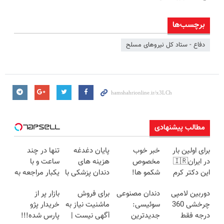
برچسب‌ها
دفاع - ستاد کل نیروهای مسلح
مطالب پیشنهادی
برای اولین بار
خبر خوب
پایان دغدغه
تنها در چند
در ایران🇮🇷
مخصوص
هزینه های
ساعت و با
این دکتر کرم
شکمو ها!
دندان پزشکی با
یکبار مراجعه به
ترمیم کننده 23
آسون ترین
پک سفید
خودرو45
دوربین لامپی
دندان مصنوعی
برای فروش
بازار پر از
روزه ساخت!
روش لاغری
کننده خانگی
چرخشی 360
سوئیسی:
ماشنیت نیاز به
خریدار پژو
معرفی شد
درجه فقط
جدیدترین
آگهی نیست |
پارس شده!!!