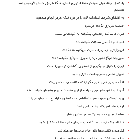
به دنبال ارتقاء توان خود در منطقه دریای عمان، تنگه هرمز و شمال اقیانوس هند
هستیم
به اقتضای شرایط اقدامات لازم را در مورد تنگه هرمز انجام میدهیم
خدمت سربازی24 ماه می‌شود
ایران در ساخت رادارهای پیشرفته به خودکفایی رسید
آمریکا و انگلیس مجازات خواهندشد
فیروزآبادی: از سوریه حمایت می‌کنیم نه دخالت
سوری‌ها هرگز کشور خود را تحویل اسرائیل نخواهند داد
ایران به دنبال جلوگیری از کشتار بی گناهان در سوریه است
شورای نظامی مصر وجاهت قانونی ندارد
تنگه هرمز را نمی‌بندیم مگر اینکه منافعمان به خطر بیفتد
آمریکا و کشورهای عربی مرتجع از ترور مقامات سوری پشیمان خواهند شد
ورود دوستان سوریه ضربات قاطعی به دشمنان و ارتجاع عرب وارد می‌کند
تهدیدهای آمریکا بلوف سیاسی است
هشدار فیروزآبادی به ترکیه، عربستان و قطر
قرارگاه جنگ نرم در دستگاه‌ها و سازمان‌های مختلف تشکیل شود
القاعده و تکفیری‌ها بلای جان غربی‌ها خواهند شد
شکایت سرلشکر فیروزآبادی از وزارت خزانه‌داری آمریکا