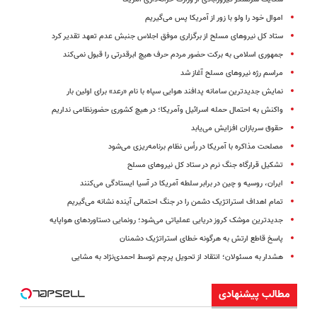
اموال خود را ولو با زور از آمریکا پس می‌گیریم
ستاد کل نیروهای مسلح از برگزاری موفق اجلاس جنبش عدم تعهد تقدیر کرد
جمهوری اسلامی به برکت حضور مردم حرف هیچ ابرقدرتی را قبول نمی‌کند
مراسم رژه نیروهای مسلح آغاز شد
نمایش جدیدترین سامانه پدافند هوایی سپاه با نام «رعد» برای اولین بار
واکنش به احتمال حمله اسرائیل وآمریکا؛ در هیچ کشوری حضورنظامی نداریم
حقوق سربازان افزایش می‌یابد
مصلحت مذاکره با آمریکا در رأس نظام برنامه‌ریزی می‌شود
تشکیل قرارگاه جنگ نرم در ستاد کل نیروهای مسلح
ایران، روسیه و چین در برابر سلطه آمریکا در آسیا ایستادگی می‌کنند
تمام اهداف استراتژیک دشمن را در جنگ احتمالی آینده نشانه می‌گیریم
جدیدترین موشک کروز دریایی عملیاتی می‌شود؛ رونمایی دستاوردهای هواپایه
پاسخ قاطع ارتش به هرگونه خطای استراتژیک دشمنان
هشدار به مسئولان؛ انتقاد از تحویل پرچم توسط احمدی‌نژاد به مشایی
مطالب پیشنهادی