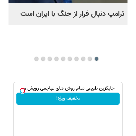
ترامپ دنبال فرار از جنگ با ایران است
مو
س
راه
هم
ند
بک!
جایگزین طبیعی تمام روش های تهاجمی رویش مو
تخفیف ویژه!