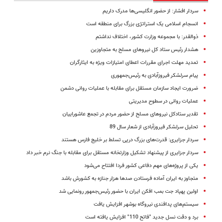
سردار افشار: ‌از حضور انگلیسی‌ها مدرک داریم
انسجام اسلامی یک استراتژی بزرگ برای منطقه است
ذوالقدر: با مجموعه وزارت کشور، اختلاف نداشتم
هشدار رئیس ستاد کل نیروهای مسلح به متجاوزین
تمدید مهلت اجرای مقررات اعطای امتیازات ویژه به ایثارگران
پیام سرلشکر فیروزآبادی به رئیس‌جمهوری‌
ضرورت ایجاد سازمان مستقل برای مقابله با عملیات روانی دشمن
عملیات روانی در سطوح مدیریتی
تقدیر ستادکل نیروهای مسلح از حضور مردم در تجمع عاشوراییان
تحلیل سرلشکر فیروزآبادی از شعار سال 89
سردار جزایری: قدرت‌های بزرگ درپی تسلط بر خلیج فارس هستند
سردار جزایری از پیشنهاد تشکیل وزارتخانه مستقل برای مقابله با جنگ نرم خبر داد
یکی از پروژه‌های مهم دفاعی کشور فردا افتتاح می‌شود
متجاوز به ایران آماده فرستادن صدها هزار جنازه به کشورش باشد
اولین پهپاد جت بمب افکن ایران با حضور رئیس‌جمهور رونمایی شد
سیستم‌های پدافندی نیروگاه بوشهر افزایش یافت
برد و دقت نسل جدید "فاتح 110" افزایش یافته است