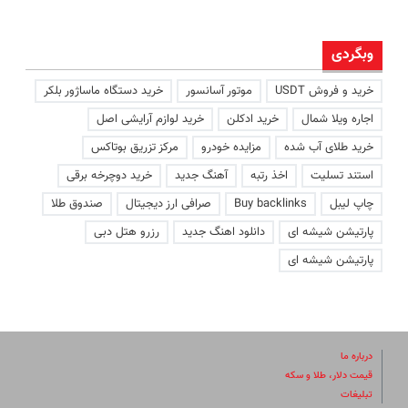
وبگردی
خرید و فروش USDT
موتور آسانسور
خرید دستگاه ماساژور بلکر
اجاره ویلا شمال
خرید ادکلن
خرید لوازم آرایشی اصل
خرید طلای آب شده
مزایده خودرو
مرکز تزریق بوتاکس
استند تسلیت
اخذ رتبه
آهنگ جدید
خرید دوچرخه برقی
چاپ لیبل
Buy backlinks
صرافی ارز دیجیتال
صندوق طلا
پارتیشن شیشه ای
دانلود اهنگ جدید
رزرو هتل دبی
پارتیشن شیشه ای
درباره ما
قیمت دلار، طلا و سکه
تبلیغات