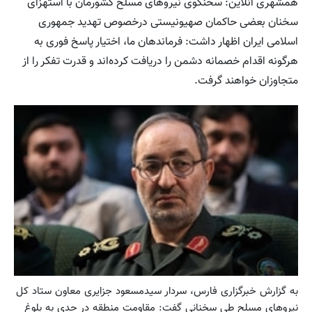
همشهری آنلاین: سخنگوی نیروهای مسلح کشورمان با استهزای
سخنان بعضی حاکمان صهیونیستی درخصوص تهدید جمهوری
اسلامی ایران اظهار داشت: فرماندهان ما، اختیار پاسخ فوری به
هرگونه اقدام خصمانه دشمن را دریافت کرده‌اند و قدرت تفکر را از
متجاوزان خواهند گرفت.
به گزارش خبرگزاری فارس، سردار سید‌مسعود جزایری معاون ستاد کل
نیروهای مسلح طی سخنانی گفت: مقاومت منطقه در حدی به بلوغ