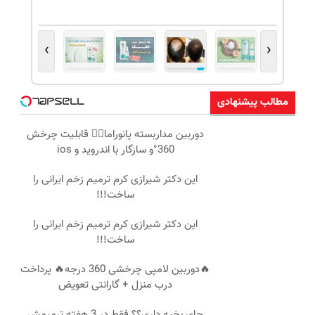
›
‹
مطالب پیشنهادی
دوربین مداربسته پانوراما👈🏻 قابلیت چرخش
360°و سازگار با اندروید و ios
این دکتر شیرازی کرم ترمیم زخم ایرانی را
ساخت!!!
این دکتر شیرازی کرم ترمیم زخم ایرانی را
ساخت!!!
🔥دوربین لامپی چرخشی 360 درجه🔥 پرداخت
درب منزل + گارانتی تعویض
جای بخیه داری؟؟ فقط در 3 هفته ترمیمش