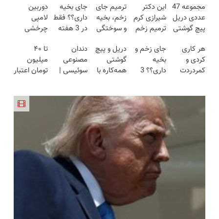
مجموعه 47
این دکتر
ترمیم جای
جای بخیه
دوربین
عددی دریل
شیرازی کرم
زخم، بخیه
داری؟؟ فقط
لامپی
پیچ گوشتی
ترمیم زخم
و سوختگی
در 3 هفته
چرخشی
شارژی
ایرانی را
فقط در 3
ترمیمش
360 درجه
هر کاری
جای زخم و
دریل و پیچ
دندان
تا ۴۰
(تخفیف به
ساخت!!!
هفته!!😍
کن!😍
فقط امروز
کردی و
بخیه
گوشتی
مصنوعی
میلیون
مدت
حراج شد🔥
کمردردت
داری؟؟ 3
همه‌کاره با
سوئیسی |
تومان اعتبار
محدود)
پرداخت
درمان نشد؟
هفته‌ای
گیربکس
سبک،
خرید
درب منزل
پر کردن
محوش کن!
هوشمند ⚙️
مقاوم،
قسطی
پرسشنامه و
(نصف
طبیعی!
دریافت کن
دریافت راه
قیمت بازار
ویزیت
حل
🔥)
رایگان+پرداخت
اقساطی😍