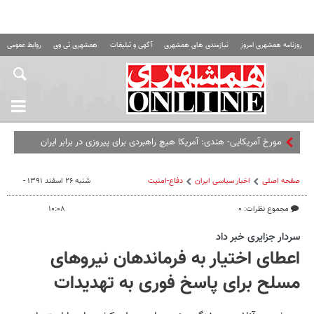
روزنامه همشهری امروز
نیازمندی های همشهری
آگهی و تبلیغات
همشهری تی وی
روابط عمومی ه
مورخ آمریکایی- هندی: آمریکا هیچ راهبردی برای پیروزی در برابر ایران
ندارد،‌ همان‌طور که در عراق و افغانستان نداشت
صفحه اصلی
اخبار سیاسی ایران
دفاع-امنیت
شنبه ۲۶ اسفند ۱۳۹۱ -
مجموع نظرات: ۰
۱۰:۰۸
سردار جزایری خبر داد
اعطای اختیار به فرماندهان نیروهای
مسلح برای پاسخ فوری به تهدیدات