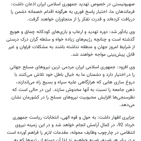
صهیونیستی در خصوص تهدید جمهوری اسلامی ایران اذعان داشت:
فرماندهان ما، اختیار پاسخ فوری به هرگونه اقدام خصمانه دشمن را
دریافت کرده‌اند و قدرت تفکر را از متجاوزان خواهند گرفت.
وی یادآور شد: دوره تهدید و ارعاب و بازی‌های کودکانه چماق و هویج
گذشته است و چنانچه رژیم‌های زیاده خواه و سلطه گران درک درستی
از شرایط امروز جهان و منطقه نداشته باشند به مشکلات فراوان و غیر
قابل پیش‌بینی مواجه خواهند شد.
وی افزود: جمهوری اسلامی ایران مردمی ترین نیروهای مسلح جهانی
را در اختیار دارد و دشمنان ما به خیال باطل خود تلاش می‌کنند با
دروغ سازی هایی که هرازگاهی علیه سپاه و بسیج راه می‌اندازند،
ذهن جامعه را نسبت به آنها مخدوش سازند. این در حالی است که
نظر‌سنجی‌ها افزایش محبوبیت نیروهای مسلح را در کشورمان نشان
می‌دهد.
جزایری اظهار داشت: به حول و قوه الهی، انتخابات ریاست جمهوری
خرداد 92، در کمال آرامش انجام خواهد شد و در این زمینه نیروی
انتظامی در چارچوب وظایف محوله، مقدمات لازم را فراهم آورده است
و در برابر هر ضربه، ضربه خواهیم زد لذا آن دسته از رژیم‌ها که به