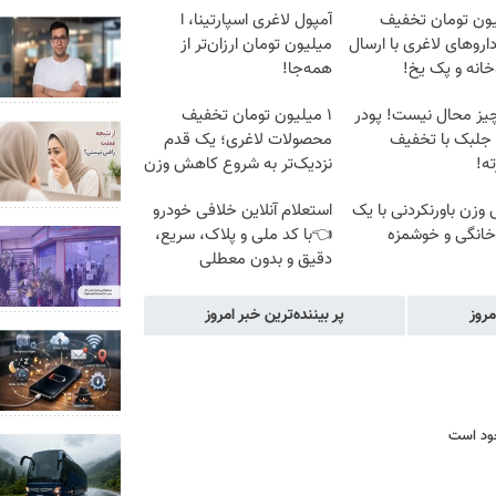
لیون تومان تخفیف
آمپول لاغری اسپارتینا، ا
اروهای لاغری با ارسال
میلیون تومان ارزان‌تر از
وخانه و پک یخ!
همه‌جا!
یز محال نیست! پودر
۱ میلیون تومان تخفیف
 جلبک با تخفیف
محصولات لاغری؛ یک قدم
ه!
نزدیک‌تر به شروع کاهش وزن
زن باورنکردنی با یک
استعلام آنلاین خلافی خودرو
انگی و خوشمزه
👈با کد ملی و پلاک، سریع،
دقیق و بدون معطلی
مروز
پر بیننده‌ترین خبر امروز
جود است