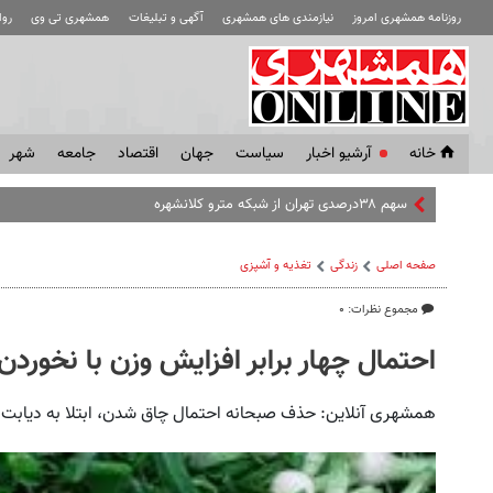
روزنامه همشهری امروز
نیازمندی های همشهری
آگهی و تبلیغات
همشهری تی وی
رو
خانه
آرشیو اخبار
سياست
جهان
اقتصاد
جامعه
شهر
سهم ۳۸درصدی تهران از شبکه مترو کلانشهرهای ایران
صفحه اصلی
زندگی
تغذیه و آشپزی
مجموع نظرات: ۰
احتمال چهار برابر افزایش وزن با نخوردن
همشهری آنلاین: حذف صبحانه احتمال چاق شدن، ابتلا به دیابت 