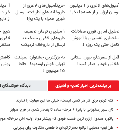
آمپول‌های لاغری را ۱ میلیون
خریدآمپول‌های لاغری از
1 می
تومان ارزان‌تر از همه‌جا بخر!
داروخانه های اطرافت، ارسال
خرید د
فوری همراه با پک یخ!
از دار
تحلیل آماری فوری معادلات
۱ میلیون تومان تخفیف
هیچ چ
ساختاری تفسیری با آموزش
داروهای لاغری منتخب با
لاغری
کامل حتی یک روزه !!
ارسال از داروخانه نزدیکت
منتظرت
قبل از سفرهای برون استانی
به بزرگترین جشنواره ایمپلنت
کاهش و
خلافی خود را صفر کنید!
تهران خوش اومدید! | فقط
روش خ
۲۵ میلیون !
پر بیننده‌ترین اخبار تغذیه و آشپزی
دیدگاه خوانندگان ا
کته کردن برنج کار هر کسی نیست؛ خیلی ها این مهارت را ندارند
نان سیر رستورانی با پنیر؛ ۶ مرحله ساده تا پف‌دار شدن در فر یا هواپز
پاکوره هندی؛ ارزان ترین فست فودی که بیشتر مواد اولیه اش در خانه مو
طرز تهیه محلبی آلبالو؛ دسر ترکیه‌ای با طعمی متفاوت برای پذیرایی