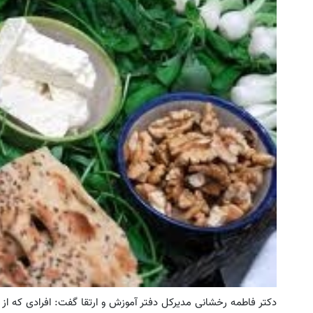
ای پت، تشویقی، اسباب‌بازی و لوازم
جای این پک تقویت موی جلبک 
بهداشتی را با تخفیف تهیه کنید
خالیه!45%تخفیف
مشاهده محصولات
خرید محصول
دکتر فاطمه رخشانی مدیرکل دفتر آموزش و ارتقا گفت: افرادی که از خو