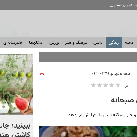
ابط عمومی همشهری
محله
زندگی
دانش
فرهنگ و هنر
ورزش
استان‌ها
چندرسانه‌ای
جمعه ۵ شهریور ۱۳۸۹ - ۰۹:۱۲
۰ نفر
 صبحانه
و حتی سکته قلبی را افزایش می‌دهد.
روایت اژدهایی از پشت صحنه
ببینید؛ جال
گزارش‌های تنگه هرمز | ویدئو
کاشتن هندو