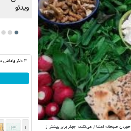
ویدئو
توی حمومت
میدونستی میتونی از بالا رفتن ارزش سهام
۳ دلار پاداش د
گوگل سود کسب کنی؟
ثبت نام کنید
ث
‹
ردن صبحانه امتناع می‌کنند، چهار برابر بیشتر از