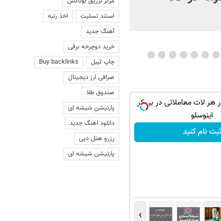
مرکز تزریق بوتاکس
شو
استند تسلیت
اخذ رتبه
آهنگ جدید
خرید دوچرخه برقی
چاپ لیبل
Buy backlinks
صرافی ارز دیجیتال
صندوق طلا
ر هر لات معاملاتی در بروکر
پارتیشن شیشه ای
اینوسلو
دانلود اهنگ جدید
بت نام کنید
رزرو هتل دبی
پارتیشن شیشه ای
›