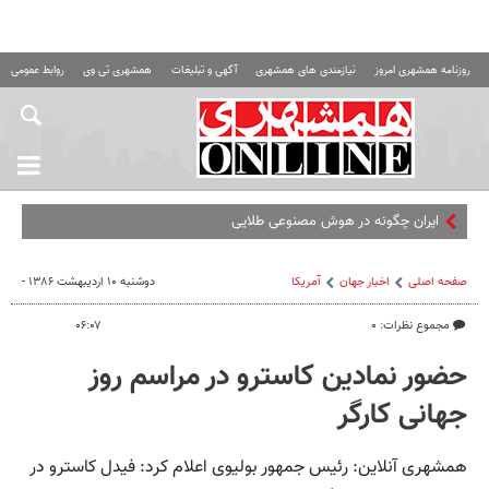
روزنامه همشهری امروز
نیازمندی های همشهری
آگهی و تبلیغات
همشهری تی وی
روابط عمومی ه
ایران چگونه در هوش مصنوعی طلایی شد؟ | همه چ
صفحه اصلی
اخبار جهان
آمریکا
دوشنبه ۱۰ اردیبهشت ۱۳۸۶ -
مجموع نظرات: ۰
۰۶:۰۷
حضور نمادین کاسترو در مراسم روز
جهانی کارگر
همشهری آنلاین: رئیس جمهور بولیوی اعلام کرد: فیدل کاسترو در