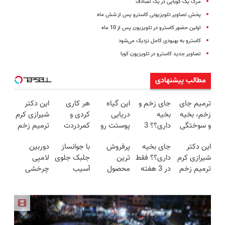
مرگ یک کوبایی در یک تصادف
پخش تصاویر تلویزیونی کاسترو پس از شش ماه
اولین حضور کاسترو در تلویزیون پس از 10 ماه
کاسترو به بهبودی کامل نزدیک می‌شود
تصاویر جدید کاسترو در تلویزیون کوبا
مطالب پیشنهادی
ترمیم جای
جای زخم و
این گیاه
هر کاری
این دکتر
زخم، بخیه
بخیه
دریایی
کردی و
شیرازی کرم
و سوختگی
داری؟؟ 3
پوستت رو
کمردردت
ترمیم زخم
فقط در 3
هفته‌ای
طوری صاف
درمان نشد؟
ایرانی را
این دکتر
جای بخیه
پرفروش
با جوانساز
دوربین
هفته!!😍
محوش کن!
میکنه
پر کردن
ساخت!!!
شیرازی کرم
داری؟؟ فقط
ترین
جلبک جلوی
لامپی
انگار20سال
پرسشنامه و
ترمیم زخم
در 3 هفته
محصول
آسیب
چرخشی
جوون شدی
دریافت راه
ایرانی را
ترمیمش
ضدچروک
آلودگی هوا
360 درجه
🔥لینک
حل
ساخت!!!
کن!😍
آلمانی
به پوستت
فقط امروز
خرید
رو بگیر❗
حراج شد🔥
(تخفیف تا
پرداخت
امشب)
درب منزل