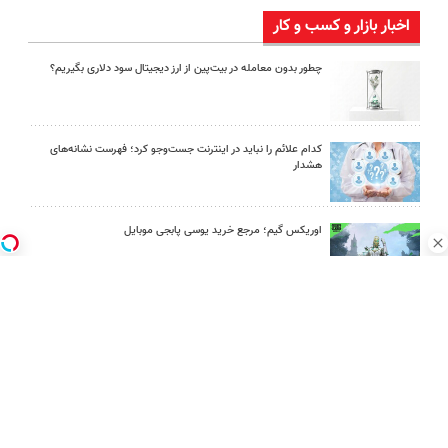
اخبار بازار و کسب و کار
چطور بدون معامله در بیت‌پین از ارز دیجیتال سود دلاری بگیریم؟
کدام علائم را نباید در اینترنت جست‌وجو کرد؛ فهرست نشانه‌های
هشدار
اوریکس گیم؛ مرجع خرید یوسی پابجی موبایل
چگونه پیراهن مردانه را با شلوار جین یا پارچه‌ای ست کنیم؟
امین امینی با اندرز مسیر تازه‌ای برای آموزش شخصی‌سازی‌شده ایجاد
کرد