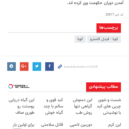
آمدن دوران حکومت وی کرده اند.
کد خبر
20817
برچسب‌ها
کوبا - فیدل کاسترو
کوبا
مطالب پیشنهادی
شست و شوی
این دمنوش
کبد قوی و
این گیاه دریایی
چربی های کبد
گیاهی تنها
سالم با چند
پوستت رو
با نوشیدنی
روش طب
گیاه خوش
طوری صاف
گیاهی(55%تخفیف)
سنتی ایمن
طعم
میکنه انگار
این کرم
دوربین لامپی
قاتل سلامتی
برای اولین بار
برای درمان
20سال جوون