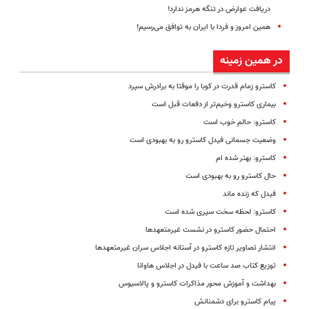
دریافت عوارض در تنگه هرمز ندارد!
همین امروز و فردا با ایران به توافق می‌رسیم!
در همین زمینه
کاسترو زمام قدرت در کوبا را موقتا به برادرش سپرد
بیماری کاسترو وخیم‌تر از دفعات قبل است
کاسترو: حالم خوب است
وضعیت جسمانی فیدل کاسترو رو به بهبودی است
کاسترو: بهتر شده ام
حال کاسترو رو به بهبودی است
فیدل که زنده ماند
کاسترو: لحظه سخت سپری شده است
احتمال حضور کاسترو در نشست غیرمتعهدها
انتشار تصاویر تازه کاسترو در آستانه اجلاس سران غیرمتعهدها
توزیع کتاب صد ساعت با فیدل در اجلاس هاوانا
بهداشت و آموزش محور مذاکرات کاسترو و پالاسیوس
پیام کاسترو برای دشمنانش