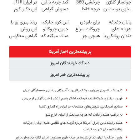
جوانساز کلاژن
چرخشی 360
کبد چربه با این
در ایران🇮🇷
کبدچرب
شدی🔥
سازی پوست رو
درجه فقط
دمنوش گیاهی
این دکتر کرم
3برابر
امروز حراج شد
کبدتو بیمه کن
ترمیم کننده 23
پایان دغدغه
برای نابودی
این کرم جلبک،
روند پیری رو با
میکنه50%تخفیف
🔥 پرداخت
روزه ساخت!
هزینه های
چروکات سراغ
جوری چروکاتو
این روش
🔥
درب منزل
دندان پزشکی با
هیچی جز
صاف میکنه که
گیاهی معکوس
پک سفید
جوانساز جلبک
انگار بوتاکس
کن
کننده خانگی
نرو(تخفیف40%)
کردی!(تخفیف
پر بیننده‌ترین اخبار آمریکا
ویژه)
دیدگاه خوانندگان امروز
پر بیننده‌ترین خبر امروز
تایید شد: تحویل هزاران موشک پاتریوت آمریکایی به این همسایگان ایران
فوری؛ برکناری شوکه‌کننده فرمانده لشکر پنجم ارتش | خبر ناگهانی ای‌بی‌سی
سناتور آمریکایی: شورش‌های مسلحانه در ایران راه اندازی کنید!
به ترامپ هشدار دادند که هرچه سریعتر از ایران خارج شو
هشدار ارشدترین ژنرال آمریکا درباره گزینه های نظامی علیه ایران | جزئیات
اولتیماتوم دان کین به ترامپ
ونس: جنگ با ایران تمام نشده؛ در میانه بازی هستیم | ایران گفته برنامه‌ای برای