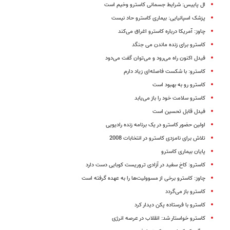
ال پاییس: شرایط جسمانی کاسترو وخیم است
پزشک اسپانیایی: بیماری کاسترو حاد نیست
چاوز: آمریکا درباره کاسترو اغراق می‌کند
کاسترو برای زنده ماندن می جنگد
فیدل اکنون راه می‌رود و می‌توان گفت می‌دود
کاسترو: با شکست فاصله‌ای زیاد دارم
کاسترو رو به بهبود است
کاسترو سلامت خود را باز می‌یابد
فیدل قابل تحسین است
اولین حضور کاسترو در یک برنامه زنده رادیویی
تلاش برای نامزدی کاسترو در انتخابات 2008
پایان بیماری کاسترو
کاسترو: کاخ سفید در آزادی تروریست کوبایی دست دارد
چاوز: کاسترو برخی از مسوولیت‌ها را به عهده گرفته است
کاسترو باز می‌گردد
کاسترو با فرستاده پکن دیدار کرد
کاسترو خواستار شد: انقلاب در عرصه انرژی