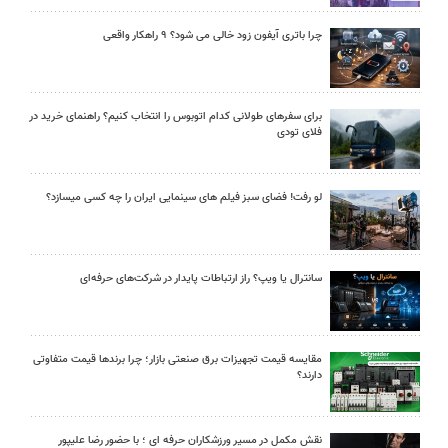
چرا باتری آیفون زود خالی می شود؟ ۹ راهکار واقعی
برای سفرهای طولانی کدام اتوبوس را انتخاب کنیم؟ راهنمای خرید در
فلای تودی
لو رفت! فضای سبز فیلم های سینمایی ایران را چه کسی میسازد؟
سانترال یا ویپ؟ راز ارتباطات پایدار در شرکت‌های حرفه‌ای
مقایسه قیمت تجهیزات برق صنعتی بازار؛ چرا برندها قیمت متفاوتی
دارند؟
نقش مکمل در مسیر ورزشکاران حرفه ای ؛ با حضور رضا علیپور