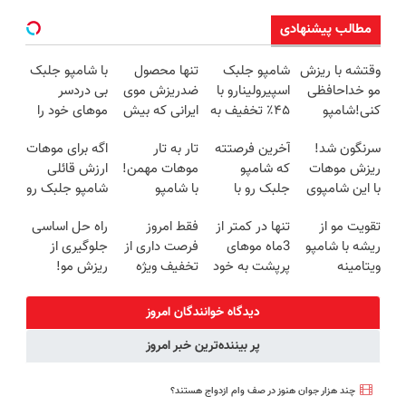
مطالب پیشنهادی
وقتشه با ریزش
شامپو جلبک
تنها محصول
با شامپو جلبک
مو خداحافظی
اسپیرولینارو با
ضدریزش موی
بی دردسر
کنی!شامپو
۴۵٪ تخفیف به
ایرانی که بیش
موهای خود را
تقویت مو
موهات هدیه
از 98%رضایت
پرپشت
سرنگون شد!
آخرین فرصتته
تار به تار
اگه برای موهات
جلبک رو با
بده
مشتری دارد
کنید45%تخفیف
ریزش موهات
که شامپو
موهات مهمن!
ارزش قائلی
45% تخفیف
با این شامپوی
جلبک رو با
با شامپو
شامپو جلبک رو
بخر
آلمانی(خرید45%تخفیف)
۴۵٪ تخفیف
جلبک،مواظبشون
با تخفیف ویژه
تقویت مو از
تنها در کمتر از
فقط امروز
راه حل اساسی
ویژه سفارش
باش45%
سفارش بده
ریشه با شامپو
3ماه موهای
فرصت داری از
جلوگیری از
بدی
تخفیف
ویتامینه
پرپشت به خود
تخفیف ویژه
ریزش مو!
جلبک(40%تخفیف
هدیه دهید🌱
این شامپوی
شامپو جلبک
تا امشب)
شامپوجلبک45%تخفیف
آلمانی استفاده
با45%تخفیف
دیدگاه خوانندگان امروز
کنی
پر بیننده‌ترین خبر امروز
چند هزار جوان هنوز در صف وام ازدواج هستند؟