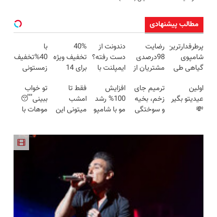
مطالب پیشنهادی
پرطرفدارترین
رضایت
دندونت از
40%
با
شامپوی
98درصدی
دست رفته؟
تخفیف ویژه
40%تخفیف
گیاهی طی
مشتریان از
ایمپلنت با
برای 14
زمستونی
یک سال
یک محصول
اقساط ۱۲
سفارش
موهاتو تا
اولین
ترمیم جای
افزایش
فقط تا
تو خواب
گذشته رو با
ضدریزش
ماهه راه
اول! کلیک
عید پرپشت
عیدیتو بگیر
زخم، بخیه
100% رشد
امشب
ببینی😴
تخفیف بخر
موی
حلشه
کن
و خوش
💸
و سوختگی
مو با شامپو
میتونی این
موهات با
گیاهی!45%تخفیف
حالت کن
40%تخفیف
فقط در 3
جلبک تحت
شامپوی
این شامپو
تا امشب
شامپو
هفته!!😍
لیسانس
آلمانی رو با
جلبک
ضدریزش
آلمان+تخفیف
تخفیف ویژه
آلمانی
جلبک 💇
بخری
بریزه!
40%تخفیف