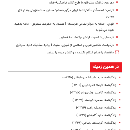
دور زدن ترافیک ستارخان با طرح کلان ترافیکی+ فیلم
ترامپ: شخصاً در مذاکرات با ایران درگیر هستم؛ ممکن است به‌زودی به توافق
برسیم
فوری | حمله به مراکز نظامی عربستان | هشدار به حکومت سعودی؛ ادامه بدهید
نابود می شوید
تیمسار پیشکسوت ارتش درگذشت + تصاویر
درخواست ۸کشور عربی و اسلامی از شورای امنیت | بیانیه مشترک علیه اسرائیل
«اقتصاد را فدای انتقام نکنید» ؛ واکنش مردم را ببینید
در همین زمینه
زندگینامه: سید علیرضا میرعلینقی (۱۳۴۵-)
زندگینامه: فرهاد فخرالدینی (۱۳۱۶-)
زندگینامه: کامبیز روشن‌روان (۱۳۲۸-)
زندگینامه: محمود فرهمند (۱۳۲۷-)
زندگینامه: صدیف رامبد (۱۳۱۴-)
زندگینامه: داود گنجه‌ای (۱۳۲۱-)
زندگینامه: کریستف رضاعی (۱۳۴۴)