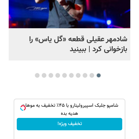
شادمهر عقیلی قطعه «گل یاس» را
آم
بازخوانی کرد | ببینید
بک!
شامپو جلبک اسپیرولینارو با ۴۵٪ تخفیف به موهات
هدیه بده
تخفیف ویژه!