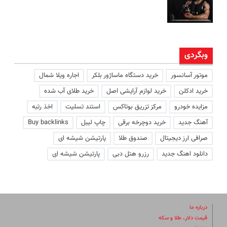
وبگردی
موتور آسانسور
خرید دستگاه ماساژور بلکر
اجاره ویلا شمال
خرید ادکلن
خرید لوازم آرایشی اصل
خرید طلای آب شده
مزایده خودرو
مرکز تزریق بوتاکس
استند تسلیت
اخذ رتبه
آهنگ جدید
خرید دوچرخه برقی
چاپ لیبل
Buy backlinks
صرافی ارز دیجیتال
صندوق طلا
پارتیشن شیشه ای
دانلود اهنگ جدید
رزرو هتل دبی
پارتیشن شیشه ای
درباره ما
قیمت دلار، طلا و سکه