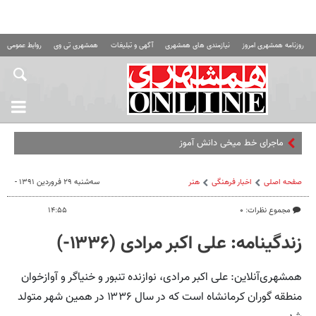
روزنامه همشهری امروز
نیازمندی های همشهری
آگهی و تبلیغات
همشهری تی وی
روابط عمومی ه
ماجرای خط میخی دانش آموزان | چرا میان
صفحه اصلی
اخبار فرهنگی
هنر
سه‌شنبه ۲۹ فروردین ۱۳۹۱ -
مجموع نظرات: ۰
۱۴:۵۵
زندگینامه: علی اکبر مرادی (۱۳۳۶-)
همشهری‌آنلاین: علی اکبر مرادی، نوازنده تنبور و خنیاگر و آواز‌خوان
منطقه گوران کرمانشاه است که در سال ۱۳۳۶ در همین شهر متولد