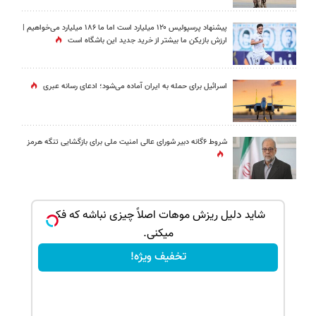
پیشنهاد پرسپولیس ۱۲۰ میلیارد است اما ما ۱۸۶ میلیارد می‌خواهیم |
ارزش بازیکن ما بیشتر از خرید جدید این باشگاه است
اسرائیل برای حمله به ایران آماده می‌شود؛ ادعای رسانه عبری
شروط ۶گانه دبیر شورای عالی امنیت ملی برای بازگشایی تنگه هرمز
بک!
شاید دلیل ریزش موهات اصلاً چیزی نباشه که فکر
میکنی.
تخفیف ویژه!