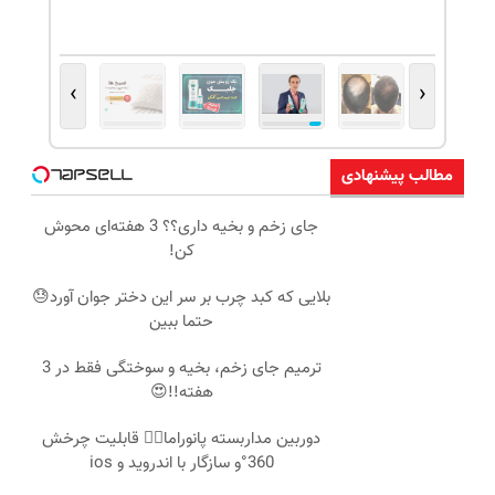
›
‹
مطالب پیشنهادی
جای زخم و بخیه داری؟؟ 3 هفته‌ای محوش
کن!
بلایی که کبد چرب بر سر این دختر جوان آورد😓
حتما ببین
ترمیم جای زخم، بخیه و سوختگی فقط در 3
هفته!!😍
دوربین مداربسته پانوراما👈🏻 قابلیت چرخش
360°و سازگار با اندروید و ios