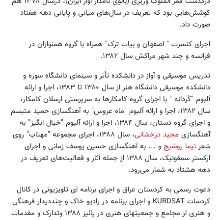
درگذشت قمر الملوک وزیری (بانوی نامدار آواز ایران)، درسال ۱۳۷۸ هم
کوشش‌هایی بود که تعریف در سال‌های میانی و پایانی دهه هفتاد
صورت داد.
اجرای کنسرت " اصفهان و بیات ترک" همراه با گروه همنوازان در
فرانسه و چند شهر مراکش سال ۱۳۸۲.
تدریس موسیقی و آواز در دانشکده تأتر و سینمای دانشگاه سوره و
دانشکده موسیقی دانشگاه هنر از سال ۱۳۸۰ تا ۱۳۸۳، اجرا و ارائه
آلبوم "کُردانه " با اجرای گروه کامکارها به سرپرستی ارسلان کامکار،
سال ۱۳۸۲، اجرا و ارائه آلبوم "ماه عروس" به آهنگسازی حمید متبسم
و اجرای گروه دستان، سال ۱۳۸۴، اجرا و ارائه آلبوم "خیال انگیز" به
آهنگسازی
مجید درخشانی
، سال ۱۳۸۸، اجرای مجموعه "مهتاب" روی
شعر
نیما یوشیج
و ... به آهنگسازی حسین یوسف زمانی و اجرای
ارکستر سمفونیک، سال ۱۳۸۸ از جمله آثار و فعالیت‌های تعریف در
دهه هشتاد به شمار می‌رود.
دعوت رسمی به کردستان عراق و اجرای برنامه ای تلویزیونی در کانال
کردسات KURDSAT و اجرای برنامه در رادیو خاک و چنددیدار فرهنگی
و هنری از مجامع و جمعیتهای هنری در پائیز ۱۳۸۸ وتدارک و مقدمات