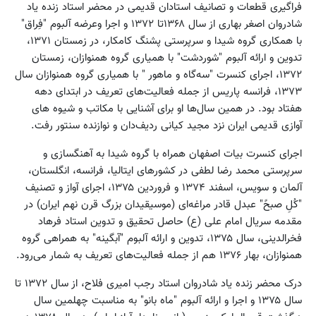
فراگیری قطعات و تصانیف استادان قدیمی در محضر استاد زنده یاد
شادروان اصغر بهاری از سال ۱۳۶۸تا ۱۳۷۲ و اجرا وعرضه آلبوم "فِراق"
با همکاری گروه شیدا و سرپرستی پشنگ کامکار، در زمستان ۱۳۷۱،
تدوین و ارائه آلبوم "شوردشت" با همیاری گروه همنوازان، زمستان
۱۳۷۲، اجرای کنسرت "سه‌گاه و ماهور " با همیاری گروه همنوازان سال
۱۳۷۳، فرانسه پاریس از جمله فعالیت‌های تعریف در ابتدای دهه
هفتاد بود. در همین سال‌ها او برای آشنایی با مکاتب و شیوه های
آوازی قدیمی ایران نزد مجید کیانی ردیف‌دان و نوازنده سنتور رفت.
اجرای کنسرت بیات اصفهان همراه با گروه شیدا به آهنگسازی و
سرپرستی محمد رضا لطفی در کشورهای ایتالیا، فرانسه، انگلستان،
آلمان و سویس، اسفند ۱۳۷۴ و فروردین ۱۳۷۵، اجرای آواز و تصنیف
"کُلِ صبحً" عبدل قادر مراغه‌ای (موسیقیدان بزرگ قرن نهم ایران) در
مقدمه سریال امام علی (ع) حاصل تحقیق و تدوین استاد فرهاد
فخرالدینی، سال ۱۳۷۵، تدوین و ارائه آلبوم "آبگینه" به همراهی گروه
همنوازان، بهار ۱۳۷۶ هم از جمله فعالیت‌های تعریف به شمار می‌رود.
درک محضر زنده یاد شادروان استاد رجب امیری فلاح، از سال ۱۳۷۲ تا
سال ۱۳۷۵ و اجرا و ارائه آلبوم "ماه بانو" به مناسبت چهلمین سال