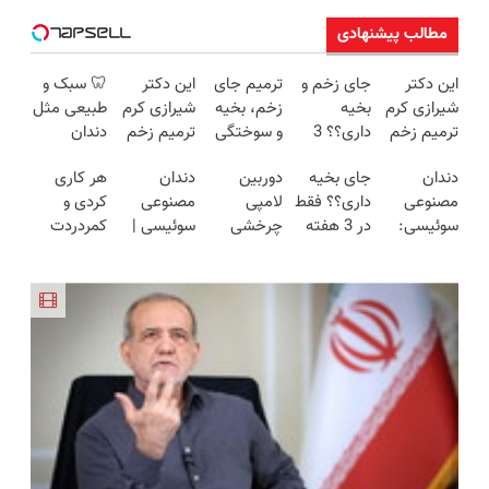
مطالب پیشنهادی
این دکتر
جای زخم و
ترمیم جای
این دکتر
🦷 سبک و
شیرازی کرم
بخیه
زخم، بخیه
شیرازی کرم
طبیعی مثل
ترمیم زخم
داری؟؟ 3
و سوختگی
ترمیم زخم
دندان
ایرانی را
هفته‌ای
فقط در 3
ایرانی را
خودت!
دندان
جای بخیه
دوربین
دندان
هر کاری
ساخت!!!
محوش کن!
هفته!!😍
ساخت!!!
نصب آسان
مصنوعی
داری؟؟ فقط
لامپی
مصنوعی
کردی و
و پرداخت
سوئیسی:
در 3 هفته
چرخشی
سوئیسی |
کمردردت
اقساطی 💳
جدیدترین
ترمیمش
360 درجه
سبک،
درمان نشد؟
📍 تهران
فناوری
کن!😍
فقط امروز
مقاوم،
پر کردن
اروپا، سبک
حراج شد🔥
طبیعی!
پرسشنامه و
و مقاوم |
پرداخت
ویزیت
دریافت راه
پرداخت
درب منزل
رایگان+پرداخت
حل
قسطی
اقساطی😍