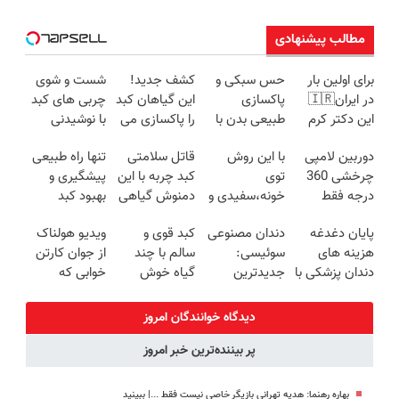
مطالب پیشنهادی
برای اولین بار
حس سبکی و
کشف جدید!
شست و شوی
در ایران🇮🇷
پاکسازی
این گیاهان کبد
چربی های کبد
این دکتر کرم
طبیعی بدن با
را پاکسازی می
با نوشیدنی
ترمیم کننده 23
دمنوش
کنند(سفارش با
گیاهی(55%تخفیف)
دوربین لامپی
با این روش
قاتل سلامتی
تنها راه طبیعی
روزه ساخت!
کبد55%تخفیف
تخفیف ویژه)
چرخشی 360
توی
کبد چربه با این
پیشگیری و
درجه فقط
خونه،سفیدی و
دمنوش گیاهی
بهبود کبد
امروز حراج شد
زیبایی دندوناتو
کبدتو بیمه کن
چرب(دمنوش
پایان دغدغه
دندان مصنوعی
کبد قوی و
ویدیو هولناک
🔥 پرداخت
برگردون
سم زدای
هزینه های
سوئیسی:
سالم با چند
از جوان کارتن
درب منزل
(40%off)
گیاهی)
دندان پزشکی با
جدیدترین
گیاه خوش
خوابی که
پک سفید
فناوری اروپا،
طعم
میلیاردر شد.
کننده خانگی
سبک و مقاوم |
آموزش رایگان
دیدگاه خوانندگان امروز
پرداخت قسطی
پر بیننده‌ترین خبر امروز
بهاره رهنما: هدیه تهرانی بازیگر خاصی نیست فقط ...|‌ ببینید