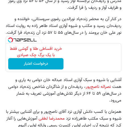
مدرس و ردیف‌دان برجسته آواز رسید و از سال ۵۴ تا ۵۶ نزد وی رموز
و ظرایف آواز و ردیف را فرا گرفت.
در کنار آن به محضر زنده‌یاد نورالدین رضوی سروستانی، خواننده و
ردیف‌دان رسید و مکتب و شیوه آوازی استاد طاهر زاده به روایت استاد
نور علی خان برومند را در سال‌های ۵۵ تا ۵۷ نزد آن زنده‌یاد فرا گرفت.
خرید اقساطی طلا و گوشی فقط
با یک برگ چک صیادی
درخواست اعتبار
آشنایی با شیوه و سبک آوازی استاد عبداله خان دوامی به یاری و
همت
نصراله ناصح‌پور
، ردیف‌دان و از شاگردان شاخص زنده‌یاد دوامی
در سال‌های ۵۹ تا ۶۴ از دیگر تلاش‌های آموزشی تعریف به شمار
می‌رود.
همزمان با کسب دانش آوازی نزد آقای ناصح‌پور و برای آشنایی بیشتر با
شیوه و سبک مکتب طاهرزاده نزد
محمدرضا لطفی
آموزش‌هایی را آغاز
کرد که نتیجه آن، اجرای اولین کنسرت رسمی وارائه اولین آلبوم