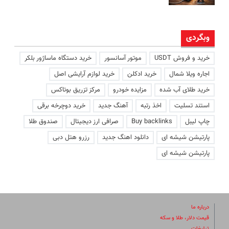
وبگردی
خرید و فروش USDT
موتور آسانسور
خرید دستگاه ماساژور بلکر
اجاره ویلا شمال
خرید ادکلن
خرید لوازم آرایشی اصل
خرید طلای آب شده
مزایده خودرو
مرکز تزریق بوتاکس
استند تسلیت
اخذ رتبه
آهنگ جدید
خرید دوچرخه برقی
چاپ لیبل
Buy backlinks
صرافی ارز دیجیتال
صندوق طلا
پارتیشن شیشه ای
دانلود اهنگ جدید
رزرو هتل دبی
پارتیشن شیشه ای
درباره ما
قیمت دلار، طلا و سکه
تبلیغات