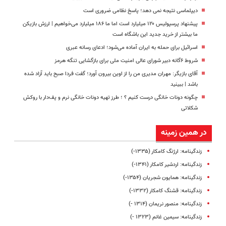
دیپلماسی نتیجه‌ نمی دهد؛ پاسخ نظامی ضروری است
پیشنهاد پرسپولیس ۱۲۰ میلیارد است اما ما ۱۸۶ میلیارد می‌خواهیم | ارزش بازیکن
ما بیشتر از خرید جدید این باشگاه است
اسرائیل برای حمله به ایران آماده می‌شود؛ ادعای رسانه عبری
شروط ۶گانه دبیر شورای عالی امنیت ملی برای بازگشایی تنگه هرمز
آقای بازیگر: مهران مدیری من را از اوین بیرون آورد؛ گفت فردا صبح باید آزاد شده
باشد | ببینید
چگونه دونات خانگی درست کنیم ؟ ؛ طرز تهیه دونات خانگی نرم و پف‌دار با روکش
شکلاتی
در همین زمینه
زندگینامه: ارژنگ کامکار (۱۳۳۵-)
زندگینامه: اردشیر کامکار (۱۳۴۱-)
زندگینامه: همایون شجریان (۱۳۵۴-)
زندگینامه: قشنگ کامکار (۱۳۳۲-)
زندگینامه: منصور نریمان (۱۳۱۴ -)
زندگینامه: سیمین غانم (۱۳۲۳ -)