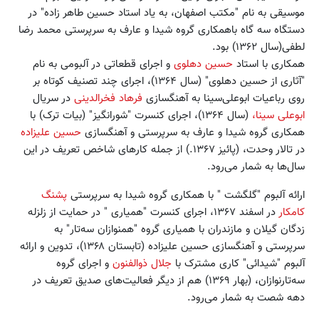
موسیقی به نام "مکتب اصفهان، به یاد استاد حسین طاهر زاده" در
دستگاه سه گاه باهمکاری گروه شیدا و عارف به سرپرستی محمد رضا
لطفی(سال ۱۳۶۲) بود.
همکاری با استاد
حسین دهلوی
و اجرای قطعاتی در آلبومی به نام
"آثاری از حسین دهلوی" (سال ۱۳۶۴)، اجرای چند تصنیف کوتاه بر
روی رباعیات ابوعلی‌سینا به آهنگسازی
فرهاد فخرالدینی
در سریال
ابوعلی سینا،
(سال ۱۳۶۴)، اجرای کنسرت "شورانگیز" (بیات ترک) با
همکاری گروه شیدا و عارف به سرپرستی و آهنگسازی
حسین علیزاده
در تالار وحدت، (پائیز ۱۳۶۷.) از جمله کارهای شاخص تعریف در این
سال‌ها به شمار می‌رود.
ارائه آلبوم "گلگشت " با همکاری گروه شیدا به سرپرستی
پشنگ
کامکار
در اسفند ۱۳۶۷، اجرای کنسرت "همیاری " در حمایت از زلزله
زدگان گیلان و مازندران با همیاری گروه "همنوازان سه‌تار" به
سرپرستی و آهنگسازی حسین علیزاده (تابستان ۱۳۶۸)، تدوین و ارائه
آلبوم "شیدائی" کاری مشترک با
جلال ذوالفنون
و اجرای گروه
سه‌تارنوازان، (بهار ۱۳۶۹) هم از دیگر فعالیت‌های صدیق تعریف در
دهه شصت به شمار می‌رود.