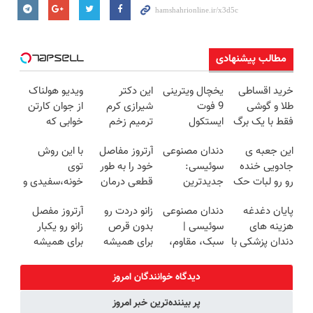
مطالب پیشنهادی
خرید اقساطی
یخچال ویترینی
این دکتر
ویدیو هولناک
طلا و گوشی
9 فوت
شیرازی کرم
از جوان کارتن
فقط با یک برگ
ایستکول
ترمیم زخم
خوابی که
چک صیادی
(جدید)
ایرانی را
میلیاردر شد.
این جعبه ی
دندان مصنوعی
آرتروز مفاصل
با این روش
ساخت!!!
آموزش رایگان
جادویی خنده
سوئیسی:
خود را به طور
توی
رو رو لبات حک
جدیدترین
قطعی درمان
خونه،سفیدی و
میکنه
فناوری اروپا،
کنید!
زیبایی دندوناتو
پایان دغدغه
دندان مصنوعی
زانو دردت رو
آرتروز مفصل
خرید40%تخفیف
سبک و مقاوم |
◗پرسش‌نامه◖
برگردون
هزینه های
سوئیسی |
بدون قرص
زانو رو یکبار
پرداخت قسطی
(40%off)
دندان پزشکی با
سبک، مقاوم،
برای همیشه
برای همیشه
پک سفید
طبیعی! ویزیت
خوب کن! (قدم
درمان کن!
کننده خانگی
رایگان+پرداخت
اول،
◗پرسش‌نامه◖
دیدگاه خوانندگان امروز
اقساطی😍
پرسش‌نامه)
پر بیننده‌ترین خبر امروز