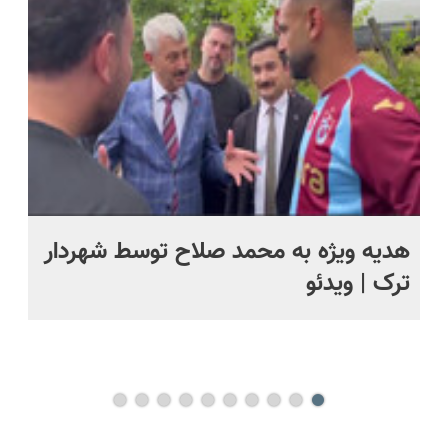
پرداخت
رایگان+پرداخت
قسطی
اقساطی😍
ت
هدیه ویژه به محمد صلاح توسط شهردار
تص
ترک | ویدئو
وی