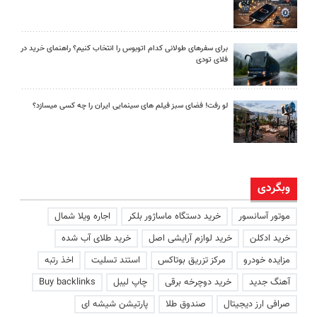
برای سفرهای طولانی کدام اتوبوس را انتخاب کنیم؟ راهنمای خرید در
فلای تودی
لو رفت! فضای سبز فیلم های سینمایی ایران را چه کسی میسازد؟
وبگردی
موتور آسانسور
خرید دستگاه ماساژور بلکر
اجاره ویلا شمال
خرید ادکلن
خرید لوازم آرایشی اصل
خرید طلای آب شده
مزایده خودرو
مرکز تزریق بوتاکس
استند تسلیت
اخذ رتبه
آهنگ جدید
خرید دوچرخه برقی
چاپ لیبل
Buy backlinks
صرافی ارز دیجیتال
صندوق طلا
پارتیشن شیشه ای