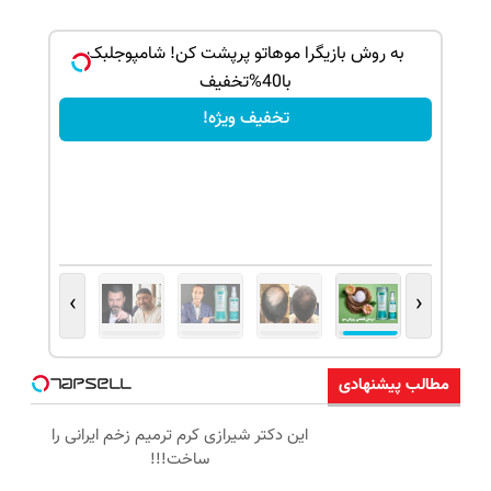
ک جهت
به روش بازیگرا موهاتو پرپشت کن! شامپوجلبک
با40%تخفیف
تخفیف ویژه!
›
‹
مطالب پیشنهادی
این دکتر شیرازی کرم ترمیم زخم ایرانی را
ساخت!!!