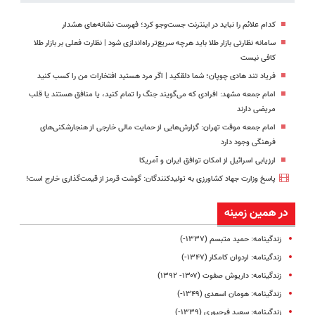
کدام علائم را نباید در اینترنت جست‌وجو کرد؛ فهرست نشانه‌های هشدار
سامانه نظارتی بازار طلا باید هرچه سریع‌تر راه‌اندازی شود | نظارت فعلی بر بازار طلا
کافی نیست
فریاد تند هادی چوپان؛‌ شما دلقکید | اگر مرد هستید افتخارات من را کسب کنید
امام جمعه مشهد: افرادی که می‌گویند جنگ را تمام کنید، یا منافق هستند یا قلب
مریضی دارند
امام جمعه موقت تهران: گزارش‌هایی از حمایت مالی خارجی از هنجارشکنی‌های
فرهنگی وجود دارد
ارزیابی اسرائیل از امکان توافق ایران و آمریکا
پاسخ وزارت جهاد کشاورزی به تولیدکنندگان: گوشت قرمز از قیمت‌گذاری خارج است!
در همین زمینه
زندگینامه: حمید متبسم (۱۳۳۷-)
زندگینامه: اردوان کامکار (۱۳۴۷-)
زندگینامه: داریوش صفوت (۱۳۰۷- ۱۳۹۲)
زندگینامه: هومان اسعدی (۱۳۴۹-)
زندگینامه: سعید فرجپوری (۱۳۳۹-)