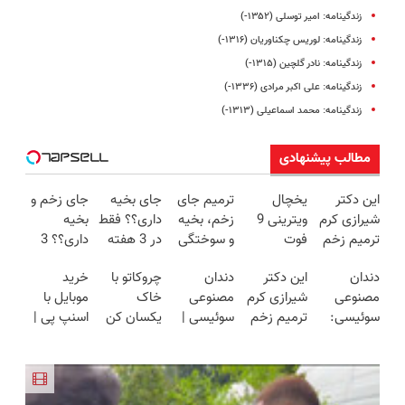
زندگینامه: امیر توسلی (۱۳۵۲-)
زندگینامه: لوریس چکناوریان (۱۳۱۶-)
زندگینامه: نادر گلچین (۱۳۱۵-)
زندگینامه: علی اکبر مرادی (۱۳۳۶-)
زندگینامه‌‌‌‌‌‌: محمد اسماعیلی (۱۳۱۳-)
مطالب پیشنهادی
این دکتر
یخچال
ترمیم جای
جای بخیه
جای زخم و
شیرازی کرم
ویترینی 9
زخم، بخیه
داری؟؟ فقط
بخیه
ترمیم زخم
فوت
و سوختگی
در 3 هفته
داری؟؟ 3
ایرانی را
ایستکول
فقط در 3
ترمیمش
هفته‌ای
دندان
این دکتر
دندان
چروکاتو با
خرید
ساخت!!!
(جدید)
هفته!!😍
کن!😍
محوش کن!
مصنوعی
شیرازی کرم
مصنوعی
خاک
موبایل با
سوئیسی:
ترمیم زخم
سوئیسی |
یکسان کن
اسنپ پی |
جدیدترین
ایرانی را
سبک،
(روش
در ۴ قسط
فناوری
ساخت!!!
مقاوم،
خانگی+آسان+به
بدون سود و
اروپا، سبک
طبیعی!
صرفه)
کارمزد!
و مقاوم |
ویزیت