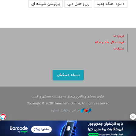
دانلود اهنگ جدید
رزرو هتل دبی
پارتیشن شیشه ای
درباره ما
قیمت دلار، طلا و سکه
تبلیغات
نسخه دسکتاپ
حقوق همشهری‌آنلاین متعلق به موسسه همشهری است
Copyright © 2020 HamshahriOnline, All rights reserved
طراحی و تولید: نستوه