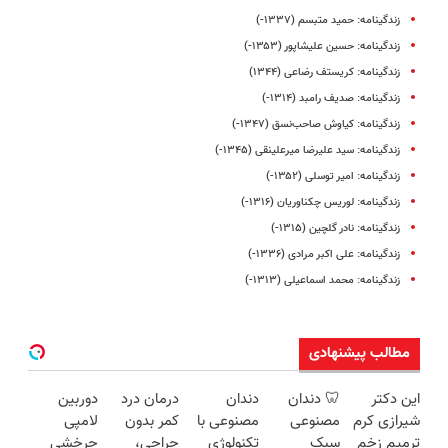
زندگینامه: حمید متبسم (۱۳۳۷-)
زندگینامه: حسین علیشاپور (۱۳۵۳-)
زندگینامه: کریستف رضاعی (۱۳۴۴)
زندگینامه: صدیف رامبد (۱۳۱۴-)
زندگینامه: کیاوش صاحب‌نسق (۱۳۴۷-)
زندگینامه: سید علیرضا میرعلینقی (۱۳۴۵-)
زندگینامه: امیر توسلی (۱۳۵۲-)
زندگینامه: لوریس چکناوریان (۱۳۱۶-)
زندگینامه: نادر گلچین (۱۳۱۵-)
زندگینامه: علی اکبر مرادی (۱۳۳۶-)
زندگینامه‌‌‌‌‌‌: محمد اسماعیلی (۱۳۱۳-)
مطالب پیشنهادی
این دکتر
🦷 دندان
دندان
درمان درد
دوربین
شیرازی کرم
مصنوعی
مصنوعی با
کمر بدون
لامپی
ترمیم زخم
سبک
تکنولوژی
جراحی،
چرخشی