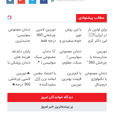
مطالب پیشنهادی
برای اولین بار
با این روش
دوربین لامپی
دندان مصنوعی
در ایران🇮🇷
توی
چرخشی 360
سوئیسی:
این دکتر کرم
خونه،سفیدی و
درجه فقط
جدیدترین
ترمیم کننده 23
زیبایی دندوناتو
امروز حراج شد
فناوری اروپا،
دوربین
دندان مصنوعی
🦷 دندان
پایان دغدغه
روزه ساخت!
برگردون
🔥 پرداخت
سبک و مقاوم |
مداربسته با
سوئیسی |
مصنوعی سبک
هزینه های
(40%off)
درب منزل
پرداخت قسطی
چرخش 360°
سبک، مقاوم،
سوئیسی | 📍
دندان پزشکی با
+ تخفیف
طبیعی! ویزیت
تهران | ✅
پک سفید
دندان مصنوعی
با کم‌ترین
با اعتماد بنفس
🔥دوربین
(ضمانت
رایگان+پرداخت
ویزیت رایگان +
کننده خانگی
با تکنولوژی
قیمت بهترین
لبخند بزن (ژل
لامپی چرخشی
تعویض +
اقساطی😍
اقساط
دیجیتال
دوربین
سفیدکننده
360 درجه🔥
پرداخت درب
سوئیسی🇨🇭
مداربسته رو
دندان40%تخفیف)
پرداخت درب
منزل)
بخر❗❗❗
منزل + گارانتی
دیدگاه خوانندگان امروز
تعویض
پر بیننده‌ترین خبر امروز