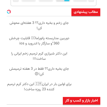
مطالب پیشنهادی
جای زخم و بخیه داری؟؟ 3 هفته‌ای محوش
کن!
دوربین مداربسته پانوراما👈🏻 قابلیت چرخش
360°و سازگار با اندروید و ios
این دکتر شیرازی کرم ترمیم زخم ایرانی را
ساخت!!!
جای بخیه داری؟؟ فقط در 3 هفته ترمیمش
کن!😍
برای اولین بار در ایران🇮🇷 این دکتر کرم ترمیم
کننده 23 روزه ساخت!
اخبار بازار و کسب و کار