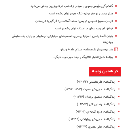
گفت‌وگوی رئیس‌جمهور با مردم از امشب در تلویزیون پخش می‌شود
پیش‌نویس توافق درباره تنگه هرمز نهایی شده است
فرمان بسیج عمومی در یمن؛ صنعا آماده نبرد فراگیر با عربستان
توافق ایران و عمان در آستانه نهایی شدن است
پایان قصه رامین | مرثیه‌ای برای تعصب‌های میلیاردی؛ رضاییان و پایان یک نمایش
پرهزینه
بند دردسرساز تفاهمنامه اسلام آباد + ویدئو
برنامه شارژ اعتبار کالابرگ و چند خبر خوب دیگر...
در همین زمینه
زندگینامه: آذر هاشمی (۱۳۳۲-)
زندگینامه: داریوش صفوت (۱۳۰۷- ۱۳۹۲)
زندگینامه: منصور نریمان (۱۳۱۴ -)
زندگینامه: رضا یزدانی (۱۳۵۲ -)
زندگینامه: داود گنجه‌ای (۱۳۲۱-)
زندگینامه: داریوش پیرنیاکان (۱۳۳۴-)
زندگینامه: علی رهبری (۱۳۲۷-)