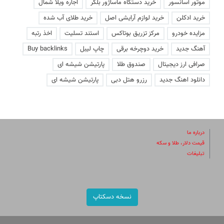
موتور آسانسور
خرید دستگاه ماساژور بلکر
اجاره ویلا شمال
خرید ادکلن
خرید لوازم آرایشی اصل
خرید طلای آب شده
مزایده خودرو
مرکز تزریق بوتاکس
استند تسلیت
اخذ رتبه
آهنگ جدید
خرید دوچرخه برقی
چاپ لیبل
Buy backlinks
صرافی ارز دیجیتال
صندوق طلا
پارتیشن شیشه ای
دانلود اهنگ جدید
رزرو هتل دبی
پارتیشن شیشه ای
درباره ما
قیمت دلار، طلا و سکه
تبلیغات
نسخه دسکتاپ