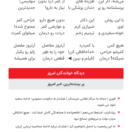
می‌شه، اگر این
هزینه های
از کمر درد بدون
سوئیسی:
پرسشنامه رو پر
دندان پزشکی با
نیاز به دارو!
جدیدترین
کنی!!
پک سفید
(◂پرسش‌نامه)
فناوری اروپا،
با این روش
این دکتر
بدون هیچ دارو
جراحی کمر
کننده خانگی
سبک و مقاوم |
توی
شیرازی کرم
و عوارضی کمر
ممنوع شده!
پرداخت قسطی
خونه،سفیدی و
ترمیم زخم
دردت رو درمان
میخوای کمرت
زیبایی دندوناتو
ایرانی را
کن!
رو در منزل
هیچ کس
با کمردرد
آرتروز مفاصل
آرتروز مفصل
برگردون
ساخت!!!
(پرسش‌نامه)
درمان کنی؟
کمرشو جراحی
خداحافظی کن!
خود را به طور
زانو رو یکبار
(40%off)
((پرسش‌نامه))
نمیکنه❗ درمان
(فیلم و ببین ◀
قطعی درمان
برای همیشه
کمردرد بدون
پرسش‌نامه رو
کنید!
درمان کن!
قرص
پرکن)
◗پرسش‌نامه◖
◗پرسش‌نامه◖
دیدگاه خوانندگان امروز
(پرسشنامه)
پر بیننده‌ترین خبر امروز
فوری | حمله به مراکز نظامی عربستان | هشدار به حکومت سعودی؛ ادامه بدهید
نابود می شوید
پزشکیان؛ استعفا نمی‌دهم | تفاهم‌نامه با هماهنگی کامل امضا شد ؛ هیچ اختلافی
میان دولت و نیروهای مسلح نبود
ما این وضعیت را تحمل نخواهیم کرد | هشدار درباره ادامه محاصره دریایی ایران