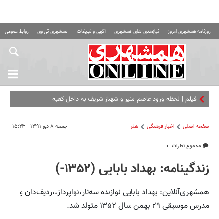
روزنامه همشهری امروز
نیازمندی های همشهری
آگهی و تبلیغات
همشهری تی وی
روابط عمومی ه
فیلم | لحظه ورود عاصم منیر و شهباز شریف به داخل کعبه
صفحه اصلی
اخبار فرهنگی
هنر
جمعه ۸ دی ۱۳۹۱ - ۱۵:۲۳
مجموع نظرات: ۰
زندگینامه: بهداد بابایی (۱۳۵۲-)
همشهری‌آنلاین: بهداد بابایی نوازنده سه‌تار،نواپرداز،،ردیف‌دان و
مدرس موسیقی ۲۹ بهمن سال ۱۳۵۲ متولد شد.