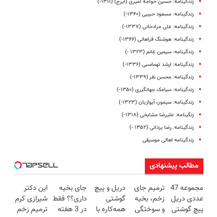
زندگینامه: حسین خواجه امیری (ایرج) (۱۳۱۱-)
زندگینامه: مسعود حبیبی (۱۳۴۰-)
زندگینامه: علی مرادخانی (۱۳۳۷-)
زندگینامه: هوشنگ فراهانی (۱۳۴۶-)
زندگینامه: سیمین غانم (۱۳۲۳ -)
زندگینامه: ارشد تهماسبی (۱۳۳۶-)
زندگینامه: محسن نفر (۱۳۳۹-)
زندگینامه: سیامک جهانگیری (۱۳۵۰-)
زندگینامه: سیمون آیوازیان (۱۳۲۳-)
زنگینامه: علیرضا مشایخی (۱۳۱۸-)
زندگینامه: رضا یزدانی (۱۳۵۲ -)
زندگینامه اهالی موسیقی
مطالب پیشنهادی
مجموعه 47
ترمیم جای
دریل و پیچ
جای بخیه
این دکتر
عددی دریل
زخم، بخیه
گوشتی
داری؟؟ فقط
شیرازی کرم
پیچ گوشتی
و سوختگی
همه‌کاره با
در 3 هفته
ترمیم زخم