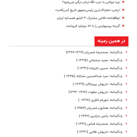
چرا جولانی با حزب الله لبنان درگیر نمی‌شود؟
ترامپ خطرناک‌ترین رئیس‌جمهور تاریخ آمریکاست
توافقنامه دفاعی مشترک ۳ کشور همسایه ایران
گزینه پرسپولیس را با ۷۰ میلیارد فروختند
در همین زمینه
زندگینامه: محمدرضا شجریان (۱۳۱۹-۱۳۹۹)
زندگینامه: مجید درخشانی (۱۳۳۵-)
زندگینامه: حسین علیزاده (۱۳۳۰-)
زندگینامه: سید عبدالحسین مختاباد (۱۳۴۵-)
زندگینامه: داریوش پیرنیاکان (۱۳۳۴-)
زندگینامه: داریوش صفوت (۱۳۰۷- ۱۳۹۲)
زندگینامه: شهرام ناظری (۱۳۲۸- )
زندگینامه: همایون شجریان (۱۳۵۴-)
زندگینامه: رامین جزایری (۱۳۴۰-)
زندگینامه: محمدرضا فیاض (۱۳۴۱-)
زندگینامه: داریوش طلایی (۱۳۳۱-)