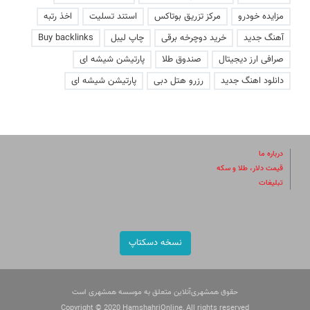
مزایده خودرو
مرکز تزریق بوتاکس
استند تسلیت
اخذ رتبه
آهنگ جدید
خرید دوچرخه برقی
چاپ لیبل
Buy backlinks
صرافی ارز دیجیتال
صندوق طلا
پارتیشن شیشه ای
دانلود اهنگ جدید
رزرو هتل دبی
پارتیشن شیشه ای
درباره ما
قیمت دلار، طلا و سکه
تبلیغات
نسخه دسکتاپ
حقوق همشهری‌آنلاین متعلق به موسسه همشهری است
Copyright © 2020 HamshahriOnline, All rights reserved