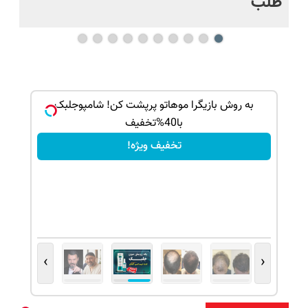
طلب
بک!
به روش بازیگرا موهاتو پرپشت کن! شامپوجلبک
با40%تخفیف
تخفیف ویژه!
›
‹