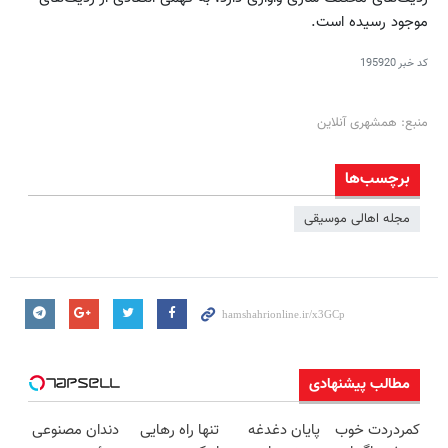
موجود رسیده است.
کد خبر
195920
منبع: همشهری آنلاین
برچسب‌ها
مجله اهالی موسیقی
مطالب پیشنهادی
کمردردت خوب
پایان دغدغه
تنها راه رهایی
دندان مصنوعی