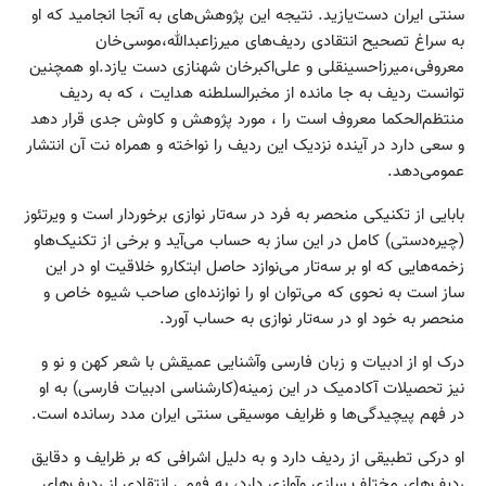
سنتی ایران دست‌یازید. نتیجه این پژوهش‌های به آنجا انجامید که او
به سراغ تصحیح ‌انتقادی ردیف‌های میرزا‌عبدالله،موسی‌خان
معروفی،میرزاحسینقلی و علی‌اکبرخان شهنازی دست یازد.او همچنین
توانست ردیف به جا مانده از مخبرالسلطنه هدایت ، که به ردیف
منتظم‌الحکما معروف است را ، مورد پژوهش و کاوش جدی قرار دهد
و سعی دارد در آینده نزدیک این ردیف را نواخته و همراه نت آن انتشار
عمومی‌دهد.
بابایی از تکنیکی منحصر به فرد در سه‌تار نوازی برخوردار است و ویرتئوز
(چیره‌دستی) کامل در این ساز به حساب می‌آید و برخی از تکنیک‌هاو
زخمه‌هایی که او بر سه‌تار می‌نوازد حاصل ابتکارو خلاقیت او در این
ساز است به نحوی که می‌توان او را نوازنده‌ای صاحب شیوه خاص و
منحصر به خود او در سه‌تار نوازی به حساب آورد.
درک او از ادبیات و زبان فارسی و‌آشنایی عمیقش با شعر کهن و نو و
نیز تحصیلات آکادمیک در این زمینه(کارشناسی ادبیات فارسی) به او
در فهم پیچیدگی‌ها و ظرایف موسیقی سنتی ایران مدد رسانده است.
او درکی تطبیقی از ردیف دارد و به دلیل اشرافی که بر ظرایف و دقایق
ردیف‌های مختلف سازی وآوازی دارد، به فهمی انتقادی از ردیف‌های