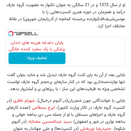
او از سال 1373 و در 21 سالگی به عنوان تکنواز به عضویت گروه عارف
در‌آمد و همزمان در حوزه هنری کنسرت‌هایی را با
مونس‌شریف‌اف(نوازنده برجسته کمانچه از آذربایجان شوروی) در نقاط
مختلف اجرا کرد.
پایان دغدغه هزینه های دندان
پزشکی با پک سفید کننده خانگی
تخفیف ویژه!
بابایی بعد از آن به پای ثابت گروه عارف تبدیل شد و شاید بتوان گفت
تنها نوازنده‌سه‌تاری بود که در کنار سازهای پرحجم گروه عارف توانست
تشخصی ویژه به ظرفیت‌های این ساز ، با ریزهای پر و آبشاروار بدهد.
بابایی با خوانندگانی چون شجریان(در آلبوم درخیال)،
شهرام ناظری
(در
کنسرت گروه عارف در تالار وزارت کشور)،
ایرج بسطامی
(عمده کارهای
گروه عارف و اجراهای مستقل با او از جمله سی دی بداهه خوانی و
بداهه نوازی در شور و اصفهان) ،
سید عبدالحسین مختاباد
(در آلبوم
شکوه)
، حمیدرضا نوربخش
(در کنسرت‌ها) و علی جهاندار به عنوان