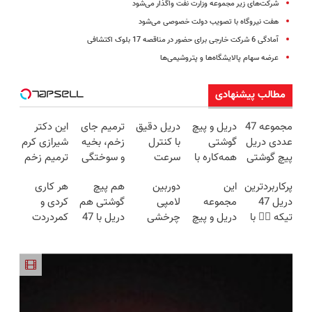
شرکت‌های زیر مجموعه وزارت نفت واگذار می‌شود
هفت‌ نیروگاه‌ با تصویب‌ دولت خصوصی‌ می‌‌شود
آمادگی 6 شرکت خارجی برای حضور در مناقصه 17 بلوک اکتشافی
عرضه سهام پالایشگاه‌ها و پتروشیمی‌ها
مطالب پیشنهادی
مجموعه 47
دریل و پیچ
دریل دقیق
ترمیم جای
این دکتر
عددی دریل
گوشتی
با کنترل
زخم، بخیه
شیرازی کرم
پیچ گوشتی
همه‌کاره با
سرعت
و سوختگی
ترمیم زخم
شارژی
گیربکس
اتوماتیک 🎯
فقط در 3
ایرانی را
پرکاربردترین
این
دوربین
هم پیچ
هر کاری
(تخفیف به
هوشمند ⚙️
(مجموعه
هفته!!😍
ساخت!!!
دریل 47
مجموعه
لامپی
گوشتی هم
کردی و
مدت
(نصف
47عددی +
تیکه 👈🏻 با
دریل و پیچ
چرخشی
دریل با 47
کمردردت
محدود)
قیمت بازار
تخفیف
کمترین
گوشتی رو با
360 درجه
تیکه
درمان نشد؟
🔥)
ویژه)
قیمت 🔥
گارانتی و
فقط امروز
کاربردی! تا
پر کردن
نصف قیمت
حراج شد🔥
تخفیف داره
پرسشنامه و
بخر!😉
پرداخت
بخرش!🔥
دریافت راه
درب منزل
حل