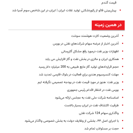
قیمت گندم
پیش‌بینی فائو از رکوردشکنی تولید غلات ایران | ایران در این شاخص سوم آسیا شد
در همین زمینه
آخرین وضعیت کارت هوشمند سوخت
آخرین اخبار از عرضه سهام شرکت‌های نفتی در بورس
اظهارات وزیر نفت درمورد رفع مشکل گازرسانی
همکاری ایران و مالزی در بخش نفت و گاز افزایش می یابد
حجم قراردادهای تولید گاز مایع طبیعی به 200 میلیارد دلار رسید
مهلت کنسرسیوم هندی برای فعالیت در بلوک فارسی تمدید شد
وزیر نفت: هنوز در مورد قیمت نفت در بودجه تصمیمی نگرفته ایم
بورس نفت در انتظار اقدام رئیس جمهوری
اساسنامه شرکت ملی نفت به مجلس ارائه می‌شود
ظرفیت اکتشاف نفت در ایران بسیار بالاست
واگذاری سهام 124 شرکت نفتی
با اجرای اصل ‪،۴۴‬ بخشی از وظایف دولت به بخش خصوصی واگذار می‌شود
حجت بر مسئولان تمام شد