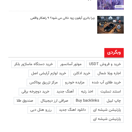
چرا باتری آیفون زود خالی می شود؟ ۹ راهکار واقعی
وبگردی
خرید و فروش USDT
موتور آسانسور
خرید دستگاه ماساژور بلکر
اجاره ویلا شمال
خرید ادکلن
خرید لوازم آرایشی اصل
خرید طلای آب شده
مزایده خودرو
مرکز تزریق بوتاکس
استند تسلیت
اخذ رتبه
آهنگ جدید
خرید دوچرخه برقی
چاپ لیبل
Buy backlinks
صرافی ارز دیجیتال
صندوق طلا
پارتیشن شیشه ای
دانلود اهنگ جدید
رزرو هتل دبی
پارتیشن شیشه ای