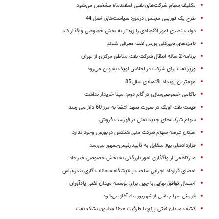
تکلیف سهام شرکت‌های نفتی اسفندماه مشخص می‌شود
طرح یک فوریتی مجلس درمورد سیاست‌های اصل 44
دولت تصدی امور اقتصادی را زودتر به بخش خصوصی واگذار کند
نامزدهای دبیرکلی بورس نفت معرفی شدند
برنامه 2 ساله انتقال شرکت نفت مناطق مرکزی از تهران
وزیر نفت برای شرکت در اجلاس اوپک به وین می‌رود
مهمترین رویداد اقتصادی سال 85
ناکامی خصوصی‌سازی در گام دوم: مپنا خریدار نداشت
قیمت نفت اوپک در صورت تعهد اعضا به مرز 60 دلار می رسد
سهام شرکت‌های جدید نفتی در فهرست فروش
امکان عرضه سهام شرکت ملی نفتکش در بورس وجود ندارد
قراردادهای بیع متقابل به تأیید رئیس‌جمهور می‌رسد
میرکاظمی از واگذاری امور بازرگانی به بخش خصوصی خبر داد
امضای قرارداد اجرایی ساخت پالایشگاه میعانات گازی بندرعباس
احتمال توافق نهایی با چین برای توسعه میدان نفتی یادآوران
فروش سهام نفتی از شهریور ماه آغاز می‌شود
کشف میدان نفتی پرنج با ظرفیت ۱۶۰۰ میلیون بشکه نفت