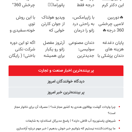
این دکتر کرم
درجه فقط
پانوراما👈🏻
چرخش 360°
ترمیم کننده 23
امروز حراج شد
قابلیت چرخش
+ تخفیف
🔥دوربین
با زاپیامکس،
ویدیو هولناک
با این روش
روزه ساخت!
🔥 پرداخت
360°و سازگار با
(ضمانت
لامپی چرخشی
به راحتی درد
از جوان کارتن
توی
درب منزل
اندروید و ios
تعویض +
360 درجه🔥
زانو را درمان
خوابی که
خونه،سفیدی و
پرداخت درب
پرداخت درب
کنید!
میلیاردر شد.
زیبایی دندوناتو
منزل)
پایان دغدغه
دندان مصنوعی
آرتروز مفصل
اگه تو این دوره
منزل + گارانتی
آموزش رایگان
برگردون
هزینه های
سوئیسی:
زانو رو یکبار
شرکت نکنی
تعویض
(40%off)
دندان پزشکی با
جدیدترین
برای همیشه
باختی! ( رایگان
پک سفید
فناوری اروپا،
درمان کن!
آموزش ببین
کننده خانگی
سبک و مقاوم |
◗پرسش‌نامه◖
پولدار شی)
پر بیننده‌ترین اخبار صنعت و تجارت
پرداخت قسطی
دیدگاه خوانندگان امروز
پر بیننده‌ترین خبر امروز
چرا واردات گوشت بوفالوی هندی به کشور مجاز شد؟ | مصرف آن برای خانوار مجاز
است؟
شیرهای پاستوریزه آب قاطی دارند؟ | پاسخ مدیرکل استاندارد به شایعات
ما پرداخت‌کننده نیستیم که بتوانیم خبر خوش بدهیم | خبر مهم درباره آزادسازی