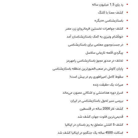
رد پای 1.5 میلیون ساله
کشف معنا با کلنگ
باستان‌شناسی «دیگر»
کشف جواهرات نخستین فرمانروای زن مصر
خون​آشام ونیزی به کمک باستان‌شناسان آمد
در جست‌وجوی معلمی برای باستان‌شناسی
پیگردی قلعه تاریخی سلاسل
تخلف در صدور مجوز باستان‌شناسی رامهرمز
پایان کاوش در صعب‌العبور‌ترین منطقه باستان‌شناسی
سقوط کامل امپراطوری رم در پیش است!
میراث یک حقیقت زنده
اسرار دوره هخامنشی و اشکانی مصون می‌ماند
بررسی سیر تحول باستان‌شناسی در ایران
کشف غار 2000‌ ساله در فلسطین
قدیمی‌ترین فلوت جهان کشف شد
کشف 5 کشتی متعلق‌ به رم باستان در ایتالیا
اسکلت 4500 ساله یک جنگجو در ایتالیا کشف شد