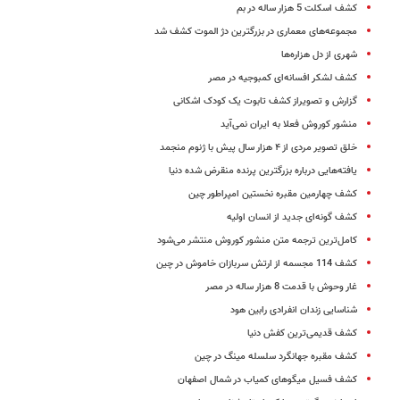
کشف اسکلت 5 هزار ساله در بم
مجموعه‌های معماری در بزرگترین دژ الموت کشف شد
شهری از دل هزاره‌ها
کشف لشکر افسانه‌ای کمبوجیه در مصر
گزارش و تصویراز کشف تابوت یک کودک اشکانی
منشور کوروش فعلا به ایران نمی‌آید
خلق تصویر مردی از ۴ هزار سال پیش با ژنوم منجمد
یافته‌هایی درباره بزرگترین پرنده منقرض شده دنیا
کشف چهارمین مقبره نخستین امپراطور چین
کشف گونه‌ای جدید از انسان اولیه
کامل‌ترین ترجمه‌ متن منشور کوروش منتشر می‌شود
کشف 114 مجسمه از ارتش سربازان خاموش در چین
غار وحوش با قدمت 8 هزار ساله در مصر
شناسایی زندان انفرادی رابین هود
کشف قدیمی‌ترین کفش دنیا
کشف مقبره جهانگرد سلسله مینگ در چین
کشف فسیل میگوهای کمیاب در شمال اصفهان