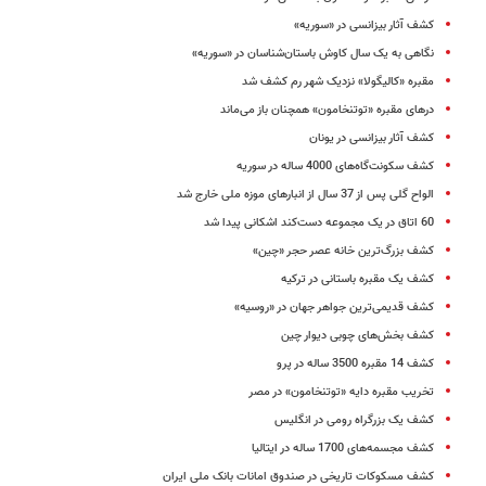
کشف آثار بیزانسی در «سوریه»
نگاهی به یک سال کاوش باستان‌شناسان در «سوریه»
مقبره «کالیگولا» نزدیک شهر رم کشف شد
درهای مقبره «توتنخامون» همچنان باز می‌ماند
کشف آثار بیزانسی در یونان
کشف سکونت‌گاه‌های 4000 ساله در سوریه
الواح گلی پس از 37 سال از انبارهای موزه ملی خارج شد
60 اتاق در یک مجموعه‌ دست‌کند اشکانی پیدا شد
کشف بزرگ‌ترین خانه عصر حجر «چین»
کشف یک مقبره‌ باستانی در ترکیه
کشف قدیمی‌ترین جواهر جهان در «روسیه»
کشف بخش‌های چوبی دیوار چین
کشف 14 مقبره 3500 ساله در پرو
تخریب مقبره دایه «توتنخامون» در مصر
کشف یک بزرگراه رومی در انگلیس
کشف مجسمه‌های 1700 ساله در ایتالیا
کشف مسکوکات تاریخی در صندوق امانات بانک ملی ایران