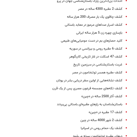
احداث بزرگ‌ترین پارک باستان‌شناسی جهان در پرو
کشف 2 مقبره 4300 ساله در مصر
کشف چاقوی یک بار مصرف 200 هزار ساله
کشف اسرار صداهای مرموز در معابد باستانی
بازسازی چهره زن 5 هزار ساله ایرانی
کلید حصارهای بم در دست مومیایی‌های طبیعی
کشف 6 مقبره‌ رومی و بیزانسی در سوریه
کشف 47 اسکلت در غار تاریخی کان‌گوهر
غربت باستان‌شناسی در سرزمین تاریخ
کشف مقبره همسر توتنخامون در مصر
کشف نشانه‌هایی از اولین سفر دریایی بشر در یونان
کشف تکه‌های مجسمه فرعون مصری پس از یک قرن
کشف آثار 2500 ساله در «چین»
باستان‌شناسان به رازهای مقبره‌ای باستانی پی‌بردند
کشف 17 مقبره در «چین»
کشف 2 شهر 4000 ساله در چین
کشف یک حمام رومی در اسپانیا
درهای مقبره توتنخامون بسته می‌شود