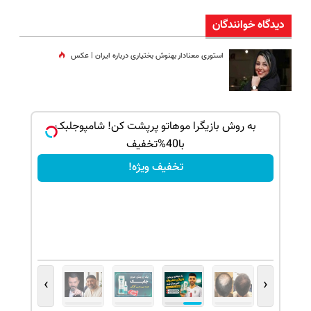
دیدگاه خوانندگان
استوری معنادار بهنوش بختیاری درباره ایران | عکس
بک!
به روش بازیگرا موهاتو پرپشت کن! شامپوجلبک
با40%تخفیف
تخفیف ویژه!
›
‹