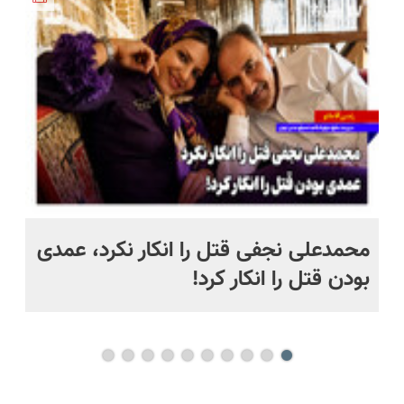
بخر!😉
تعویض)
بخرش!🔥
مدت
محدود
 به خاک
محمدعلی نجفی قتل را انکار نکرد، عمدی
عل
بودن قتل را انکار کرد!
آز