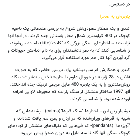
در دسترس.
پنجره‌ای به صحرا
کندی و یک همکار سعودی‌اش شروع به بررسی مقدماتی یک ناحیه
کوچک در 400 کیلومتری شمال محل باستانی جده کردند. در آنجا آنها
توانستند ساختارهای سنگی بزرگی که "کایت"(kite) نامیده می‌شوند،‌
را شناسایی کنند که به نظر دانشمندان برای به دام انداختن حیوانات و
گرد آوردن آنها کنار هم مورد استفاده قرار می‌گیرد.
کندی و همکارش ام سی بیشاپ برای بررسی حاضر، که به صورت
آنلاین در 28 ژانویه در جورنال علوم باستان‌شناختی منتشر شد، نگاه
روش‌مندتری را به یک پنجره 480 مایل مربعی نزدیک جده انداختند.
آنها 1997 ساختار متشکل از سنگ بازالت که محورطه لاوایی اطراف
آورده شده بود، را شناسایی کردند.
پرشمارترین این ساختارها "سنگ قبرها"(cairns) - پشته‌هایی که
شبیه به قبرهای ویران‌شده که در اردن و یمن هم یافت شده‌اند- و
"آویزه‌ها" (pendants)- که قبرهایی که دنباله‌های متشکل از توده‌های
کوچک سنگی آنها گاه تا سه مایل به درون صحرا پیش می‌رود.