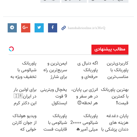
مطالب پیشنهادی
کاربردی‌ترین
اگه دنبال ی
ایمن‌ترین و
پاوربانک
پاوربانک با
پاوربانک
سریع‌ترین راه
شیائومی با
مناسب‌ترین
حرفه‌ای و
برای شارژ
تخفیف ویژه به
قیمت❗
قیمت مناسبی
گوشی😍👌🏻
مدت محدود🔥
بهترین پاوربانک
انرژی بی پایان،
یخچال ویترینی
برای اولین بار
تخفیف رو از
با کمترین
در هر سفر و
9 فوت
در ایران🇮🇷
دست نده👌🏻
قیمت❗
هر لحظه😍
ایستکول
این دکتر کرم
پاوربانک
(جدید)
ترمیم کننده 23
پایان دغدغه
پاوربانک
پاوربانک
ویدیو هولناک
شیائومی با
روزه ساخت!
هزینه های
شیائومی 2۰۰۰۰
شیائومی با
از جوان کارتن
تخفیف ویژه🔥
دندان پزشکی با
میلی آمپر🔥
قابلیت فست
خوابی که
پک سفید
(تخفیف +
شارژ در زمان
میلیاردر شد.