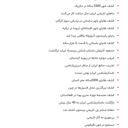
کشف شهر 2300 ساله در مکزیک
بناهای تاریخی ایران مثل ساعت کار می‌کنند
کشف بقایای شهر ساسانی در نزدیکی دیوار گرگان
کشف بقایای شهر افسانه‌ای تروجا در ترکیه
ردپای رابینسون کروزوئه واقعی پیدا شد
کشف اشیای باستانی با قدمت 5 هزار ساله
مسعود آذرنوش باستان شناس برجسته ایران درگذشت
غروب دوباره مادها در زیویه کردستان
تخریب منابع ایران از منظر دیرین‌شناسی
باستان‌شناسی ایران بومی نیست
کشف بقایای 2000ساله مغز انسان
کشف بزرگترین محل فسیل‌ها در چین
کشف مجسمه نوزده‌ مترى بودا در افغانستان
بازگشت باستان‌شناسی ایران به 40 سال پیش
دهانه ششم پل تاریخی بیستون کشف شد
بی‌مهری به آثار تاریخی
جستجو در شهر دقیانوس