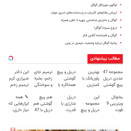
لوگوی موزیکال گوگل
ارزیابی رفتارهای کاربران در وب‌سایت‌های خبری جهان
گوگل و ماجرای شناسایی چهره با تلفن همراه
دروغ سیزده گوگل!
گوگل و فصلنامه آنلاین فکر
بیانیه گوگل درباره وضعیت جیمیل در چین
مطالب پیشنهادی
مجموعه 47
بهترین
دریل و پیچ
ترمیم جای
این دکتر
عددی دریل
پاوربانک با
گوشتی
زخم، بخیه
شیرازی کرم
پیچ گوشتی
کمترین
همه‌کاره با
و سوختگی
ترمیم زخم
شارژی
قیمت❗
گیربکس
فقط در 3
ایرانی را
یخچال
این
دریل
هم پیچ
🔧 همه
(تخفیف به
هوشمند ⚙️
هفته!!😍
ساخت!!!
ویترینی 9
مجموعه
شارژی با
گوشتی هم
ابزارهایی که
مدت
(نصف
فوت
دریل و پیچ
قدرت
دریل با 47
نیاز داری،
محدود)
قیمت بازار
ایستکول
گوشتی رو با
سوپرمن😉
تیکه
توی یه کیف
🔥)
(جدید)
گارانتی و
(مجموعه47عددی
کاربردی! تا
جمع شده!
نصف قیمت
با گارانتی
تخفیف داره
تخفیف به