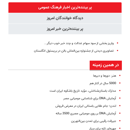
کننده خانگی
پرداخت درب
های بی برقی⚡
آموزش رایگان
پر بیننده‌ترین اخبار فرهنگ عمومی
منزل)
دیدگاه خوانندگان امروز
پر بیننده‌ترین خبر امروز
واریز بخشی از سود سهام عدالت و چند خبر خوب دیگر...
تصاویری دیدنی از جشنواره بین‌المللی بالن در بریستول انگلستان
در همین زمینه
هنر: دورها و دیرها
5000 سال در کنار هم
مدارک باستان‌شناختی، موّید تاریخ باشکوه ایران است
آزمایش ‌DNA برای شناسایی مومیایی مصر
لندن؛ جام طلایی باستانی ایران در معرض فروش
آزمایش DNA بر روی مومیایی مصری 3500 ساله
جیرفت رقیبی برای تمدن بین‌النهرین
چهره‌ای تازه برای سزار