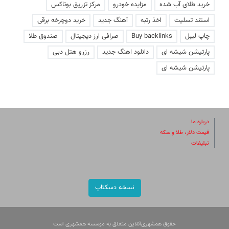
خرید طلای آب شده
مزایده خودرو
مرکز تزریق بوتاکس
استند تسلیت
اخذ رتبه
آهنگ جدید
خرید دوچرخه برقی
چاپ لیبل
Buy backlinks
صرافی ارز دیجیتال
صندوق طلا
پارتیشن شیشه ای
دانلود اهنگ جدید
رزرو هتل دبی
پارتیشن شیشه ای
درباره ما
قیمت دلار، طلا و سکه
تبلیغات
نسخه دسکتاپ
حقوق همشهری‌آنلاین متعلق به موسسه همشهری است