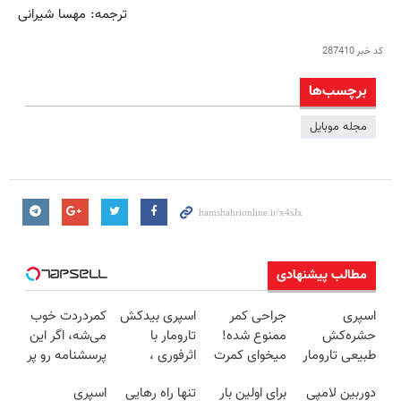
ترجمه: مهسا شیرانی
کد خبر
287410
برچسب‌ها
مجله موبایل
مطالب پیشنهادی
اسپری
جراحی کمر
اسپری بیدکش
کمردردت خوب
حشره‌کش
ممنوع شده!
تارومار با
می‌شه، اگر این
طبیعی تارومار
میخوای کمرت
اثرفوری ،
پرسشنامه رو پر
سازگار با محیط
رو در منزل
محافظ لباس
کنی!!
دوربین لامپی
برای اولین بار
تنها راه رهایی
اسپری
زیست و با
درمان کنی؟
در مقابل بید