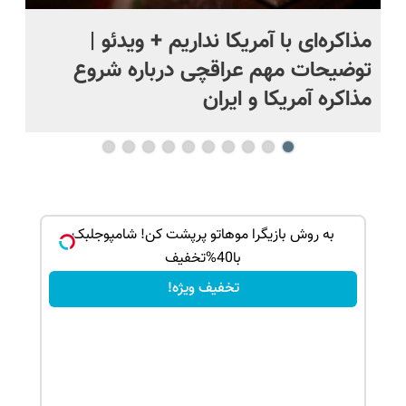
مذاکره‌ای با آمریکا نداریم + ویدئو |
وا
ل
توضیحات مهم عراقچی درباره شروع
حم
مذاکره آمریکا و ایران
بک!
به روش بازیگرا موهاتو پرپشت کن! شامپوجلبک
با40%تخفیف
تخفیف ویژه!