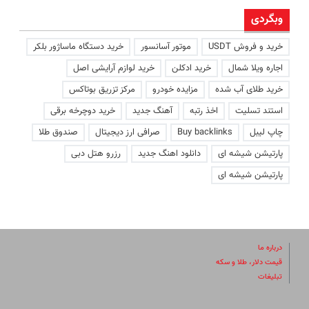
وبگردی
خرید و فروش USDT
موتور آسانسور
خرید دستگاه ماساژور بلکر
اجاره ویلا شمال
خرید ادکلن
خرید لوازم آرایشی اصل
خرید طلای آب شده
مزایده خودرو
مرکز تزریق بوتاکس
استند تسلیت
اخذ رتبه
آهنگ جدید
خرید دوچرخه برقی
چاپ لیبل
Buy backlinks
صرافی ارز دیجیتال
صندوق طلا
پارتیشن شیشه ای
دانلود اهنگ جدید
رزرو هتل دبی
پارتیشن شیشه ای
درباره ما
قیمت دلار، طلا و سکه
تبلیغات