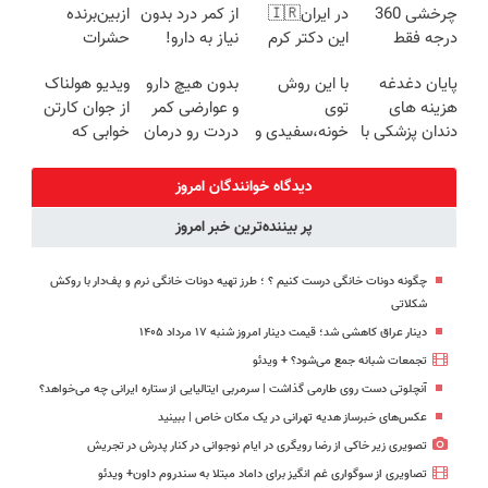
چرخشی 360
در ایران🇮🇷
از کمر درد بدون
ازبین‌برنده
محافظت
((پرسش‌نامه))
درجه فقط
این دکتر کرم
نیاز به دارو!
حشرات
طبیعی
امروز حراج شد
ترمیم کننده 23
(◂پرسش‌نامه)
رختخواب با
پایان دغدغه
با این روش
بدون هیچ دارو
ویدیو هولناک
🔥 پرداخت
روزه ساخت!
فرمول
هزینه های
توی
و عوارضی کمر
از جوان کارتن
درب منزل
پیشرفته،
دندان پزشکی با
خونه،سفیدی و
دردت رو درمان
خوابی که
مقابله با انواع
پک سفید
زیبایی دندوناتو
کن!
میلیاردر شد.
ساس
کننده خانگی
برگردون
(پرسش‌نامه)
آموزش رایگان
دیدگاه خوانندگان امروز
(40%off)
پر بیننده‌ترین خبر امروز
چگونه دونات خانگی درست کنیم ؟ ؛ طرز تهیه دونات خانگی نرم و پف‌دار با روکش
شکلاتی
دینار عراق کاهشی شد؛ قیمت دینار امروز شنبه ۱۷ مرداد ۱۴۰۵
تجمعات شبانه جمع می‌شود؟ + ویدئو
آنچلوتی دست روی طارمی گذاشت | سرمربی ایتالیایی از ستاره ایرانی چه می‌خواهد؟
عکس‌های خبرساز هدیه تهرانی در یک مکان خاص | ببینید
تصویری زیر خاکی از رضا رویگری در ایام نوجوانی در کنار پدرش در تجریش
تصاویری از سوگواری غم انگیز برای داماد مبتلا به سندروم داون+ ویدئو