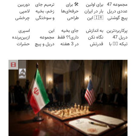
مجموعه 47
برای اولین
🛠️ برای
ترمیم جای
دوربین
عددی دریل
بار در ایران
حرفه‌ای‌ها
زخم، بخیه
لامپی
پیچ گوشتی
🇮🇷 این
طراحی
و سوختگی
چرخشی
شارژی
دکتر کرم
شده، برای
فقط در 3
360 درجه
پرکاربردترین
به اندازش
جای بخیه
این
اسپری
(تخفیف به
ترمیم کننده
همه قابل
هفته!!😍
فقط امروز
دریل 47
نگاه نکن
داری؟؟ فقط
مجموعه
ازبین‌برنده
مدت
23 روزه
استفاده‌ست!
حراج شد🔥
تیکه 👈🏻 با
قدرتش
در 3 هفته
دریل و پیچ
حشرات
محدود)
ساخت!
پرداخت
کمترین
درحد هالکه
ترمیمش
گوشتی رو با
رختخواب با
درب منزل
قیمت 🔥
😉 (پرداخت
کن!😍
گارانتی و
فرمول
درب
نصف قیمت
پیشرفته،
منزل+گارانتی
بخر!😉
مقابله با
تعویض)
انواع ساس