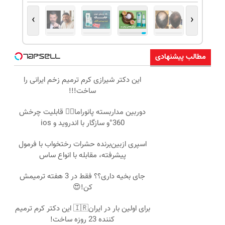
›
‹
مطالب پیشنهادی
این دکتر شیرازی کرم ترمیم زخم ایرانی را
ساخت!!!
دوربین مداربسته پانوراما👈🏻 قابلیت چرخش
360°و سازگار با اندروید و ios
اسپری ازبین‌برنده حشرات رختخواب با فرمول
پیشرفته، مقابله با انواع ساس
جای بخیه داری؟؟ فقط در 3 هفته ترمیمش
کن!😍
برای اولین بار در ایران🇮🇷 این دکتر کرم ترمیم
کننده 23 روزه ساخت!