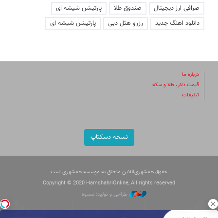
صرافی ارز دیجیتال
صندوق طلا
پارتیشن شیشه ای
دانلود اهنگ جدید
رزرو هتل دبی
پارتیشن شیشه ای
درباره ما
قیمت دلار، طلا و سکه
تبلیغات
نسخه دسکتاپ
حقوق همشهری‌آنلاین متعلق به موسسه همشهری است
Copyright © 2020 HamshahriOnline, All rights reserved
طراحی و تولید: نستوه