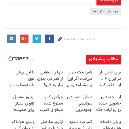
برچسب‌ها
موسیقی - نهادها
مطالب پیشنهادی
برای اولین بار
کمردردت خوب
تنها راه رهایی
با این روش
در ایران🇮🇷
می‌شه، اگر این
از کمر درد بدون
توی
این دکتر کرم
پرسشنامه رو پر
نیاز به دارو!
خونه،سفیدی و
ترمیم کننده 23
کنی!!
(◂پرسش‌نامه)
زیبایی دندوناتو
این جعبه ی
دندان مصنوعی
جراحی کمر
آرتروز مفصل
روزه ساخت!
برگردون
جادویی خنده
سوئیسی:
ممنوع شده!
زانو رو یکبار
(40%off)
رو رو لبات حک
جدیدترین
میخوای کمرت
برای همیشه
میکنه
فناوری اروپا،
رو در منزل
درمان کن!
پایان دغدغه
کمر درد شدید
آرتروز مفاصل
ویدیو هولناک
خرید40%تخفیف
سبک و مقاوم |
درمان کنی؟
◗پرسش‌نامه◖
هزینه های
داری؟ تو خونه
خود را به طور
از جوان کارتن
پرداخت قسطی
((پرسش‌نامه))