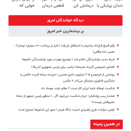
دندان پزشکی با
درمانش کن
قطعی درمان
خوابی که
پک سفید
(◂پرسش‌نامه
کنید!
میلیاردر شد.
کننده خانگی
رو پرکن)
◗پرسش‌نامه◖
آموزش رایگان
دیدگاه خوانندگان امروز
پر بیننده‌ترین خبر امروز
رقم فسخ قرارداد رضاییان با استقلال لو رفت | فرار از پرداخت ۱۰۰ میلیارد تومان؟ ؛
عجیب اما واقعی!
شرط جدید بازنشستگی اعلام شد | توضیح مهم در مورد بازنشستگی خانم‌ها
افشای خصوصی گزینه محرمانه ترامپ برای رئیس جمهوری آمریکا !
رونمایی از ابرخودرو ۲.۵ میلیون دلاری هنسی | «پرنده سیاه» قدرت خالص را
جایگزین فناوری دیجیتال می‌کند + عکس
شکست توطئه علیه ایران کار دست ۲ مقام ارشد موساد داد
هشدار پسر پزشکیان؛ ایران شکست می‌خورد اگر...| منظور رئیس جمهور از جمله
معروفش چیست؟
اولین جزئیات طرح راهبردی امنیت تنگه هرمز | عبور این شناورها ممنوع است
در همین زمینه