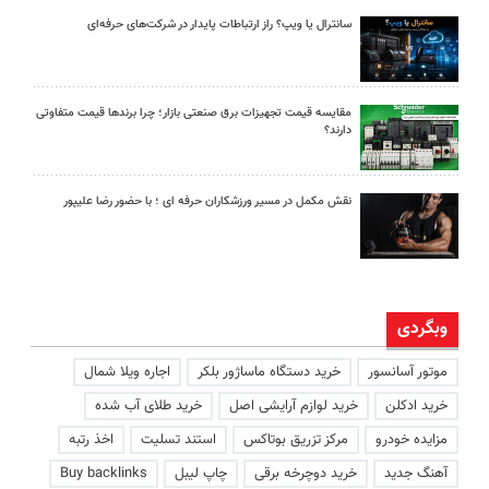
سانترال یا ویپ؟ راز ارتباطات پایدار در شرکت‌های حرفه‌ای
مقایسه قیمت تجهیزات برق صنعتی بازار؛ چرا برندها قیمت متفاوتی
دارند؟
نقش مکمل در مسیر ورزشکاران حرفه ای ؛ با حضور رضا علیپور
وبگردی
موتور آسانسور
خرید دستگاه ماساژور بلکر
اجاره ویلا شمال
خرید ادکلن
خرید لوازم آرایشی اصل
خرید طلای آب شده
مزایده خودرو
مرکز تزریق بوتاکس
استند تسلیت
اخذ رتبه
آهنگ جدید
خرید دوچرخه برقی
چاپ لیبل
Buy backlinks