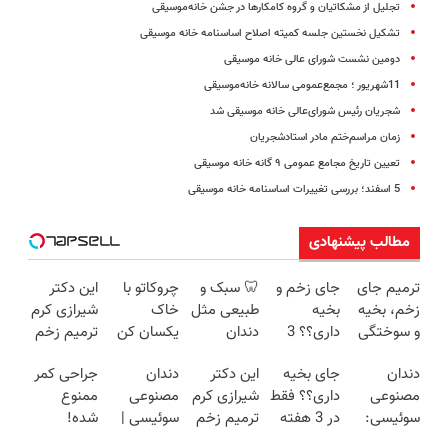
تجلیل از مشکاتیان و گروه کامکارها در جشن خانه‌موسیقی
تشکیل نخستین جلسه کمیته اصلاح اساسنامه خانه موسیقی
دومین نشست شورای عالی خانه موسیقی
11شهریور ؛ مجمع‌عمومی سالانه خانه‌موسیقی
شجریان رئیس شورای‌عالی خانه موسیقی شد
زمان مراسم‌ختم مادر استادشجریان
تعیین تاریخ مجامع عمومی ۹ گانه خانه موسیقی
5 اسفند؛ بررسی تغییرات اساسنامه خانه موسیقی
مطالب پیشنهادی
ترمیم جای
جای زخم و
🦷 سبک و
چروکاتو با
این دکتر
زخم، بخیه
بخیه
طبیعی مثل
خاک
شیرازی کرم
و سوختگی
داری؟؟ 3
دندان
یکسان کن
ترمیم زخم
فقط در 3
هفته‌ای
خودت!
(روش
ایرانی را
دندان
جای بخیه
این دکتر
دندان
جراحی کمر
هفته!!😍
محوش کن!
نصب آسان
خانگی+آسان+به
ساخت!!!
مصنوعی
داری؟؟ فقط
شیرازی کرم
مصنوعی
ممنوع
و پرداخت
صرفه)
سوئیسی:
در 3 هفته
ترمیم زخم
سوئیسی |
شده!
اقساطی 💳
جدیدترین
ترمیمش
ایرانی را
سبک،
میخوای
📍 تهران