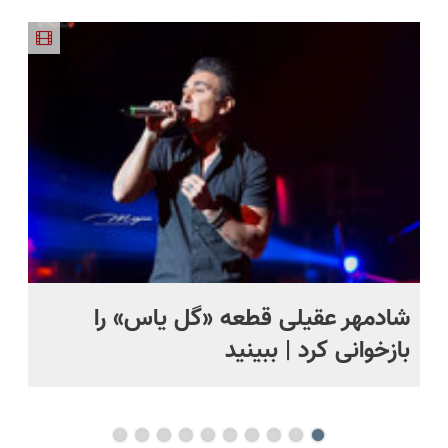
فناوری
کن!😍
ساخت!!!
مقاوم،
کمرت رو در
اروپا، سبک
طبیعی!
منزل درمان
و مقاوم |
ویزیت
کنی؟
پرداخت
رایگان+پرداخت
((پرسش‌نامه))
قسطی
اقساطی😍
شادمهر عقیلی قطعه «گل یاس» را
آم
بازخوانی کرد | ببینید