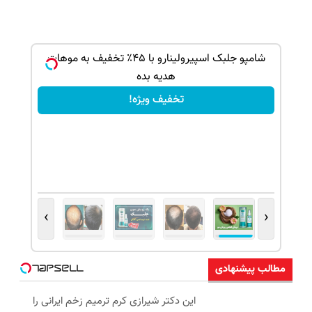
بک!
شامپو جلبک اسپیرولینارو با ۴۵٪ تخفیف به موهات
هدیه بده
تخفیف ویژه!
›
‹
مطالب پیشنهادی
این دکتر شیرازی کرم ترمیم زخم ایرانی را