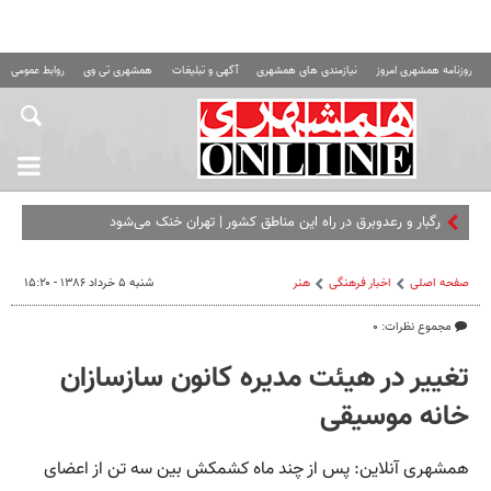
روزنامه همشهری امروز
نیازمندی های همشهری
آگهی و تبلیغات
همشهری تی وی
روابط عمومی ه
صفحه اصلی
اخبار فرهنگی
هنر
شنبه ۵ خرداد ۱۳۸۶ - ۱۵:۲۰
مجموع نظرات: ۰
تغییر در هیئت مدیره کانون سازسازان
خانه موسیقی
همشهری آنلاین: پس از چند ماه کشمکش بین سه تن از اعضای