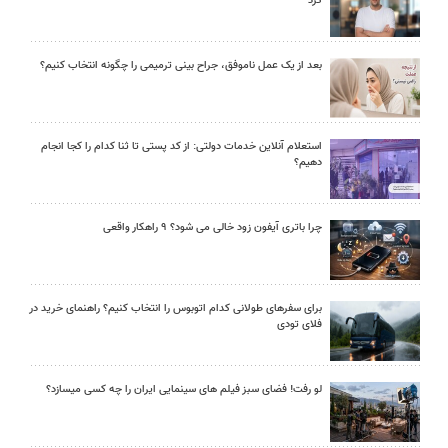
کرد
بعد از یک عمل ناموفق، جراح بینی ترمیمی را چگونه انتخاب کنیم؟
استعلام آنلاین خدمات دولتی: از کد پستی تا ثنا کدام را کجا انجام
دهیم؟
چرا باتری آیفون زود خالی می شود؟ ۹ راهکار واقعی
برای سفرهای طولانی کدام اتوبوس را انتخاب کنیم؟ راهنمای خرید در
فلای تودی
لو رفت! فضای سبز فیلم های سینمایی ایران را چه کسی میسازد؟