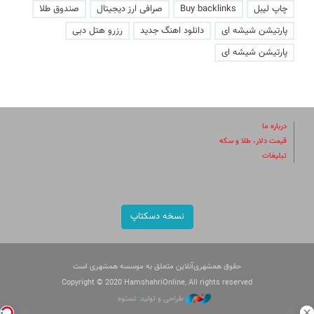
چاپ لیبل
Buy backlinks
صرافی ارز دیجیتال
صندوق طلا
پارتیشن شیشه ای
دانلود اهنگ جدید
رزرو هتل دبی
پارتیشن شیشه ای
درباره ما
قیمت دلار، طلا و سکه
تبلیغات
نسخه دسکتاپ
حقوق همشهری‌آنلاین متعلق به موسسه همشهری است
Copyright © 2020 HamshahriOnline, All rights reserved
طراحی و تولید: نستوه