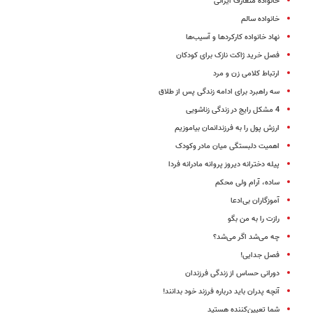
خانواده متعارف ایرانی
خانواده سالم
نهاد خانواده کارکرد‌ها و آسیب‌ها
فصل خرید ژاکت نازک برای کودکان
ارتباط کلامی زن و مرد
سه راهبرد برای ادامه زندگی پس از طلاق
4 مشکل رایج در زندگی زناشویی
ارزش پول را به فرزندانمان بیاموزیم
اهمیت دلبستگی میان مادر وکودک
پیله دخترانه دیروز پروانه مادرانه فردا
ساده، آرام ولی محکم
آموزگاران بی‌ادعا
رازت را به من بگو
چه می‌شد اگر می‌شد؟
فصل جدایی!
دورانی حساس از زندگی فرزندان
آنچه پدران باید درباره فرزند خود بدانند!
شما تعیین‌کننده هستید