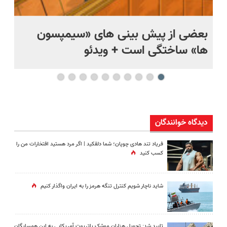
بعضی از پیش بینی های «سیمپسون
ها» ساختگی است + ویدئو
وی
دیدگاه خوانندگان
فریاد تند هادی چوپان؛‌ شما دلقکید | اگر مرد هستید افتخارات من را
کسب کنید
شاید ناچار شویم کنترل تنگه هرمز را به ایران واگذار کنیم
تایید شد: تحویل هزاران موشک پاتریوت آمریکایی به این همسایگان