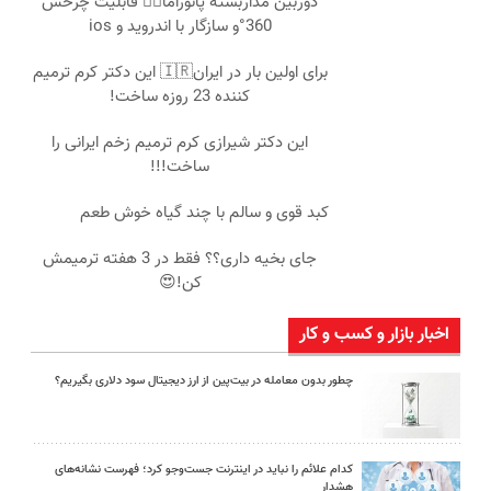
دوربین مداربسته پانوراما👈🏻 قابلیت چرخش
360°و سازگار با اندروید و ios
برای اولین بار در ایران🇮🇷 این دکتر کرم ترمیم
کننده 23 روزه ساخت!
این دکتر شیرازی کرم ترمیم زخم ایرانی را
ساخت!!!
کبد قوی و سالم با چند گیاه خوش طعم
جای بخیه داری؟؟ فقط در 3 هفته ترمیمش
کن!😍
اخبار بازار و کسب و کار
چطور بدون معامله در بیت‌پین از ارز دیجیتال سود دلاری بگیریم؟
کدام علائم را نباید در اینترنت جست‌وجو کرد؛ فهرست نشانه‌های
هشدار