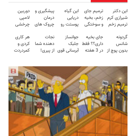
این دکتر
ترمیم جای
این گیاه
پیشگیری و
دوربین
شیرازی کرم
زخم، بخیه
دریایی
درمان
لامپی
ترمیم زخم
و سوختگی
پوستت رو
چروک های
چرخشی
ایرانی را
فقط در 3
طوری صاف
پوستی با
360 درجه
گردونه
جای بخیه
جوانساز
نجات
هر کاری
ساخت!!!
هفته!!😍
میکنه
این روش
فقط امروز
شانس
داری؟؟ فقط
جلبک
دهنده شما
کردی و
انگار20سال
امن
حراج شد🔥
بدون پوچ از
در 3 هفته
آبرسانی قوی
از پیری!
کمردردت
جوون شدی
پرداخت
PS5 تا
ترمیمش
پوست در
کرم جوانساز
درمان نشد؟
🔥لینک
درب منزل
آیفون17 و
کن!😍
فصل سرما
جلبک50%تخفیف
پر کردن
خرید
بیت کوین
پرسشنامه و
🔥
دریافت راه
حل