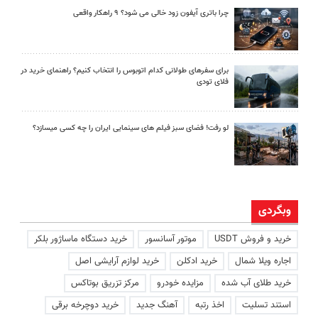
چرا باتری آیفون زود خالی می شود؟ ۹ راهکار واقعی
برای سفرهای طولانی کدام اتوبوس را انتخاب کنیم؟ راهنمای خرید در
فلای تودی
لو رفت! فضای سبز فیلم های سینمایی ایران را چه کسی میسازد؟
وبگردی
خرید و فروش USDT
موتور آسانسور
خرید دستگاه ماساژور بلکر
اجاره ویلا شمال
خرید ادکلن
خرید لوازم آرایشی اصل
خرید طلای آب شده
مزایده خودرو
مرکز تزریق بوتاکس
استند تسلیت
اخذ رتبه
آهنگ جدید
خرید دوچرخه برقی