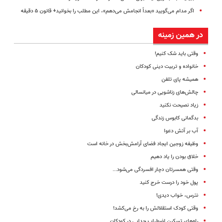
اگر مدام می‌گویید «بعداً انجامش می‌دهم»، این مطلب را بخوانید+ قانون ۵ دقیقه
در همین زمینه
وقتی باید شک کنیم!
خانواده و تربیت دینی کودکان
همیشه پای تلفن
چالش‌های زناشویی در میانسالی
زیاد نصیحت نکنید
بدگمانی کابوس زندگی
آب بر آتش دعوا
وظیفه زوجین ایجاد فضای آرامش‌بخش در خانه است
خلاق بودن را یاد دهیم
وقتی همسرتان دچار افسردگی می‌شود...
پول خود را درست خرج کنید
نترس، خواب دیدی!
وقتی کودک استقلالش را به رخ می‌کشد!
راه‌های تسکین اضطراب جدایی در کودکان