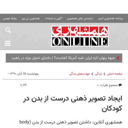
روزنامه همشهری امروز
نیازمندی های همشهری
آگهی و تبلیغات
همشهری تی وی
روابط عمومی ه
جبهه پنهان تازه ایران علیه آمریکا کجاست؟ | ماجرای تحول ویژه در راهبرد
جنگ نامتقارن تهران
صفحه اصلی
زندگی
مهارت‌های زندگی
چهارشنبه ۲۵ آبان ۱۳۹۰ -
مجموع نظرات: ۰
۱۱:۴۹
ایجاد تصویر ذهنی درست از بدن در
کودکان
همشهری آنلاین: داشتن تصویر ذهنی درست از بدن (body