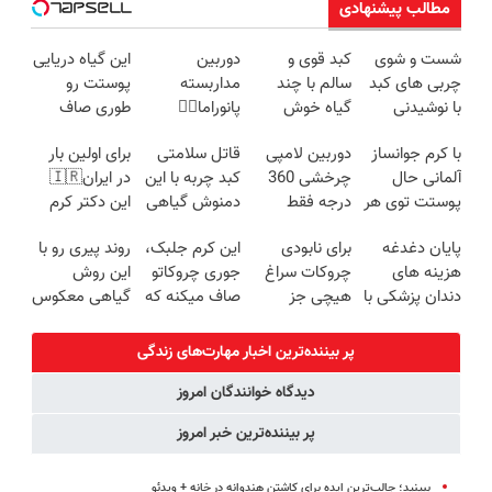
مطالب پیشنهادی
شست و شوی
کبد قوی و
دوربین
این گیاه دریایی
چربی های کبد
سالم با چند
مداربسته
پوستت رو
با نوشیدنی
گیاه خوش
پانوراما👈🏻
طوری صاف
گیاهی(55%تخفیف)
طعم
قابلیت چرخش
میکنه انگار
با کرم جوانساز
دوربین لامپی
قاتل سلامتی
برای اولین بار
360°و سازگار با
20سال جوون
آلمانی حال
چرخشی 360
کبد چربه با این
در ایران🇮🇷
اندروید و ios
شدی🔥
پوستت توی هر
درجه فقط
دمنوش گیاهی
این دکتر کرم
فصلی
امروز حراج شد
کبدتو بیمه کن
ترمیم کننده 23
پایان دغدغه
برای نابودی
این کرم جلبک،
روند پیری رو با
خوبه۴۵٪تخفیف
🔥 پرداخت
روزه ساخت!
هزینه های
چروکات سراغ
جوری چروکاتو
این روش
درب منزل
دندان پزشکی با
هیچی جز
صاف میکنه که
گیاهی معکوس
پک سفید
جوانساز جلبک
انگار بوتاکس
کن
کننده خانگی
نرو(تخفیف40%)
کردی!(تخفیف
پر بیننده‌ترین اخبار مهارت‌های زندگی
ویژه)
دیدگاه خوانندگان امروز
پر بیننده‌ترین خبر امروز
ببینید؛ جالب‌ترین ایده برای کاشتن هندوانه در خانه + ویدئو