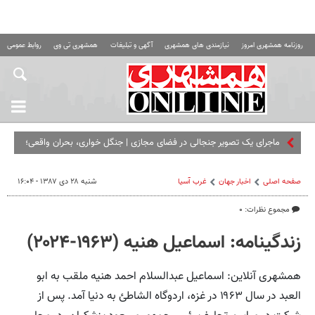
روزنامه همشهری امروز
نیازمندی های همشهری
آگهی و تبلیغات
همشهری تی وی
روابط عمومی ه
ماجرای یک تصویر جنجالی در فضای مجازی | جنگل‌ خواری، بحران واقعی؛
اما نه در این قاب! + تصویر
صفحه اصلی
اخبار جهان
غرب آسیا
شنبه ۲۸ دی ۱۳۸۷ - ۱۶:۰۴
مجموع نظرات: ۰
زندگینامه: اسماعیل هنیه (۱۹۶۳-۲۰۲۴)
همشهری آنلاین: اسماعیل عبدالسلام احمد هنیه ملقب به ابو
العبد در سال ۱۹۶۳ در غزه، اردوگاه الشاطئ به دنیا آمد. پس از