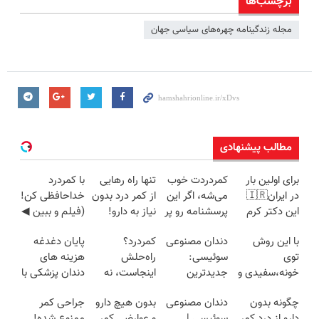
برچسب‌ها
مجله زندگینامه چهره‌های سیاسی جهان
مطالب پیشنهادی
برای اولین بار
کمردردت خوب
تنها راه رهایی
با کمردرد
در ایران🇮🇷
می‌شه، اگر این
از کمر درد بدون
خداحافظی کن!
این دکتر کرم
پرسشنامه رو پر
نیاز به دارو!
(فیلم و ببین ◀
ترمیم کننده 23
کنی!!
(◂پرسش‌نامه)
پرسش‌نامه رو
با این روش
دندان مصنوعی
کمردرد؟
پایان دغدغه
روزه ساخت!
پرکن)
توی
سوئیسی:
راه‌حلش
هزینه های
خونه،سفیدی و
جدیدترین
اینجاست، نه
دندان پزشکی با
زیبایی دندوناتو
فناوری اروپا،
توی داروخونه
پک سفید
چگونه بدون
دندان مصنوعی
بدون هیچ دارو
جراحی کمر
برگردون
سبک و مقاوم |
کننده خانگی
دارو از درد کمر
سوئیسی |
و عوارضی کمر
ممنوع شده!