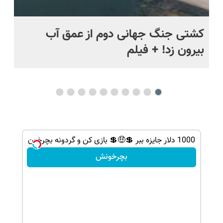
ماه +
کشتی‌ جنگ جهانی دوم از عمق آب
اف
بیرون زد! + فیلم
ما
1000 دلار جایزه ببر 💲🤑💲 بازی کن و گردونه بچرخون
بچرخونش