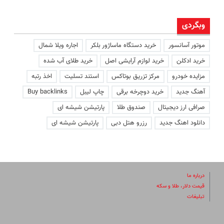
وبگردی
موتور آسانسور
خرید دستگاه ماساژور بلکر
اجاره ویلا شمال
خرید ادکلن
خرید لوازم آرایشی اصل
خرید طلای آب شده
مزایده خودرو
مرکز تزریق بوتاکس
استند تسلیت
اخذ رتبه
آهنگ جدید
خرید دوچرخه برقی
چاپ لیبل
Buy backlinks
صرافی ارز دیجیتال
صندوق طلا
پارتیشن شیشه ای
دانلود اهنگ جدید
رزرو هتل دبی
پارتیشن شیشه ای
درباره ما
قیمت دلار، طلا و سکه
تبلیغات