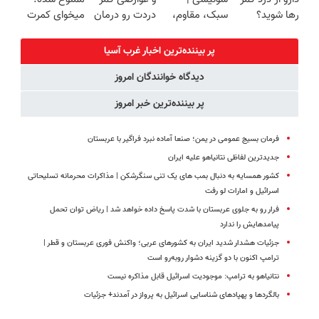
(40%off)
پرداخت قسطی
رها شوید؟
سبک، مقاوم،
دردت رو درمان
میخوای کمرت
(◂پرسش‌نامه
طبیعی! ویزیت
کن!
رو در منزل
رو پرکن)
رایگان+پرداخت
(پرسش‌نامه)
درمان کنی؟
پر بیننده‌ترین اخبار غرب آسیا
اقساطی😍
((پرسش‌نامه))
دیدگاه خوانندگان امروز
پر بیننده‌ترین خبر امروز
فرمان بسیج عمومی در یمن؛ صنعا آماده نبرد فراگیر با عربستان
جدیدترین لفاظی نتانیاهو علیه ایران
کشور همسایه به دنبال بمب های یک تنی سنگرشکن | مذاکرات محرمانه تسلیحاتی
اسرائیل و امارات لو رفت
فرار رو به جلوی عربستان با شدت پاسخ داده خواهد شد | ریاض توان تحمل
پیامدهایش را ندارد
جزئیات هشدار شدید ایران به کشورهای عربی؛ واکنش فوری عربستان و قطر |
ترامپ اکنون با دو گزینه دشوار روبه‌رو است
نتانیاهو به ترامپ: موجودیت اسرائیل قابل مذاکره نیست
بالگردها و پهپادهای شناسایی اسرائیل به پرواز در آمدند+ جزئیات