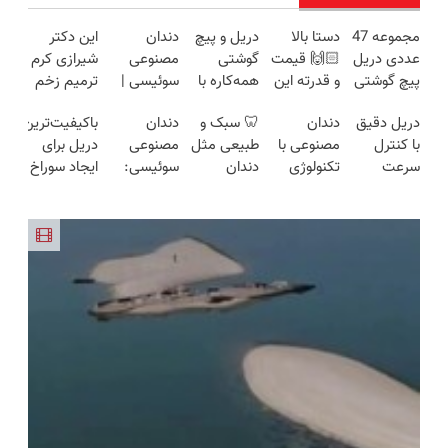
مجموعه 47
دستا بالا
دریل و پیچ
دندان
این دکتر
عددی دریل
🙌🏻 قیمت
گوشتی
مصنوعی
شیرازی کرم
پیچ گوشتی
و قدرته این
همه‌کاره با
سوئیسی |
ترمیم زخم
شارژی
دریل کشته
گیربکس
سبک،
ایرانی را
دریل دقیق
دندان
🦷 سبک و
دندان
باکیفیت‌ترین
(تخفیف به
میده🔥
هوشمند ⚙️
مقاوم،
ساخت!!!
با کنترل
مصنوعی با
طبیعی مثل
مصنوعی
دریل برای
مدت
(نصف
طبیعی!
سرعت
تکنولوژی
دندان
سوئیسی:
ایجاد سوراخ
محدود)
قیمت بازار
ویزیت
اتوماتیک 🎯
دیجیتال
خودت!
جدیدترین
😱
🔥)
رایگان+پرداخت
(مجموعه
سوئیسی
نصب آسان
فناوری
اقساطی😍
47عددی +
🇨🇭
و پرداخت
اروپا، سبک
تخفیف
اقساطی 💳
و مقاوم |
ویژه)
📍 تهران
پرداخت
قسطی