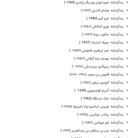
زندگینامه: خوزه لوئیز رودریگز زاپاترو (1960-)
زندگینامه: هشام قندیل (۱۹۶۲-)
زندگینامه: تارو آسو (1940-)
زندگینامه: نوری المالکی (۱۹۵۰-)
زندگینامه: جاکوب زوما (۱۹۴۲-)
زندگینامه: جوزف استرادا (1937-)
زندگینامه: عمر ابراهیم غلاونجی (۱۹۵۴ -)
زندگینامه: یوسف رضا گیلانی (۱۹۵۲-)
زندگینامه: زیبیگنیو برژینسکی (۱۹۲۸ -)
زندگینامه: قابوس بن سعید (۱۹۴۰ -۲۰۲۰)
زندگینامه: گوردون براون (۱۹۵۱-)
زندگینامه: آلبرتو فوجیموری (1938- )
زندگینامه: ملک عبدالله (1962-)
زندگینامه: لوییس ایناسیو لولا داسیلوا (۱۹۴۵-)
زندگینامه: پراناب موکرجی (۱۹۳۵-)
زندگینامه: اوو مورالس (۱۹۵۹-)
زندگینامه: بندر بن سلطان بن عبدالعزیز (۱۹۴۹-)