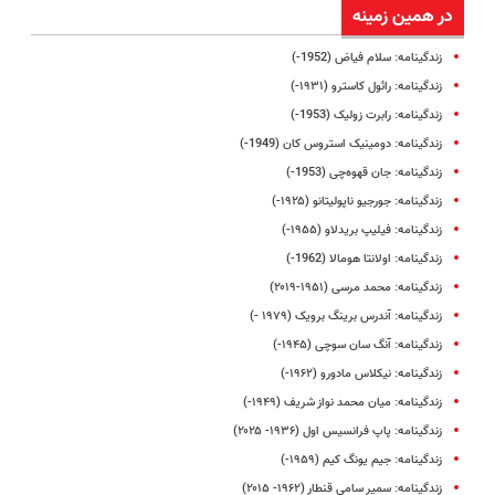
در همین زمینه
زندگینامه: سلام فیاض (1952-)
زندگینامه: رائول کاسترو (۱۹۳۱-)
زندگینامه: رابرت‌ زولیک‌ (1953-)
زندگینامه: دومینیک استروس کان (1949-)
زندگینامه: جان قهوه‌چی (1953-)
زندگینامه: جورجیو ناپولیتانو (۱۹۲۵-)
زندگینامه: فیلیپ بریدلاو (۱۹۵۵-)
زندگینامه: اولانتا هومالا (1962-)
زندگینامه: محمد مرسی (۱۹۵۱-۲۰۱۹)
زندگینامه: آندرس برینگ برویک (۱۹۷۹ -)
زندگینامه: آنگ سان سوچی (۱۹۴۵-)
زندگینامه: نیکلاس مادورو (۱۹۶۲-)
زندگینامه: میان محمد نواز شریف (۱۹۴۹-)
زندگینامه: پاپ فرانسیس اول (۱۹۳۶- ۲۰۲۵)
زندگینامه: جیم یونگ کیم (۱۹۵۹-)
زندگینامه: سمیر سامی قنطار (۱۹۶۲- ۲۰۱۵)