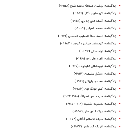
زندگینامه: رمضان عبدالله محمد شلح (۱۹۵۸-)
زندگینامه: کریستین لاگارد (۱۹۵۶-)
زندگینامه: آصف علی زرداری (۱۹۵۶-)
زندگینامه: محمد العرابی (1951-)
زندگینامه: احمد ‌معاذ‌ الخطیب‌ الحسنی (۱۹۶۰-)
زندگینامه: کریستینا فرناندز د کرچنر (۱۹۵۳ -)
زندگینامه: ایاد مدنی (۱۹۳۷-)
زندگینامه: الهام علی‌ اف (۱۹۶۱-)
زندگینامه: نورسلطان نظربایف (۱۹۴۰-)
زندگینامه: میشل سلیمان (۱۹۴۸-)
زندگینامه: مسعود بارزانی (۱۹۴۶-)
زندگینامه: کیم جونگ اون (۱۹۸۳-)
زندگینامه: سید حسن نصرالله (۱۹۶۰-۲۰۲۴)
زندگینامه: هلموت اشمیت (۱۹۱۸- ۲۰۱۵)
زندگینامه: پارک گئون‌ های (۱۹۵۲-)
زندگینامه: سیف الاسلام قذافی (۱۹۷۲-)
زندگینامه: انریکه کاپریلس (۱۹۷۲ -)