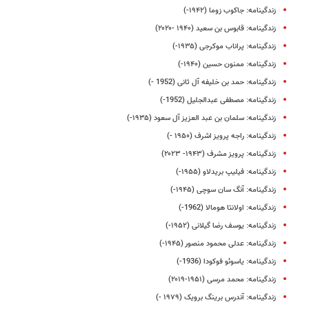
زندگینامه: جاکوب زوما (۱۹۴۲-)
زندگینامه: قابوس بن سعید (۱۹۴۰ -۲۰۲۰)
زندگینامه: پراناب موکرجی (۱۹۳۵-)
زندگینامه: ممنون حسین (۱۹۴۰-)
زندگینامه: حمد بن خلیفه آل ثانی (1952 -)
زندگینامه: مصطفی عبدالجلیل (1952-)
زندگینامه: سلمان بن عبد العزیز آل سعود (۱۹۳۵-)
زندگینامه: راجه پرویز اشرف (۱۹۵۰ -)
زندگینامه: پرویز مشرف (۱۹۴۳- ۲۰۲۳)
زندگینامه: فیلیپ بریدلاو (۱۹۵۵-)
زندگینامه: آنگ سان سوچی (۱۹۴۵-)
زندگینامه: اولانتا هومالا (1962-)
زندگینامه: یوسف رضا گیلانی (۱۹۵۲-)
زندگینامه: عدلی محمود منصور (۱۹۴۵-)
زندگینامه: یاسوئو فوکودا (1936-)
زندگینامه: محمد مرسی (۱۹۵۱-۲۰۱۹)
زندگینامه: آندرس برینگ برویک (۱۹۷۹ -)