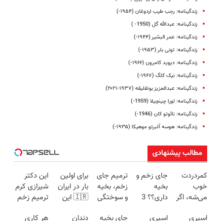
زندگینامه: رجب طیب اردوغان (۱۹۵۴-)
زندگینامه: عبدالله گل (1950- )
زندگینامه: عمر البشیر (۱۹۴۴-)
زندگینامه: تونی بلر (۱۹۵۳-)
زندگینامه: دیوید کامرون (۱۹۶۶-)
زندگینامه: نیک کلگ (۱۹۶۷-)
زندگینامه: عبدالعزیز بوتفلیقه (۱۹۳۷-۲۰۲۱)
زندگینامه: لورا چینچیلا (1959-)
زندگینامه: نائوتو کان (1946-)
زندگینامه: هوسه آلبرتو موهیکا (۱۹۳۵-)
مطالب پیشنهادی
کمردردت
جای زخم و
ترمیم جای
برای اولین
این دکتر
خوب
بخیه
زخم، بخیه
بار در ایران
شیرازی کرم
می‌شه، اگر
داری؟؟ 3
و سوختگی
🇮🇷 این
ترمیم زخم
این
هفته‌ای
فقط در 3
دکتر کرم
ایرانی را
اسپری
اسپری
جای بخیه
دندان
هر کاری
پرسشنامه
محوش کن!
هفته!!😍
ترمیم کننده
ساخت!!!