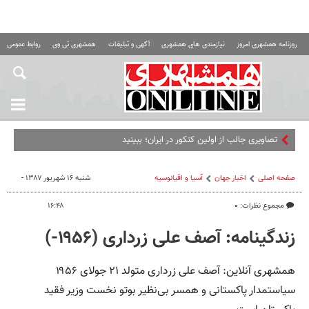
روزنامه همشهری امروز
نیازمندی های همشهری
آگهی و تبلیغات
همشهری تی وی
روابط عمومی ه
تصاویری جالب از اولین کنکور در ایران؛ ببینید
صفحه اصلی
اخبار جهان
آسیا و اقیانوسیه
شنبه ۱۶ شهریور ۱۳۸۷ -
مجموع نظرات: ۰
۱۶:۴۸
زندگینامه: آصف علی زرداری (۱۹۵۶-)
همشهری آنلاین: آصف علی زرداری متولد ۲۱ جولای ۱۹۵۶
سیاستمدار پاکستانی و همسر بی‌نظیر بوتو نخست وزیر فقید