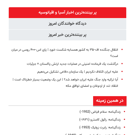
پک سفید
زیبایی دندوناتو
کنید!
میلیاردر شد.
ساس
کننده خانگی
برگردون
◗پرسش‌نامه◖
آموزش رایگان
پر بیننده‌ترین اخبار آسیا و اقیانوسیه
(40%off)
دیدگاه خوانندگان امروز
پر بیننده‌ترین خبر امروز
انتقال جنگنده اف-۳۵ به کشور همسایه شکست خورد | پای اس‑۴۰۰ روسی در میان
است؟
درگذشت یک فرمانده امنیتی در عملیات جدید ارتش پاکستان + جزئیات
علیه ایران ائتلاف نکردیم | یک سازمان دفاعی تشکیل می‌دهیم
آیا ترکیه وارد جنگ علیه ایران خواهد شد؟ | این یک وضعیت بسیار خطرناک است |
انتقاد تند از اردوغان و امضای توافق مکه
در همین زمینه
زندگینامه: سلام فیاض (1952-)
زندگینامه: رائول کاسترو (۱۹۳۱-)
زندگینامه: رابرت‌ زولیک‌ (1953-)