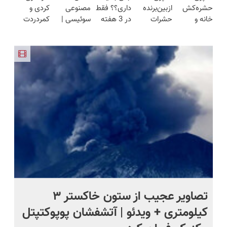
حشره‌کش
ازبین‌برنده
داری؟؟ فقط
مصنوعی
کردی و
رو پر کنی!!
23 روزه
خانه و
حشرات
در 3 هفته
سوئیسی |
کمردردت
ساخت!
گیاهان
رختخواب با
ترمیمش
سبک،
درمان نشد؟
خانگی،
فرمول
کن!😍
مقاوم،
پر کردن
نابودکننده
پیشرفته،
طبیعی!
پرسشنامه و
انواع
مقابله با
ویزیت
دریافت راه
حشرات
انواع ساس
رایگان+پرداخت
حل
خانگی و
اقساطی😍
آفات
تصاویر عجیب از ستون خاکستر ۳
تص
کیلومتری + ویدئو | آتشفشان پوپوکتپتل
عر