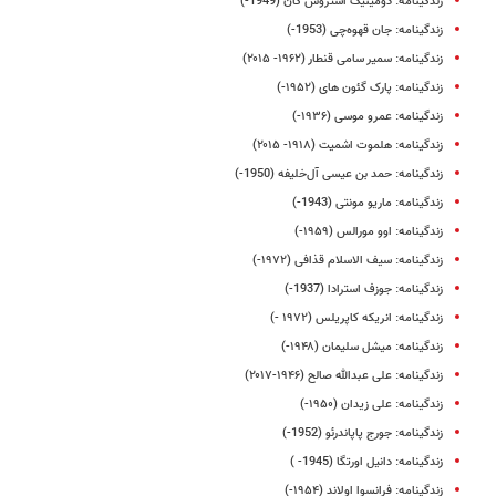
زندگینامه: دومینیک استروس کان (1949-)
زندگینامه: جان قهوه‌چی (1953-)
زندگینامه: سمیر سامی قنطار (۱۹۶۲- ۲۰۱۵)
زندگینامه: پارک گئون‌ های (۱۹۵۲-)
زندگینامه: عمرو موسی (۱۹۳۶-)
زندگینامه: هلموت اشمیت (۱۹۱۸- ۲۰۱۵)
زندگینامه: حمد بن عیسی آل‌خلیفه (1950-)
زندگینامه: ماریو مونتی (1943-)
زندگینامه: اوو مورالس (۱۹۵۹-)
زندگینامه: سیف الاسلام قذافی (۱۹۷۲-)
زندگینامه: جوزف استرادا (1937-)
زندگینامه: انریکه کاپریلس (۱۹۷۲ -)
زندگینامه: میشل سلیمان (۱۹۴۸-)
زندگینامه: علی عبدالله صالح (۱۹۴۶-۲۰۱۷)
زندگینامه: علی زیدان (۱۹۵۰-)
زندگینامه: جورج پاپاندرئو (1952-)
زندگینامه: دانیل اورتگا (1945- )
زندگینامه: فرانسوا اولاند (۱۹۵۴-)