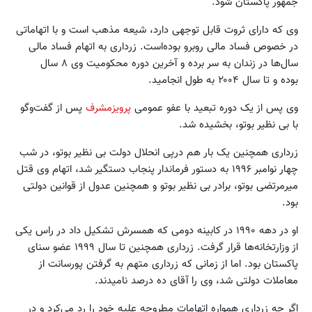
جمهور پاکستان شود.
وی که دارای ثروت قابل توجهی دارد، شیعه مذهب است و با اتهاماتی
در خصوص فساد مالی روبرو بوده‌است. زرداری به اتهام فساد مالی
سال‌ها در زندان به سر برده و آخرین دوره محکومیت وی ۸ سال
بوده و تا سال ۲۰۰۴ به طول انجامید.
وی پس از یک دوره تبعید با عفو عمومی
پرویزمشرف
پس از گفت‌وگو
با بی نظیر بوتو، بخشیده شد.
زرداری همچنین یک بار هم درپی انحلال دولت بی نظیر بوتو، در شب
چهار نوامبر ۱۹۹۶ به دستور فرماندار پنجاب دستگیر شد، اتهام وی قتل
میرمرتضی بوتو، برادر بی نظیر بوتو و همچنین عدول از قوانین دولتی
بود.
او در دهه ۱۹۹۰ در کابینه دومی که همسرش تشکیل داد در راس یکی
از وزارتخانه‌ها قرار گرفت. زرداری همچنین تا سال ۱۹۹۹ عضو سنای
پاکستان بود. اما از زمانی که زرداری متهم به گرفتن پورسانت از
معاملات دولتی شد، وی را آقای ده درصد نامیدند.
اگر چه زرداری همواره اتهامات مطروحه علیه خود را رد می‌کرد و در