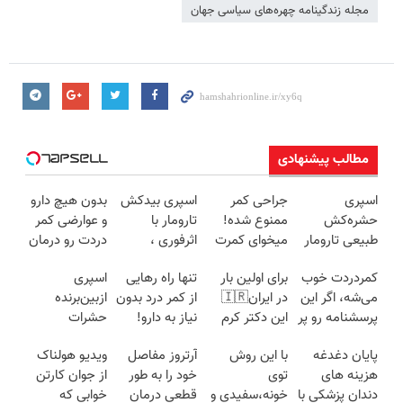
مجله زندگینامه چهره‌های سیاسی جهان
مطالب پیشنهادی
اسپری
جراحی کمر
اسپری بیدکش
بدون هیچ دارو
حشره‌کش
ممنوع شده!
تارومار با
و عوارضی کمر
طبیعی تارومار
میخوای کمرت
اثرفوری ،
دردت رو درمان
سازگار با محیط
رو در منزل
محافظ لباس
کن!
کمردردت خوب
برای اولین بار
تنها راه رهایی
اسپری
زیست و با
درمان کنی؟
در مقابل بید
(پرسش‌نامه)
می‌شه، اگر این
در ایران🇮🇷
از کمر درد بدون
ازبین‌برنده
محافظت
((پرسش‌نامه))
پرسشنامه رو پر
این دکتر کرم
نیاز به دارو!
حشرات
طبیعی
کنی!!
ترمیم کننده 23
(◂پرسش‌نامه)
رختخواب با
پایان دغدغه
با این روش
آرتروز مفاصل
ویدیو هولناک
روزه ساخت!
فرمول
هزینه های
توی
خود را به طور
از جوان کارتن
پیشرفته،
دندان پزشکی با
خونه،سفیدی و
قطعی درمان
خوابی که
مقابله با انواع