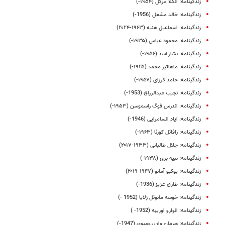
زندگینامه: آنگلا مرکل (۱۹۵۴-)
زندگینامه: خالد مشعل (1956-)
زندگینامه: اسماعیل هنیه (۱۹۶۳-۲۰۲۴)
زندگینامه: محمود عباس (۱۹۳۵-)
زندگینامه: بشار اسد (۱۹۵۶-)
زندگینامه: ماهاتیر محمد (۱۹۲۵-)
زندگینامه: حامد کرزای (۱۹۵۷-)
زندگینامه: نجیب عبدالرزاق (1953-)
زندگینامه: اندرس فوگ راسموسن (۱۹۵۳-)
زندگینامه: ایاد السامرایی (1946-)
زندگینامه: رافائل کورئا (۱۹۶۳-)
زندگینامه: جلال طالبانی (۱۹۳۳-۲۰۱۷)
زندگینامه: نبیه بری (۱۹۳۸-)
زندگینامه: یوکیو آمانو (۱۹۴۷-۲۰۱۹)
زندگینامه: طارق عزیز (1936-)
زندگینامه: خوسه مانوئل زلایا (1952 -)
زندگینامه: الوارو اوریبه (1952- )
زندگینامه: هرمان وان رومپوی (1947-)