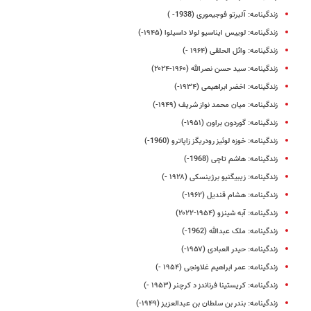
زندگینامه: آلبرتو فوجیموری (1938- )
زندگینامه: لوییس ایناسیو لولا داسیلوا (۱۹۴۵-)
زندگینامه: وائل الحلقی (۱۹۶۴ -)
زندگینامه: سید حسن نصرالله (۱۹۶۰-۲۰۲۴)
زندگینامه: اخضر ابراهیمی (۱۹۳۴-)
زندگینامه: میان محمد نواز شریف (۱۹۴۹-)
زندگینامه: گوردون براون (۱۹۵۱-)
زندگینامه: خوزه لوئیز رودریگز زاپاترو (1960-)
زندگینامه: هاشم تاچی (1968-)
زندگینامه: زیبیگنیو برژینسکی (۱۹۲۸ -)
زندگینامه: هشام قندیل (۱۹۶۲-)
زندگینامه: آبه شینزو (۱۹۵۴-۲۰۲۲)
زندگینامه: ملک عبدالله (1962-)
زندگینامه: حیدر العبادی (۱۹۵۷-)
زندگینامه: عمر ابراهیم غلاونجی (۱۹۵۴ -)
زندگینامه: کریستینا فرناندز د کرچنر (۱۹۵۳ -)
زندگینامه: بندر بن سلطان بن عبدالعزیز (۱۹۴۹-)