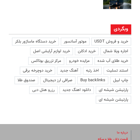
وبگردی
خرید و فروش USDT
موتور آسانسور
خرید دستگاه ماساژور بلکر
اجاره ویلا شمال
خرید ادکلن
خرید لوازم آرایشی اصل
خرید طلای آب شده
مزایده خودرو
مرکز تزریق بوتاکس
استند تسلیت
اخذ رتبه
آهنگ جدید
خرید دوچرخه برقی
چاپ لیبل
Buy backlinks
صرافی ارز دیجیتال
صندوق طلا
پارتیشن شیشه ای
دانلود اهنگ جدید
رزرو هتل دبی
پارتیشن شیشه ای
درباره ما
قیمت دلار، طلا و سکه