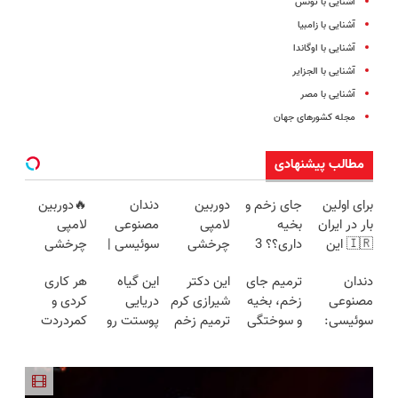
آشنایی با تونس
آشنایی با زامبیا
آشنایی با اوگاندا
آشنایی با الجزایر
آشنایی با مصر
مجله کشورهای جهان
مطالب پیشنهادی
برای اولین
جای زخم و
دوربین
دندان
🔥دوربین
بار در ایران
بخیه
لامپی
مصنوعی
لامپی
🇮🇷 این
داری؟؟ 3
چرخشی
سوئیسی |
چرخشی
دکتر کرم
هفته‌ای
360 درجه
سبک،
360 درجه
دندان
ترمیم جای
این دکتر
این گیاه
هر کاری
ترمیم کننده
محوش کن!
فقط امروز
مقاوم،
🔥 پرداخت
مصنوعی
زخم، بخیه
شیرازی کرم
دریایی
کردی و
23 روزه
حراج شد🔥
طبیعی!
درب منزل
سوئیسی:
و سوختگی
ترمیم زخم
پوستت رو
کمردردت
ساخت!
پرداخت
ویزیت
+ گارانتی
جدیدترین
فقط در 3
ایرانی را
طوری صاف
درمان نشد؟
درب منزل
رایگان+پرداخت
تعویض
فناوری
هفته!!😍
ساخت!!!
میکنه
پر کردن
اقساطی😍
اروپا، سبک
انگار20سال
پرسشنامه و