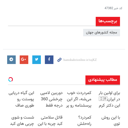
کد خبر
47382
برچسب‌ها
مجله کشورهای جهان
مطالب پیشنهادی
برای اولین بار
کمردردت خوب
دوربین لامپی
این گیاه دریایی
در ایران🇮🇷
می‌شه، اگر این
چرخشی 360
پوستت رو
این دکتر کرم
پرسشنامه رو پر
درجه فقط
طوری صاف
ترمیم کننده 23
کنی!!
امروز حراج شد
میکنه انگار
با این روش
کمردرد؟
قاتل سلامتی
شست و شوی
روزه ساخت!
🔥 پرداخت
20سال جوون
توی
راه‌حلش
کبد چربه با این
چربی های کبد
درب منزل
شدی🔥