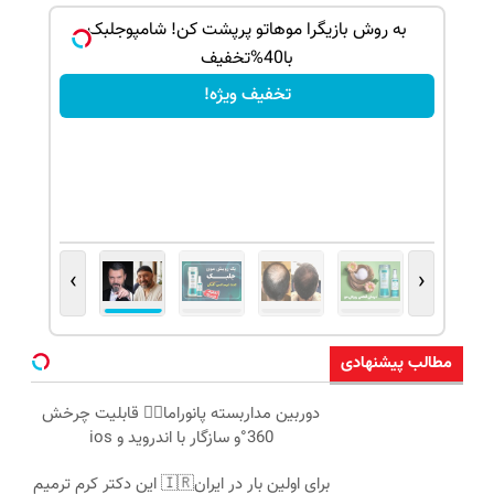
بک!
به روش بازیگرا موهاتو پرپشت کن! شامپوجلبک
با40%تخفیف
تخفیف ویژه!
›
‹
مطالب پیشنهادی
دوربین مداربسته پانوراما👈🏻 قابلیت چرخش
360°و سازگار با اندروید و ios
برای اولین بار در ایران🇮🇷 این دکتر کرم ترمیم