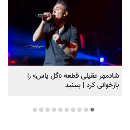
و مقاوم |
جوون شدی
دریافت راه
پرداخت
🔥لینک
حل
قسطی
خرید
شادمهر عقیلی قطعه «گل یاس» را
آم
بازخوانی کرد | ببینید