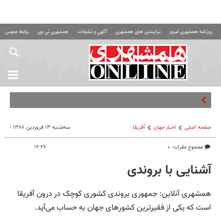
روزنامه همشهری امروز
نیازمندی های همشهری
آگهی و تبلیغات
همشهری تی وی
روابط عمومی ه
ماج
صفحه اصلی
اخبار جهان
آفریقا
سه‌شنبه ۱۳ فروردین ۱۳۸۷ -
مجموع نظرات: ۰
۱۲:۲۶
آشنایی با بروندی
همشهری آنلاین: جمهوری بروندی کشوری کوچک در درون آفریقا
است که یکی از فقیرترین کشورهای جهان به حساب می‌آید.