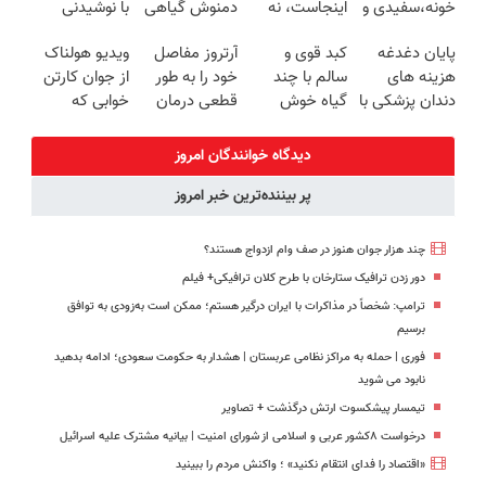
خونه،سفیدی و
اینجاست، نه
دمنوش گیاهی
با نوشیدنی
زیبایی دندوناتو
توی داروخونه
کبدتو بیمه کن
گیاهی(55%تخفیف)
پایان دغدغه
کبد قوی و
آرتروز مفاصل
ویدیو هولناک
برگردون
هزینه های
سالم با چند
خود را به طور
از جوان کارتن
(40%off)
دندان پزشکی با
گیاه خوش
قطعی درمان
خوابی که
پک سفید
طعم
کنید!
میلیاردر شد.
کننده خانگی
◗پرسش‌نامه◖
آموزش رایگان
دیدگاه خوانندگان امروز
پر بیننده‌ترین خبر امروز
چند هزار جوان هنوز در صف وام ازدواج هستند؟
دور زدن ترافیک ستارخان با طرح کلان ترافیکی+ فیلم
ترامپ: شخصاً در مذاکرات با ایران درگیر هستم؛ ممکن است به‌زودی به توافق
برسیم
فوری | حمله به مراکز نظامی عربستان | هشدار به حکومت سعودی؛ ادامه بدهید
نابود می شوید
تیمسار پیشکسوت ارتش درگذشت + تصاویر
درخواست ۸کشور عربی و اسلامی از شورای امنیت | بیانیه مشترک علیه اسرائیل
«اقتصاد را فدای انتقام نکنید» ؛ واکنش مردم را ببینید