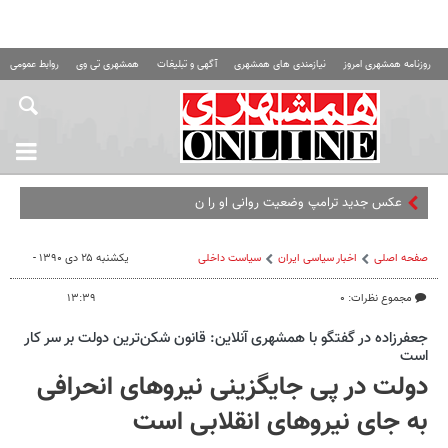
روزنامه همشهری امروز
نیازمندی های همشهری
آگهی و تبلیغات
همشهری تی وی
روابط عمومی ه
عکس جدید ترامپ وضعیت روانی او را نشان می‌دهد | توصیف
صفحه اصلی
اخبار سیاسی ایران
سیاست داخلی
یکشنبه ۲۵ دی ۱۳۹۰ -
مجموع نظرات: ۰
۱۳:۳۹
جعفرزاده در گفتگو با همشهری آنلاین: قانون شکن‌ترین دولت بر سر کار
است
دولت در پی جایگزینی نیروهای انحرافی
به جای نیروهای انقلابی است