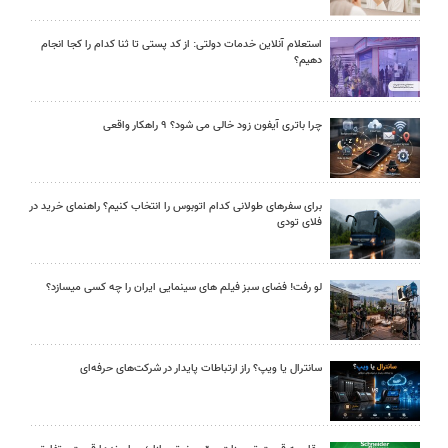
استعلام آنلاین خدمات دولتی: از کد پستی تا ثنا کدام را کجا انجام
دهیم؟
چرا باتری آیفون زود خالی می شود؟ ۹ راهکار واقعی
برای سفرهای طولانی کدام اتوبوس را انتخاب کنیم؟ راهنمای خرید در
فلای تودی
لو رفت! فضای سبز فیلم های سینمایی ایران را چه کسی میسازد؟
سانترال یا ویپ؟ راز ارتباطات پایدار در شرکت‌های حرفه‌ای