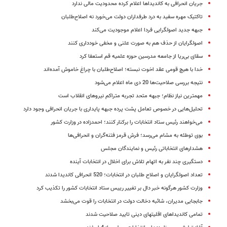
جریان انحرافی به کاندیداها اعلام کرده محدودیت مالی ندارد
تاکتیک مهره سفید به درد طرفداران دولت می‌خورد نه اصلاح‌طلبان
جبهه جدید اصولگرایی فردا اعلام موجودیت می‌کند
اصولگرایان از حذف هم به صورت علنی و مخفی خودداری کنند
سقای بی‌ریا از جامعه مدرسین حوزه علمیه قم استعفا کرد
خدا با هیچ قومی عقد اخوت نبسته؛ اصلاح‌طلبان با چراغ خاموش آمده‌اند
نتیجه بررسی صلاحیت‌ها 20 دی ماه اعلام می‌شود
مهمترین نیاز نظام؛ جبهه متحد تجربه متراکم نیروهای انقلاب است
تحلیل‌هایی در خصوص تعامل پشت پرده جبهه پایداری با جریان انحرافی وجود دارد
می‌خواهند رئیس ستاد انتخابات را برکنار کنند؛ احمدزاده در وزارت کشور
بوی توطئه به مشام می‌رسد؛ فرش قرمز فتنه‌گران و انحرافی‌ها
هشدارهای انتخاباتی رئیس و نمایندگان مجلس
دستگیری چند نفر به اتهام تلاش برای اخلال در انتخابات آینده
تعداد اصولگرایان و اصلاح طلبان در انتخابات؛ 520 انحرافی کاندیدا شدند
وزارت کشور هرگونه خبر دال بر تغییر رییس ستاد انتخابات کشور را تکذیب کرد
جابجایی مدیران، شائبه دخالت دولت در انتخابات را قوت می‌بخشد
تمامی کاندیداهای اقلیتهای دینی تایید صلاحیت شدند