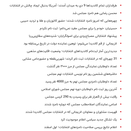
طرفداران تمام کاندیداها 9 دی به میدان آمدند؛‌ آمریکا بدنبال ایجاد چالش در انتخابات
محسن رضایی هم نامزد مجلس شد
چهره‌هایی که امروز نامزد انتخابات شدند؛ حضور کاتوزیان و طلا و تردید حبیبی
حسینیان: خودم را برای مجلس مفید نمی‌دانم؛ ثبت نام نکردم
پیشنهاد انتخاباتی مصباح‌یزدی برای اصولگرایان؛‌ شنیده‌های سقای‌بی‌ریا
لاریجانی: از قم کاندیدا می‌شوم؛ توهین نماینده دولت در تاریخ بی‌سابقه بود
جدیدترین آمار ثبت‌نام کاندیداهای انتخابات؛ وضعیت اقلیت‌های مذهبی
31 چهره‌ای که در انتخابات ثبت نام کردند؛ شهربی‌نقطه و حضورحامی مشایی
تعداد داوطلبان نمایندگی مجلس از مرز ۳۰۰۰ نفر گذشت
حاشیه‌های ششمین روز نام نویسی انتخابات نهم مجلس
تعداد داوطلبان نامزدی ‌مجلس نهم به مرز 4000 نفر رسید
آخرین روز ثبت نام داوطلبان دوره نهم مجلس شورای اسلامی
رقابت بیش از 5هزار نفر برای رسیدن به 290 کرسی مجلس
اسامی نمایندگان اصلاح​طلب مجلس که دوباره نامزد شدند
فهرست مشاوران و معاونان لاریجانی که در انتخابات مجلس کاندیدا شدند
یک تشکل جدید سیاسی اعلام موجودیت کرد
اعلام نتایج بررسی صلاحیت نامزدهای انتخابات؛ اول اسفند