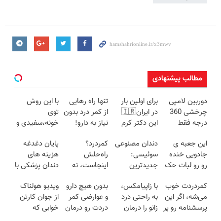
مطالب پیشنهادی
دوربین لامپی
برای اولین بار
تنها راه رهایی
با این روش
چرخشی 360
در ایران🇮🇷
از کمر درد بدون
توی
درجه فقط
این دکتر کرم
نیاز به دارو!
خونه،سفیدی و
امروز حراج شد
ترمیم کننده 23
(◂پرسش‌نامه)
زیبایی دندوناتو
این جعبه ی
دندان مصنوعی
کمردرد؟
پایان دغدغه
🔥 پرداخت
روزه ساخت!
برگردون
جادویی خنده
سوئیسی:
راه‌حلش
هزینه های
درب منزل
(40%off)
رو رو لبات حک
جدیدترین
اینجاست، نه
دندان پزشکی با
میکنه
فناوری اروپا،
توی داروخونه
پک سفید
کمردردت خوب
با زاپیامکس،
بدون هیچ دارو
ویدیو هولناک
خرید40%تخفیف
سبک و مقاوم |
کننده خانگی
می‌شه، اگر این
به راحتی درد
و عوارضی کمر
از جوان کارتن
پرداخت قسطی
پرسشنامه رو پر
زانو را درمان
دردت رو درمان
خوابی که
کنی!!
کنید!
کن!
میلیاردر شد.