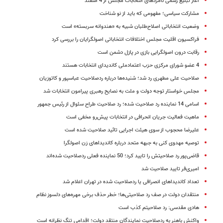
آغاز تبلیغ رسمی نامزدهای انتخابات مجلس از 4 اسفند
مشارکت سیاسی؛ مفهومی که باید از نو شناخت
وضعیت انتخاباتی اصلاح‌طلبان شبیه به «هندوانه سربسته» است
فراکسیون اقلیت مجلس اختلافات انتخاباتی اصولگرایان را بررسی کرد
رقابت درون اصولگرایی بازی در پازل دشمن است
4 عضو شورای مرکزی حزب اعتمادملی کاندیدای انتخابات هستند
صلاحیت علی مطهری رد شد؛ شنیده‌ها درباره ردصلاحیت عباسپور و کاتوزیان
مجلس خواستار توجه دولت و ملت به نصایح رهبری پیرامون انتخابات شد
اسامی 14 نماینده رد صلاحیت شده؛ رد صلاحیت طراح سئوال از رئیس جمهور
ماهیت فعالیت جریان انحرافی در انتخابات پیش‌رو مخفی است
علیرضا محجوب از سوی هیئت‌ اجرایی تائید صلاحیت شده است
توصیه مهدوی کنی به جبهه متحد درباره کاندیداهای زن اصولگرا
قاضی‌پور رد صلاحیتش را تایید کرد؛ 50 نماینده فعلی ردصلاحیت شده‌اند
امیری‌فر تایید صلاحیت شد
تعداد کاندیداهای انصرافی یا ردصلاحیت شده در تهران اعلام شد
منتقدان دولت در صف رد صلاحیتی‌ها؛ خطر حذف برخی مهره‌های دلسوز نظام
هادی مقدسی: رد صلاحیتم کذب است
واکنش باهنر به ردصلاحیت نمایندگان منتقد دولت؛ اقدامی تنگ نظرانه است