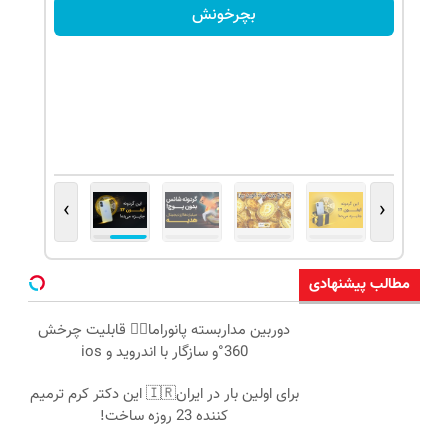
بچرخونش
›
‹
مطالب پیشنهادی
دوربین مداربسته پانوراما👈🏻 قابلیت چرخش
360°و سازگار با اندروید و ios
برای اولین بار در ایران🇮🇷 این دکتر کرم ترمیم
کننده 23 روزه ساخت!