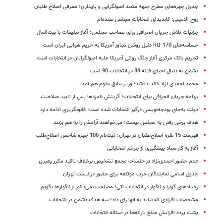
جدول چهره‌های مطرح جبهه متحد اصولگرایی و پایداری؛ معرفی اصلاح طلبان
روح الامینی: کاندیدای انتخابات مجلس نشده‌ام
جزئیات تلاش جریان انحرافی برای تصاحب مجلس؛ آغاز تبلیغات با بیت‌‎المال
حساسه‌های RQ-170 دلیل روشن تجاوز آمریکا به حریم هوایی ایران است
تحریم بانک مرکزی آغاز جنگ روانی آمریکا علیه اصولگرایان در انتخابات است
دشمن به دنبال احیای فتنه 88 در انتخابات 90 است
محمد احمدی نژاد کاندیدا شد؛ وزیر سابق علوم هم آمد
برنامه جریان انحرافی برای انتخابات؛ گزینش نامزدها پس از تایید صلاحیت
دولت به‌جای بودجه‌نویسی درگیر انتخابات شده است؛ قانونگریزی ادامه دارد
هدف برخی رفتن به مجلس نیست؛ می‌خواهند آرامش را به هم بزنند
فهرست 15 نفره اصلاح‌طلبان در تهران؛ ثبت‌نام 100 چهره شاخص اصلاح‌طلب
آغاز به کار ستاد پیشگیری از جرائم انتخاباتی
عدم حضور احمدی‌نژاد در جلسات مجمع تشخیص برخلاف تاکید مکرر رهبری
جدول اسامی نمایندگان حزب موتلفه برای حضور در لیست تهران
رخدادهای گوارا و ناگوار در انتخابات آتی؛ مصلحت نمی‌دانم از ناگوارها بگویم
مشخصات افرادی که نباید به آنها رای داد؛‌ سه هدف دشمن در انتخابات
پشت پرده افزایش مبلغ یارانه‌ها در آستانه انتخابات