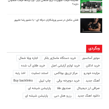
مقایسه قیمت تجهیزات برق صنعتی بازار؛ چرا برندها قیمت متفاوتی
دارند؟
نقش مکمل در مسیر ورزشکاران حرفه ای ؛ با حضور رضا علیپور
وبگردی
موتور آسانسور
خرید دستگاه ماساژور بلکر
اجاره ویلا شمال
خرید ادکلن
خرید لوازم آرایشی اصل
خرید طلای آب شده
مزایده خودرو
مرکز تزریق بوتاکس
استند تسلیت
اخذ رتبه
آهنگ جدید
خرید دوچرخه برقی
چاپ لیبل
Buy backlinks
صرافی ارز دیجیتال
صندوق طلا
پارتیشن شیشه ای
دانلود اهنگ جدید
رزرو هتل دبی
پارتیشن شیشه ای