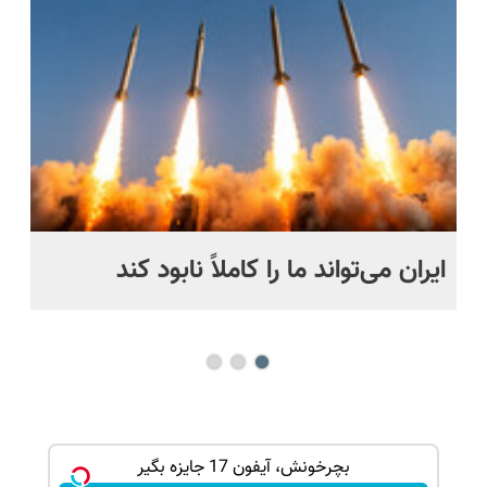
درب منزل
تعویض
📍 تهران
رایگان+پرداخت
حل
اقساطی😍
ایران می‌تواند ما را کاملاً نابود کند
اگ
می
بچرخونش، آیفون 17 جایزه بگیر