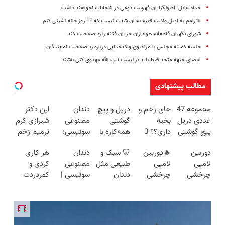
حداد عادل: اصولگرایان فهرست دومی در انتخابات نخواهند داشت
التزامم به اصل ولایت فقیه به آن شدت نیست که 11 روز خانه نشینی کنم
شورای نگهبان قاطعانه هواداران جریان فتنه را رد صلاحیت کند
جلسه کمیته مجلس با مرتضوی و کدخدایی درباره رد صلاحیت نمایندگان
اعضای جبهه متحد فقط باید در لیست آیت الله مهدوی کنی باشند
مطالب پیشنهادی
مجموعه 47
جای زخم و
دریل و پیچ
دندان
این دکتر
عددی دریل
بخیه
گوشتی
مصنوعی
شیرازی کرم
پیچ گوشتی
داری؟؟ 3
همه‌کاره با
سوئیسی:
ترمیم زخم
شارژی
هفته‌ای
گیربکس
جدیدترین
ایرانی را
دوربین
🔥دوربین
🦷 سبک و
دندان
هر کاری
(تخفیف به
محوش کن!
هوشمند ⚙️
فناوری
ساخت!!!
لامپی
لامپی
طبیعی مثل
مصنوعی
کردی و
مدت
(نصف
اروپا، سبک
چرخشی
چرخشی
دندان
سوئیسی |
کمردردت
محدود)
قیمت بازار
و مقاوم |
360 درجه
360 درجه
خودت!
سبک،
درمان نشد؟
🔥)
پرداخت
فقط امروز
🔥 پرداخت
نصب آسان
مقاوم،
پر کردن
قسطی
حراج شد🔥
درب منزل
و پرداخت
طبیعی!
پرسشنامه و
پرداخت
+ گارانتی
اقساطی 💳
ویزیت
دریافت راه