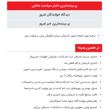
(پرسش‌نامه)
آموزش رایگان
پر بیننده‌ترین اخبار سیاست داخلی
دیدگاه خوانندگان امروز
پر بیننده‌ترین خبر امروز
بیانیه مهم خانواده شهید لاریجانی درباره چگونگی ردزنی و شهادت وی
در همین زمینه
حامیان جریان انحرافی ثبت نام کردند؛ بازخوانی اظهارات امیری‌فر
نامزدی لاریجانی از قم قطعی شد
ثبت نام کاندیداهای انتخابات مجلس از نگاه دوربین؛ عجیب‌ترین تصویر
نهضت حضور؛ ویژه‌نامه رایگان 7 دی
جدول جدیدترین آمار ثبت نام کاندیداها؛ وضعیت سن،‌جنس و تحصیلات
جدول مهمترین چهره‌های ثبت نام کننده در روز چهارم؛ آخرین شنیده‌ها
تاکید مراجع تقلید به لاریجانی برای نامزدی از قم
راهبردهای چهارده گانه جبهه متحد اصولگرایان
تصمیم نهایی مطهری برای شرکت در انتخابات؛ مستقل می‌آیم