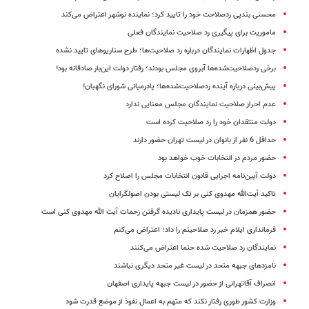
محسنی بندپی ردصلاحت خود را تایید کرد؛ نماینده نوشهر اعتراض می‌کند
ماموریت برای پیگیری رد صلاحیت نمایندگان فعلی
جدول اظهارات نمایندگان درباره رد صلاحیت‌ها؛ طرح سناریوهای تایید نشده
برخی ردصلاحیت‌شده‌ها آبروی مجلس بودند؛ رفتار دولت این‌بار صادقانه بود!
پیش‌بینی درباره آینده ردصلاحیت‌شده‌ها؛ پادرمیانی شورای نگهبان!
عدم احراز صلاحیت نمایندگان مجلس معنایی ندارد
دولت منتقدان خود را رد صلاحیت کرده است
حداقل 6 نفر از بانوان در لیست تهران حضور دارند
حضور مردم در انتخابات خوب خواهد بود
دولت آیین‌نامه اجرایی قانون انتخابات مجلس را اصلاح کرد
تاکید آیت‌الله مهدوی کنی بر تک لیستی بودن اصولگرایان
حضور همزمان در لیست پایداری نادیده گرفتن زحمات آیت الله مهدوی کنی است
فرمانداری ایلام خبر رد صلاحیتم را داد؛ اعتراض می‌کنم
نمایندگان رد صلاحیت شده حتما اعتراض می‌کنند
نامزدهای جبهه متحد در لیست غیر متحد دیگری نباشند
انصراف آقاتهرانی از حضور در لیست جبهه پایداری اصفهان
وزارت کشور طوری رفتار نکند که متهم به اعمال نفوذ از موضع قدرت شود