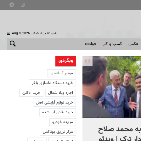
- شنبه ۱۷ مرداد ۱۴۰۵
Aug 8, 2026
عکس
کسب و کار
حوادث
وبگردی
موتور آسانسور
خرید دستگاه ماساژور بلکر
اجاره ویلا شمال
خرید ادکلن
خرید لوازم آرایشی اصل
خرید طلای آب شده
مزایده خودرو
به محمد صلاح
تصاویری از محل انفجار گاز د
مرکز تزریق بوتاکس
ر ترک | ویدئو
آبادان | ویدئو