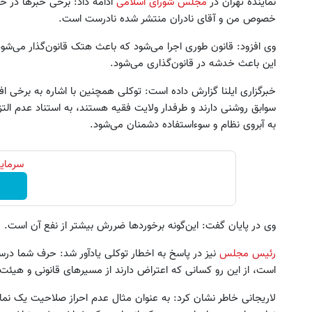
نماینده تهران در
مجلس شورای اسلامی
ادامه داد: برخی خبرها در خ
خصوص من و آقای نادران منتشر شده نادرست است.
وی افزود: قانون طوری اجرا می‌شود که باعث هتک قانون‌گذار می‌شود
این باعث خدشه در قانون‌گذاری می‌شود.
خبرگزاری ایلنا گزارش داده است: توکلی همچنین با اشاره به برخی 
سوابق روشنی دارند و طرفدار ولایت فقیه هستند، به استناد عدم الت
به ‌آبروی نظام و سوء‌استفاده دشمنان می‌شود.
سرمایه
ین کوییک گذاشتی برای فروش ؟ اینجا
تنها در چند ساعت و با یکبار مرا
سریع و راحت بفروش
شد ✅
وی در پایان گفت: این‌گونه برخوردها ضررش بیشتر از نفع آن است.
درخواست فروش
درخواست فروش
رئیس مجلس
نیز در پاسخ به اخطار توکلی یادآور شد: حرف شما در
است، از این رو کسانی که اعتراض دارند از مسیرهای قانونی و هیئت 
لاریجانی خاطر نشان کرد: به عنوان مثال عدم احراز صلاحیت یک نما