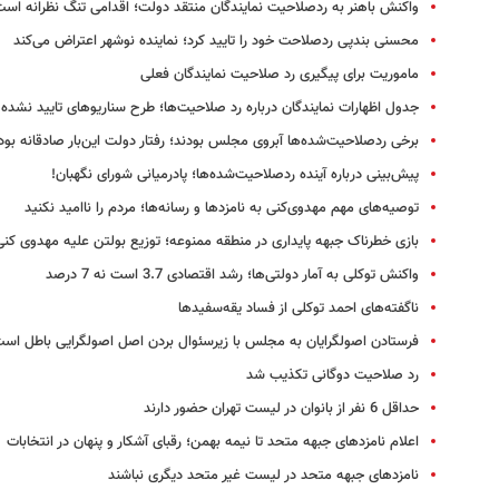
واکنش باهنر به ردصلاحیت نمایندگان منتقد دولت؛ اقدامی تنگ نظرانه اس
محسنی بندپی ردصلاحت خود را تایید کرد؛ نماینده نوشهر اعتراض می‌کند
ماموریت برای پیگیری رد صلاحیت نمایندگان فعلی
جدول اظهارات نمایندگان درباره رد صلاحیت‌ها؛ طرح سناریوهای تایید نشده
برخی ردصلاحیت‌شده‌ها آبروی مجلس بودند؛ رفتار دولت این‌بار صادقانه بود
پیش‌بینی درباره آینده ردصلاحیت‌شده‌ها؛ پادرمیانی شورای نگهبان!
توصیه‌های مهم مهدوی‌کنی به نامزدها و رسانه‌ها؛ مردم را ناامید نکنید
بازی خطرناک جبهه پایداری در منطقه ممنوعه؛ توزیع بولتن علیه مهدوی کنی
واکنش توکلی به آمار دولتی‌ها؛ رشد اقتصادی 3.7 است نه 7 درصد
ناگفته‌های احمد توکلی از فساد یقه‌سفیدها
فرستادن اصولگرایان به مجلس با زیرسئوال بردن اصل اصولگرایی باطل اس
رد صلاحیت دوگانی تکذیب شد
حداقل 6 نفر از بانوان در لیست تهران حضور دارند
اعلام نامزدهای جبهه متحد تا نیمه بهمن‎؛ رقبای آشکار و پنهان در انتخابات
نامزدهای جبهه متحد در لیست غیر متحد دیگری نباشند