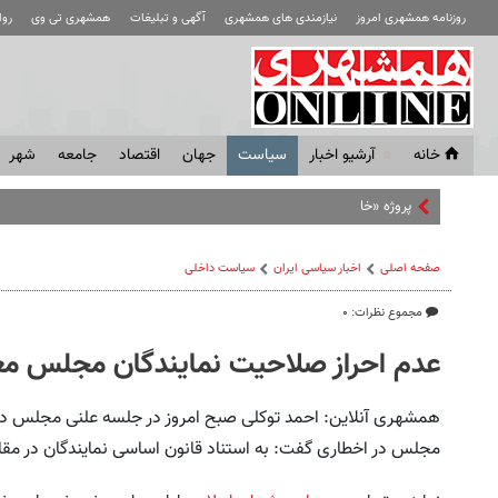
روزنامه همشهری امروز
نیازمندی های همشهری
آگهی و تبلیغات
همشهری تی وی
رو
خانه
آرشیو اخبار
سياست
جهان
اقتصاد
جامعه
شهر
پروژه «خانه ریز» در غرب تهران
صفحه اصلی
اخبار سیاسی ایران
سیاست داخلی
مجموع نظرات: ۰
عدم احراز صلاحیت نمایندگان مجلس معن
همشهری آنلاین: احمد توکلی صبح امروز در جلسه علنی مجلس در 
مجلس در اخطاری گفت: به استناد قانون اساسی نمایندگان در مقام 