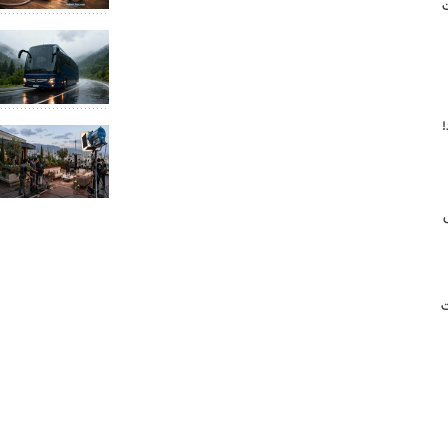
ت
!
ت