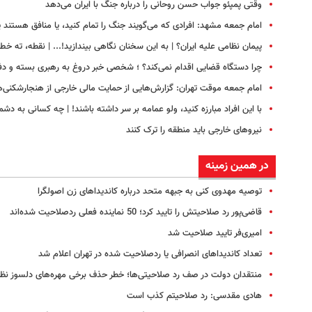
وقتی پمپئو جواب حسن روحانی را درباره جنگ با ایران می‌دهد
امام جمعه مشهد: افرادی که می‌گویند جنگ را تمام کنید، یا منافق هستند 
پیمان نظامی علیه ایران؟ | به این سخنان نگاهی بیندازید!‌... | نقطه، ته خط!
چرا دستگاه قضایی اقدام نمی‌کند؟ ؛ شخصی خبر دروغ به رهبری بسته و دفتر 
امام جمعه موقت تهران: گزارش‌هایی از حمایت مالی خارجی از هنجارشکنی‌ه
با این افراد مبارزه کنید، ولو عمامه بر سر داشته باشند! | چه کسانی به د
نیروهای خارجی باید منطقه را ترک کنند
در همین زمینه
توصیه مهدوی کنی به جبهه متحد درباره کاندیداهای زن اصولگرا
قاضی‌پور رد صلاحیتش را تایید کرد؛ 50 نماینده فعلی ردصلاحیت شده‌اند
امیری‌فر تایید صلاحیت شد
تعداد کاندیداهای انصرافی یا ردصلاحیت شده در تهران اعلام شد
منتقدان دولت در صف رد صلاحیتی‌ها؛ خطر حذف برخی مهره‌های دلسوز نظا
هادی مقدسی: رد صلاحیتم کذب است