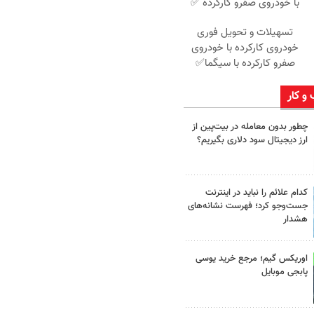
با خودروی صفرو کارکرده ✅
تسهیلات و تحویل فوری
خودروی کارکرده با خودروی
صفرو کارکرده با سیگما✅
 و کار
چطور بدون معامله در بیت‌پین از
ارز دیجیتال سود دلاری بگیریم؟
کدام علائم را نباید در اینترنت
جست‌وجو کرد؛ فهرست نشانه‌های
هشدار
اوریکس گیم؛ مرجع خرید یوسی
پابجی موبایل