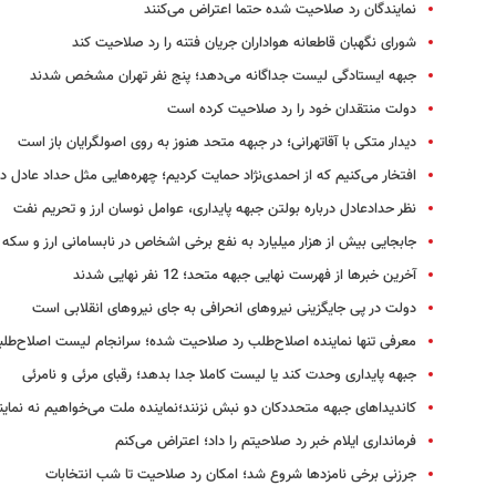
نمایندگان رد صلاحیت شده حتما اعتراض می‌کنند
شورای نگهبان قاطعانه هواداران جریان فتنه را رد صلاحیت کند
جبهه ایستادگی لیست جداگانه می‌دهد؛ پنج نفر تهران مشخص شدند
دولت منتقدان خود را رد صلاحیت کرده است
دیدار متکی با آقاتهرانی؛ در جبهه متحد هنوز به روی اصولگرایان باز است
افتخار می‌کنیم که از احمدی‌نژاد حمایت کردیم؛ چهره‌هایی مثل حداد عادل دا
نظر حدادعادل درباره بولتن جبهه پایداری، عوامل نوسان ارز و تحریم‌ نفت
جابجایی بیش از هزار میلیارد به نفع برخی اشخاص در نابسامانی ارز و سکه
آخرین خبرها از فهرست نهایی جبهه متحد؛ 12 نفر نهایی شدند
دولت در پی جایگزینی نیروهای انحرافی به جای نیروهای انقلابی است
معرفی تنها نماینده اصلاح‌طلب رد صلاحیت شده؛ سرانجام لیست اصلاح‌طلب
جبهه پایداری وحدت کند یا لیست کاملا جدا بدهد؛ رقبای مرئی و نامرئی
کاندیداهای جبهه متحددکان دو نبش نزنند؛نماینده ملت می‌خواهیم نه نمای
فرمانداری ایلام خبر رد صلاحیتم را داد؛ اعتراض می‌کنم
جرزنی برخی نامزدها شروع شد؛ امکان رد صلاحیت تا شب انتخابات