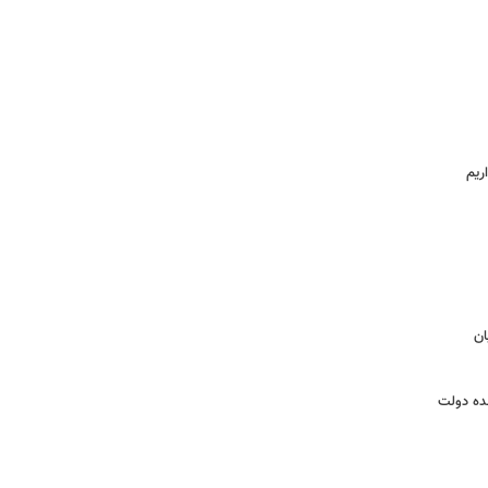
ریم
ان
نده دولت