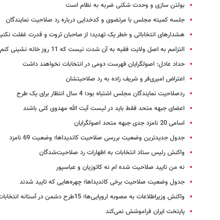
بولتن سازی و وحدت شکنی ضربه به نظام است
جلسه کمیته مجلس با مرتضوی و کدخدایی درباره رد صلاحیت نمایندگان
هشدارهای انتخاباتی و خطر یک تهدید؛ از صاحبان ثروت و قدرت غفلت نکنی
التزامم به اصل ولایت فقیه به آن شدت نیست که 11 روز خانه نشینی کنم
حداد عادل: اصولگرایان فهرست دومی در انتخابات نخواهند داشت
اعتراض امیری‌فر و شریف زاده به رد صلاحیتشان
ردصلاحیت نمایندگان مجلس اشتباه بود؛ 4 سال انتظار برای یک طرح
اعضای جبهه متحد فقط باید در لیست آیت الله مهدوی کنی باشند
اسامی 20 نامزد جدی جبهه متحد اصولگرایان
جدول جدیدترین وضعیت بررسی صلاحیت کاندیداها؛ وضعیت 69 نامزد
واکنش رئیس ستاد انتخابات به اظهارات رد صلاحیت‌شدگان
نه من تایید صلاحیت شده ام نه کاتوزیان و عباسپور
جدول وضعیت صلاحیت برخی کاندیداها؛ چهره‌‌هایی که تایید شدند
واکنش وزیراطلاعات به مصوبه اروپایی‌ها؛ 15طرح دشمن در آستانه انتخابات
پایتخت ایران فراموشش نمی‌کند