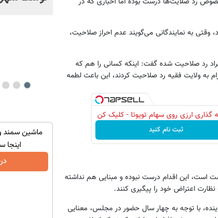
صوص رد صلایت‌ها درست بوده اما اخباری که در
خیر؟!
، وقتی به نمایندگانی می‌گویند عدم احراز صلاحیت،
افراد رد صلاحیت شده گفت: اینکه کسانی را هم که
زام به ولایت فقیه رد صلاحیت کردند، این باعث لطمه
 گذاری ارزی روی سهام تویوتا - کلیک کن
ثبت نام کنید
جعه فروخته
بدون نیاز به آگهی و تنها با یک بار مراجعه
ماشین سمند و 
فروخته شد
اینجا س
درخواست فروش
در
ست است، این اقدام درست نبوده و مبنایی هم نداشته
نظارت اعتراض خود را پیگیری کنند.
ینده، با توجه به چهار سال حضور در مجلس، معنایی