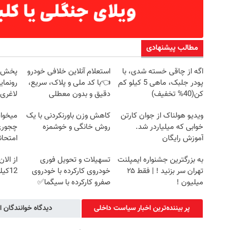
مطالب پیشنهادی
اگه از چاقی خسته شدی، با
استعلام آنلاین خلافی خودرو
پودر جلبک، ماهی 5 کیلو کم
👈با کد ملی و پلاک، سریع،
رونمای
کن(40% تخفیف)
دقیق و بدون معطلی
لاغری
ویدیو هولناک از جوان کارتن
کاهش وزن باورنکردنی با یک
میخوای
خوابی که میلیاردر شد.
روش خانگی و خوشمزه
چجوری 
آموزش رایگان
امتحا
به بزرگترین جشنواره ایمپلنت
تسهیلات و تحویل فوری
از الا
تهران سر بزنید ! | فقط ۲۵
خودروی کارکرده با خودروی
12کیلو چربی میسوزونی
میلیون !
صفرو کارکرده با سیگما✅
پر بیننده‌ترین اخبار سیاست داخلی
دیدگاه خوانندگان ا