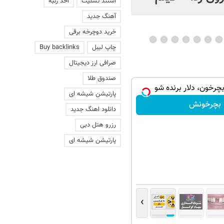
استند تسلیت
اخذ رتبه
عاشقانه با یک زن
آهنگ جدید
خرید دوچرخه برقی
چاپ لیبل
Buy backlinks
صرافی ارز دیجیتال
صندوق طلا
بچرخون، دلار برنده شو
پارتیشن شیشه ای
بچرخونش
دانلود اهنگ جدید
رزرو هتل دبی
پارتیشن شیشه ای
›