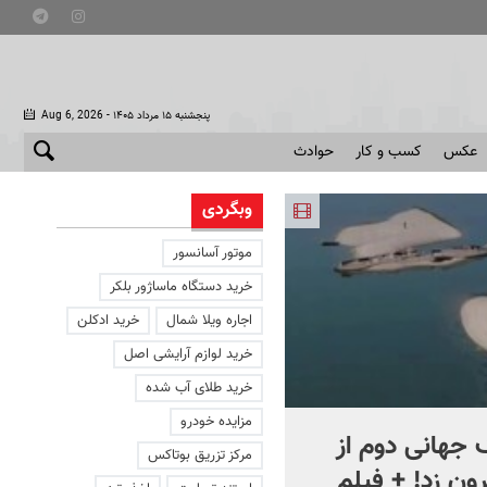
- پنجشنبه ۱۵ مرداد ۱۴۰۵
Aug 6, 2026
عکس
کسب و کار
حوادث
وبگردی
موتور آسانسور
خرید دستگاه ماساژور بلکر
اجاره ویلا شمال
خرید ادکلن
خرید لوازم آرایشی اصل
خرید طلای آب شده
مزایده خودرو
جهانی دوم از
افشای اطلاعات برای ترور
مرکز تزریق بوتاکس
ون زد! + فیلم
بارون ترامپ | ماجرای قرار