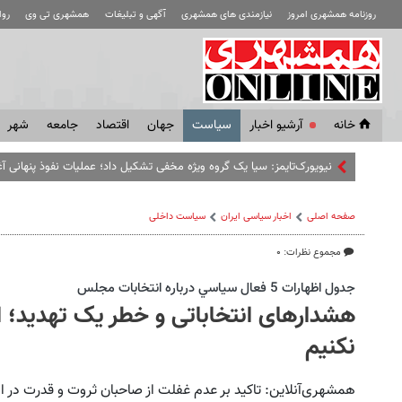
روزنامه همشهری امروز
نیازمندی های همشهری
آگهی و تبلیغات
همشهری تی وی
رو
خانه
آرشیو اخبار
سياست
جهان
اقتصاد
جامعه
شهر
صفحه اصلی
اخبار سیاسی ایران
سیاست داخلی
مجموع نظرات: ۰
جدول اظهارات 5 فعال سياسي درباره انتخابات مجلس
هشدارهای انتخاباتی و خطر یک تهدید؛ 
نکنیم
همشهری‌آنلاین: تاکید بر عدم غفلت از صاحبان ثروت و قدرت در ان