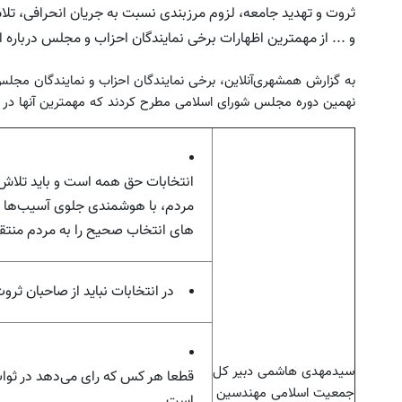
ثروت و تهدید جامعه، لزوم مرزبندی نسبت به جریان انحرافی،‌ ت
و ... از مهمترین اظهارات برخی نمایندگان احزاب و مجلس دربار
به گزارش همشهری‌آنلاین، برخی نمایندگان احزاب و نمایندگان مجلس 
نهمین دوره مجلس شورای اسلامی مطرح کردند که مهمترین آنها در
یل دقیق با کنترل سرعت اتوماتیک 🎯
به بزرگترین جشنواره ایمپلنت 
(مجموعه 47عددی + تخفیف ویژه)
اومدید! | فقط ۲۵ میلیون !
انتخابات حق همه است و باید تلا
مردم، با هوشمندی جلوی آسیب‌ها ر
ثبت سفارش!
رزرورایگان نوبت
های انتخاب صحیح را به مردم منتق
در انتخابات نباید از صاحبان ثر
سیدمهدی هاشمی دبیر کل
قطعا هر کس که رای می‌دهد در ثوا
جمعیت اسلامی مهندسین
است.