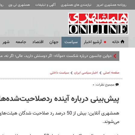
روزنامه همشهری امروز
نیازمندی های همشهری
آگهی و تبلیغات
همشهری تی وی
رو
خانه
آرشیو اخبار
سياست
جهان
اقتصاد
جامعه
شهر
دواین جانسون درباره شکست «موآنا»: اگر دوستش دارید، عالی؛ اگر نه،
صفحه اصلی
اخبار سیاسی ایران
سیاست داخلی
مجموع نظرات: ۰
پیش‌بینی درباره آینده ردصلاحیت‌شده‌ها؛
همشهری آنلاین: بیش از 50 درصد رد صلاحیت شدگ
می‌شوند.