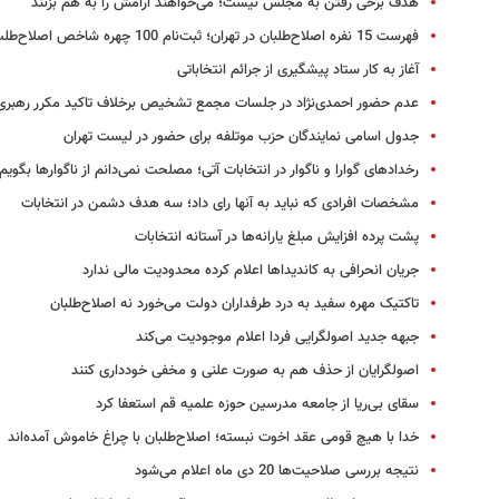
هدف برخی رفتن به مجلس نیست؛ می‌خواهند آرامش را به هم بزنند
فهرست 15 نفره اصلاح‌طلبان در تهران؛ ثبت‌نام 100 چهره شاخص اصلاح‌طلب
آغاز به کار ستاد پیشگیری از جرائم انتخاباتی
عدم حضور احمدی‌نژاد در جلسات مجمع تشخیص برخلاف تاکید مکرر رهبری
جدول اسامی نمایندگان حزب موتلفه برای حضور در لیست تهران
رخدادهای گوارا و ناگوار در انتخابات آتی؛ مصلحت نمی‌دانم از ناگوارها بگویم
مشخصات افرادی که نباید به آنها رای داد؛‌ سه هدف دشمن در انتخابات
پشت پرده افزایش مبلغ یارانه‌ها در آستانه انتخابات
جریان انحرافی به کاندیداها اعلام کرده محدودیت مالی ندارد
تاکتیک مهره سفید به درد طرفداران دولت می‌خورد نه اصلاح‌طلبان
جبهه جدید اصولگرایی فردا اعلام موجودیت می‌کند
اصولگرایان از حذف هم به صورت علنی و مخفی خودداری کنند
سقای بی‌ریا از جامعه مدرسین حوزه علمیه قم استعفا کرد
خدا با هیچ قومی عقد اخوت نبسته؛ اصلاح‌طلبان با چراغ خاموش آمده‌اند
نتیجه بررسی صلاحیت‌ها 20 دی ماه اعلام می‌شود