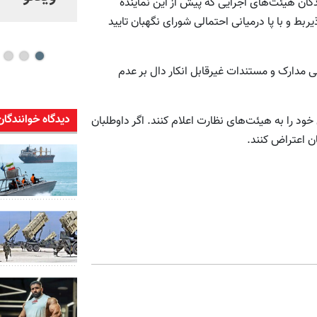
5 درصد از رد صلاحیت شدگان هیئت‌های اجرایی که پیش از این نماینده
شو
ط و با پا درمیانی احتمالی شورای نگهبان تایید
ی مدارک و مستندات غیرقابل انکار دال بر عدم
دیدگاه خوانندگان
ده‌اند می‌توانند تا 24 دی‌ماه اعتراض خود را به هیئت‌های نظارت اعلام کنند. اگر داوطلبان
ن اعتراض کنند.