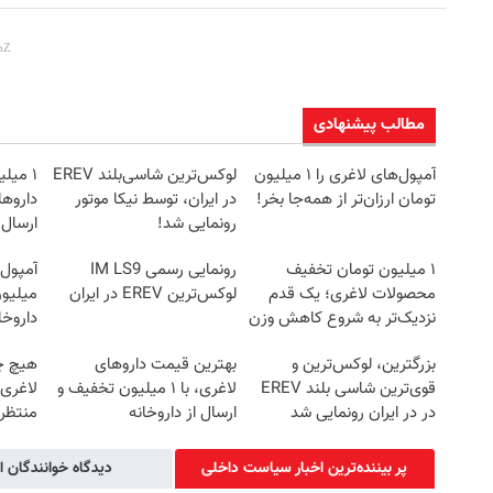
ترین، لوکس‌ترین و قوی‌ترین شاسی بلند
EREV در در ایران رونمایی شد
LS9 رسماً وارد بازار ایران شد
مطالب پیشنهادی
اطلاعات بیشتر..
اطلاعات بیشتر..
آمپول‌های لاغری را ۱ میلیون
لوکس‌ترین شاسی‌بلند EREV
۱ میل
تومان ارزان‌تر از همه‌جا بخر!
در ایران، توسط نیکا موتور
داروها
رونمایی شد!
ارسال 
۱ میلیون تومان تخفیف
رونمایی رسمی IM LS9
آمپول 
محصولات لاغری؛ یک قدم
لوکس‌ترین EREV در ایران
میلیون
نزدیک‌تر به شروع کاهش وزن
داروخا
بزرگترین، لوکس‌ترین و
بهترین قیمت داروهای
هیچ چ
قوی‌ترین شاسی بلند EREV
لاغری، با ۱ میلیون تخفیف و
لاغری
در در ایران رونمایی شد
ارسال از داروخانه‌
منتظرت
پر بیننده‌ترین اخبار سیاست داخلی
دیدگاه خوانندگان ا