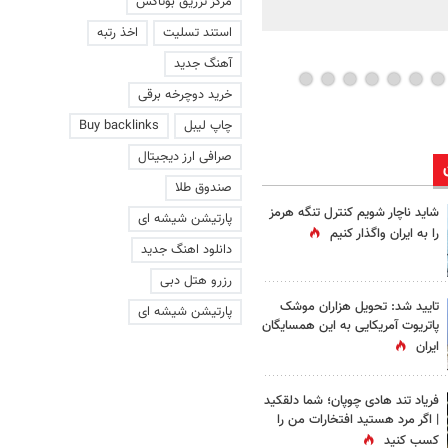
مرکز تزریق بوتاکس
ویدئو
استند تسلیت
اخذ رتبه
آهنگ جدید
خرید دوچرخه برقی
چاپ لیبل
Buy backlinks
صرافی ارز دیجیتال
صندوق طلا
شاید ناچار شویم کنترل تنگه هرمز
پارتیشن شیشه ای
را به ایران واگذار کنیم
دانلود اهنگ جدید
رزرو هتل دبی
تایید شد: تحویل هزاران موشک
پارتیشن شیشه ای
پاتریوت آمریکایی به این همسایگان
ایران
فریاد تند هادی چوپان؛‌ شما دلقکید
| اگر مرد هستید افتخارات من را
کسب کنید