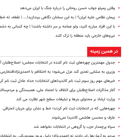
وقتی پمپئو جواب حسن روحانی را درباره جنگ با ایران می‌دهد
پیمان نظامی علیه ایران؟ | به این سخنان نگاهی بیندازید!‌... | نقطه، ته خط!
با این افراد مبارزه کنید، ولو عمامه بر سر داشته باشند! | چه کسانی به د
نیروهای خارجی باید منطقه را ترک کنند
در همین زمینه
جدول مهمترین چهره‌های ثبت نام کننده در انتخابات مجلس؛ اصلاح‌طلبان آ
وزیری به مشایی تعدی کند عزل می‌شود؛ به اختلافم با احمدی‌نژادافتخارمی‌
خبرهای مهم روز سوم ثبت نام کاندیداهای انتخابات؛ حداد عادل ثبت نام کرد
آغاز مذاکرات اصلاح‌طلبان برای ائتلاف با اعتماد ملی، همبستگی و مردم‌سالا
وزارت ارشاد بر محتواى بنرها و تبلیغات سطح شهر نظارت مى کند
چهره‌هایی که در انتخابات ثبت نام کردند؛ خط و نشان برای جریان انحرافی
عارف و محسن هاشمی کاندیدا نمی‌شوند
سپاه پرچمدار حزب یا گروهی در انتخابات نخواهد شد
مردم به آرمان‌ها رای دادند نه احمدی‌نژاد؛ دلیل ورود مهدوی‌کنی به انتخابات