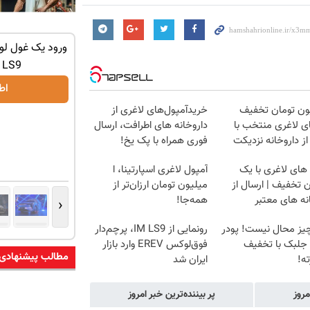
نیکاموتور برگ برنده جدیدش را رو کرد، IM
رونمایی رسمی IM LS9 لوکس‌ترین EREV در
ایران
LS9 رسماً رونمایی شد
اطلاعات بیشتر..
اط
یون تومان تخفیف
خریدآمپول‌های لاغری از
ی لاغری منتخب با
داروخانه های اطرافت، ارسال
از داروخانه نزدیکت
فوری همراه با پک یخ!
های لاغری با یک
آمپول لاغری اسپارتینا، ا
 تخفیف | ارسال از
میلیون تومان ارزان‌تر از
نه های معتبر
همه‌جا!
‹
یز محال نیست! پودر
رونمایی از IM LS9، پرچم‌دار
 جلبک با تخفیف
فوق‌لوکس EREV وارد بازار
مطالب پیشنهادی
ه!
ایران شد
مروز
پر بیننده‌ترین خبر امروز