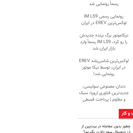
رسماً رونمایی شد
رونمایی رسمی IM LS9
لوکس‌ترین EREV در ایران
نیکاموتور برگ برنده جدیدش
را رو کرد، IM LS9 رسماً وارد
بازار ایران شد
لوکس‌ترین شاسی‌بلند EREV
در ایران، توسط نیکا موتور
رونمایی شد!
دندان مصنوعی سوئیسی:
جدیدترین فناوری اروپا، سبک
و مقاوم | پرداخت قسطی
 و کار
چطور بدون معامله در بیت‌پین از
ارز دیجیتال سود دلاری بگیریم؟