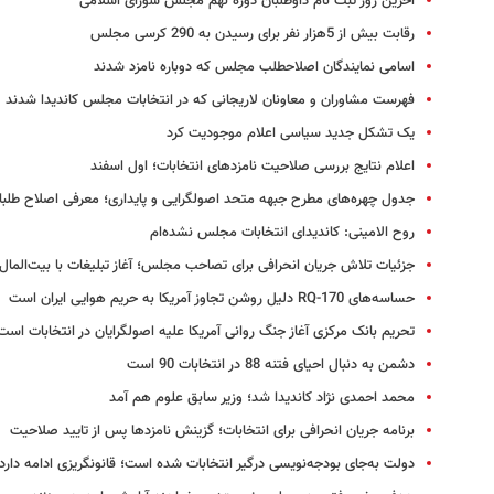
آخرین روز ثبت نام داوطلبان دوره نهم مجلس شورای اسلامی
رقابت بیش از 5هزار نفر برای رسیدن به 290 کرسی مجلس
اسامی نمایندگان اصلاح​طلب مجلس که دوباره نامزد شدند
فهرست مشاوران و معاونان لاریجانی که در انتخابات مجلس کاندیدا شدند
یک تشکل جدید سیاسی اعلام موجودیت کرد
اعلام نتایج بررسی صلاحیت نامزدهای انتخابات؛ اول اسفند
جدول چهره‌های مطرح جبهه متحد اصولگرایی و پایداری؛ معرفی اصلاح طلبا
روح الامینی: کاندیدای انتخابات مجلس نشده‌ام
جزئیات تلاش جریان انحرافی برای تصاحب مجلس؛ آغاز تبلیغات با بیت‌‎المال
حساسه‌های RQ-170 دلیل روشن تجاوز آمریکا به حریم هوایی ایران است
تحریم بانک مرکزی آغاز جنگ روانی آمریکا علیه اصولگرایان در انتخابات است
دشمن به دنبال احیای فتنه 88 در انتخابات 90 است
محمد احمدی نژاد کاندیدا شد؛ وزیر سابق علوم هم آمد
برنامه جریان انحرافی برای انتخابات؛ گزینش نامزدها پس از تایید صلاحیت
دولت به‌جای بودجه‌نویسی درگیر انتخابات شده است؛ قانونگریزی ادامه دارد