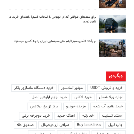
برای سفرهای طولانی کدام اتوبوس را انتخاب کنیم؟ راهنمای خرید در
فلای تودی
لو رفت! فضای سبز فیلم های سینمایی ایران را چه کسی میسازد؟
وبگردی
خرید و فروش USDT
موتور آسانسور
خرید دستگاه ماساژور بلکر
اجاره ویلا شمال
خرید ادکلن
خرید لوازم آرایشی اصل
خرید طلای آب شده
مزایده خودرو
مرکز تزریق بوتاکس
استند تسلیت
اخذ رتبه
آهنگ جدید
خرید دوچرخه برقی
چاپ لیبل
Buy backlinks
صرافی ارز دیجیتال
صندوق طلا