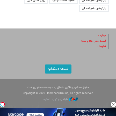
پارتیشن شیشه ای
دانلود اهنگ جدید
رزرو هتل دبی
پارتیشن شیشه ای
درباره ما
قیمت دلار، طلا و سکه
تبلیغات
نسخه دسکتاپ
حقوق همشهری‌آنلاین متعلق به موسسه همشهری است
Copyright © 2020 HamshahriOnline, All rights reserved
طراحی و تولید: نستوه