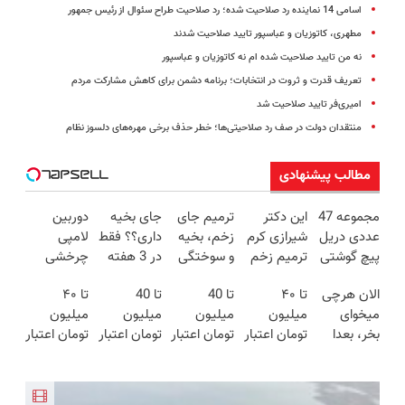
اسامی 14 نماینده رد صلاحیت شده؛ رد صلاحیت طراح سئوال از رئیس جمهور
مطهری، کاتوزیان و عباسپور تایید صلاحیت شدند
نه من تایید صلاحیت شده ام نه کاتوزیان و عباسپور
تعریف قدرت و ثروت در انتخابات؛ برنامه دشمن برای کاهش مشارکت مردم
امیری‌فر تایید صلاحیت شد
منتقدان دولت در صف رد صلاحیتی‌ها؛ خطر حذف برخی مهره‌های دلسوز نظام
مطالب پیشنهادی
مجموعه 47
این دکتر
ترمیم جای
جای بخیه
دوربین
عددی دریل
شیرازی کرم
زخم، بخیه
داری؟؟ فقط
لامپی
پیچ گوشتی
ترمیم زخم
و سوختگی
در 3 هفته
چرخشی
شارژی
ایرانی را
فقط در 3
ترمیمش
360 درجه
الان هرچی
تا ۴۰
تا 40
تا 40
تا ۴۰
(تخفیف به
ساخت!!!
هفته!!😍
کن!😍
فقط امروز
میخوای
میلیون
میلیون
میلیون
میلیون
مدت
حراج شد🔥
بخر، بعدا
تومان اعتبار
تومان اعتبار
تومان اعتبار
تومان اعتبار
محدود)
پرداخت
قسطی
خرید
فوری ،
فوری بگیر
بگیر
درب منزل
پرداخت کن
قسطی
همین الان
دریافت کن
دریافت کن