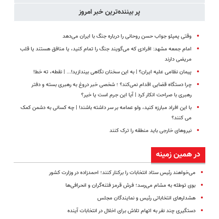
پر بیننده‌ترین خبر امروز
وقتی پمپئو جواب حسن روحانی را درباره جنگ با ایران می‌دهد
امام جمعه مشهد: افرادی که می‌گویند جنگ را تمام کنید، یا منافق هستند یا قلب
مریضی دارند
پیمان نظامی علیه ایران؟ | به این سخنان نگاهی بیندازید!‌... | نقطه، ته خط!
چرا دستگاه قضایی اقدام نمی‌کند؟ ؛ شخصی خبر دروغ به رهبری بسته و دفتر
رهبری با صراحت انکار کرد | آیا این جرم است یا خیر؟
با این افراد مبارزه کنید، ولو عمامه بر سر داشته باشند! | چه کسانی به دشمن کمک
می کنند؟
نیروهای خارجی باید منطقه را ترک کنند
در همین زمینه
می‌خواهند رئیس ستاد انتخابات را برکنار کنند؛ احمدزاده در وزارت کشور
بوی توطئه به مشام می‌رسد؛ فرش قرمز فتنه‌گران و انحرافی‌ها
هشدارهای انتخاباتی رئیس و نمایندگان مجلس
دستگیری چند نفر به اتهام تلاش برای اخلال در انتخابات آینده