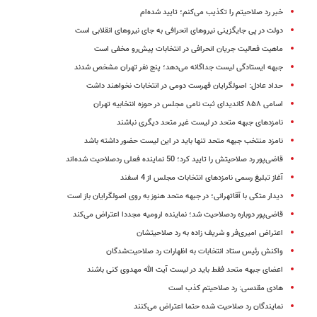
خبر رد صلاحیتم را تکذیب می‌کنم؛ تایید شده‌ام
دولت در پی جایگزینی نیروهای انحرافی به جای نیروهای انقلابی است
ماهیت فعالیت جریان انحرافی در انتخابات پیش‌رو مخفی است
جبهه ایستادگی لیست جداگانه می‌دهد؛ پنج نفر تهران مشخص شدند
حداد عادل: اصولگرایان فهرست دومی در انتخابات نخواهند داشت
اسامی ۸۵۸ کاندیدای ثبت نامی مجلس در حوزه انتخابیه تهران
نامزدهای جبهه متحد در لیست غیر متحد دیگری نباشند
نامزد منتخب جبهه متحد تنها باید در این لیست حضور داشته باشد
قاضی‌پور رد صلاحیتش را تایید کرد؛ 50 نماینده فعلی ردصلاحیت شده‌اند
آغاز تبلیغ رسمی نامزدهای انتخابات مجلس از 4 اسفند
دیدار متکی با آقاتهرانی؛ در جبهه متحد هنوز به روی اصولگرایان باز است
قاضی‌پور دوباره ردصلاحیت شد؛ نماینده ارومیه مجددا اعتراض می‌کند
اعتراض امیری‌فر و شریف زاده به رد صلاحیتشان
واکنش رئیس ستاد انتخابات به اظهارات رد صلاحیت‌شدگان
اعضای جبهه متحد فقط باید در لیست آیت الله مهدوی کنی باشند
هادی مقدسی: رد صلاحیتم کذب است
نمایندگان رد صلاحیت شده حتما اعتراض می‌کنند