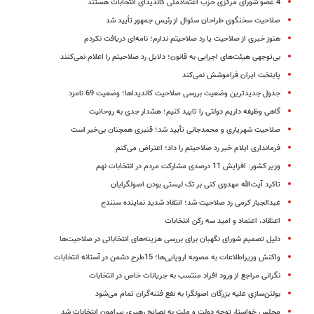
4 عضو شورای مرکزی حزب اعتمادملی کاندیدای انتخابات هستند
صلاحیت سخنگوی طراحان سئوال از رئیس جمهور تأیید شد
هنوز خبری از صلاحیت یا رد صلاحیتم ندارم؛ نامه‌ای دریافت نکردم
بی‌توجهی هیئت‌های اجرایی به قانون؛ دلایل رد صلاحیتم را اعلام نمی‌کنند
پایتخت ایران فراموشش نمی‌کند
جدول جدیدترین وضعیت بررسی صلاحیت کاندیداها؛ وضعیت 69 نامزد
گاهی وظیفه داریم دولتی را تایید کنیم؛ هشدار جدی به روحانیت
صلاحیت شهریاری و محمدجانی تأیید شد؛ قنبری همچنان بی‌خبر است
فرمانداری ایلام خبر رد صلاحیتم را داد؛ اعتراض می‌کنم
وزیر کشور:‌ افزایش 11 درصدی مشارکت مردم در انتخابات نهم
تاکید آیت‌الله مهدوی کنی بر تک لیستی بودن اصولگرایان
عبدالجبار کرمی رد صلاحیت شد؛ انتقاد شدید نماینده سنندج
اعتقاد، اعتماد و امید سه رکن انتخابات
دلیل تصمیم شورای نگهبان برای بررسی هزینه‌های انتخاباتی در صلاحیت‌‌‌ها
واکنش وزیراطلاعات به مصوبه اروپایی‌ها؛ 15طرح دشمن در آستانه انتخابات
نگرانی مراجع از ورود افراد منتسب به جریانات خاص در انتخابات
بولتن‌سازی علیه بزرگان اصولگرا به نفع فتنه‌گران تمام می‌شود
مجلس خواستار توجه دولت و ملت به نصایح رهبری پیرامون انتخابات شد