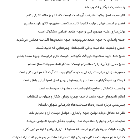
رد صلاحیت دوگانی تکذیب شد
التزامم به اصل ولایت فقیه به آن شدت نیست که 11 روز خانه نشینی کنم
تغییر در لیست نهایی وزارت کشور؛ تاییدصلاحیت مطهری، کاتوزیان وعباسپور
بولتن‌سازی علیه مهدوی کنی و جبهه متحد اقدامی مشکوک است
جبهه پایداری به جبهه متحد نمی‌پیوندد؛ جبهه متحدی‌ها اکثریت مجلس می‌شوند
جدول وضعیت صلاحیت برخی کاندیداها؛ چهره‌‌هایی که تایید شدند
هنوز نامه تایید صلاحیت دریافت نکرده‌ام؛ دوست دارم در لیست جبهه متحد باشم
هنوز خبری از تأیید یا رد صلاحیتم نیست؛ منتظر نامه سرنوشت ساز هستم
حضور همزمان در لیست پایداری نادیده گرفتن زحمات آیت الله مهدوی کنی است
فرستادن اصولگرایان به مجلس با زیرسئوال بردن اصل اصولگرایی باطل است
وضعیت انتخاباتی اصلاح‌طلبان شبیه به «هندوانه سربسته» است
اعلام نامزدهای جبهه متحد تا نیمه بهمن‎؛ رقبای آشکار و پنهان در انتخابات
پیش‌بینی درباره آینده ردصلاحیت‌شده‌ها؛ پادرمیانی شورای نگهبان!
نظر حدادعادل درباره بولتن جبهه پایداری، عوامل نوسان ارز و تحریم‌ نفت
نماینده مردم چابهار رد صلاحیت شد؛ یعقوب جدگال دوباره اعتراض می‌کند
بازی خطرناک جبهه پایداری در منطقه ممنوعه؛ توزیع بولتن علیه مهدوی کنی
کاندیداهای جبهه متحددکان دو نبش نزنند؛نماینده ملت می‌خواهیم نه نماینده دولت