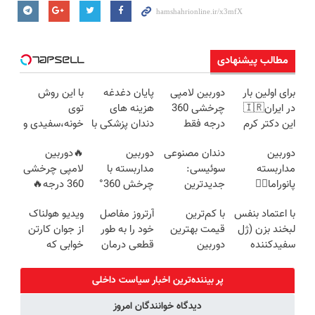
مطالب پیشنهادی
برای اولین بار
دوربین لامپی
پایان دغدغه
با این روش
در ایران🇮🇷
چرخشی 360
هزینه های
توی
این دکتر کرم
درجه فقط
دندان پزشکی با
خونه،سفیدی و
ترمیم کننده 23
امروز حراج شد
پک سفید
زیبایی دندوناتو
دوربین
دندان مصنوعی
دوربین
🔥دوربین
روزه ساخت!
🔥 پرداخت
کننده خانگی
برگردون
مداربسته
سوئیسی:
مداربسته با
لامپی چرخشی
درب منزل
(40%off)
پانوراما👈🏻
جدیدترین
چرخش 360°
360 درجه🔥
قابلیت چرخش
فناوری اروپا،
+ تخفیف
دارای دزدگیر
با اعتماد بنفس
با کم‌ترین
آرتروز مفاصل
ویدیو هولناک
360°و سازگار با
سبک و مقاوم |
(ضمانت
حرکتی
لبخند بزن (ژل
قیمت بهترین
خود را به طور
از جوان کارتن
اندروید و ios
پرداخت قسطی
تعویض +
سفیدکننده
دوربین
قطعی درمان
خوابی که
پرداخت درب
دندان40%تخفیف)
مداربسته رو
کنید!
میلیاردر شد.
منزل)
بخر❗❗❗
◗پرسش‌نامه◖
آموزش رایگان
پر بیننده‌ترین اخبار سیاست داخلی
دیدگاه خوانندگان امروز