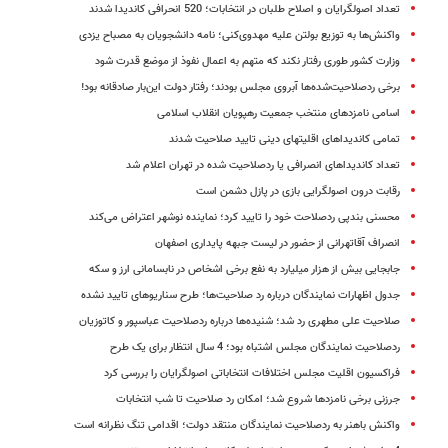
تعداد اصولگرایان و اصلاح طلبان در انتخابات؛ 520 انحرافی کاندیدا شدند
واکنش‌ها به توزیع بولتن علیه مهدوی‌کنی؛ نامه دانشجویان به مصباح یزدی
وزارت کشور طوری رفتار نکند که متهم به اعمال نفوذ از موضع قدرت شود
برخی ردصلاحیت‌شده‌ها آبروی مجلس بودند؛ رفتار دولت این‌بار صادقانه بود!
اسامی نامزدهای منتخب جمعیت رهپویان انقلاب اسلامی
تمامی کاندیداهای اقلیتهای دینی تایید صلاحیت شدند
تعداد کاندیداهای انصرافی یا ردصلاحیت شده در تهران اعلام شد
رقابت درون اصولگرایی بازی در پازل دشمن است
محسنی بندپی ردصلاحت خود را تایید کرد؛ نماینده نوشهر اعتراض می‌کند
انصراف آقاتهرانی از حضور در لیست جبهه پایداری اصفهان
جابجایی بیش از هزار میلیارد به نفع برخی اشخاص در نابسامانی ارز و سکه
جدول اظهارات نمایندگان درباره رد صلاحیت‌ها؛ طرح سناریوهای تایید نشده
صلاحیت علی مطهری رد شد؛ شنیده‌ها درباره ردصلاحیت عباسپور و کاتوزیان
ردصلاحیت نمایندگان مجلس اشتباه بود؛ 4 سال انتظار برای یک طرح
فراکسیون اقلیت مجلس اختلافات انتخاباتی اصولگرایان را بررسی کرد
جرزنی برخی نامزدها شروع شد؛ امکان رد صلاحیت تا شب انتخابات
واکنش باهنر به ردصلاحیت نمایندگان منتقد دولت؛ اقدامی تنگ نظرانه است