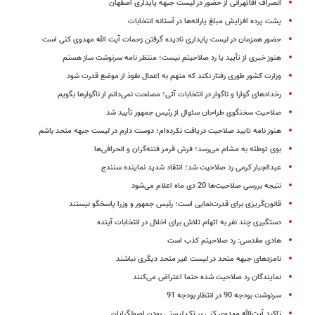
انصراف آقاتهرانی از حضور در لیست جبهه پایداری اصفهان
پشت پرده افزایش مبلغ یارانه‌ها در آستانه انتخابات
حضور همزمان در لیست پایداری نادیده گرفتن زحمات آیت الله مهدوی کنی است
هنوز خبری از تأیید یا رد صلاحیتم نیست؛ منتظر نامه سرنوشت ساز هستم
وزارت کشور طوری رفتار نکند که متهم به اعمال نفوذ از موضع قدرت شود
رخدادهای گوارا و ناگوار در انتخابات آتی؛ مصلحت نمی‌دانم از ناگوارها بگویم
صلاحیت سخنگوی طراحان سئوال از رئیس جمهور تأیید شد
هنوز نامه تایید صلاحیت دریافت نکرده‌ام؛ دوست دارم در لیست جبهه متحد باشم
بوی توطئه به مشام می‌رسد؛ فرش قرمز فتنه‌گران و انحرافی‌ها
عبدالجبار کرمی رد صلاحیت شد؛ انتقاد شدید نماینده سنندج
نتیجه بررسی صلاحیت‌ها 20 دی ماه اعلام می‌شود
قانون‌گریزی برای قدرت‌نمایی است؛ رئیس جمهور و وزرا پاسخگو نیستند
دستگیری چند نفر به اتهام تلاش برای اخلال در انتخابات آینده
هادی مقدسی: رد صلاحیتم کذب است
نامزدهای جبهه متحد در لیست غیر متحد دیگری نباشند
نمایندگان رد صلاحیت شده حتما اعتراض می‌کنند
سرنوشت بودجه 90 در انتظار بودجه 91
تاکید آیت‌الله مهدوی کنی بر تک لیستی بودن اصولگرایان