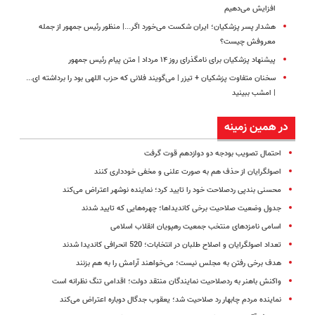
افزایش می‌دهیم
هشدار پسر پزشکیان؛ ایران شکست می‌خورد اگر...| منظور رئیس جمهور از جمله
معروفش چیست؟
پیشنهاد پزشکیان برای نامگذرای روز ۱۴ مرداد | متن پیام رئیس جمهور
سخنان متفاوت پزشکیان + تیزر | می‌گویند فلانی که حزب اللهی بود را برداشته ای...
| امشب ببینید
در همین زمینه
احتمال تصویب بودجه دو دوازدهم قوت گرفت
اصولگرایان از حذف هم به صورت علنی و مخفی خودداری کنند
محسنی بندپی ردصلاحت خود را تایید کرد؛ نماینده نوشهر اعتراض می‌کند
جدول وضعیت صلاحیت برخی کاندیداها؛ چهره‌‌هایی که تایید شدند
اسامی نامزدهای منتخب جمعیت رهپویان انقلاب اسلامی
تعداد اصولگرایان و اصلاح طلبان در انتخابات؛ 520 انحرافی کاندیدا شدند
هدف برخی رفتن به مجلس نیست؛ می‌خواهند آرامش را به هم بزنند
واکنش باهنر به ردصلاحیت نمایندگان منتقد دولت؛ اقدامی تنگ نظرانه است
نماینده مردم چابهار رد صلاحیت شد؛ یعقوب جدگال دوباره اعتراض می‌کند