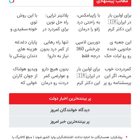
مطالب پیشنهادی
برای اولین بار
با زاپیامکس،
پلاتینر تراپی:
با این روش
در ایران🇮🇷
به راحتی درد
راه حل نوین
توی
این دکتر کرم
زانو را درمان
برای کمردرد در
خونه،سفیدی و
ترمیم کننده 23
کنید!
منزل شما
زیبایی دندوناتو
این جعبه ی
دوربین لامپی
تنها راه رهایی
پایان دغدغه
روزه ساخت!
برگردون
جادویی خنده
چرخشی 360
از کمر درد بدون
هزینه های
(40%off)
رو رو لبات حک
درجه فقط
نیاز به دارو!
دندان پزشکی با
میکنه
امروز حراج شد
(◂پرسش‌نامه)
پک سفید
کمردردت خوب
برای اولین بار
بدون هیچ دارو
ویدیو هولناک
خرید40%تخفیف
🔥 پرداخت
کننده خانگی
می‌شه، اگر این
در ایران🇮🇷
و عوارضی کمر
از جوان کارتن
درب منزل
پرسشنامه رو پر
این دکتر کرم
دردت رو درمان
خوابی که
کنی!!
ترمیم کننده 23
کن!
میلیاردر شد.
روزه ساخت!
(پرسش‌نامه)
آموزش رایگان
پر بیننده‌ترین اخبار دولت
دیدگاه خوانندگان امروز
پر بیننده‌ترین خبر امروز
پزشکیان: همسایگان ما اجازه ندادند اغتشاشگران وارد کشور شوند | مبلغ کالابرگ را