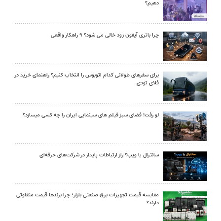
دهیم؟
چرا باتری آیفون زود خالی می شود؟ ۹ راهکار واقعی
برای سفرهای طولانی کدام اتوبوس را انتخاب کنیم؟ راهنمای خرید در
فلای تودی
لو رفت! فضای سبز فیلم های سینمایی ایران را چه کسی میسازد؟
سانترال یا ویپ؟ راز ارتباطات پایدار در شرکت‌های حرفه‌ای
مقایسه قیمت تجهیزات برق صنعتی بازار؛ چرا برندها قیمت متفاوتی
دارند؟