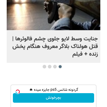
ج
جنایت وسط لایو جلوی چشم فالوئرها |
صح
قتل هولناک بلاگر معروف هنگام پخش
سب
زنده + فیلم
گردونه شانس ps5 جایزه میده 🔥
بچرخونش