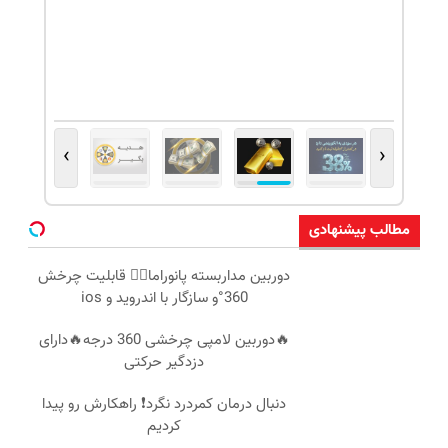
›
‹
مطالب پیشنهادی
دوربین مداربسته پانوراما👈🏻 قابلیت چرخش
360°و سازگار با اندروید و ios
🔥دوربین لامپی چرخشی 360 درجه🔥دارای
دزدگیر حرکتی
دنبال درمان کمردرد نگرد❗ راهکارش رو پیدا
کردیم