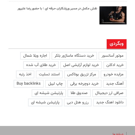
نقش مکمل در مسیر ورزشکاران حرفه ای ؛ با حضور رضا علیپور
وبگردی
موتور آسانسور
خرید دستگاه ماساژور بلکر
اجاره ویلا شمال
خرید ادکلن
خرید لوازم آرایشی اصل
خرید طلای آب شده
مزایده خودرو
مرکز تزریق بوتاکس
استند تسلیت
اخذ رتبه
آهنگ جدید
خرید دوچرخه برقی
چاپ لیبل
Buy backlinks
صرافی ارز دیجیتال
صندوق طلا
پارتیشن شیشه ای
دانلود اهنگ جدید
رزرو هتل دبی
پارتیشن شیشه ای
درباره ما