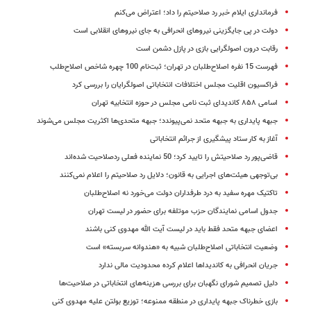
فرمانداری ایلام خبر رد صلاحیتم را داد؛ اعتراض می‌کنم
دولت در پی جایگزینی نیروهای انحرافی به جای نیروهای انقلابی است
رقابت درون اصولگرایی بازی در پازل دشمن است
فهرست 15 نفره اصلاح‌طلبان در تهران؛ ثبت‌نام 100 چهره شاخص اصلاح‌طلب
فراکسیون اقلیت مجلس اختلافات انتخاباتی اصولگرایان را بررسی کرد
اسامی ۸۵۸ کاندیدای ثبت نامی مجلس در حوزه انتخابیه تهران
جبهه پایداری به جبهه متحد نمی‌پیوندد؛ جبهه متحدی‌ها اکثریت مجلس می‌شوند
آغاز به کار ستاد پیشگیری از جرائم انتخاباتی
قاضی‌پور رد صلاحیتش را تایید کرد؛ 50 نماینده فعلی ردصلاحیت شده‌اند
بی‌توجهی هیئت‌های اجرایی به قانون؛ دلایل رد صلاحیتم را اعلام نمی‌کنند
تاکتیک مهره سفید به درد طرفداران دولت می‌خورد نه اصلاح‌طلبان
جدول اسامی نمایندگان حزب موتلفه برای حضور در لیست تهران
اعضای جبهه متحد فقط باید در لیست آیت الله مهدوی کنی باشند
وضعیت انتخاباتی اصلاح‌طلبان شبیه به «هندوانه سربسته» است
جریان انحرافی به کاندیداها اعلام کرده محدودیت مالی ندارد
دلیل تصمیم شورای نگهبان برای بررسی هزینه‌های انتخاباتی در صلاحیت‌‌‌ها
بازی خطرناک جبهه پایداری در منطقه ممنوعه؛ توزیع بولتن علیه مهدوی کنی