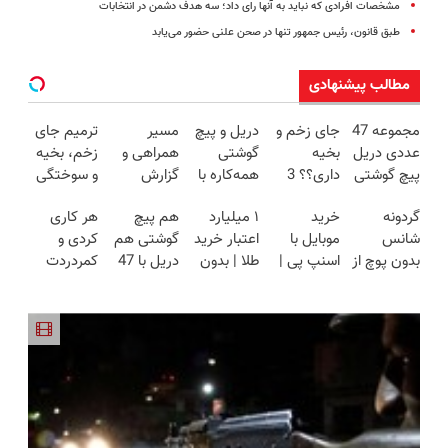
مشخصات افرادی که نباید به آنها رای داد؛‌ سه هدف دشمن در انتخابات
طبق قانون، رئیس جمهور تنها در صحن علنی حضور می‌یابد
مطالب پیشنهادی
مجموعه 47
جای زخم و
دریل و پیچ
مسیر
ترمیم جای
عددی دریل
بخیه
گوشتی
همراهی و
زخم، بخیه
پیچ گوشتی
داری؟؟ 3
همه‌کاره با
گزارش
و سوختگی
شارژی
هفته‌ای
گیربکس
عملکرد
فقط در 3
گردونه
خرید
۱ میلیارد
هم پیچ
هر کاری
(تخفیف به
محوش کن!
هوشمند ⚙️
گروه اسنپ
هفته!!😍
شانس
موبایل با
اعتبار خرید
گوشتی هم
کردی و
مدت
(نصف
در ۱۴۰۴
بدون پوچ از
اسنپ پی |
طلا | بدون
دریل با 47
کمردردت
محدود)
قیمت بازار
PS5 تا
در ۴ قسط
ضامن و
تیکه
درمان نشد؟
🔥)
آیفون17 و
بدون سود و
چک
کاربردی! تا
پر کردن
بیت کوین
کارمزد!
تخفیف داره
پرسشنامه و
🔥
بخرش!🔥
دریافت راه
حل