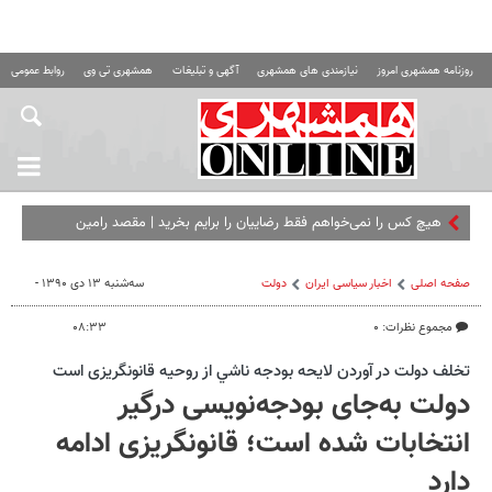
روزنامه همشهری امروز
نیازمندی های همشهری
آگهی و تبلیغات
همشهری تی وی
روابط عمومی ه
هیچ کس را نمی‌خواهم فقط رضاییان را برایم بخرید | مقصد رامین
مشخص شد؟
صفحه اصلی
اخبار سیاسی ایران
دولت
سه‌شنبه ۱۳ دی ۱۳۹۰ -
مجموع نظرات: ۰
۰۸:۳۳
تخلف دولت در آوردن لايحه بودجه ناشي از روحیه قانونگریزی است
دولت به‌جای بودجه‌نویسی درگیر
انتخابات شده است؛ قانونگریزی ادامه
دارد