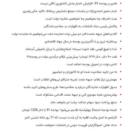
نقدی بر بودجه 91؛ افزایش اعتبار بخش کشاورزی کافی نیست
عدم حضور احمدی‌نژاد در جلسات مجمع تشخیص برخلاف تاکید مکرر رهبری
بحث انحراف چه بخواهیم چه نخواهیم حاشیه دولت است
واکنش رئیس ستاد انتخابات به اظهارات رد صلاحیت‌شدگان
کاندیداهای جبهه متحددکان دو نبش نزنند؛نماینده ملت می‌خواهیم نه نماینده دولت
پرحاشیه ترین و با تأخیرترین بودجه در سال جهاد اقتصادی
خدا با هیچ قومی عقد اخوت نبسته؛ اصلاح‌طلبان با چراغ خاموش آمده‌اند
نفت ۹۰ دلار، ‌دلار ۱۲۲۶ تومان؛ پیش‌بینی ارقام درآمدی دولت در بودجه۹۱
تاخیر دولت در تحویل بودجه تخلف است
نه من تایید صلاحیت شده ام نه کاتوزیان و عباسپور
مهمترین نیاز نظام؛ جبهه متحد تجربه متراکم نیروهای انقلاب است
جدول اظهارات نمایندگان درباره رد صلاحیت‌ها؛ طرح سناریوهای تایید نشده
بولتن‌سازی علیه مهدوی کنی و جبهه متحد اقدامی مشکوک است
منبع پرداخت سود سهام عدالت پشت ابر نخواهد ماند
لایحه بودجه احتمالاً چهارشنبه تقدیم می‌شود؛ بودجه 91 با دلار 1226 تومان
التزامم به اصل ولایت فقیه به آن شدت نیست که 11 روز خانه نشینی کنم
حداد عادل: اصولگرایان فهرست دومی در انتخابات نخواهند داشت