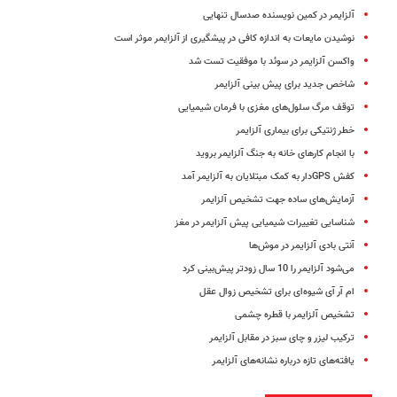
آلزایمر در کمین نویسنده صدسال تنهایی
نوشیدن مایعات به اندازه کافی در پیشگیری از آلزایمر موثر است
واکسن آلزایمر در سوئد با موفقیت تست شد
شاخص جدید برای پیش بینی آلزایمر
توقف مرگ سلول‌های مغزی با فرمان شیمیایی
خطر ژنتیکی برای بیماری آلزایمر
با انجام کارهای خانه به جنگ آلزایمر بروید
کفش GPSدار به کمک مبتلایان به آلزایمر آمد
آزمایش‌های ساده جهت تشخیص آلزایمر
شناسایی تغییرات شیمیایی پیش آلزایمر در مغز
آنتی بادی آلزایمر در موش‌ها
می‌شود آلزایمر را 10 سال زودتر پیش‌بینی کرد
ام آر آی شیوه‌ای برای تشخیص زوال عقل
تشخیص آلزایمر با قطره چشمی
ترکیب لیزر و چای سبز در مقابل آلزایمر
یافته‌های تازه درباره نشانه‌های آلزایمر