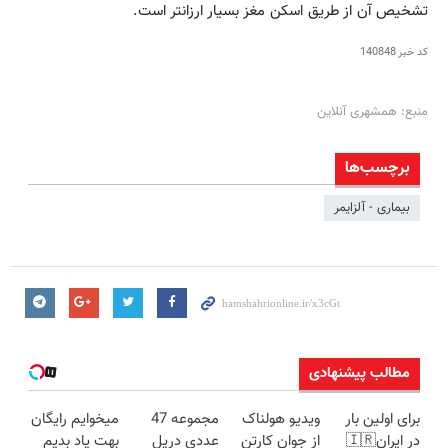
تشخیص آن از طریق اسکن مغز بسیار ارزان‎تر است.
کد خبر
140848
منبع: همشهری آنلاین
برچسب‌ها
بیماری - آلزایمر
مطالب پیشنهادی
برای اولین بار
ویدیو هولناک
مجموعه 47
میخوایم رایگان
در ایران🇮🇷
از جوان کارتن
عددی دریل
بهت یاد بدیم