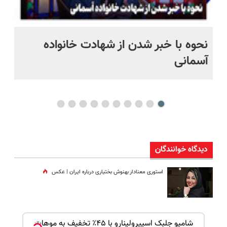
نحوه با خبر شدن از شهادت خانواده
زا
آسمانی
وی
دیدگاه خوانندگان
استوری معنادار بهنوش بختیاری درباره ایران | عکس
بک!
شامپو جلبک اسپیرولینارو با ۴۵٪ تخفیف به موهات