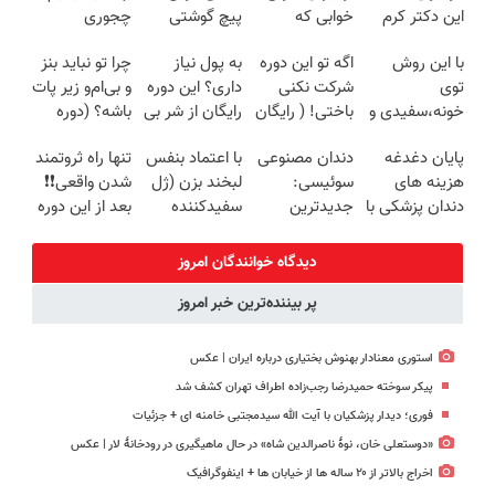
این دکتر کرم
خوابی که
پیچ گوشتی
چجوری
ترمیم کننده 23
میلیاردر شد.
شارژی (تخفیف
پولدارشی! باور
با این روش
اگه تو این دوره
به پول نیاز
چرا تو نباید بنز
روزه ساخت!
آموزش رایگان
به مدت
نداری امتحانش
توی
شرکت نکنی
داری؟ این دوره
و بی‌ام‌و زیر پات
محدود)
مجانیه
خونه،سفیدی و
باختی! ( رایگان
رایگان از شر بی
باشه؟ (دوره
زیبایی دندوناتو
آموزش ببین
پولی خلاصت
رایگان درآمد
پایان دغدغه
دندان مصنوعی
با اعتماد بنفس
تنها راه ثروتمند
برگردون
پولدار شی)
میکنه
میلیاردی)
هزینه های
سوئیسی:
لبخند بزن (ژل
شدن واقعی❗❗
(40%off)
دندان پزشکی با
جدیدترین
سفیدکننده
بعد از این دوره
پک سفید
فناوری اروپا،
دندان40%تخفیف)
تو خواب هم
کننده خانگی
سبک و مقاوم |
پول در بیار😍
دیدگاه خوانندگان امروز
پرداخت قسطی
پر بیننده‌ترین خبر امروز
استوری معنادار بهنوش بختیاری درباره ایران | عکس
پیکر سوخته حمیدرضا رجب‌زاده اطراف تهران کشف شد
فوری؛ دیدار پزشکیان با آیت الله سیدمجتبی خامنه ای + جزئیات
«دوستعلی خان، نوۀ ناصرالدین شاه» در حال ماهیگیری در رودخانۀ لار | عکس
اخراج بالاتر از ۲۰ ساله ها از خیابان ها + اینفوگرافیک