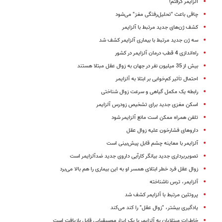
آلزایمر ‌‌گرفتم!
چاقی باعث "تحلیل‌رفتگی مغز" می‌شود
کشف ژن‌های جدید مرتبط با آلزایمر
سه ژن جدید مرتبط با بیماری آلزایمر کشف شد
راه‌اندازی 4 قطب درمان آلزایمر در کشور
بیش از 35 میلیون نفر در جهان به زوال عقل مبتلا هستند
احتمال تاٰثیر کم‌خوابی بر ابتلا به آلزایمر
رابطه یک مکمل گیاهی و سرعت زوال شناختی
اسکن مغزی جدید برای تشخیص زودرس آلزایمر
تلفن‌ همراه ممکن است مانع آلزایمر شود
داروهای فشارخون علیه زوال عقل
آلزایمر با معاینه چشم قابل پیش‌بینی است
تصویربرداری جدید بیانگر کارآیی داروی جدید ضدآلزایمر است
زوال عقل فرد خطر ابتلای همسر او به این بیماری را هم بالا می‌برد
آلزایمر، ترس ناشناخته
پروتئین مرتبط با آلزایمر کشف شد
یادگیری بیشتر، "زوال عقل" را کند می‌کند
خاطرات مبتلایان به آلزایمر با یک ایزار موسیقیایی قابل بازیافت است