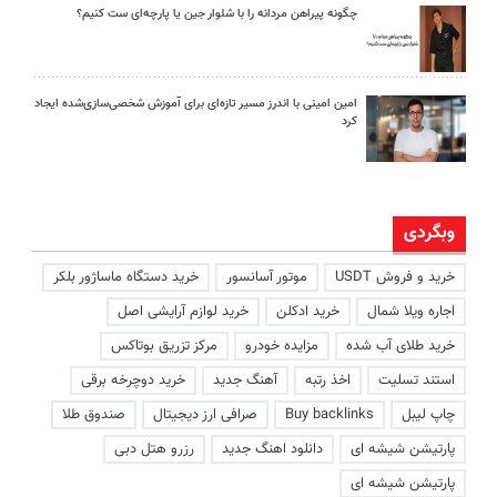
چگونه پیراهن مردانه را با شلوار جین یا پارچه‌ای ست کنیم؟
امین امینی با اندرز مسیر تازه‌ای برای آموزش شخصی‌سازی‌شده ایجاد
کرد
وبگردی
خرید و فروش USDT
موتور آسانسور
خرید دستگاه ماساژور بلکر
اجاره ویلا شمال
خرید ادکلن
خرید لوازم آرایشی اصل
خرید طلای آب شده
مزایده خودرو
مرکز تزریق بوتاکس
استند تسلیت
اخذ رتبه
آهنگ جدید
خرید دوچرخه برقی
چاپ لیبل
Buy backlinks
صرافی ارز دیجیتال
صندوق طلا
پارتیشن شیشه ای
دانلود اهنگ جدید
رزرو هتل دبی
پارتیشن شیشه ای