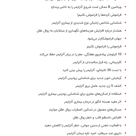
ویتامین B ممکن است شروع آلزایمر را به تاخیر بیندازد
فراموش کرده‌ها را فراموش نکنیم!
شناسایی شاخص ژنتیکی نوع شدیدی از بیماری آلزایمر
هشدار درباره افزایش هزینه‌های نگهداری از مبتلایان به زوال عقل
جهان فراموشکارتر می‌شود
فراموشی را فراموش نکنیم
10 کیلومتر پیاده‌روی هفتگی، مغز را در برابر آلزایمر حفظ می‌کند
کاردرمانی، راه فرار سالمندان از آلزایمر
با تست 30 ثانیه‌ای، آلزایمر را پیش بینی کنید
آزمایش خون جدید برای شناسایی زودرس آلزایمر
کشف 5 ژن جدید عامل بروز آلزایمر
استفاده از اسکن‌های مغزی برای شناسایی زودرس بیماری آلزایمر
اثر مفید هسته انگور در درمان بیماری آلزایمر
مسکن‌های معمول در تسکین اضطراب زوال عقل موثرند
انقباض نامنظم قلب و خطر زوال عقل
با فعالیت ذهنی از سنین جوانی، خطر آلزایمر را کاهش دهید
داروی ضد سرطان، امید تازه درمان آلزایمر