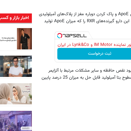
این محققان به منظور بررسی میزان اثربخشی "بکساروتن" در افزایش ApoE و پاک کردن دوباره مغز از پلاک‌های آمیلوئیدی
اخبار بازار و کسب
عامل بروز آلزایمر این دارو را در موش‌ها آزمایش کردند و دریافتند که این دارو گیرنده‌های RXR را که میزان ApoE تولید
IM Motor و Lynk&Co در ایران
ثبت درخواست
ود نقص حافظه و سایر مشکلات مرتبط با آلزایمر
شگفت انگیز بود به طوری که در مدت 6 ساعت پس از تجویز دارو، سطوح بتا آمیلوئید قابل حل به میزان 25 درصد پایین