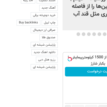
استند تسلیت
اخذ رتبه
ن‌ها را از فاصله
فیلم
آهنگ جدید
ی مثل قند آب
خرید دوچرخه برقی
چاپ لیبل
Buy backlinks
صرافی ارز دیجیتال
صندوق طلا
پارتیشن شیشه ای
دانلود اهنگ جدید
IM LS9 بیش از 1500 کیلومترپیمایش با
رزرو هتل دبی
یکبار شارژ
پارتیشن شیشه ای
بت درخواست