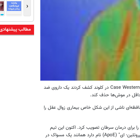
‹
مطالب پیشنهادی
اقل در موش‌ها حذف کند.
حافظه‌ای ناشی از این شکل خاص بیماری زوال عقل را
یش از 10 سال قبل "بکساروتن" را برای درمان سرطان تصویب کرد. اکنون این تیم
به مغز که "اپولی پروپروتئین- ای" (ApoE) نام دارد همانند یک مسواک در