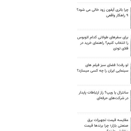
چرا باتری آیفون زود خالی می شود؟
۹ راهکار واقعی
برای سفرهای طولانی کدام اتوبوس
را انتخاب کنیم؟ راهنمای خرید در
فلای تودی
لو رفت! فضای سبز فیلم های
سینمایی ایران را چه کسی میسازد؟
سانترال یا ویپ؟ راز ارتباطات پایدار
در شرکت‌های حرفه‌ای
مقایسه قیمت تجهیزات برق
صنعتی بازار؛ چرا برندها قیمت