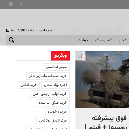
- جمعه ۱۶ مرداد ۱۴۰۵
Aug 7, 2026
عکس
کسب و کار
حوادث
وبگردی
موتور آسانسور
خرید دستگاه ماساژور بلکر
اجاره ویلا شمال
خرید ادکلن
خرید لوازم آرایشی اصل
خرید طلای آب شده
مزایده خودرو
فوق پیشرفته
کلیپ جالبی از یک اتاق عمل
مرکز تزریق بوتاکس
روسیه! + فیلم |
در لحظه زلزله ۷.۱ ریشتری