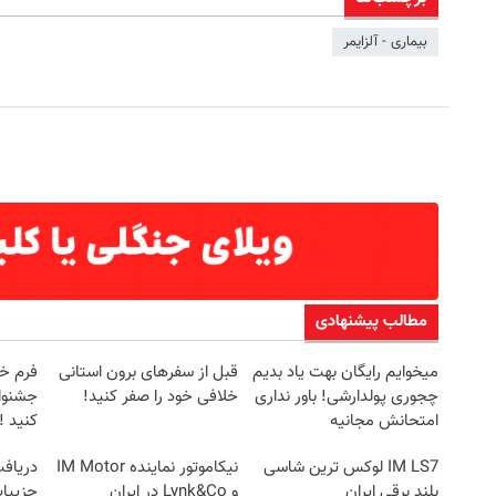
بیماری - آلزایمر
مطالب پیشنهادی
میخوایم رایگان بهت یاد بدیم
قبل از سفرهای برون استانی
فرم خو
چجوری پولدارشی! باور نداری
خلافی خود را صفر کنید!
جشنوار
امتحانش مجانیه
کنید ! | ف
IM LS7 لوکس ترین شاسی
نیکاموتور نماینده IM Motor
بلند برقی ایران
و Lynk&Co در ایران
جزییات