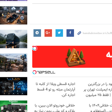
د را در بزرگترین
اجاره‌ قسطی ویلا! از کلبه تا
ه ایمپلنت تهران پر
آپارتمان مبله رو تو 4 قسط
قط ۲۵ میلیون
اجاره کن.
دریافت خلافی۱۴۰۴ با
خلافی خودروتو الان ببین، با
...(استعلام و
پلاک و کد ملی، بدون نیاز به