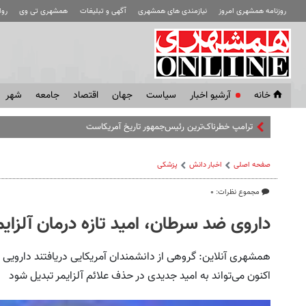
روزنامه همشهری امروز
نیازمندی های همشهری
آگهی و تبلیغات
همشهری تی وی
رو
خانه
آرشیو اخبار
سياست
جهان
اقتصاد
جامعه
شهر
ترامپ خطرناک‌ترین رئیس‌جمهور تاریخ آمریکاست
صفحه اصلی
اخبار دانش
پزشکی
مجموع نظرات: ۰
داروی ضد سرطان، امید تازه درمان آلزایم
همشهری آنلاین: گروهی از دانشمندان آمریکایی دریافتند دارویی ک
اکنون می‌تواند به امید جدیدی در حذف علائم آلزایمر تبدیل شود