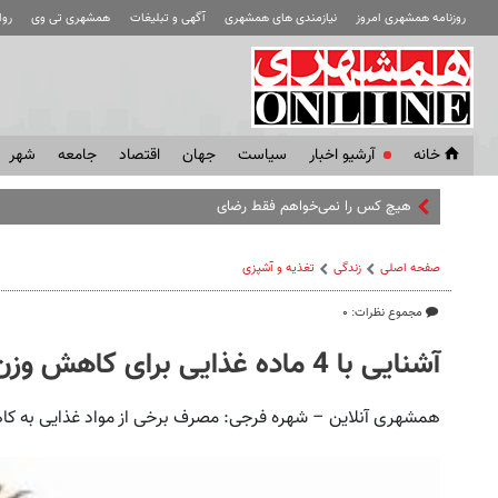
روزنامه همشهری امروز
نیازمندی های همشهری
آگهی و تبلیغات
همشهری تی وی
رو
خانه
آرشیو اخبار
سياست
جهان
اقتصاد
جامعه
شهر
هیچ کس را نمی‌خواهم فقط رضاییان را برایم بخرید | مقص
صفحه اصلی
زندگی
تغذیه و آشپزی
مجموع نظرات: ۰
آشنایی با 4 ماده غذایی برای کاهش وزن
همشهری آنلاین – شهره فرجی: مصرف برخی از مواد غذایی به 