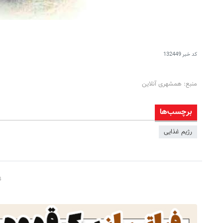
کد خبر
132449
منبع: همشهری آنلاین
برچسب‌ها
رژیم غذایی