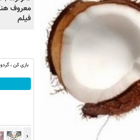
معروف هنگ
فیلم
ان سر بزنید
نوکیا 105 رجیسترشده؛ ساده، بادوام و
بازی کن ، گردون
اقتصادی
سفارش بده!
‹