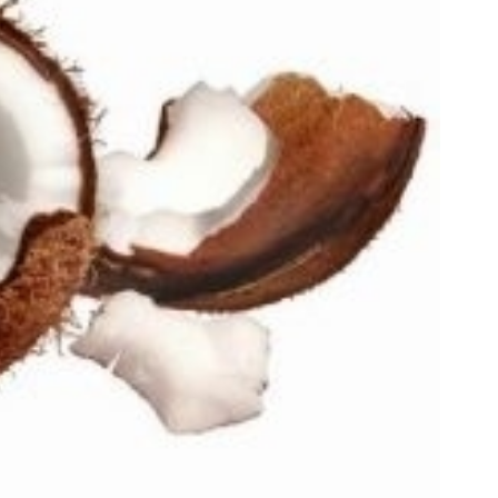
از PS5 تا آیفون17 و بیت کوین برنده شو 🔥
به بزرگترین جشنواره ایمپلنت تهر
گردونه شانس بدون پوچ 💥
! | فقط ۲۵ میلیون !
بچرخونش
رزرورایگان نوبت