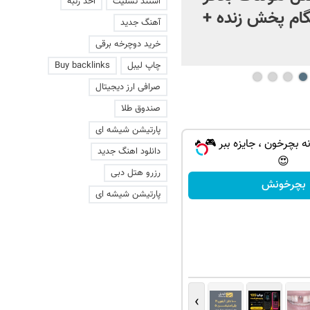
استند تسلیت
اخذ رتبه
ام پخش زنده +
آهنگ جدید
خرید دوچرخه برقی
چاپ لیبل
Buy backlinks
صرافی ارز دیجیتال
صندوق طلا
پارتیشن شیشه ای
ه بچرخون ، جایزه ببر 🎮🔥
دانلود اهنگ جدید
😍
رزرو هتل دبی
بچرخونش
پارتیشن شیشه ای
›