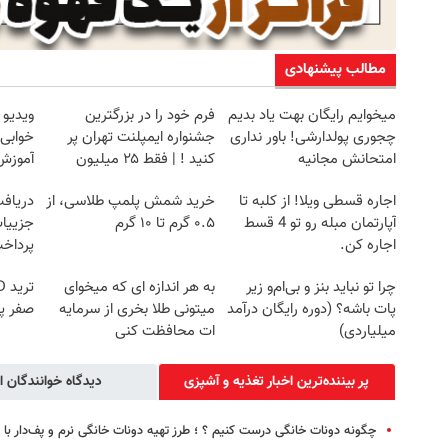
مطالب پیشنهادی
میخوایم رایگان بهت یاد بدیم
فرم خود را در بزرگترین
ویدیو 
چجوری پولدارشی! باور نداری
جشنواره ایمپلنت تهران پر
خوابی 
امتحانش مجانیه
کنید ! | فقط ۲۵ میلیون
آموزش 
اجاره‌ قسطی ویلا! از کلبه تا
خرید شمش پلمپ طلاسی، از
آپارتمان مبله رو تو 4 قسط
۰.۵ گرم تا ۱۰ گرم
جزییات
اجاره کن.
پرداخ
چرا تو نباید بنز و بی‌ام‌و زیر
به هر اندازه ای که میخوای
پات باشه؟ (دوره رایگان درآمد
میتونی طلا بخری از سرمایه
صفر پ
میلیاردی)
ات محافظت کنی
پر بیننده‌ترین اخبار تغذیه و آشپزی
دیدگاه خوانندگان ا
چگونه دونات خانگی درست کنیم ؟ ؛ طرز تهیه دونات خانگی نرم و پف‌دار ب