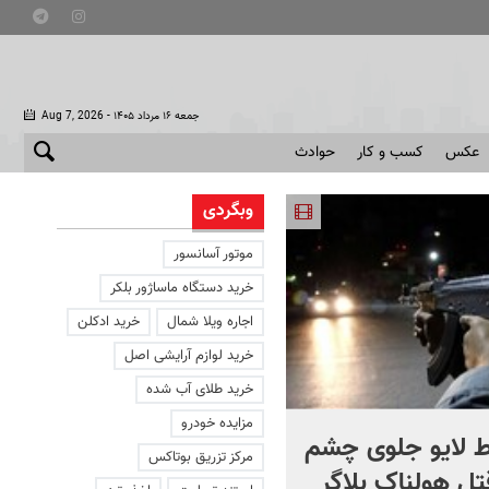
- جمعه ۱۶ مرداد ۱۴۰۵
Aug 7, 2026
عکس
کسب و کار
حوادث
وبگردی
موتور آسانسور
خرید دستگاه ماساژور بلکر
اجاره ویلا شمال
خرید ادکلن
خرید لوازم آرایشی اصل
خرید طلای آب شده
مزایده خودرو
 لایو جلوی چشم
صحنه ای نادر از حیات وح
مرکز تزریق بوتاکس
قتل هولناک بلاگر
ایران در سبلان + فیلم