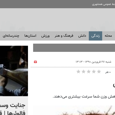
ابط عمومی همشهری
محله
زندگی
دانش
فرهنگ و هنر
ورزش
استان‌ها
چندرسانه‌ای
شنبه ۲۷ فروردین ۱۳۹۰ - ۱۳:۱۳
۰ نفر
کاهش وزن شما سرعت بیشتری می‌دهند.
اگر یک‌بار دیگر ایران به ما
جنایت وسط
حمله کند فلج می شویم
فالوئرها | 