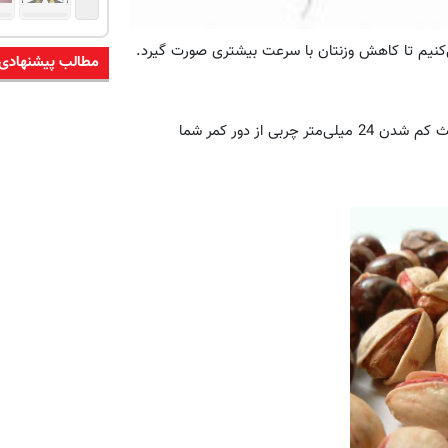
مطالب پیشنهادی
طی تحقیقات هاروارد، مصرف روزانه 85 گرم آجیل، طی یک ماه، باعث کم شدن 24 میلی‌متر چربی از دور کمر شما