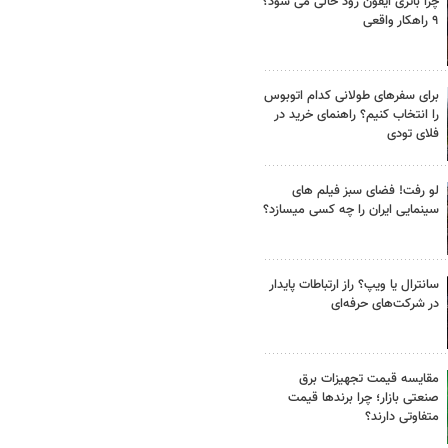
چرا باتری آیفون زود خالی می شود؟
۹ راهکار واقعی
برای سفرهای طولانی کدام اتوبوس
را انتخاب کنیم؟ راهنمای خرید در
فلای تودی
لو رفت! فضای سبز فیلم های
سینمایی ایران را چه کسی میسازد؟
سانترال یا ویپ؟ راز ارتباطات پایدار
در شرکت‌های حرفه‌ای
مقایسه قیمت تجهیزات برق
صنعتی بازار؛ چرا برندها قیمت
متفاوتی دارند؟