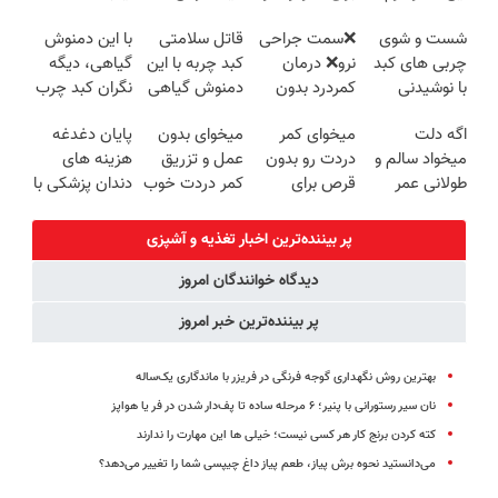
ترمیم کننده 23
منزل شما
طعم
توی داروخونه
شست و شوی
❌سمت جراحی
قاتل سلامتی
با این دمنوش
روزه ساخت!
چربی های کبد
نرو❌ درمان
کبد چربه با این
گیاهی، دیگه
با نوشیدنی
کمردرد بدون
دمنوش گیاهی
نگران کبد چرب
گیاهی(55%تخفیف)
قرص و دارو
کبدتو بیمه کن
نباش!
اگه دلت
میخوای کمر
میخوای بدون
پایان دغدغه
میخواد سالم و
دردت رو بدون
عمل و تزریق
هزینه های
طولانی عمر
قرص برای
کمر دردت خوب
دندان پزشکی با
کنی، حتما این
همیشه خوب
شه؟
پک سفید
دمنوش رو بخر!
کنی؟
◂پرسش‌نامه رو
کننده خانگی
پر بیننده‌ترین اخبار تغذیه و آشپزی
(◂پرسش‌نامه
پرکن
دیدگاه خوانندگان امروز
رو پر کن)
پر بیننده‌ترین خبر امروز
بهترین روش نگهداری گوجه فرنگی در فریزر با ماندگاری یک‌ساله
نان سیر رستورانی با پنیر؛ ۶ مرحله ساده تا پف‌دار شدن در فر یا هواپز
کته کردن برنج کار هر کسی نیست؛ خیلی ها این مهارت را ندارند
می‌دانستید نحوه برش پیاز، طعم پیاز داغ چیپسی شما را تغییر می‌دهد؟