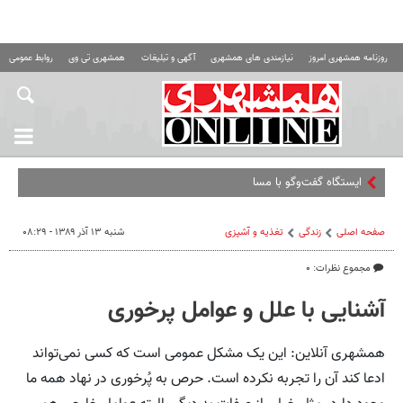
روزنامه همشهری امروز
نیازمندی های همشهری
آگهی و تبلیغات
همشهری تی وی
روابط عمومی ه
ایستگاه گفت‌وگو با مسافران مترو
صفحه اصلی
زندگی
تغذیه و آشپزی
شنبه ۱۳ آذر ۱۳۸۹ - ۰۸:۲۹
مجموع نظرات: ۰
آشنایی با علل و عوامل پر‌خوری
همشهری آنلاین: این یک مشکل عمومی است که کسی نمی‌تواند
ادعا کند آن ‌را تجربه نکرده است. حرص به پُرخوری در نهاد همه ما