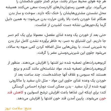
هر چه هوای محیط سردتر باشد، مردم کمتر جلوی شکمشان را
می‌گیرند. برای همین رستوران‌دارهای کاردرست سعی می‌کنند همیشه
محل نشستن مشتری‌هایشان را خنک نگه دارند. سوخت و ساز بدن
هنگام غذا خوردن باعث بالا رفتن حرارت بدن می‌شود؛ به همین دلیل
گرما یک‌جورهایی نشانه دست کشیدن از غذاست.
حتی بعد از خوردن یک وعده غذای مفصل، معمولا برای یک کم‌ دسر
جا داریم. این اشتیاق به دسر، به ‌خاطر برآورده ‌نشدن کامل نیاز بدن
به شیرینی است. با روش‌هایی مثل اضافه کردن کمی میوه به سالاد،
می‌شود جلوی این شیرینی‌دوستی مضر را گرفت.
کربوهیدرات‌های تصفیه شده نیز اشتها را افزایش می‌دهند. منظور از
کربوهیدرات‌های تصفیه شده، مواد نشاسته‌ای مانند گندم و برنج
هستند که سبوس و غلاف آنها جداشده‌است. چند ساعت بعد از
خوردن یک وعده غذای حاوی این مواد - مثل نان سفید یا ماکارونی
تهیه شده از آرد سفید - بدن ممکن است دوباره احساس گرسنگی
کند؛ برای اینکه این غذاها باعث افزایش ترشح انسولین و
کاهش قند
خون
می‌شوند. پایین‌ آمدن قند خون اشتها را افزایش می‌دهد.
منبع: سلامت نیوز