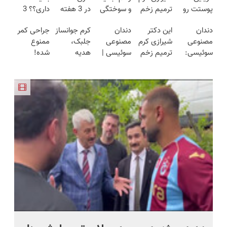
پوستت رو
ترمیم زخم
و سوختگی
در 3 هفته
داری؟؟ 3
طوری صاف
ایرانی را
فقط در 3
ترمیمش
هفته‌ای
دندان
این دکتر
دندان
کرم جوانساز
جراحی کمر
میکنه
ساخت!!!
هفته!!😍
کن!😍
محوش کن!
مصنوعی
شیرازی کرم
مصنوعی
جلبک،
ممنوع
انگار20سال
سوئیسی:
ترمیم زخم
سوئیسی |
هدیه
شده!
جوون شدی
جدیدترین
ایرانی را
سبک،
طبیعت به
میخوای
🔥لینک
فناوری
ساخت!!!
مقاوم،
شما(خرید با
کمرت رو در
خرید
اروپا، سبک
طبیعی!
تخفیف
منزل درمان
و مقاوم |
ویزیت
ویژه)
کنی؟
پرداخت
رایگان+پرداخت
((پرسش‌نامه))
قسطی
اقساطی😍