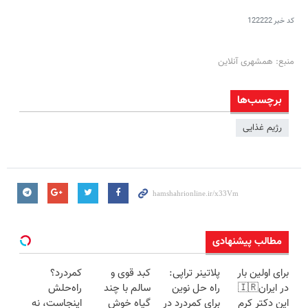
کد خبر
122222
منبع: همشهری آنلاین
برچسب‌ها
رژیم غذایی
مطالب پیشنهادی
برای اولین بار
پلاتینر تراپی:
کبد قوی و
کمردرد؟
در ایران🇮🇷
راه حل نوین
سالم با چند
راه‌حلش
این دکتر کرم
برای کمردرد در
گیاه خوش
اینجاست، نه