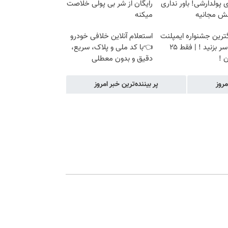
پولدارشی! باور نداری
رایگان از شر بی پولی خلاصت
نش مجانیه
میکنه
گترین جشنواره ایمپلنت
استعلام آنلاین خلافی خودرو
تهران سر بزنید ! | فقط ۲۵
👈با کد ملی و پلاک، سریع،
 !
دقیق و بدون معطلی
مروز
پر بیننده‌ترین خبر امروز