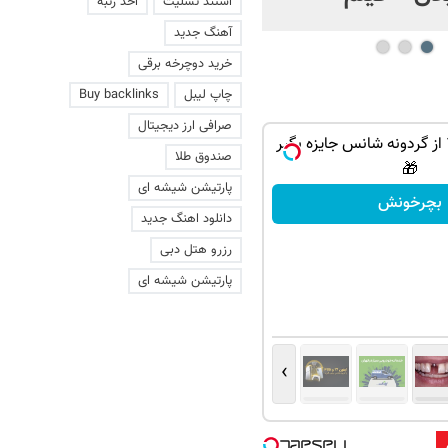
استند تسلیت
اخذ رتبه
آهنگ جدید
خرید دوچرخه برقی
چاپ لیبل
Buy backlinks
صرافی ارز دیجیتال
PS5 و آیفون17 از گردونه شانس جایزه بگیر
صندوق طلا
🎁
پارتیشن شیشه ای
بچرخونش
دانلود اهنگ جدید
رزرو هتل دبی
پارتیشن شیشه ای
›