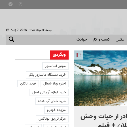
- جمعه ۱۶ مرداد ۱۴۰۵
Aug 7, 2026
عکس
کسب و کار
حوادث
وبگردی
موتور آسانسور
خرید دستگاه ماساژور بلکر
اجاره ویلا شمال
خرید ادکلن
خرید لوازم آرایشی اصل
خرید طلای آب شده
مزایده خودرو
در از حیات وحش
ایران می‌تواند ما را کاملاً نابو
مرکز تزریق بوتاکس
لان + فیلم
کند