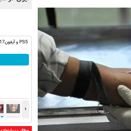
ان سر بزنید
خرید قطعات و بیمه ماشین با یدک دات کام؛
سریع عضو شو
کلیک کن!
‹
مطالب پیشنهادی