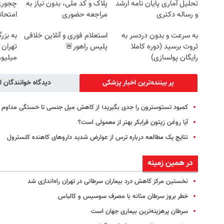
تحلیل آماری پایان نامه ارشد
پلاک و کد ملی، بدون نیاز به
چجوری 
و رساله دکتری
مراجعه حضوری
امتحا
به سرعت و بدون دردسر به
استعلام فوری و آنلاین خلافی
به بزر
ثروت برسید (دوره کاملا
پلیس راهور🚨
رایگان پولسازی)
میلیون
پر بیننده‌ترین اخبار پزشکی
دیدگاه خوانندگان ا
کمبود تستوسترون را جدی بگیرید؛ از کاهش میل جنسی تا خستگی مداوم
آیا روغن زیتون فرابکر بهتر از معمولی است؟
نتایج یک مطالعه درباره ترس از عوارض شدید داروهای کاهنده کلسترول
در همین زمینه
نخستین مرکز کاهش درد بیماران سرطانی در تهران راه‌اندازی شد
خطر بروز سرطان مثانه با مصرف سوسیس و کالباس
سرطان پرهزینه‌ترین بیماری جهان است