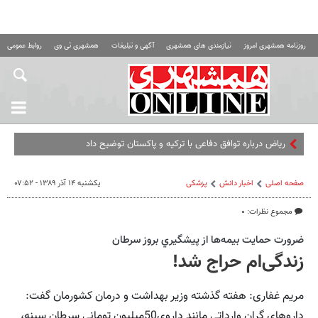
روزنامه همشهری امروز
نیازمندی های همشهری
آگهی و تبلیغات
همشهری تی وی
روابط عمومی ه
ریاض درباره توافق دفاعی با ترکیه و پاکستان توضیح داد
صفحه اصلی
اخبار دانش
پزشکی
یکشنبه ۱۴ آذر ۱۳۸۹ - ۰۷:۵۲
مجموع نظرات: ۰
ضرورت حمايت بيمه‌ها از پيشگيري بروز سرطان
زندگی‌ام حراج شد!
مریم غفاری: هفته گذشته وزیر بهداشت و درمان کشورمان گفت:
داروهای گران وارداتی مانند داروی50‌میلیون تومانی سرطان سینه،