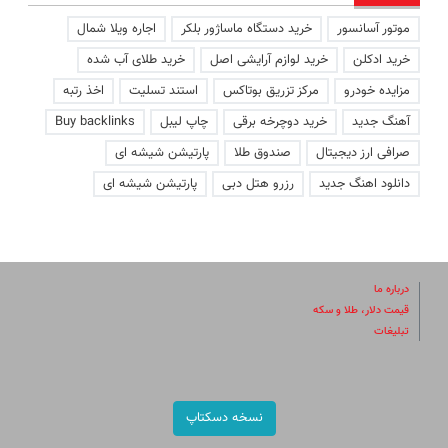
موتور آسانسور
خرید دستگاه ماساژور بلکر
اجاره ویلا شمال
خرید ادکلن
خرید لوازم آرایشی اصل
خرید طلای آب شده
مزایده خودرو
مرکز تزریق بوتاکس
استند تسلیت
اخذ رتبه
آهنگ جدید
خرید دوچرخه برقی
چاپ لیبل
Buy backlinks
صرافی ارز دیجیتال
صندوق طلا
پارتیشن شیشه ای
دانلود اهنگ جدید
رزرو هتل دبی
پارتیشن شیشه ای
درباره ما
قیمت دلار، طلا و سکه
تبلیغات
نسخه دسکتاپ