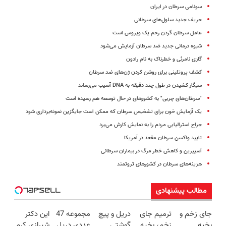
سونامی سرطان در ایران
حریف جدید سلول‌های سرطانی
عامل سرطان گردن رحم یک ویروس است
شیوه درمانی جدید ضد سرطان آزمایش می‌شود
گازی نامرئی و خطرناک به نام رادون
کشف پروتئینی برای روشن کردن ژن‌های ضد سرطان
سیگار کشیدن در طول چند دقیقه به DNA آسیب می‌رساند
"سرطان‌های چربی" به کشورهای در حال توسعه هم رسیده است
یک آزمایش خون برای تشخیص سرطان که ممکن است جایگزین نمونه‌برداری شود
جراح استرالیایی مردم را به نمایش کارش می‌برد
تایید واکسن سرطان مقعد در آمریکا
آسپیرین و کاهش خطر مرگ در بیماران سرطانی
هزینه‌های سرطان در کشورهای ثروتمند
مطالب پیشنهادی
جای زخم و
ترمیم جای
دریل و پیچ
مجموعه 47
این دکتر
بخیه
زخم، بخیه
گوشتی
عددی دریل
شیرازی کرم