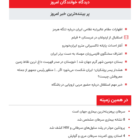
رایگان+پرداخت
◗پرسش‌نامه◖
◗پرسش‌نامه◖
دیدگاه خوانندگان امروز
اقساطی😍
پر بیننده‌ترین خبر امروز
اظهارات مقام عالیرتبه نظامی ایران درباره تنگه هرمز
استقبال از اردوغان در عربستان + فیلم
آغاز احداث پایانه تاکسیرانی مترو ایران‌خودرو
اعتراف سخنگوی فارسی‌زبان موساد به دست برتر ایران
بستان دومین شهر گرم جهان شد | خوزستان در صدر فهرست داغ‌ ترین نقاط زمین
هشدار پسر پزشکیان؛ ایران شکست می‌خورد اگر...| منظور رئیس جمهور از جمله
معروفش چیست؟
خبر مهم استقلال درباره حضور مربی اروپایی در باشگاه
در همین زمینه
سرطان پرهزینه‌ترین بیماری جهان است
8 نشانه بیماری سرطان مشخص شد
پروتئین موثر در رشد سلول‌های سرطانی و ‌HIV کشف شد
4 استان روی کمربند سرطان مری و گوارش