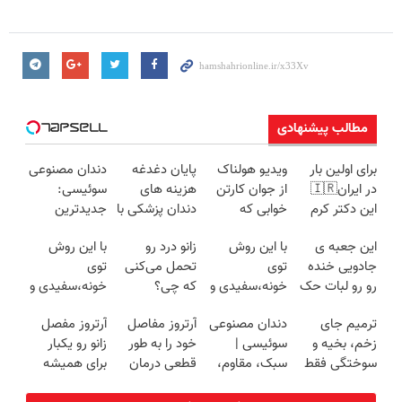
مطالب پیشنهادی
برای اولین بار
ویدیو هولناک
پایان دغدغه
دندان مصنوعی
در ایران🇮🇷
از جوان کارتن
هزینه های
سوئیسی:
این دکتر کرم
خوابی که
دندان پزشکی با
جدیدترین
ترمیم کننده 23
میلیاردر شد.
پک سفید
فناوری اروپا،
این جعبه ی
با این روش
زانو درد رو
با این روش
روزه ساخت!
آموزش رایگان
کننده خانگی
سبک و مقاوم |
جادویی خنده
توی
تحمل می‌کنی
توی
پرداخت قسطی
رو رو لبات حک
خونه،سفیدی و
که چی؟
خونه،سفیدی و
میکنه
زیبایی دندوناتو
راه‌حلش
زیبایی دندوناتو
ترمیم جای
دندان مصنوعی
آرتروز مفاصل
آرتروز مفصل
خرید40%تخفیف
برگردون
همین‌جاست!
برگردون(40%off)
زخم، بخیه و
سوئیسی |
خود را به طور
زانو رو یکبار
(40%off)
سوختگی فقط
سبک، مقاوم،
قطعی درمان
برای همیشه
در 3 هفته!!😍
طبیعی! ویزیت
کنید!
درمان کن!