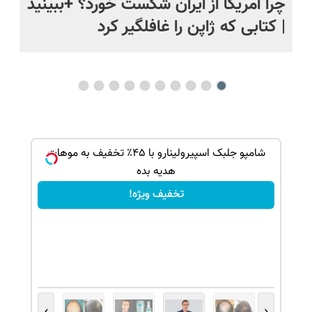
ی
چرا آمریکا از ایران شکست خورد؟ +ببینید
اس
| کتابی که ژاپن را غافلگیر کرد
ک جهت
شامپو جلبک اسپیرولینارو با ۴۵٪ تخفیف به موهات
هدیه بده
تخفیف ویژه!