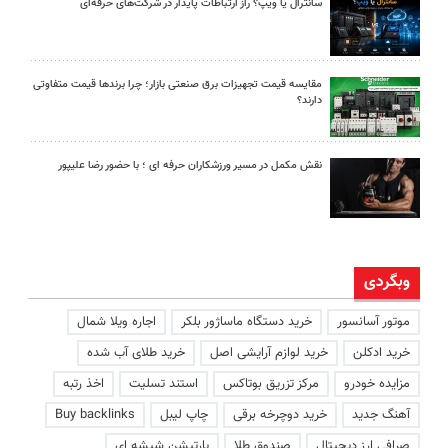
سانترال یا ویپ؟ راز ارتباطات پایدار در شرکت‌های حرفه‌ای
مقایسه قیمت تجهیزات برق صنعتی بازار؛ چرا برندها قیمت متفاوتی
دارند؟
نقش مکمل در مسیر ورزشکاران حرفه ای ؛ با حضور رضا علیپور
وبگردی
موتور آسانسور
خرید دستگاه ماساژور بلکر
اجاره ویلا شمال
خرید ادکلن
خرید لوازم آرایشی اصل
خرید طلای آب شده
مزایده خودرو
مرکز تزریق بوتاکس
استند تسلیت
اخذ رتبه
آهنگ جدید
خرید دوچرخه برقی
چاپ لیبل
Buy backlinks
صرافی ارز دیجیتال
صندوق طلا
پارتیشن شیشه ای