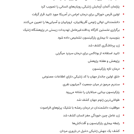
پارلمان آلمان آزمایش ژنتیکی رویان‌های انسانی را تصویب کرد
اولین قرص خوراکی برای درمان ام‌اس در آمریکا مورد تایید قرار گرفت
دانشمندانی توالی ژنومی آفریقاییان، اروپاییان و آسیایی‌ها را تعیین می‌کنند
برگزاری نخستین کارگاه پدافندغیرعامل تهدیدات زیستی در پژوهشگاه ژنتیک
بنویسید تا بیماری پارکینسون تشخیص داده شود
ژن پرخاشگری کشف شد
تایید استفاده از بوتاکس برای درمان سردرد میگرنی
پژوهش و هفته پژوهش
درمان تازه پارکینسون
خلق اولین جاندار جهان با کد ژنتیکی دارای اطلاعات مصنوعی
سندرم مرموز در میان جمعیت 7‌میلیون نفری
پارکینسون بینایی مبتلایان را نشانه می‌رود
طولانی‌ترین ژنوم جهان کشف شد
موفقیت دانشمندان در درمان رعشه با شلیک پرتوهای فراصوت
ژن عامل چین خوردگی مغز انسان کشف شد
رابطه بیماری پارکینسون و آفت‌کش‌ها
کشف یک جهش ژنتیکی دخیل در باروری مردان