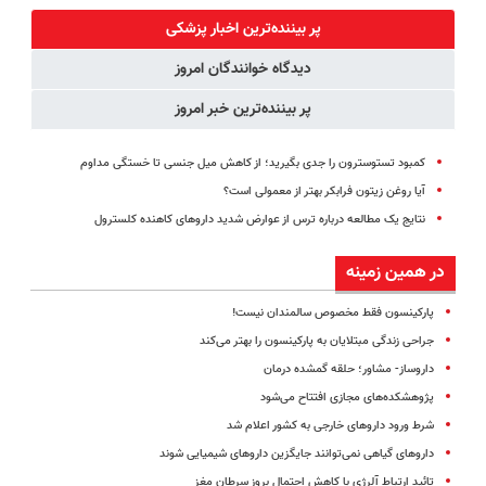
رایگان+پرداخت
کوین 🔥
(فوری مشاوره
پر بیننده‌ترین اخبار پزشکی
اقساطی😍
بگیرید)
دیدگاه خوانندگان امروز
پر بیننده‌ترین خبر امروز
کمبود تستوسترون را جدی بگیرید؛ از کاهش میل جنسی تا خستگی مداوم
آیا روغن زیتون فرابکر بهتر از معمولی است؟
نتایج یک مطالعه درباره ترس از عوارض شدید داروهای کاهنده کلسترول
در همین زمینه
پارکینسون فقط مخصوص سالمندان نیست!
جراحی زندگی مبتلایان به پارکینسون را بهتر می‌کند
داروساز- مشاور؛ حلقه گمشده درمان
پژوهشکده‌های مجازی افتتاح می‌شود
شرط ورود داروهای خارجی به کشور اعلام شد
داروهای گیاهی نمی‌توانند جایگزین داروهای شیمیایی شوند
تائید ارتباط آلرژی با کاهش احتمال بروز سرطان مغز