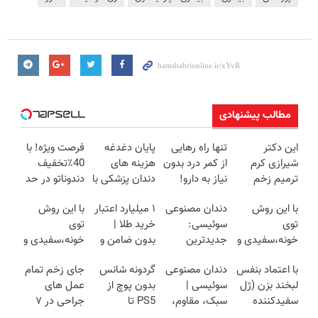
مطالب پیشنهادی
این دکتر
تنها راه رهایی
پایان دغدغه
فرصت ویژه! با
شیرازی کرم
از کمر درد بدون
هزینه های
40٪تخفیف
ترمیم زخم
نیاز به دارو!
دندان پزشکی با
دندوناتو در حد
ایرانی را
(◂پرسش‌نامه)
پک سفید
کامپوزیت
با این روش
دندان مصنوعی
۱ میلیارد اعتبار
با این روش
ساخت!!!
کننده خانگی
سفید کن
توی
سوئیسی:
خرید طلا |
توی
خونه،سفیدی و
جدیدترین
بدون ضامن و
خونه،سفیدی و
زیبایی دندوناتو
فناوری اروپا،
چک
زیبایی دندوناتو
با اعتماد بنفس
دندان مصنوعی
گردونه شانس
جای زخم تمام
برگردون
سبک و مقاوم |
برگردون(40%off)
لبخند بزن (ژل
سوئیسی |
بدون پوچ از
عمل های
(40%off)
پرداخت قسطی
سفیدکننده
سبک، مقاوم،
PS5 تا
جراحی در ۷
دندان40%تخفیف)
طبیعی! ویزیت
آیفون17 و بیت
روز درمان شد!