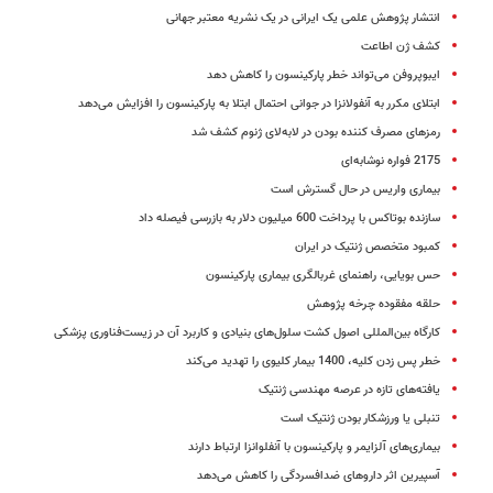
انتشار پژوهش علمی یک ایرانی در یک نشریه معتبر جهانی
کشف ژن اطاعت
ایبوپروفن می‌تواند خطر پارکینسون را کاهش دهد
ابتلای مکرر به آنفولانزا در جوانی احتمال ابتلا به پارکینسون را افزایش می‌دهد
رمزهای مصرف کننده بودن در لابه‌لای ژنوم کشف شد
2175 فواره نوشابه‌ای
بیماری واریس در حال گسترش است
سازنده بوتاکس با پرداخت 600 میلیون دلار به بازرسی فیصله داد
کمبود متخصص ژنتیک در ایران
حس بویایی، راهنمای غربالگری بیماری پارکینسون
حلقه مفقوده چرخه پژوهش
کارگاه بین‌المللی اصول کشت سلول‌های بنیادی و کاربرد آن در زیست‌فناوری پزشکی
خطر پس زدن کلیه، 1400 بیمار کلیوی را تهدید می‌کند
یافته‌های تازه در عرصه مهندسی ژنتیک
تنبلی یا ورزشکار بودن ژنتیک است
بیماری‌های آلزایمر و پارکینسون با آنفلوانزا ارتباط دارند
آسپیرین اثر داروهای ضدافسردگی را کاهش می‌دهد