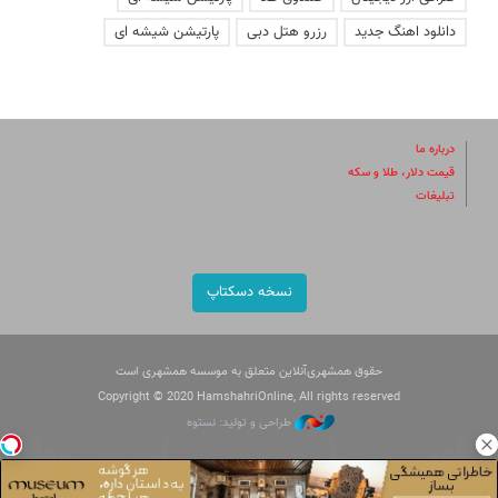
دانلود اهنگ جدید
رزرو هتل دبی
پارتیشن شیشه ای
درباره ما
قیمت دلار، طلا و سکه
تبلیغات
نسخه دسکتاپ
حقوق همشهری‌آنلاین متعلق به موسسه همشهری است
Copyright © 2020 HamshahriOnline, All rights reserved
طراحی و تولید: نستوه